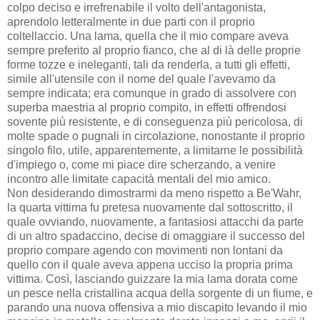
colpo deciso e irrefrenabile il volto dell'antagonista,
aprendolo letteralmente in due parti con il proprio
coltellaccio. Una lama, quella che il mio compare aveva
sempre preferito al proprio fianco, che al di là delle proprie
forme tozze e ineleganti, tali da renderla, a tutti gli effetti,
simile all'utensile con il nome del quale l'avevamo da
sempre indicata; era comunque in grado di assolvere con
superba maestria al proprio compito, in effetti offrendosi
sovente più resistente, e di conseguenza più pericolosa, di
molte spade o pugnali in circolazione, nonostante il proprio
singolo filo, utile, apparentemente, a limitarne le possibilità
d'impiego o, come mi piace dire scherzando, a venire
incontro alle limitate capacità mentali del mio amico.
Non desiderando dimostrarmi da meno rispetto a Be'Wahr,
la quarta vittima fu pretesa nuovamente dal sottoscritto, il
quale ovviando, nuovamente, a fantasiosi attacchi da parte
di un altro spadaccino, decise di omaggiare il successo del
proprio compare agendo con movimenti non lontani da
quello con il quale aveva appena ucciso la propria prima
vittima. Così, lasciando guizzare la mia lama dorata come
un pesce nella cristallina acqua della sorgente di un fiume, e
parando una nuova offensiva a mio discapito levando il mio