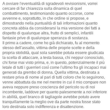
A ovviare l'eventualità di sgradevoli revisionismi, vorrei
cercare di far chiarezza sulla dinamica di quel
combattimento, testimoniando quanto occorse, come
avvenne e, soprattutto, in che ordine si propose, e
dimostrando nella puntualità di tali informazioni quanto
concreta abbia da considerarsi la mia versione dei fatti a
dispetto di qualunque altra, frutto di semplici, infantili
fantasie prive di qualunque speranza di sostanza.
Il primo a cadere, come ho già dichiarato, fu al momento
stesso dell'assalto, vittima delle proprie scelte e della
propria stolidità, qual sola sarebbe potuta essere giudicata
la scelta di attaccare, a testa bassa, chi neppur conosciuto,
chi forse mai visto prima, e, in questo, potenzialmente il più
letale di tutti i guerrieri così come l'ultimo fra gli incapaci mai
generati da grembo di donna. Quella vittima, destinata a
restare priva di nome al pari di tutti coloro che lo seguirono,
venne abbattuta da me nel mentre in cui il mio compare non
aveva neppure preso coscienza del pericolo su di noi
incombente, laddove per quanto palesemente a noi inferiore
in abilità, quel branco di tagliagole avrebbe potuto avere
tranquillamente la meglio ove da parte nostra fosse stato
loro destinata solo indifferenza e disattenzione.