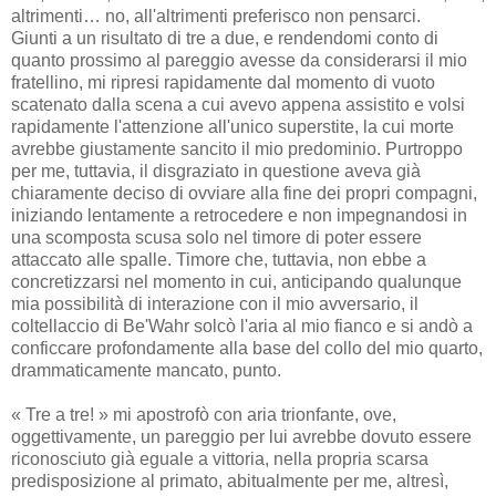
altrimenti… no, all'altrimenti preferisco non pensarci.
Giunti a un risultato di tre a due, e rendendomi conto di
quanto prossimo al pareggio avesse da considerarsi il mio
fratellino, mi ripresi rapidamente dal momento di vuoto
scatenato dalla scena a cui avevo appena assistito e volsi
rapidamente l'attenzione all'unico superstite, la cui morte
avrebbe giustamente sancito il mio predominio. Purtroppo
per me, tuttavia, il disgraziato in questione aveva già
chiaramente deciso di ovviare alla fine dei propri compagni,
iniziando lentamente a retrocedere e non impegnandosi in
una scomposta scusa solo nel timore di poter essere
attaccato alle spalle. Timore che, tuttavia, non ebbe a
concretizzarsi nel momento in cui, anticipando qualunque
mia possibilità di interazione con il mio avversario, il
coltellaccio di Be'Wahr solcò l'aria al mio fianco e si andò a
conficcare profondamente alla base del collo del mio quarto,
drammaticamente mancato, punto.
« Tre a tre! » mi apostrofò con aria trionfante, ove,
oggettivamente, un pareggio per lui avrebbe dovuto essere
riconosciuto già eguale a vittoria, nella propria scarsa
predisposizione al primato, abitualmente per me, altresì,