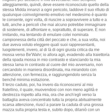
atteggiamento, quindi, deve essere riconosciuto quello della
stessa Midda innanzi a ogni pericolo, laddove il suo rifiuto di
qualunque coinvolgimento emotivo nel medesimo è quanto
le consente, ogni volta, di riuscire a sopravvivere a tutto e a
tutti, anche a pericoli che mai alcuno potrebbe immaginare
di sostenere, di affrontare e, soprattutto, di superare. E non
imitando, ma tentando di emulare colei nominata
campionessa della città del peccato e che, a sua volta, noi
due aveva voluto eleggere quali suoi rappresentanti,
luogotenenti, invero, al di là di ogni giusta critica da me
mossa verso Be'Wahr; io allora agii, evadendo alla traiettoria
della spada mossa in mio contrasto e slanciando la mia
stessa lama in contrasto al cuore del mio avversario, non
cercandolo in maniera disordinata, ma mirandolo con
attenzione, con fermezza, e raggiungendolo senza la
benché minima esitazione.
Il terzo caduto, poi, ha invero da riconoscersi al mio
fratellino, il quale, muovendosi con non meno agilità e
destrezza rispetto alla mia, ora che anch'egli verso la
battaglia aveva concentrato tutta la propria abitualmente
scarsa attenzione, riuscì a parare la caduta di una grossa
mazza sulla propria testa e, subito dopo, dilaniò con un