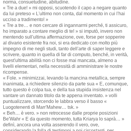
norma, consuetudine, abitudine.
« Tre a due! » mi opposi, scuotendo il capo a negare quanto
da lui preteso « L'ultimo non conta, dal momento in cui l'hai
ucciso a tradimento! »
« Tre a tre… e non cercare di ingannarmi perché, ti assicuro,
ho imparato a contare meglio di te! » si imputò, invero non
mentendo sull'ultima affermazione, ove, forse per sopperire
al divario esistente fra noi, si era dedicato con molto più
impegno di me negli studi, tanto dell'arte di saper leggere e
scrivere, quanto in quella di far di computo, benché, in verità,
quest'ultima abilità non ci fosse mai mancata, almeno a
livelli elementari, nella necessità di amministrare le nostre
ricompense.
« Fole. » minimizzai, levando la mancina metallica, sempre
inanimata, a richiedere silenzio da parte sua « E, comunque,
tutto questo è colpa tua, e della tua stupida insistenza nel
vantare un dannato titolo da te appena inventato. » volli
puntualizzare, storcendo le labbra verso il basso «
Luogotenenti di Marr'Mahew… tsk. »
« Beh… è vero. » non retrocesse dalle proprie posizioni
Be'Wahr « E da questo momento, tutta Kriarya lo saprà… »
definì, ancora una volta asserendo il vero, ove,
considerando la folla di testimoni a noi circostanti, per