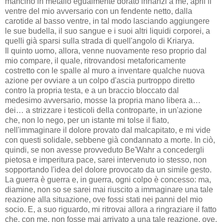
mancino in metallo egualmente dorato innanzi a me, aprii il
ventre del mio avversario con un fendente netto, dalla
carotide al basso ventre, in tal modo lasciando aggiungere
le sue budella, il suo sangue e i suoi altri liquidi corporei, a
quelli già sparsi sulla strada di quell'angolo di Kriarya.
Il quinto uomo, allora, venne nuovamente reso proprio dal
mio compare, il quale, ritrovandosi metaforicamente
costretto con le spalle al muro a inventare qualche nuova
azione per ovviare a un colpo d'ascia purtroppo diretto
contro la propria testa, e a un braccio bloccato dal
medesimo avversario, mosse la propria mano libera a…
dei… a strizzare i testicoli della controparte, in un'azione
che, non lo nego, per un istante mi tolse il fiato,
nell'immaginare il dolore provato dal malcapitato, e mi vide
con questi solidale, sebbene già condannato a morte. In ciò,
quindi, se non avesse provveduto Be'Wahr a concedergli
pietosa e imperitura pace, sarei intervenuto io stesso, non
sopportando l'idea del dolore provocato da un simile gesto.
La guerra è guerra e, in guerra, ogni colpo è concesso: ma,
diamine, non so se sarei mai riuscito a immaginare una tale
reazione alla situazione, ove fossi stati nei panni del mio
socio. E, a suo riguardo, mi ritrovai allora a ringraziare il fatto
che, con me, non fosse mai arrivato a una tale reazione, ove,