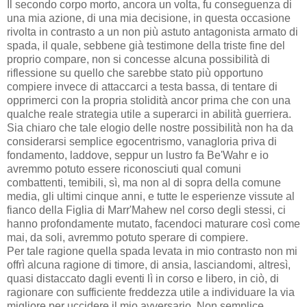
Il secondo corpo morto, ancora un volta, fu conseguenza di
una mia azione, di una mia decisione, in questa occasione
rivolta in contrasto a un non più astuto antagonista armato di
spada, il quale, sebbene già testimone della triste fine del
proprio compare, non si concesse alcuna possibilità di
riflessione su quello che sarebbe stato più opportuno
compiere invece di attaccarci a testa bassa, di tentare di
opprimerci con la propria stolidità ancor prima che con una
qualche reale strategia utile a superarci in abilità guerriera.
Sia chiaro che tale elogio delle nostre possibilità non ha da
considerarsi semplice egocentrismo, vanagloria priva di
fondamento, laddove, seppur un lustro fa Be'Wahr e io
avremmo potuto essere riconosciuti qual comuni
combattenti, temibili, sì, ma non al di sopra della comune
media, gli ultimi cinque anni, e tutte le esperienze vissute al
fianco della Figlia di Marr'Mahew nel corso degli stessi, ci
hanno profondamente mutato, facendoci maturare così come
mai, da soli, avremmo potuto sperare di compiere.
Per tale ragione quella spada levata in mio contrasto non mi
offrì alcuna ragione di timore, di ansia, lasciandomi, altresì,
quasi distaccato dagli eventi lì in corso e libero, in ciò, di
ragionare con sufficiente freddezza utile a individuare la via
migliore per uccidere il mio avversario. Non semplice