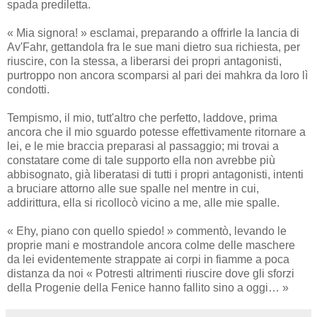
spada prediletta.
« Mia signora! » esclamai, preparando a offrirle la lancia di
Av'Fahr, gettandola fra le sue mani dietro sua richiesta, per
riuscire, con la stessa, a liberarsi dei propri antagonisti,
purtroppo non ancora scomparsi al pari dei mahkra da loro lì
condotti.
Tempismo, il mio, tutt'altro che perfetto, laddove, prima
ancora che il mio sguardo potesse effettivamente ritornare a
lei, e le mie braccia preparasi al passaggio; mi trovai a
constatare come di tale supporto ella non avrebbe più
abbisognato, già liberatasi di tutti i propri antagonisti, intenti
a bruciare attorno alle sue spalle nel mentre in cui,
addirittura, ella si ricollocò vicino a me, alle mie spalle.
« Ehy, piano con quello spiedo! » commentò, levando le
proprie mani e mostrandole ancora colme delle maschere
da lei evidentemente strappate ai corpi in fiamme a poca
distanza da noi « Potresti altrimenti riuscire dove gli sforzi
della Progenie della Fenice hanno fallito sino a oggi… »