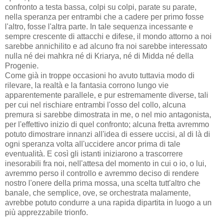
confronto a testa bassa, colpi su colpi, parate su parate,
nella speranza per entrambi che a cadere per primo fosse
l'altro, fosse l'altra parte. In tale sequenza incessante e
sempre crescente di attacchi e difese, il mondo attorno a noi
sarebbe annichilito e ad alcuno fra noi sarebbe interessato
nulla né dei mahkra né di Kriarya, né di Midda né della
Progenie.
Come già in troppe occasioni ho avuto tuttavia modo di
rilevare, la realtà e la fantasia corrono lungo vie
apparentemente parallele, e pur estremamente diverse, tali
per cui nel rischiare entrambi l'osso del collo, alcuna
premura si sarebbe dimostrata in me, o nel mio antagonista,
per l'effettivo inizio di quel confronto; alcuna fretta avremmo
potuto dimostrare innanzi all'idea di essere uccisi, al di là di
ogni speranza volta all'uccidere ancor prima di tale
eventualità. E così gli istanti iniziarono a trascorrere
inesorabili fra noi, nell'attesa del momento in cui o io, o lui,
avremmo perso il controllo e avremmo deciso di rendere
nostro l'onere della prima mossa, una scelta tutt'altro che
banale, che semplice, ove, se orchestrata malamente,
avrebbe potuto condurre a una rapida dipartita in luogo a un
più apprezzabile trionfo.