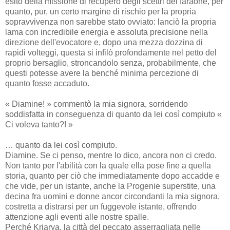
esito della missione di recupero degli scettri del faraone, per
quanto, pur, un certo margine di rischio per la propria
sopravvivenza non sarebbe stato ovviato: lanciò la propria
lama con incredibile energia e assoluta precisione nella
direzione dell'evocatore e, dopo una mezza dozzina di
rapidi volteggi, questa si infilò profondamente nel petto del
proprio bersaglio, stroncandolo senza, probabilmente, che
questi potesse avere la benché minima percezione di
quanto fosse accaduto.
« Diamine! » commentò la mia signora, sorridendo
soddisfatta in conseguenza di quanto da lei così compiuto «
Ci voleva tanto?! »
… quanto da lei così compiuto.
Diamine. Se ci penso, mentre lo dico, ancora non ci credo.
Non tanto per l'abilità con la quale ella pose fine a quella
storia, quanto per ciò che immediatamente dopo accadde e
che vide, per un istante, anche la Progenie superstite, una
decina fra uomini e donne ancor circondanti la mia signora,
costretta a distrarsi per un fuggevole istante, offrendo
attenzione agli eventi alle nostre spalle.
Perché Kriarya, la città del peccato asserragliata nelle