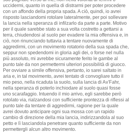
uccidermi, quanto in quella di distrarmi per poter procedere
con un affondo della propria spada. A ciò, quindi, io avrei
risposto lasciandomi rotolare lateralmente, per poi sollevare
la lancia nella speranza di infilzarlo da parte a parte. Motivo
per il quale sarebbe stato a sua volta costretto a gettarsi a
terra, chiudendosi al suolo per evadere la mia offensiva e, in
ciò, non rinunciando tuttavia a tentare nuovamente di
aggredirmi, con un movimento rotatorio della sua spada che,
seppur non spedendomi in gloria agli dei, o forse nel nulla
più assoluto, mi avrebbe sicuramente ferito le gambe al
punto tale da non permettermi ulteriori possibilità di giuoco.
Per ovviare a simile offensiva, pertanto, io sarei saltato in
aria e, in tal movimento, avrei tentato di convogliare tutto il
mio peso, nella ricaduta la suolo, sulla lancia di Av'Fahr,
nella speranza di poterlo inchiodare al suolo quasi fosse
uno scarafaggio. Intuendo il mio arrivo, egli sarebbe però
rotolato via, rialzandosi con sufficiente prontezza di riflessi al
punto tale da tentare di aggredirmi, ragione per la quale
avrei dovuto anticipare ogni sua mossa con un rapido
cambio di direzione della mia lancia, indirizzandola al suo
petto e lì lasciandola penetrare quanto sufficiente da non
permettergli alcun altro movimento.