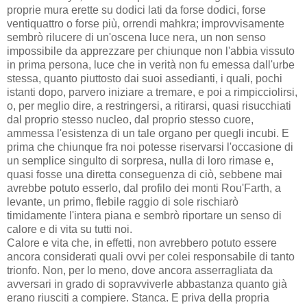
proprie mura erette su dodici lati da forse dodici, forse
ventiquattro o forse più, orrendi mahkra; improvvisamente
sembrò rilucere di un'oscena luce nera, un non senso
impossibile da apprezzare per chiunque non l'abbia vissuto
in prima persona, luce che in verità non fu emessa dall'urbe
stessa, quanto piuttosto dai suoi assedianti, i quali, pochi
istanti dopo, parvero iniziare a tremare, e poi a rimpicciolirsi,
o, per meglio dire, a restringersi, a ritirarsi, quasi risucchiati
dal proprio stesso nucleo, dal proprio stesso cuore,
ammessa l'esistenza di un tale organo per quegli incubi. E
prima che chiunque fra noi potesse riservarsi l'occasione di
un semplice singulto di sorpresa, nulla di loro rimase e,
quasi fosse una diretta conseguenza di ciò, sebbene mai
avrebbe potuto esserlo, dal profilo dei monti Rou'Farth, a
levante, un primo, flebile raggio di sole rischiarò
timidamente l'intera piana e sembrò riportare un senso di
calore e di vita su tutti noi.
Calore e vita che, in effetti, non avrebbero potuto essere
ancora considerati quali ovvi per colei responsabile di tanto
trionfo. Non, per lo meno, dove ancora asserragliata da
avversari in grado di sopravviverle abbastanza quanto già
erano riusciti a compiere. Stanca. E priva della propria