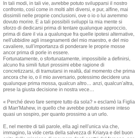
In tali modi, in tali vie, avrebbe potuto svilupparsi il nostro
confronto, così come in molti altri diversi, e pur, alfine, mai
dissimili nelle proprie conclusioni, ove o io o lui avremmo
dovuto morire. E a tali possibili sviluppi la mia mente si
sforzo di dedicarsi prima di tentare qualunque approccio,
prima di dare il via a qualunque fra quelle ipotesi alternative,
nell'ubbidire agli insegnamenti del mio maestro, e del mio
cavaliere, sull'importanza di ponderare le proprie mosse
ancor prima di porle in essere.
Fortunatamente, o sfortunatamente, impossibile a definirsi,
alcuno fra simili futuri prossimi ebbe ragione di
concretizzarsi, di tramutarsi in realtà, dal momento che prima
ancora che io, o il mio avversario, potessimo decidere una
qualunque prima mossa, qualcun altro… anzi, qualcun'altra,
prese la giusta decisione in nostra vece…
« Perché devo fare sempre tutto da sola? » esclamò la Figlia
di Marr'Mahew, in quello che avrebbe potuto essere inteso
quasi un sospiro, per quanto prossimo a un urlo.
E, nel mentre di tali parole, ella agì nell'unica via che,
immagino, la vide certa della salvezza di Kriarya e del buon