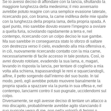
Se io avessi deciso di affondare con la lancia, sfruttando la
maggiore lunghezza della medesima; il mio avversario
avrebbe potuto reagire con una semplice evasione laterale,
ricercando poi, con brama, la carne indifesa delle mie spalle
con la lunghezza della propria lama, della propria spada. A
quel punto, mio sarebbe dovuto essere l'impegno a ovviare
a quella furia, scivolando rapidamente a terra e, nel
contempo, ricercando con un colpo deciso le sue gambe.
Ma suo sarebbe in conseguenza stato lo sforzo di saltare
con destrezza verso il cielo, evadendo alla mia offensiva e,
in ciò, nuovamente ricercando contatto con la mia carne,
necessariamente di facile accesso in tale postura. Così, io
avrei dovuto rotolare, evadendo la sua lama, e, magari,
levando in risposta la lancia, per tentare di coglierlo a mia
volta alla schiena, trapassandogli le reni e squarciandogli,
alfine, il petto sorgendo dall'interno del suo busto. In tal
modo, però, egli avrebbe potuto muovere banalmente la
propria spada a spazzare via la punta in sua offesa e, nel
contempo, lanciarmi contro il suo pugnale, uccidendomi sul
colpo.
Diversamente, se egli avesse deciso di tentare un attacco a
mio discapito, probabilmente avrebbe agito slanciando il
suo pugnale verso di me, non nella volontà di ferirmi o