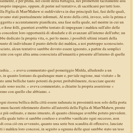
nalmente, e per prima, nel cuore della battaglia, nel promettere tacitamente alla
 proprio impegno, oppure, di perire nel tentativo, di sacrificarsi per tutti loro.
alla Figlia di Marr'Mahew si suddivideva in due principali fasi, fasi delle quali,
ravamo stati puntualmente informati, Al resto della città, invece, solo la prima e
uggerita e accuratamente pianificata, una fase nella quale, nel mentre in cui un
o forse folli, guerrieri avrebbe tentato di impegnare i mahkra sull'alto delle
 concedere loro opportunità di sfondarle e di avanzare all'interno dell'urbe; un
e dedicato la propria vita, o, per lo meno, i possibili ultimi istanti della
appunto di individuare il punto debole dei mahkra, a noi purtroppo sconosciuto.
ciuto, alcun tentativo sarebbe dovuto essere ignorato, a partire da semplici
guire con ogni altra arma conosciuta all'umanità e presente all'interno di quelle
Urashia… » aveva commentato quel pomeriggio Midda, alludendo a un
o, in quanto lontano da qualunque mare e, per tale ragione, mai visitato « In
ato armi belliche tanto potenti da poter, probabilmente, ricacciare queste
uale sono uscite. » aveva commentato, a chiarire la propria asserzione «
remo con quello che abbiamo. »
ogni risorsa bellica della città essere radunata in prossimità non solo della porta
 mura facenti riferimento diretto all'autorità della Figlia di Marr'Mahew, pronte
 più ordinato, e meno irruento, di quanto chiunque avrebbe potuto prevedere.
ella quale tutto si sarebbe confuso e avrebbe vanificato ogni successo, non
di cosa ciò era avvenuto, quanto una serie ben scandita di offensive, lanciate
ti i mahkra loro concessi, in seguito a ognuna delle quai sarebbe stato un teso