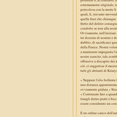
estremamente originale, in
pericolosa con la morte lì
quali, lì, stavamo movendo
quelle frasi che chiunque 
frutto del delirio consegu
condotto se non alla nostra
Ovviamente, nell'iniziare 
tre dozzine di uomini e do
dubbio, di sacrificarci qu
della Fenice. Nostra volon
a mantenere impegnata l'az
nostro esercito, tale avreb
offensive a discapito dei 
ciò, ci suggerisse il mezz
tutti gli abitanti di Kriary
« Neppure l'olio bollente
una distanza apparentement
ovviamente gridata « Stia
« Continuate fino a quand
tirargli dietro piatti e b
essere considerato un cons
E un ordine carico dell'au