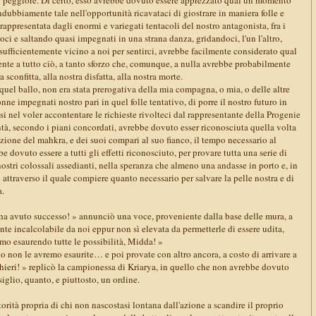
dubbiamente tale nell'opportunità ricavataci di giostrare in maniera folle e
 rappresentata dagli enormi e variegati tentacoli del nostro antagonista, fra i
ci e saltando quasi impegnati in una strana danza, gridandoci, l'un l'altro,
sufficientemente vicino a noi per sentirci, avrebbe facilmente considerato qual
ente a tutto ciò, a tanto sforzo che, comunque, a nulla avrebbe probabilmente
 sconfitta, alla nostra disfatta, alla nostra morte.
quel ballo, non era stata prerogativa della mia compagna, o mia, o delle altre
nne impegnati nostro pari in quel folle tentativo, di porre il nostro futuro in
asi nel voler accontentare le richieste rivolteci dal rappresentante della Progenie
tà, secondo i piani concordati, avrebbe dovuto esser riconosciuta quella volta
ione del mahkra, e dei suoi compari al suo fianco, il tempo necessario al
be dovuto essere a tutti gli effetti riconosciuto, per provare tutta una serie di
nostri colossali assedianti, nella speranza che almeno una andasse in porto e, in
o attraverso il quale compiere quanto necessario per salvare la pelle nostra e di
a.
 ha avuto successo! » annunciò una voce, proveniente dalla base delle mura, a
e incalcolabile da noi eppur non sì elevata da permetterle di essere udita,
mo esaurendo tutte le possibilità, Midda! »
o non le avremo esaurite… e poi provate con altro ancora, a costo di arrivare a
icchieri! » replicò la campionessa di Kriarya, in quello che non avrebbe dovuto
iglio, quanto, e piuttosto, un ordine.
torità propria di chi non nascostasi lontana dall'azione a scandire il proprio