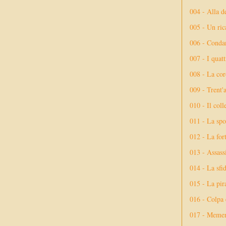
004 - Alla d
005 - Un rica
006 - Conda
007 - I quatt
008 - La cor
009 - Trent'
010 - Il coll
011 - La spo
012 - La fort
013 - Assassi
014 - La sfid
015 - La pir
016 - Colpa 
017 - Meme