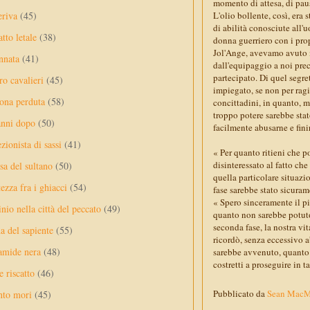
momento di attesa, di paus
eriva
(45)
L'olio bollente, così, era
di abilità conosciute all'
tto letale
(38)
donna guerriero con i propr
Jol'Ange, avevamo avuto m
nnata
(41)
dall'equipaggio a noi pre
partecipato. Di quel segre
ro cavalieri
(45)
impiegato, se non per ragio
ona perduta
(58)
concittadini, in quanto, 
troppo potere sarebbe sta
anni dopo
(50)
facilmente abusarne e fini
ezionista di sassi
(41)
« Per quanto ritieni che 
disinteressato al fatto ch
sa del sultano
(50)
quella particolare situazi
ezza fra i ghiacci
(54)
fase sarebbe stato sicurame
« Spero sinceramente il p
nio nella città del peccato
(49)
quanto non sarebbe potuto
seconda fase, la nostra vi
a del sapiente
(55)
ricordò, senza eccessivo 
amide nera
(48)
sarebbe avvenuto, quanto a
costretti a proseguire in t
e riscatto
(46)
Pubblicato da
Sean Mac
nto mori
(45)