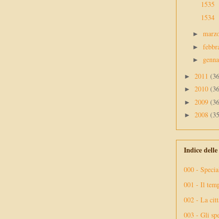
1535
1534
marz
►
febbr
►
genn
►
2011
(3
►
2010
(3
►
2009
(3
►
2008
(3
►
Indice dell
000 - Specia
001 - Il tem
002 - La citt
003 - Gli spe