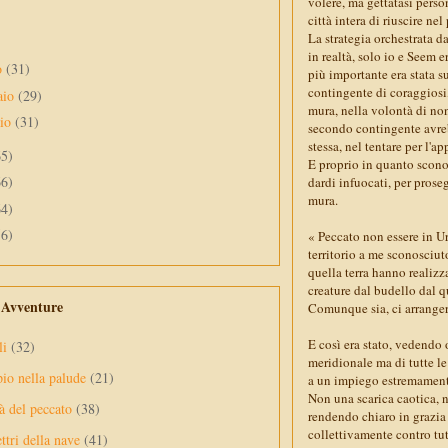
volere, ma gettatasi perso
città intera di riuscire nel
La strategia orchestrata d
in realtà, solo io e Seem e
o
(31)
più importante era stata s
contingente di coraggiosi, 
aio
(29)
mura, nella volontà di non
aio
(31)
secondo contingente avrebb
stessa, nel tentare per l'
65)
E proprio in quanto sconos
66)
dardi infuocati, per prose
mura.
64)
56)
« Peccato non essere in 
territorio a me sconosciut
quella terra hanno realizz
creature dal budello dal q
e Avventure
Comunque sia, ci arrange
E così era stato, vedendo 
li
(32)
meridionale ma di tutte le
pio nella palude
(21)
a un impiego estremamente
Non una scarica caotica, n
à del peccato
(38)
rendendo chiaro in grazia 
collettivamente contro tut
ttri della nave
(41)