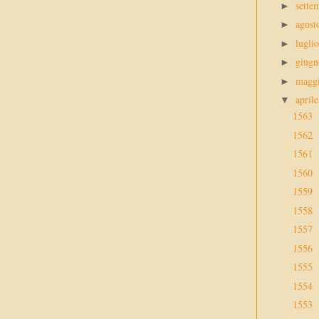
sette
►
agos
►
lugli
►
giug
►
magg
►
april
▼
1563
1562
1561
1560
1559
1558
1557
1556
1555
1554
1553