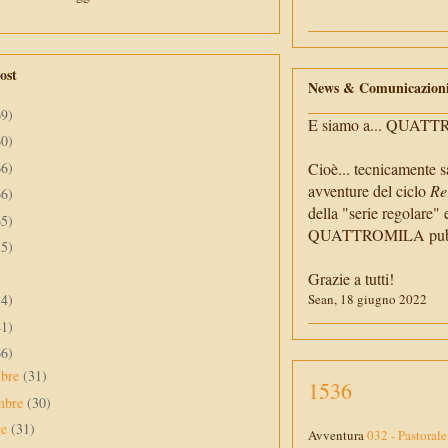
ost
News & Comunicazion
69)
E siamo a... QUAT
60)
66)
Cioè... tecnicamente s
avventure del ciclo
Re
66)
della "serie regolare" 
65)
QUATTROMILA pubbli
55)
Grazie a tutti!
34)
Sean, 18 giugno 2022
41)
66)
mbre
(31)
1536
mbre
(30)
re
(31)
Avventura
032 - Pastorale