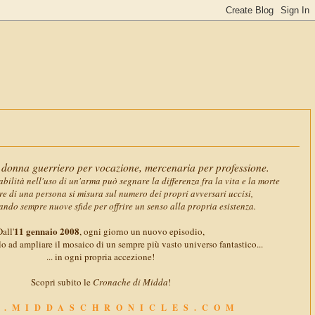
11 gennaio
donna guerriero per vocazione, mercenaria per professione.
abilità nell'uso di un'arma può segnare la differenza fra la vita e la morte
ore di una persona si misura sul numero dei propri avversari uccisi,
ando sempre nuove sfide per offrire un senso alla propria esistenza.
11 gennaio 2008
all'
, ogni giorno un nuovo episodio,
o ad ampliare il mosaico di un sempre più vasto universo fantastico...
... in ogni propria accezione!
Scopri subito le
Cronache di Midda
!
.MIDDASCHRONICLES.COM