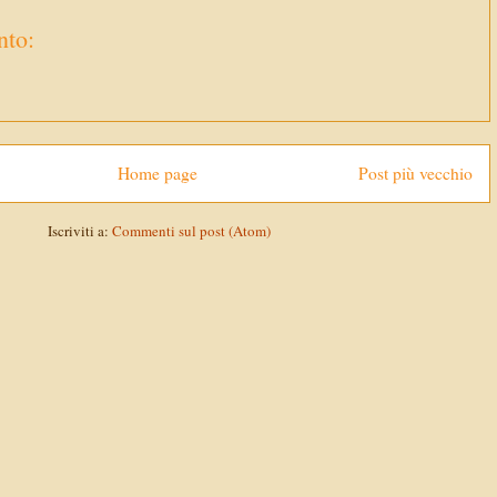
to:
Home page
Post più vecchio
Iscriviti a:
Commenti sul post (Atom)