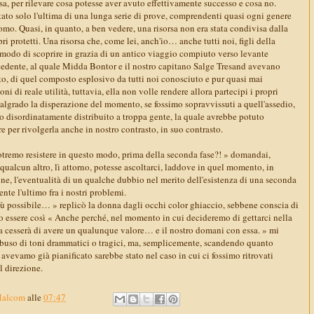
a, per rilevare cosa potesse aver avuto effettivamente successo e cosa no.
 stato solo l'ultima di una lunga serie di prove, comprendenti quasi ogni genere
uomo. Quasi, in quanto, a ben vedere, una risorsa non era stata condivisa dalla
i protetti. Una risorsa che, come lei, anch'io… anche tutti noi, figli della
odo di scoprire in grazia di un antico viaggio compiuto verso levante
cedente, al quale Midda Bontor e il nostro capitano Salge Tresand avevano
to, di quel composto esplosivo da tutti noi conosciuto e pur quasi mai
ni di reale utilità, tuttavia, ella non volle rendere allora partecipi i propri
malgrado la disperazione del momento, se fossimo sopravvissuti a quell'assedio,
to disordinatamente distribuito a troppa gente, la quale avrebbe potuto
re per rivolgerla anche in nostro contrasto, in suo contrasto.
potremo resistere in questo modo, prima della seconda fase?! » domandai,
e qualcun altro, lì attorno, potesse ascoltarci, laddove in quel momento, in
one, l'eventualità di un qualche dubbio nel merito dell'esistenza di una seconda
nte l'ultimo fra i nostri problemi.
iù possibile… » replicò la donna dagli occhi color ghiaccio, sebbene conscia di
 essere così « Anche perché, nel momento in cui decideremo di gettarci nella
ta cesserà di avere un qualunque valore… e il nostro domani con essa. » mi
abuso di toni drammatici o tragici, ma, semplicemente, scandendo quanto
vevamo già pianificato sarebbe stato nel caso in cui ci fossimo ritrovati
al direzione.
Malcom
alle
07:47