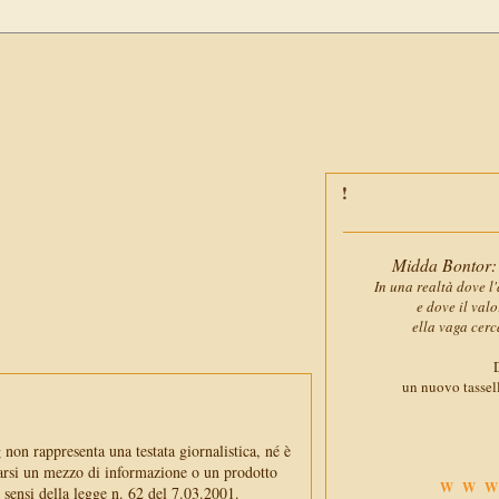
Midda Bontor: 
In una realtà dove l'
e dove il val
ella vaga cerc
D
un nuovo tassell
non rappresenta una testata giornalistica, né è
arsi un mezzo di informazione o un prodotto
WWW
i sensi della legge n. 62 del 7.03.2001.