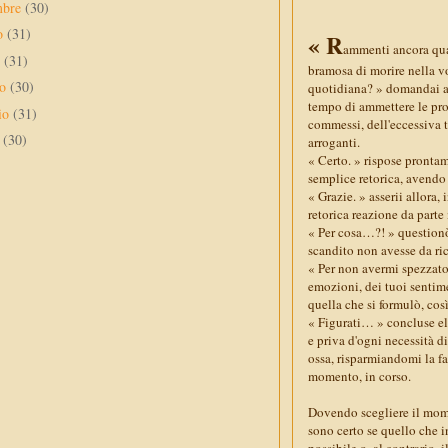
mbre
(30)
to
(31)
« R
ammenti ancora quan
o
(31)
bramosa di morire nella vo
no
(30)
quotidiana? » domandai a
tempo di ammettere le prop
io
(31)
commessi, dell'eccessiva 
e
(30)
arroganti.
« Certo. » rispose prontam
semplice retorica, avendo 
« Grazie. » asserii allora
retorica reazione da parte
« Per cosa…?! » question
scandito non avesse da ric
« Per non avermi spezzato
emozioni, dei tuoi sentime
quella che si formulò, cos
« Figurati… » concluse ell
e priva d'ogni necessità d
ossa, risparmiandomi la fat
momento, in corso.
Dovendo scegliere il mome
sono certo se quello che 
possibile o, al contrario,