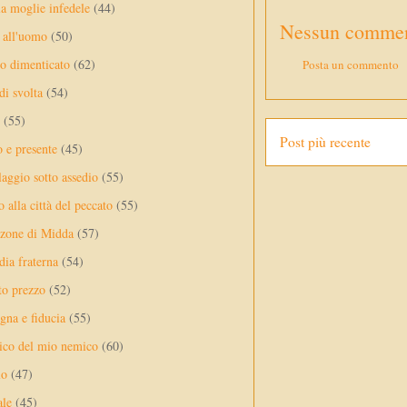
a moglie infedele
(44)
Nessun commen
 all'uomo
(50)
no dimenticato
(62)
Posta un commento
di svolta
(54)
(55)
Post più recente
o e presente
(45)
laggio sotto assedio
(55)
 alla città del peccato
(55)
nzone di Midda
(57)
dia fraterna
(54)
sto prezzo
(52)
na e fiducia
(55)
ico del mio nemico
(60)
lo
(47)
ale
(45)