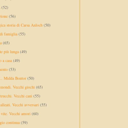
a
(52)
zione
(56)
gica storia di Carsa Anloch
(50)
 di famiglia
(55)
a
(65)
te più lunga
(49)
o a casa
(49)
mento
(53)
... Midda Bontor
(50)
 mondi. Vecchi giochi
(65)
trucchi. Vecchi cani
(55)
alleati. Vecchi avversari
(55)
vite. Vecchi amori
(60)
ggio continua
(59)