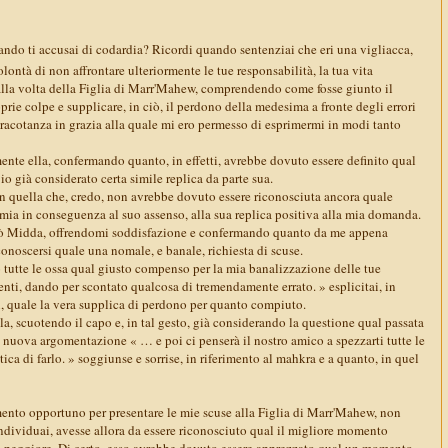
do ti accusai di codardia? Ricordi quando sentenziai che eri una vigliacca,
lontà di non affrontare ulteriormente le tue responsabilità, la tua vita
lla volta della Figlia di Marr'Mahew, comprendendo come fosse giunto il
rie colpe e supplicare, in ciò, il perdono della medesima a fronte degli errori
tracotanza in grazia alla quale mi ero permesso di esprimermi in modi tanto
ente ella, confermando quanto, in effetti, avrebbe dovuto essere definito qual
io già considerato certa simile replica da parte sua.
, in quella che, credo, non avrebbe dovuto essere riconosciuta ancora quale
 mia in conseguenza al suo assenso, alla sua replica positiva alla mia domanda.
ò Midda, offrendomi soddisfazione e confermando quanto da me appena
onoscersi quale una nomale, e banale, richiesta di scuse.
 tutte le ossa qual giusto compenso per la mia banalizzazione delle tue
nti, dando per scontato qualcosa di tremendamente errato. » esplicitai, in
ì, quale la vera supplica di perdono per quanto compiuto.
a, scuotendo il capo e, in tal gesto, già considerando la questione qual passata
i nuova argomentazione « … e poi ci penserà il nostro amico a spezzarti tutte le
ica di farlo. » soggiunse e sorrise, in riferimento al mahkra e a quanto, in quel
nto opportuno per presentare le mie scuse alla Figlia di Marr'Mahew, non
individuai, avesse allora da essere riconosciuto qual il migliore momento
 il peggiore. Di certo, esso avrebbe dovuto essere apprezzato qual un momento