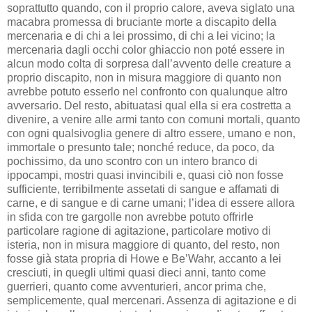
soprattutto quando, con il proprio calore, aveva siglato una
macabra promessa di bruciante morte a discapito della
mercenaria e di chi a lei prossimo, di chi a lei vicino; la
mercenaria dagli occhi color ghiaccio non poté essere in
alcun modo colta di sorpresa dall’avvento delle creature a
proprio discapito, non in misura maggiore di quanto non
avrebbe potuto esserlo nel confronto con qualunque altro
avversario. Del resto, abituatasi qual ella si era costretta a
divenire, a venire alle armi tanto con comuni mortali, quanto
con ogni qualsivoglia genere di altro essere, umano e non,
immortale o presunto tale; nonché reduce, da poco, da
pochissimo, da uno scontro con un intero branco di
ippocampi, mostri quasi invincibili e, quasi ciò non fosse
sufficiente, terribilmente assetati di sangue e affamati di
carne, e di sangue e di carne umani; l’idea di essere allora
in sfida con tre gargolle non avrebbe potuto offrirle
particolare ragione di agitazione, particolare motivo di
isteria, non in misura maggiore di quanto, del resto, non
fosse già stata propria di Howe e Be’Wahr, accanto a lei
cresciuti, in quegli ultimi quasi dieci anni, tanto come
guerrieri, quanto come avventurieri, ancor prima che,
semplicemente, qual mercenari. Assenza di agitazione e di