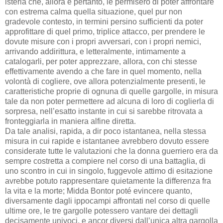
isteria che, allora e pertanto, le permisero di poter affrontare
con estrema calma quella situazione, quel pur non
gradevole contesto, in termini persino sufficienti da poter
approfittare di quel primo, triplice attacco, per prendere le
dovute misure con i propri avversari, con i propri nemici,
arrivando addirittura, e letteralmente, intimamente a
catalogarli, per poter apprezzare, allora, con chi stesse
effettivamente avendo a che fare in quel momento, nella
volontà di cogliere, ove allora potenzialmente presenti, le
caratteristiche proprie di ognuna di quelle gargolle, in misura
tale da non poter permettere ad alcuna di loro di coglierla di
sorpresa, nell’esatto instante in cui si sarebbe ritrovata a
fronteggiarla in maniera alfine diretta.
Da tale analisi, rapida, a dir poco istantanea, nella stessa
misura in cui rapide e istantanee avrebbero dovuto essere
considerate tutte le valutazioni che la donna guerriero era da
sempre costretta a compiere nel corso di una battaglia, di
uno scontro in cui in singolo, fuggevole attimo di esitazione
avrebbe potuto rappresentare quietamente la differenza fra
la vita e la morte; Midda Bontor poté evincere quanto,
diversamente dagli ippocampi affrontati nel corso di quelle
ultime ore, le tre gargolle potessero vantare dei dettagli
decisamente univoci, e ancor diversi dall’unica altra gargolla