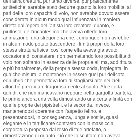
dell’altra creatura, pur tanto diverse, pur praticamente
antitetiche, sarebbe stato dedurre quanto la loro mobilità, al
pari della loro capacità di volo, non avrebbe dovuto essere
considerata in alcun modo qual influenzata in maniera
diretta dall’opera dell’artista loro creatore, quanto, e
piuttosto, dell’incantesimo che aveva offerto loro
animazione: una stregoneria che, comunque, non avrebbe
in alcun modo potuto trascendere i limiti propri della loro
stessa struttura fisica, così come ella aveva già avuto
occasione di constatare, non permettendo loro possibilità di
volo non soltanto in assenza delle proprie ali ma, addirittura
e più banalmente, della propria stessa coda, impiegata, in
qualche misura, a mantenere in essere quel pur delicato
equilibrio che permetteva loro di stagliarsi alte nei cieli
allorché precipitare fragorosamente al suolo. Ali e coda,
quindi, che non mancavano neppure nella gargolla pantera,
le prime ancora una volta dimostrando una certa affinità con
quelle proprie dei pipistrelli, e la seconda, invece,
mantenendosi coerente con l’aspetto felino, e
presentandosi, in conseguenza, lunga e sottile, quasi
elegante e in terrificante contrasto con la massiccia
corporatura proposta dal resto di tale artefatto, a
dimostrazione di quanto, ciò che lo scultore non aveva