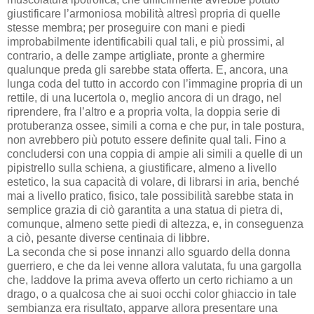
giustificare l’armoniosa mobilità altresì propria di quelle
stesse membra; per proseguire con mani e piedi
improbabilmente identificabili qual tali, e più prossimi, al
contrario, a delle zampe artigliate, pronte a ghermire
qualunque preda gli sarebbe stata offerta. E, ancora, una
lunga coda del tutto in accordo con l’immagine propria di un
rettile, di una lucertola o, meglio ancora di un drago, nel
riprendere, fra l’altro e a propria volta, la doppia serie di
protuberanza ossee, simili a corna e che pur, in tale postura,
non avrebbero più potuto essere definite qual tali. Fino a
concludersi con una coppia di ampie ali simili a quelle di un
pipistrello sulla schiena, a giustificare, almeno a livello
estetico, la sua capacità di volare, di librarsi in aria, benché
mai a livello pratico, fisico, tale possibilità sarebbe stata in
semplice grazia di ciò garantita a una statua di pietra di,
comunque, almeno sette piedi di altezza, e, in conseguenza
a ciò, pesante diverse centinaia di libbre.
La seconda che si pose innanzi allo sguardo della donna
guerriero, e che da lei venne allora valutata, fu una gargolla
che, laddove la prima aveva offerto un certo richiamo a un
drago, o a qualcosa che ai suoi occhi color ghiaccio in tale
sembianza era risultato, apparve allora presentare una