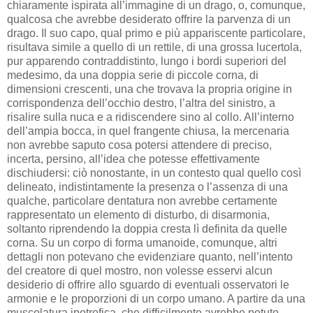
chiaramente ispirata all’immagine di un drago, o, comunque,
qualcosa che avrebbe desiderato offrire la parvenza di un
drago. Il suo capo, qual primo e più appariscente particolare,
risultava simile a quello di un rettile, di una grossa lucertola,
pur apparendo contraddistinto, lungo i bordi superiori del
medesimo, da una doppia serie di piccole corna, di
dimensioni crescenti, una che trovava la propria origine in
corrispondenza dell’occhio destro, l’altra del sinistro, a
risalire sulla nuca e a ridiscendere sino al collo. All’interno
dell’ampia bocca, in quel frangente chiusa, la mercenaria
non avrebbe saputo cosa potersi attendere di preciso,
incerta, persino, all’idea che potesse effettivamente
dischiudersi: ciò nonostante, in un contesto qual quello così
delineato, indistintamente la presenza o l’assenza di una
qualche, particolare dentatura non avrebbe certamente
rappresentato un elemento di disturbo, di disarmonia,
soltanto riprendendo la doppia cresta lì definita da quelle
corna. Su un corpo di forma umanoide, comunque, altri
dettagli non potevano che evidenziare quanto, nell’intento
del creatore di quel mostro, non volesse esservi alcun
desiderio di offrire allo sguardo di eventuali osservatori le
armonie e le proporzioni di un corpo umano. A partire da una
muscolatura ipotrofica, che difficilmente avrebbe potuto