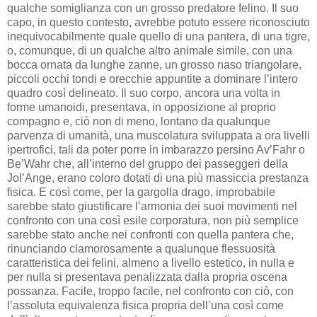
qualche somiglianza con un grosso predatore felino. Il suo
capo, in questo contesto, avrebbe potuto essere riconosciuto
inequivocabilmente quale quello di una pantera, di una tigre,
o, comunque, di un qualche altro animale simile, con una
bocca ornata da lunghe zanne, un grosso naso triangolare,
piccoli occhi tondi e orecchie appuntite a dominare l’intero
quadro così delineato. Il suo corpo, ancora una volta in
forme umanoidi, presentava, in opposizione al proprio
compagno e, ciò non di meno, lontano da qualunque
parvenza di umanità, una muscolatura sviluppata a ora livelli
ipertrofici, tali da poter porre in imbarazzo persino Av’Fahr o
Be’Wahr che, all’interno del gruppo dei passeggeri della
Jol’Ange, erano coloro dotati di una più massiccia prestanza
fisica. E così come, per la gargolla drago, improbabile
sarebbe stato giustificare l’armonia dei suoi movimenti nel
confronto con una così esile corporatura, non più semplice
sarebbe stato anche nei confronti con quella pantera che,
rinunciando clamorosamente a qualunque flessuosità
caratteristica dei felini, almeno a livello estetico, in nulla e
per nulla si presentava penalizzata dalla propria oscena
possanza. Facile, troppo facile, nel confronto con ciò, con
l’assoluta equivalenza fisica propria dell’una così come