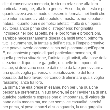
di cui conservava memoria, in sicura relazione alla loro
particolare origine, alla loro genesi. Essendo, del resto e per
quanto aveva avuto modo di essere informata, nei limiti che
tale informazione avrebbe potuto dimostrare, non creature
naturali, quanto puri e semplici artefatti, frutto di un’opera
scultorea ancor prima che di stregoneria; l’originalità
intrinseca nel loro aspetto, nelle loro forme e proporzioni,
sarebbe necessariamente dipesa da molti fattori, primo fra
tutti, sicuramente, la fantasia dell’artista, e l’impeto creativo
che poteva averlo contraddistinto nel plasmare quell’opera.
E, nel contesto proprio di quel particolare momento, di
quella precisa situazione, l’artista, o gli artisti, alla base della
creazione di quelle tre gargolle, di quelle tre imponenti
statue, si dovevano essere dati molto da fare per ovviare a
una qualsivoglia parvenza di serializzazione del loro
operato, del loro lavoro, cercando di eliminare qualsivoglia
rassomiglianza fra loro.
La prima che ella prese in esame, non per una qualche
personale preferenza in suo favore, né per l’evidenza di una
qualche particolare espressione di importanza, di valore da
parte della medesima, ma per semplice casualità, perché,
per prima, si pose innanzi al suo sguardo, fu una gargolla