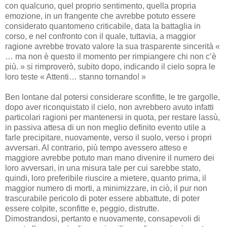
con qualcuno, quel proprio sentimento, quella propria
emozione, in un frangente che avrebbe potuto essere
considerato quantomeno criticabile, data la battaglia in
corso, e nel confronto con il quale, tuttavia, a maggior
ragione avrebbe trovato valore la sua trasparente sincerità «
… ma non è questo il momento per rimpiangere chi non c’è
più. » si rimproverò, subito dopo, indicando il cielo sopra le
loro teste « Attenti… stanno tornando! »
Ben lontane dal potersi considerare sconfitte, le tre gargolle,
dopo aver riconquistato il cielo, non avrebbero avuto infatti
particolari ragioni per mantenersi in quota, per restare lassù,
in passiva attesa di un non meglio definito evento utile a
farle precipitare, nuovamente, verso il suolo, verso i propri
avversari. Al contrario, più tempo avessero atteso e
maggiore avrebbe potuto man mano divenire il numero dei
loro avversari, in una misura tale per cui sarebbe stato,
quindi, loro preferibile riuscire a mietere, quanto prima, il
maggior numero di morti, a minimizzare, in ciò, il pur non
trascurabile pericolo di poter essere abbattute, di poter
essere colpite, sconfitte e, peggio, distrutte.
Dimostrandosi, pertanto e nuovamente, consapevoli di