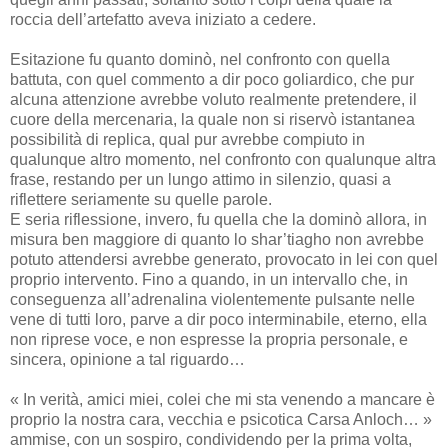
roccia dell’artefatto aveva iniziato a cedere.
Esitazione fu quanto dominò, nel confronto con quella
battuta, con quel commento a dir poco goliardico, che pur
alcuna attenzione avrebbe voluto realmente pretendere, il
cuore della mercenaria, la quale non si riservò istantanea
possibilità di replica, qual pur avrebbe compiuto in
qualunque altro momento, nel confronto con qualunque altra
frase, restando per un lungo attimo in silenzio, quasi a
riflettere seriamente su quelle parole.
E seria riflessione, invero, fu quella che la dominò allora, in
misura ben maggiore di quanto lo shar’tiagho non avrebbe
potuto attendersi avrebbe generato, provocato in lei con quel
proprio intervento. Fino a quando, in un intervallo che, in
conseguenza all’adrenalina violentemente pulsante nelle
vene di tutti loro, parve a dir poco interminabile, eterno, ella
non riprese voce, e non espresse la propria personale, e
sincera, opinione a tal riguardo…
« In verità, amici miei, colei che mi sta venendo a mancare è
proprio la nostra cara, vecchia e psicotica Carsa Anloch… »
ammise, con un sospiro, condividendo per la prima volta,