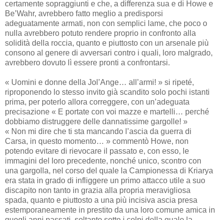
certamente sopraggiunti e che, a differenza sua e di Howe e
Be’Wahr, avrebbero fatto meglio a predisporsi
adeguatamente armati, non con semplici lame, che poco o
nulla avrebbero potuto rendere proprio in confronto alla
solidità della roccia, quanto e piuttosto con un arsenale più
consono al genere di avversari contro i quali, loro malgrado,
avrebbero dovuto lì essere pronti a confrontarsi.
« Uomini e donne della Jol’Ange… all’armi! » si ripeté,
riproponendo lo stesso invito già scandito solo pochi istanti
prima, per poterlo allora correggere, con un’adeguata
precisazione « E portate con voi mazze e martelli… perché
dobbiamo distruggere delle dannatissime gargolle! »
« Non mi dire che ti sta mancando l’ascia da guerra di
Carsa, in questo momento… » commentò Howe, non
potendo evitare di rievocare il passato e, con esso, le
immagini del loro precedente, nonché unico, scontro con
una gargolla, nel corso del quale la Campionessa di Kriarya
era stata in grado di infliggere un primo attacco utile a suo
discapito non tanto in grazia alla propria meravigliosa
spada, quanto e piuttosto a una più incisiva ascia presa
estemporaneamente in prestito da una loro comune amica in
quegli anni passati, soltanto sotto i colpi della quale la