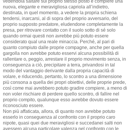
vedendola saltare sul proprio stesso posto e compiere una
nuova, elegante e meravigliosa capriola all’indietro,
destinata, in quel momento, a vedere la propria schiena
tendersi, inarcarsi, al di sopra del proprio avversario, del
proprio supposto predatore, eludendone completamente la
presa, per ritrovare contatto con il suolo sotto di sé solo
quando ormai questi non avrebbe più potuto essere
considerato qual una reale minaccia. Perché, al pari di
quanto compiuto dalle proprie compagne, anche per quella
gargolla non avrebbe potuto esservi alcuna possibilità di
rallentare o, peggio, arrestare il proprio movimento senza, in
conseguenza a ciò, precipitare a terra, privandosi in tal
modo del vantaggio derivante dalla propria capacità di
volare, e riducendo, pertanto, lo scontro a una dimensione
più consona a quella dei propri obiettivi, delle proprie prede,
così come mai avrebbero potuto gradire compiere, a meno di
non voler rischiare di perdere quello scontro, di fallire nel
proprio compito, qualunque esso avrebbe dovuto essere
riconosciuto essere.
Non più affaticata, allora, di quanto non avrebbe potuto
esserlo in conseguenza al confronto con il proprio caro
nipote, quasi quei due meravigliosi e succedanei salti non
avessero alcuna particolare valenza nel confronto con le