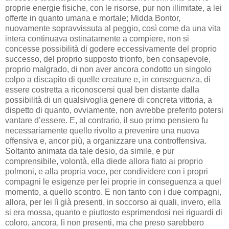
proprie energie fisiche, con le risorse, pur non illimitate, a lei
offerte in quanto umana e mortale; Midda Bontor,
nuovamente sopravvissuta al peggio, così come da una vita
intera continuava ostinatamente a compiere, non si
concesse possibilità di godere eccessivamente del proprio
successo, del proprio supposto trionfo, ben consapevole,
proprio malgrado, di non aver ancora condotto un singolo
colpo a discapito di quelle creature e, in conseguenza, di
essere costretta a riconoscersi qual ben distante dalla
possibilità di un qualsivoglia genere di concreta vittoria, a
dispetto di quanto, ovviamente, non avrebbe preferito potersi
vantare d’essere. E, al contrario, il suo primo pensiero fu
necessariamente quello rivolto a prevenire una nuova
offensiva e, ancor più, a organizzare una controffensiva.
Soltanto animata da tale desio, da simile, e pur
comprensibile, volontà, ella diede allora fiato ai proprio
polmoni, e alla propria voce, per condividere con i propri
compagni le esigenze per lei proprie in conseguenza a quel
momento, a quello scontro. E non tanto con i due compagni,
allora, per lei lì già presenti, in soccorso ai quali, invero, ella
si era mossa, quanto e piuttosto esprimendosi nei riguardi di
coloro, ancora, lì non presenti, ma che preso sarebbero