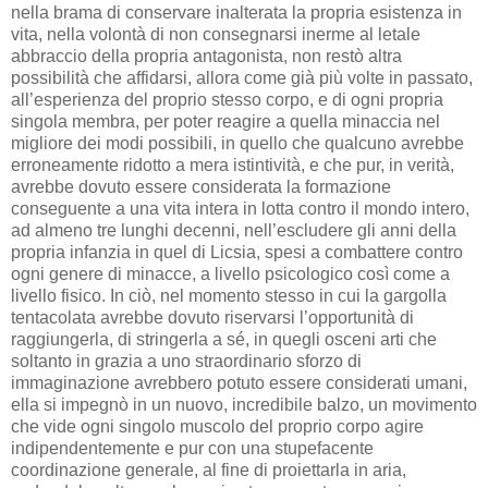
nella brama di conservare inalterata la propria esistenza in
vita, nella volontà di non consegnarsi inerme al letale
abbraccio della propria antagonista, non restò altra
possibilità che affidarsi, allora come già più volte in passato,
all’esperienza del proprio stesso corpo, e di ogni propria
singola membra, per poter reagire a quella minaccia nel
migliore dei modi possibili, in quello che qualcuno avrebbe
erroneamente ridotto a mera istintività, e che pur, in verità,
avrebbe dovuto essere considerata la formazione
conseguente a una vita intera in lotta contro il mondo intero,
ad almeno tre lunghi decenni, nell’escludere gli anni della
propria infanzia in quel di Licsia, spesi a combattere contro
ogni genere di minacce, a livello psicologico così come a
livello fisico. In ciò, nel momento stesso in cui la gargolla
tentacolata avrebbe dovuto riservarsi l’opportunità di
raggiungerla, di stringerla a sé, in quegli osceni arti che
soltanto in grazia a uno straordinario sforzo di
immaginazione avrebbero potuto essere considerati umani,
ella si impegnò in un nuovo, incredibile balzo, un movimento
che vide ogni singolo muscolo del proprio corpo agire
indipendentemente e pur con una stupefacente
coordinazione generale, al fine di proiettarla in aria,