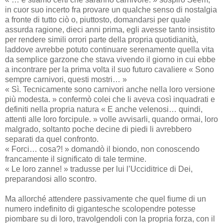
in cuor suo incerto fra provare un qualche senso di nostalgia
a fronte di tutto ciò o, piuttosto, domandarsi per quale
assurda ragione, dieci anni prima, egli avesse tanto insistito
per rendere simili orrori parte della propria quotidianità,
laddove avrebbe potuto continuare serenamente quella vita
da semplice garzone che stava vivendo il giorno in cui ebbe
a incontrare per la prima volta il suo futuro cavaliere « Sono
sempre carnivori, questi mostri… »
« Sì. Tecnicamente sono carnivori anche nella loro versione
più modesta. » confermò colei che li aveva così inquadrati e
definiti nella propria natura « E anche velenosi… quindi,
attenti alle loro forcipule. » volle avvisarli, quando ormai, loro
malgrado, soltanto poche decine di piedi li avrebbero
separati da quel confronto.
« Forci… cosa?! » domandò il biondo, non conoscendo
francamente il significato di tale termine.
« Le loro zanne! » tradusse per lui l’Ucciditrice di Dei,
preparandosi allo scontro.
Ma allorché attendere passivamente che quel fiume di un
numero indefinito di gigantesche scolopendre potesse
piombare su di loro, travolgendoli con la propria forza, con il