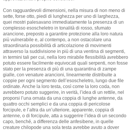
Con ragguardevoli dimensioni, nella misura di non meno di
sette, forse otto, piedi di lunghezza per uno di larghezza,
quei mostri palesavano immediatamente la presenza di un
complesso esoscheletro in tonalità di rosso, sfumato
arancione, preposto a garantire protezione alla loro natura
più vulnerabile e, al contempo, a non ostacolare una
straordinaria possibilità di articolazione di movimenti
attraverso la suddivisione in più di una ventina di segmenti,
in termini tali per cui, nella loro mirabile flessibilità avrebbero
potuto essere facilmente equivocati quali serpenti, non fosse
stato per la presenza di più di una quarantina di zampe
gialle, con venature arancioni, linearmente distribuite a
coppie per ogni segmento dell’esoscheletro, lungo due file
ordinate. Anche la loro testa, così come la loro coda, non
avrebbero potuto suggerire, in verità, l’idea di un rettile, nel
proporsi l’una ornata da una coppia di lunghe antenne, da
quattro occhi semplici e da una coppia di pericolose
forcipule, e l’altra da un’ulteriore, apparente, coppia di
antenne, o di forcipule, atta a suggerire l’idea di un secondo
capo, benché, a differenza delle anfesibene, in quelle
creature chilopode una sola testa avrebbe avuto a dover