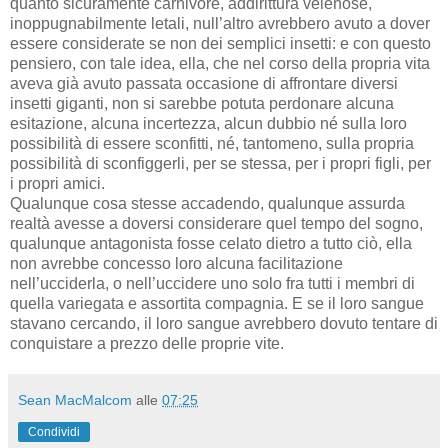
quanto sicuramente carnivore, addirittura velenose,
inoppugnabilmente letali, null’altro avrebbero avuto a dover
essere considerate se non dei semplici insetti: e con questo
pensiero, con tale idea, ella, che nel corso della propria vita
aveva già avuto passata occasione di affrontare diversi
insetti giganti, non si sarebbe potuta perdonare alcuna
esitazione, alcuna incertezza, alcun dubbio né sulla loro
possibilità di essere sconfitti, né, tantomeno, sulla propria
possibilità di sconfiggerli, per se stessa, per i propri figli, per
i propri amici.
Qualunque cosa stesse accadendo, qualunque assurda
realtà avesse a doversi considerare quel tempo del sogno,
qualunque antagonista fosse celato dietro a tutto ciò, ella
non avrebbe concesso loro alcuna facilitazione
nell’ucciderla, o nell’uccidere uno solo fra tutti i membri di
quella variegata e assortita compagnia. E se il loro sangue
stavano cercando, il loro sangue avrebbero dovuto tentare di
conquistare a prezzo delle proprie vite.
Sean MacMalcom
alle
07:25
Condividi