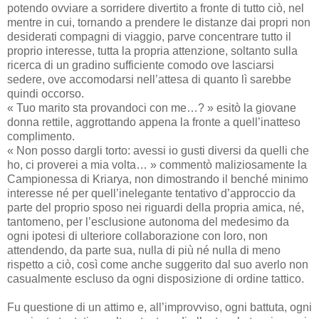
potendo ovviare a sorridere divertito a fronte di tutto ciò, nel
mentre in cui, tornando a prendere le distanze dai propri non
desiderati compagni di viaggio, parve concentrare tutto il
proprio interesse, tutta la propria attenzione, soltanto sulla
ricerca di un gradino sufficiente comodo ove lasciarsi
sedere, ove accomodarsi nell’attesa di quanto lì sarebbe
quindi occorso.
« Tuo marito sta provandoci con me…? » esitò la giovane
donna rettile, aggrottando appena la fronte a quell’inatteso
complimento.
« Non posso dargli torto: avessi io gusti diversi da quelli che
ho, ci proverei a mia volta… » commentò maliziosamente la
Campionessa di Kriarya, non dimostrando il benché minimo
interesse né per quell’inelegante tentativo d’approccio da
parte del proprio sposo nei riguardi della propria amica, né,
tantomeno, per l’esclusione autonoma del medesimo da
ogni ipotesi di ulteriore collaborazione con loro, non
attendendo, da parte sua, nulla di più né nulla di meno
rispetto a ciò, così come anche suggerito dal suo averlo non
casualmente escluso da ogni disposizione di ordine tattico.
Fu questione di un attimo e, all’improvviso, ogni battuta, ogni