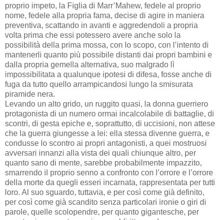
proprio impeto, la Figlia di Marr’Mahew, fedele al proprio
nome, fedele alla propria fama, decise di agire in maniera
preventiva, scattando in avanti e aggredendoli a propria
volta prima che essi potessero avere anche solo la
possibilità della prima mossa, con lo scopo, con l’intento di
mantenerli quanto più possibile distanti dai propri bambini e
dalla propria gemella alternativa, suo malgrado lì
impossibilitata a qualunque ipotesi di difesa, fosse anche di
fuga da tutto quello arrampicandosi lungo la smisurata
piramide nera.
Levando un alto grido, un ruggito quasi, la donna guerriero
protagonista di un numero ormai incalcolabile di battaglie, di
scontri, di gesta epiche e, soprattutto, di uccisioni, non attese
che la guerra giungesse a lei: ella stessa divenne guerra, e
condusse lo scontro ai propri antagonisti, a quei mostruosi
avversari innanzi alla vista dei quali chiunque altro, per
quanto sano di mente, sarebbe probabilmente impazzito,
smarrendo il proprio senno a confronto con l’orrore e l’orrore
della morte da quegli esseri incarnata, rappresentata per tutti
loro. Al suo sguardo, tuttavia, e per così come già definito,
per così come già scandito senza particolari ironie o giri di
parole, quelle scolopendre, per quanto gigantesche, per