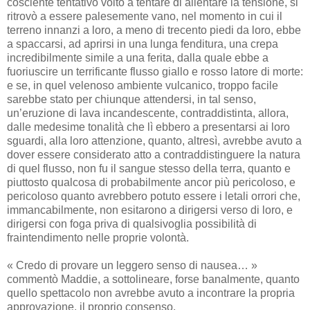
cosciente tentativo volto a tentare di allentare la tensione, si
ritrovò a essere palesemente vano, nel momento in cui il
terreno innanzi a loro, a meno di trecento piedi da loro, ebbe
a spaccarsi, ad aprirsi in una lunga fenditura, una crepa
incredibilmente simile a una ferita, dalla quale ebbe a
fuoriuscire un terrificante flusso giallo e rosso latore di morte:
e se, in quel velenoso ambiente vulcanico, troppo facile
sarebbe stato per chiunque attendersi, in tal senso,
un’eruzione di lava incandescente, contraddistinta, allora,
dalle medesime tonalità che lì ebbero a presentarsi ai loro
sguardi, alla loro attenzione, quanto, altresì, avrebbe avuto a
dover essere considerato atto a contraddistinguere la natura
di quel flusso, non fu il sangue stesso della terra, quanto e
piuttosto qualcosa di probabilmente ancor più pericoloso, e
pericoloso quanto avrebbero potuto essere i letali orrori che,
immancabilmente, non esitarono a dirigersi verso di loro, e
dirigersi con foga priva di qualsivoglia possibilità di
fraintendimento nelle proprie volontà.
« Credo di provare un leggero senso di nausea… »
commentò Maddie, a sottolineare, forse banalmente, quanto
quello spettacolo non avrebbe avuto a incontrare la propria
approvazione, il proprio consenso.