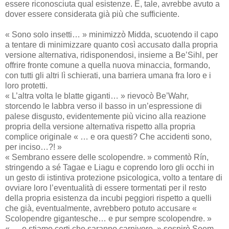
essere riconosciuta qual esistenze. E, tale, avrebbe avuto a
dover essere considerata già più che sufficiente.
« Sono solo insetti… » minimizzò Midda, scuotendo il capo
a tentare di minimizzare quanto così accusato dalla propria
versione alternativa, ridisponendosi, insieme a Be’Sihl, per
offrire fronte comune a quella nuova minaccia, formando,
con tutti gli altri lì schierati, una barriera umana fra loro e i
loro protetti.
« L’altra volta le blatte giganti… » rievocò Be’Wahr,
storcendo le labbra verso il basso in un’espressione di
palese disgusto, evidentemente più vicino alla reazione
propria della versione alternativa rispetto alla propria
complice originale « … e ora questi? Che accidenti sono,
per inciso…?! »
« Sembrano essere delle scolopendre. » commentò Rín,
stringendo a sé Tagae e Liagu e coprendo loro gli occhi in
un gesto di istintiva protezione psicologica, volto a tentare di
ovviare loro l’eventualità di essere tormentati per il resto
della propria esistenza da incubi peggiori rispetto a quelli
che già, eventualmente, avrebbero potuto accusare «
Scolopendre gigantesche… e pur sempre scolopendre. »
« … e stiamo certi che saranno carnivore. » sospirò Seem,