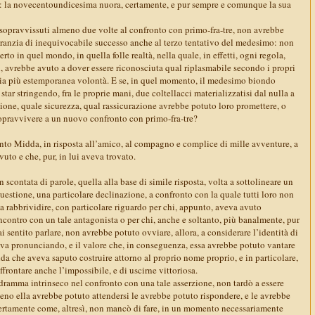
: la novecentoundicesima nuora, certamente, e pur sempre e comunque la sua
ere sopravvissuti almeno due volte al confronto con primo-fra-tre, non avrebbe
garanzia di inequivocabile successo anche al terzo tentativo del medesimo: non
erto in quel mondo, in quella folle realtà, nella quale, in effetti, ogni regola,
, avrebbe avuto a dover essere riconosciuta qual riplasmabile secondo i propri
ria più estemporanea volontà. E se, in quel momento, il medesimo biondo
tar stringendo, fra le proprie mani, due coltellacci materializzatisi dal nulla a
ione, quale sicurezza, qual rassicurazione avrebbe potuto loro promettere, o
sopravvivere a un nuovo confronto con primo-fra-tre?
o Midda, in risposta all’amico, al compagno e complice di mille avventure, a
vuto e che, pur, in lui aveva trovato.
 scontata di parole, quella alla base di simile risposta, volta a sottolineare un
questione, una particolare declinazione, a confronto con la quale tutti loro non
a rabbrividire, con particolare riguardo per chi, appunto, aveva avuto
ncontro con un tale antagonista o per chi, anche e soltanto, più banalmente, pur
entito parlare, non avrebbe potuto ovviare, allora, a considerare l’identità di
ava pronunciando, e il valore che, in conseguenza, essa avrebbe potuto vantare
enda che aveva saputo costruire attorno al proprio nome proprio, e in particolare,
ffrontare anche l’impossibile, e di uscirne vittoriosa.
il dramma intrinseco nel confronto con una tale asserzione, non tardò a essere
i meno ella avrebbe potuto attendersi le avrebbe potuto rispondere, e le avrebbe
ertamente come, altresì, non mancò di fare, in un momento necessariamente