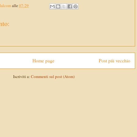
Malcom
alle
07:29
to:
Home page
Post più vecchio
Iscriviti a:
Commenti sul post (Atom)