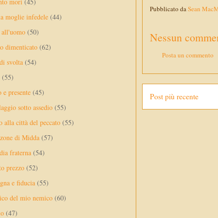
nto mori
(45)
Pubblicato da
Sean Mac
a moglie infedele
(44)
 all'uomo
(50)
Nessun commen
no dimenticato
(62)
Posta un commento
di svolta
(54)
(55)
o e presente
(45)
Post più recente
laggio sotto assedio
(55)
 alla città del peccato
(55)
nzone di Midda
(57)
dia fraterna
(54)
sto prezzo
(52)
na e fiducia
(55)
ico del mio nemico
(60)
lo
(47)