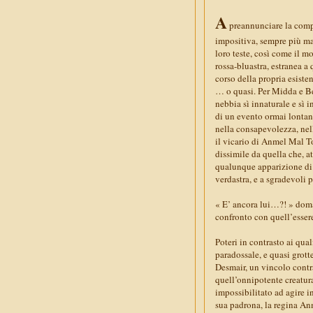
A
preannunciare la compa
impositiva, sempre più mar
loro teste, così come il m
rossa-bluastra, estranea a
corso della propria esist
… o quasi. Per Midda e Be
nebbia sì innaturale e sì
di un evento ormai lontan
nella consapevolezza, nell
il vicario di Anmel Mal Toi
dissimile da quella che, a
qualunque apparizione di t
verdastra, e a sgradevoli p
« E’ ancora lui…?! » doman
confronto con quell’essere,
Poteri in contrasto ai qua
paradossale, e quasi grot
Desmair, un vincolo contra
quell’onnipotente creatura
impossibilitato ad agire i
sua padrona, la regina An