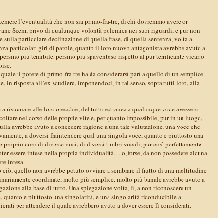
temere l’eventualità che non sia primo-fra-tre, di chi dovremmo avere or
ane Seem, privo di qualunque volontà polemica nei suoi riguardi, e pur non
e sulla particolare declinazione di quella frase, di quella sentenza, volta a
enza particolari giri di parole, quanto il loro nuovo antagonista avrebbe avuto a
persino più temibile, persino più spaventoso rispetto al pur terrificante vicario
oise.
 quale il potere di primo-fra-tre ha da considerarsi pari a quello di un semplice
 in risposta all’ex-scudiero, imponendosi, in tal senso, sopra tutti loro, alla
a risuonare alle loro orecchie, del tutto estranea a qualunque voce avessero
oltare nel corso delle proprie vite e, per quanto impossibile, pur in un luogo,
 nulla avrebbe avuto a concedere ragione a una tale valutazione, una voce che
ivamente, a doversi fraintendere qual una singola voce, quanto e piuttosto una
 e proprio coro di diverse voci, di diversi timbri vocali, pur così perfettamente
poter essere intese nella propria individualità… o, forse, da non possedere alcuna
re intesa.
o ciò, quello non avrebbe potuto ovviare a sembrare il frutto di una moltitudine
ordinariamente coordinate, molto più semplice, molto più banale avrebbe avuto a
egazione alla base di tutto. Una spiegazione volta, lì, a non riconoscere un
, quanto e piuttosto una singolarità, e una singolarità riconducibile al
rati per attendere il quale avrebbero avuto a dover essere lì considerati.