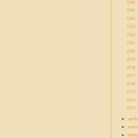
2546
2545
2544
2543
2542
2541
2540
2539
2538
2537
2536
2535
2534
2533
april
►
marz
►
febbr
►