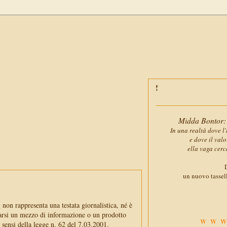
Midda Bontor: 
In una realtà dove l'
e dove il val
ella vaga cerc
D
un nuovo tassell
non rappresenta una testata giornalistica, né è
arsi un mezzo di informazione o un prodotto
WWW
i sensi della legge n. 62 del 7.03.2001.