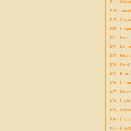
017 - Meme
018 - Tema l
019 - Caccia
020 - Il reg
021 - Punto 
022 - Futuro
023 - Passat
024 - Un vil
025 - Ritorno
026 - La ca
027 - Discor
028 - Il giu
029 - Menzog
030 - Il nem
031 - Flagel