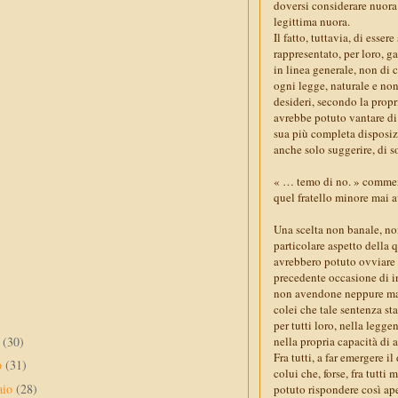
doversi considerare nuora
legittima nuora.
Il fatto, tuttavia, di ess
rappresentato, per loro, 
in linea generale, non di c
ogni legge, naturale e non
desideri, secondo la prop
avrebbe potuto vantare di s
sua più completa disposiz
anche solo suggerire, di 
« … temo di no. » comment
quel fratello minore mai a
Una scelta non banale, non
particolare aspetto della 
avrebbero potuto ovviare 
precedente occasione di i
non avendone neppure mai s
colei che tale sentenza st
per tutti loro, nella legg
e
(30)
nella propria capacità di a
Fra tutti, a far emergere 
o
(31)
colui che, forse, fra tutt
aio
(28)
potuto rispondere così ap