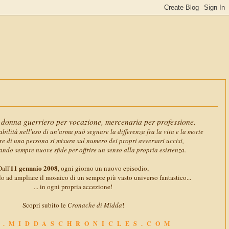
11 gennai
donna guerriero per vocazione, mercenaria per professione.
abilità nell'uso di un'arma può segnare la differenza fra la vita e la morte
ore di una persona si misura sul numero dei propri avversari uccisi,
ando sempre nuove sfide per offrire un senso alla propria esistenza.
11 gennaio 2008
all'
, ogni giorno un nuovo episodio,
o ad ampliare il mosaico di un sempre più vasto universo fantastico...
... in ogni propria accezione!
Scopri subito le
Cronache di Midda
!
.MIDDASCHRONICLES.COM