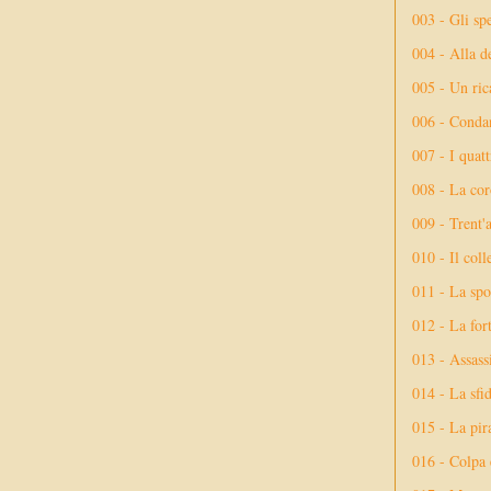
003 - Gli spe
004 - Alla d
005 - Un rica
006 - Conda
007 - I quatt
008 - La cor
009 - Trent'
010 - Il coll
011 - La spo
012 - La fort
013 - Assassi
014 - La sfid
015 - La pir
016 - Colpa 