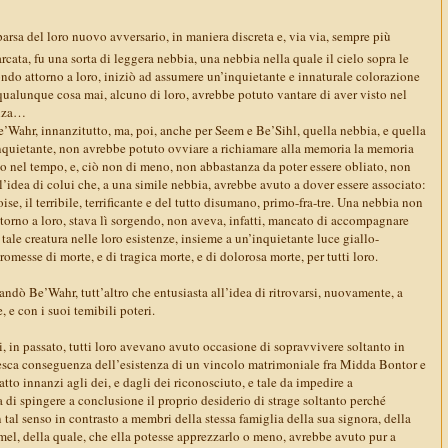
rsa del loro nuovo avversario, in maniera discreta e, via via, sempre più
cata, fu una sorta di leggera nebbia, una nebbia nella quale il cielo sopra le
ondo attorno a loro, iniziò ad assumere un’inquietante e innaturale colorazione
 qualunque cosa mai, alcuno di loro, avrebbe potuto vantare di aver visto nel
enza…
’Wahr, innanzitutto, ma, poi, anche per Seem e Be’Sihl, quella nebbia, e quella
 inquietante, non avrebbe potuto ovviare a richiamare alla memoria la memoria
o nel tempo, e, ciò non di meno, non abbastanza da poter essere obliato, non
’idea di colui che, a una simile nebbia, avrebbe avuto a dover essere associato:
se, il terribile, terrificante e del tutto disumano, primo-fra-tre. Una nebbia non
ttorno a loro, stava lì sorgendo, non aveva, infatti, mancato di accompagnare
ale creatura nelle loro esistenze, insieme a un’inquietante luce giallo-
romesse di morte, e di tragica morte, e di dolorosa morte, per tutti loro.
dò Be’Wahr, tutt’altro che entusiasta all’idea di ritrovarsi, nuovamente, a
 e con i suoi temibili poteri.
li, in passato, tutti loro avevano avuto occasione di sopravvivere soltanto in
tesca conseguenza dell’esistenza di un vincolo matrimoniale fra Midda Bontor e
tto innanzi agli dei, e dagli dei riconosciuto, e tale da impedire a
 di spingere a conclusione il proprio desiderio di strage soltanto perché
n tal senso in contrasto a membri della stessa famiglia della sua signora, della
mel, della quale, che ella potesse apprezzarlo o meno, avrebbe avuto pur a