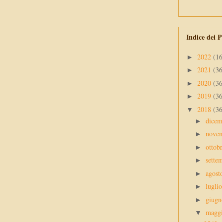
Indice dei P
2022
(1
►
2021
(3
►
2020
(3
►
2019
(3
►
2018
(3
▼
dice
►
nove
►
ottob
►
sette
►
agos
►
lugli
►
giug
►
magg
▼