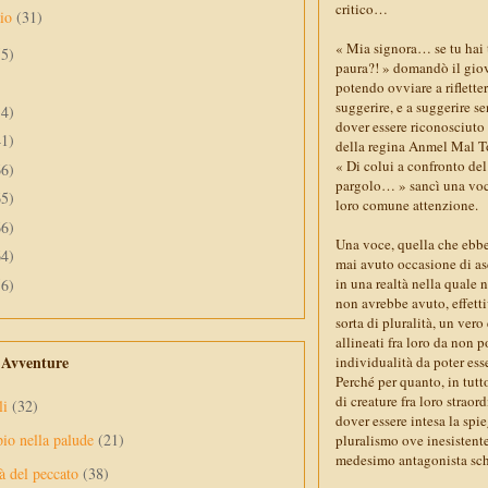
critico…
aio
(31)
« Mia signora… se tu hai 
55)
paura?! » domandò il giov
potendo ovviare a rifletter
suggerire, e a suggerire s
34)
dover essere riconosciuto 
41)
della regina Anmel Mal T
« Di colui a confronto del
66)
pargolo… » sancì una voce,
65)
loro comune attenzione.
66)
Una voce, quella che ebbe 
64)
mai avuto occasione di asc
in una realtà nella quale
56)
non avrebbe avuto, effett
sorta di pluralità, un vero
allineati fra loro da non 
e Avventure
individualità da poter esse
Perché per quanto, in tutt
di creature fra loro stra
li
(32)
dover essere intesa la spi
pio nella palude
(21)
pluralismo ove inesistente
medesimo antagonista schie
à del peccato
(38)