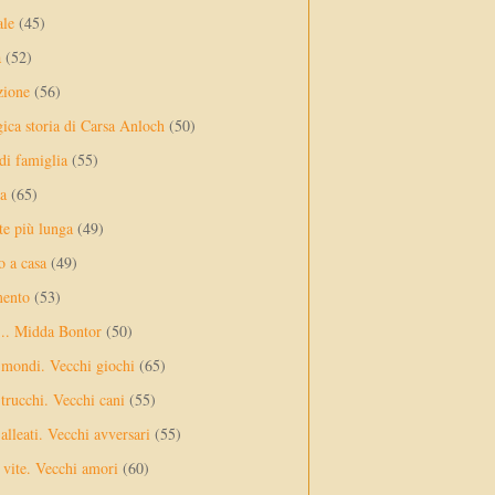
ale
(45)
a
(52)
zione
(56)
gica storia di Carsa Anloch
(50)
 di famiglia
(55)
a
(65)
te più lunga
(49)
o a casa
(49)
mento
(53)
... Midda Bontor
(50)
 mondi. Vecchi giochi
(65)
trucchi. Vecchi cani
(55)
alleati. Vecchi avversari
(55)
vite. Vecchi amori
(60)