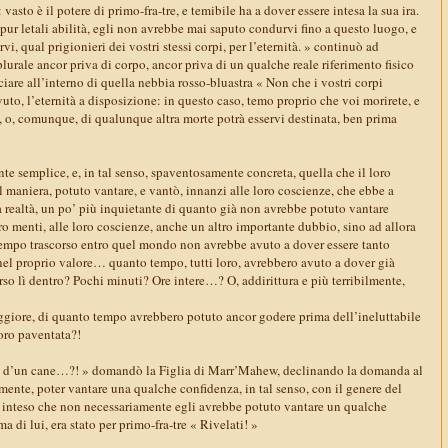
asto è il potere di primo-fra-tre, e temibile ha a dover essere intesa la sua ira.
pur letali abilità, egli non avrebbe mai saputo condurvi fino a questo luogo, e
i, qual prigionieri dei vostri stessi corpi, per l’eternità. » continuò ad
urale ancor priva di corpo, ancor priva di un qualche reale riferimento fisico
ciare all’interno di quella nebbia rosso-bluastra « Non che i vostri corpi
to, l’eternità a disposizione: in questo caso, temo proprio che voi morirete, e
e, o, comunque, di qualunque altra morte potrà esservi destinata, ben prima
e semplice, e, in tal senso, spaventosamente concreta, quella che il loro
l maniera, potuto vantare, e vantò, innanzi alle loro coscienze, che ebbe a
a realtà, un po’ più inquietante di quanto già non avrebbe potuto vantare
ro menti, alle loro coscienze, anche un altro importante dubbio, sino ad allora
l tempo trascorso entro quel mondo non avrebbe avuto a dover essere tanto
el proprio valore… quanto tempo, tutti loro, avrebbero avuto a dover già
rso lì dentro? Pochi minuti? Ore intere…? O, addirittura e più terribilmente,
ggiore, di quanto tempo avrebbero potuto ancor godere prima dell’ineluttabile
oro paventata?!
lio d’un cane…?! » domandò la Figlia di Marr’Mahew, declinando la domanda al
ente, poter vantare una qualche confidenza, in tal senso, con il genere del
n inteso che non necessariamente egli avrebbe potuto vantare un qualche
a di lui, era stato per primo-fra-tre « Rivelati! »