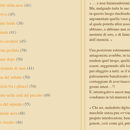
« … e non fraintendetemi: v
ttri della nave
(41)
Ma, malgrado tutte le sue 
in questo luogo rinchiuderv
eriva
(45)
argomentare quella voce pl
tto letale
(38)
al quale poterla allor asso
abbiano, o abbiano mai avu
nnata
(41)
morirete di sete, o di fam
dell’eternità. »
ro cavalieri
(45)
Una posizione estremament
ona perduta
(58)
antagonista avrebbe, in ta
anni dopo
(50)
rendere quel luogo, quell
essere, suggerendo alle lo
ezionista di sassi
(41)
pur sfuggito a tutti: se i
palesemente banalizzato n
sa del sultano
(50)
conteggiare di aver trasco
ezza fra i ghiacci
(54)
giorni interi…?!
E, interrogativo ancor ma
nio nella città del peccato
(49)
condanna in tal maniera l
a del sapiente
(55)
« Chi sei, maledetto fig
maschile senza pur, ovviam
amide nera
(48)
proprio interlocutore, be
e riscatto
(46)
genere, così come già, prim