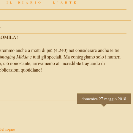
IL DIARIO
-
L'ARTE
i
TROMILA!
aremmo anche a molti di più (4.240) nel considerare anche le tre
imaging Midda
e tutti gli speciali. Ma conteggiamo solo i numeri
e, ciò nonostante, arrivamento all'incredibile traguardo di
cazioni quotidiane!
domenica 27 maggio 2018
 del sogno