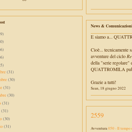
ost
News & Comunicazion
69)
E siamo a... QUAT
60)
66)
Cioè... tecnicamente s
avventure del ciclo
Re
66)
della "serie regolare" 
65)
QUATTROMILA pubbli
mbre
(31)
mbre
(30)
Grazie a tutti!
re
(31)
Sean, 18 giugno 2022
mbre
(30)
to
(31)
o
(31)
2559
no
(30)
io
(31)
Avventura
050 - Il tempo