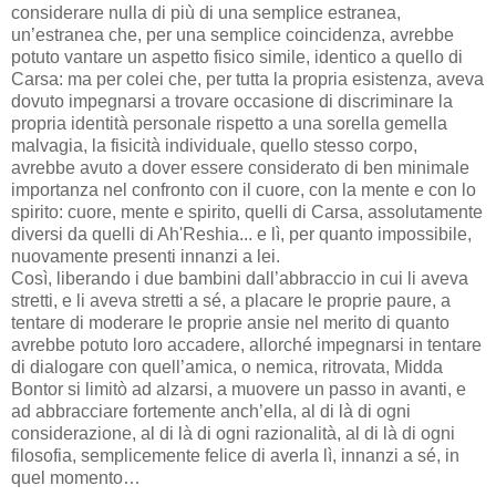
considerare nulla di più di una semplice estranea,
un’estranea che, per una semplice coincidenza, avrebbe
potuto vantare un aspetto fisico simile, identico a quello di
Carsa: ma per colei che, per tutta la propria esistenza, aveva
dovuto impegnarsi a trovare occasione di discriminare la
propria identità personale rispetto a una sorella gemella
malvagia, la fisicità individuale, quello stesso corpo,
avrebbe avuto a dover essere considerato di ben minimale
importanza nel confronto con il cuore, con la mente e con lo
spirito: cuore, mente e spirito, quelli di Carsa, assolutamente
diversi da quelli di Ah'Reshia... e lì, per quanto impossibile,
nuovamente presenti innanzi a lei.
Così, liberando i due bambini dall’abbraccio in cui li aveva
stretti, e li aveva stretti a sé, a placare le proprie paure, a
tentare di moderare le proprie ansie nel merito di quanto
avrebbe potuto loro accadere, allorché impegnarsi in tentare
di dialogare con quell’amica, o nemica, ritrovata, Midda
Bontor si limitò ad alzarsi, a muovere un passo in avanti, e
ad abbracciare fortemente anch’ella, al di là di ogni
considerazione, al di là di ogni razionalità, al di là di ogni
filosofia, semplicemente felice di averla lì, innanzi a sé, in
quel momento…