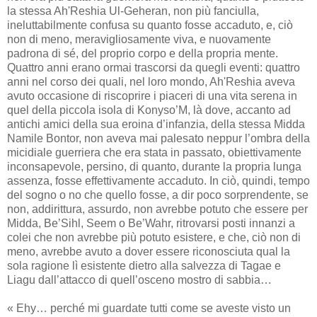
la stessa Ah'Reshia Ul-Geheran, non più fanciulla,
ineluttabilmente confusa su quanto fosse accaduto, e, ciò
non di meno, meravigliosamente viva, e nuovamente
padrona di sé, del proprio corpo e della propria mente.
Quattro anni erano ormai trascorsi da quegli eventi: quattro
anni nel corso dei quali, nel loro mondo, Ah'Reshia aveva
avuto occasione di riscoprire i piaceri di una vita serena in
quel della piccola isola di Konyso’M, là dove, accanto ad
antichi amici della sua eroina d’infanzia, della stessa Midda
Namile Bontor, non aveva mai palesato neppur l’ombra della
micidiale guerriera che era stata in passato, obiettivamente
inconsapevole, persino, di quanto, durante la propria lunga
assenza, fosse effettivamente accaduto. In ciò, quindi, tempo
del sogno o no che quello fosse, a dir poco sorprendente, se
non, addirittura, assurdo, non avrebbe potuto che essere per
Midda, Be’Sihl, Seem o Be’Wahr, ritrovarsi posti innanzi a
colei che non avrebbe più potuto esistere, e che, ciò non di
meno, avrebbe avuto a dover essere riconosciuta qual la
sola ragione lì esistente dietro alla salvezza di Tagae e
Liagu dall’attacco di quell’osceno mostro di sabbia…
« Ehy… perché mi guardate tutti come se aveste visto un