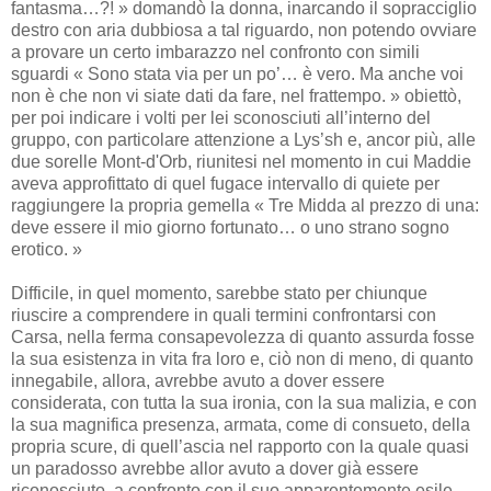
fantasma…?! » domandò la donna, inarcando il sopracciglio
destro con aria dubbiosa a tal riguardo, non potendo ovviare
a provare un certo imbarazzo nel confronto con simili
sguardi « Sono stata via per un po’… è vero. Ma anche voi
non è che non vi siate dati da fare, nel frattempo. » obiettò,
per poi indicare i volti per lei sconosciuti all’interno del
gruppo, con particolare attenzione a Lys’sh e, ancor più, alle
due sorelle Mont-d'Orb, riunitesi nel momento in cui Maddie
aveva approfittato di quel fugace intervallo di quiete per
raggiungere la propria gemella « Tre Midda al prezzo di una:
deve essere il mio giorno fortunato… o uno strano sogno
erotico. »
Difficile, in quel momento, sarebbe stato per chiunque
riuscire a comprendere in quali termini confrontarsi con
Carsa, nella ferma consapevolezza di quanto assurda fosse
la sua esistenza in vita fra loro e, ciò non di meno, di quanto
innegabile, allora, avrebbe avuto a dover essere
considerata, con tutta la sua ironia, con la sua malizia, e con
la sua magnifica presenza, armata, come di consueto, della
propria scure, di quell’ascia nel rapporto con la quale quasi
un paradosso avrebbe allor avuto a dover già essere
riconosciuto, a confronto con il suo apparentemente esile