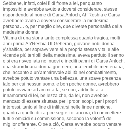
Sebbene, infatti, colei lì di fronte a lei, per quanto
impossibile avrebbe avuto a doversi considerare, stesse
rispondendo al nome di Carsa Anloch, Ah'Reshia e Carsa
avrebbero avuto a doversi considerare la medesima
persona… o, per meglio dire, due diverse personalità della
medesima donna.
Vittima di una storia tanto complessa quanto tragica, molti
anni prima Ah'Reshia Ul-Geheran, giovane nobildonna
y’shalfica, per sopravvivere alla propria stessa vita, e alle
vicende più terribili della medesima, aveva perduto il senno
e si era risvegliata nei nuovi e inediti panni di Carsa Anloch,
una straordinaria donna guerriero, una temibile mercenaria,
che, accanto a un’ammirevole abilità nel combattimento,
avrebbe potuto vantare una bellezza, una soave presenza
tale per cui nessun uomo, e ben poche donne, avrebbero
potuto ovviare ad ammirarla, se non, addirittura, a
innamorarsi di lei, bellezza che, da lei, non avrebbe
mancato di essere sfruttata per i propri scopi, per i propri
interessi, tanto al fine di infiltrarsi nelle linee nemiche,
quanto a quello di carpire segreti o, ancora, di commettere
furti e omicidi su commissione, secondo la volontà del
miglior offerente. Oltre a ciò, Carsa avrebbe potuto vantare