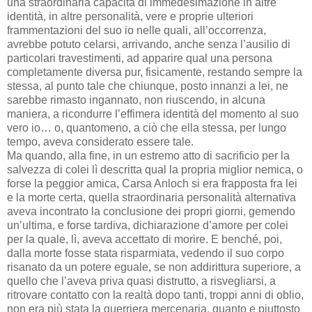
una straordinaria capacità di immedesimazione in altre
identità, in altre personalità, vere e proprie ulteriori
frammentazioni del suo io nelle quali, all’occorrenza,
avrebbe potuto celarsi, arrivando, anche senza l’ausilio di
particolari travestimenti, ad apparire qual una persona
completamente diversa pur, fisicamente, restando sempre la
stessa, al punto tale che chiunque, posto innanzi a lei, ne
sarebbe rimasto ingannato, non riuscendo, in alcuna
maniera, a ricondurre l’effimera identità del momento al suo
vero io… o, quantomeno, a ciò che ella stessa, per lungo
tempo, aveva considerato essere tale.
Ma quando, alla fine, in un estremo atto di sacrificio per la
salvezza di colei lì descritta qual la propria miglior nemica, o
forse la peggior amica, Carsa Anloch si era frapposta fra lei
e la morte certa, quella straordinaria personalità alternativa
aveva incontrato la conclusione dei propri giorni, gemendo
un’ultima, e forse tardiva, dichiarazione d’amore per colei
per la quale, lì, aveva accettato di morire. E benché, poi,
dalla morte fosse stata risparmiata, vedendo il suo corpo
risanato da un potere eguale, se non addirittura superiore, a
quello che l’aveva priva quasi distrutto, a risvegliarsi, a
ritrovare contatto con la realtà dopo tanti, troppi anni di oblio,
non era più stata la guerriera mercenaria, quanto e piuttosto