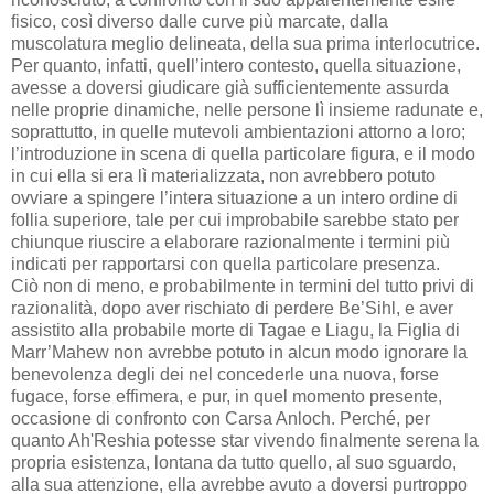
fisico, così diverso dalle curve più marcate, dalla
muscolatura meglio delineata, della sua prima interlocutrice.
Per quanto, infatti, quell’intero contesto, quella situazione,
avesse a doversi giudicare già sufficientemente assurda
nelle proprie dinamiche, nelle persone lì insieme radunate e,
soprattutto, in quelle mutevoli ambientazioni attorno a loro;
l’introduzione in scena di quella particolare figura, e il modo
in cui ella si era lì materializzata, non avrebbero potuto
ovviare a spingere l’intera situazione a un intero ordine di
follia superiore, tale per cui improbabile sarebbe stato per
chiunque riuscire a elaborare razionalmente i termini più
indicati per rapportarsi con quella particolare presenza.
Ciò non di meno, e probabilmente in termini del tutto privi di
razionalità, dopo aver rischiato di perdere Be’Sihl, e aver
assistito alla probabile morte di Tagae e Liagu, la Figlia di
Marr’Mahew non avrebbe potuto in alcun modo ignorare la
benevolenza degli dei nel concederle una nuova, forse
fugace, forse effimera, e pur, in quel momento presente,
occasione di confronto con Carsa Anloch. Perché, per
quanto Ah'Reshia potesse star vivendo finalmente serena la
propria esistenza, lontana da tutto quello, al suo sguardo,
alla sua attenzione, ella avrebbe avuto a doversi purtroppo