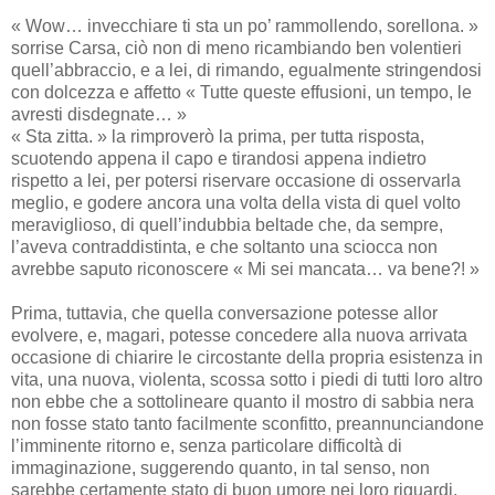
« Wow… invecchiare ti sta un po’ rammollendo, sorellona. »
sorrise Carsa, ciò non di meno ricambiando ben volentieri
quell’abbraccio, e a lei, di rimando, egualmente stringendosi
con dolcezza e affetto « Tutte queste effusioni, un tempo, le
avresti disdegnate… »
« Sta zitta. » la rimproverò la prima, per tutta risposta,
scuotendo appena il capo e tirandosi appena indietro
rispetto a lei, per potersi riservare occasione di osservarla
meglio, e godere ancora una volta della vista di quel volto
meraviglioso, di quell’indubbia beltade che, da sempre,
l’aveva contraddistinta, e che soltanto una sciocca non
avrebbe saputo riconoscere « Mi sei mancata… va bene?! »
Prima, tuttavia, che quella conversazione potesse allor
evolvere, e, magari, potesse concedere alla nuova arrivata
occasione di chiarire le circostante della propria esistenza in
vita, una nuova, violenta, scossa sotto i piedi di tutti loro altro
non ebbe che a sottolineare quanto il mostro di sabbia nera
non fosse stato tanto facilmente sconfitto, preannunciandone
l’imminente ritorno e, senza particolare difficoltà di
immaginazione, suggerendo quanto, in tal senso, non
sarebbe certamente stato di buon umore nei loro riguardi,