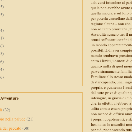
a doversi intendere al par
65)
quale non avrebbe avuto a 
quella marcia, e sul loro o
55)
per poterla cancellare dall
ragione alcuna... non che,
non soltanto prioritaria, m
34)
Assurdità numero tre: il m
41)
ormai soffocanti confini d
un mondo apparentemente p
66)
possibilità di aver compiut
65)
mondo sembrava prossimo a
entro i limiti, i canoni di
66)
quanto nulla di quel mond
64)
parve stranamente familia
Familiare allo stesso modo
56)
di star capendo, una lingu
propria, e pur, senza l’au
del tutto priva di qualunqu
e Avventure
interagire, in grazia di ci
che, in effetti, vi ebbero 
udita ebbe a essere propri
li
(32)
non mancò di offrirsi nuov
pio nella palude
(21)
i propri luogotenenti, e st
Insomma: le assurdità non
à del peccato
(38)
per ciò, riconoscendo tutt