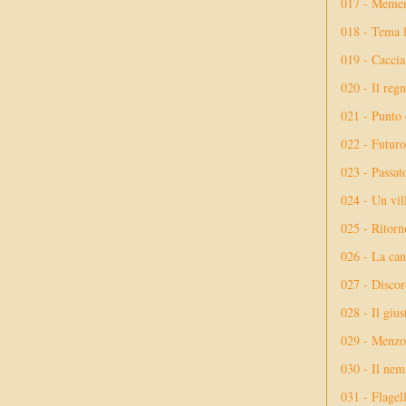
017 - Meme
018 - Tema l
019 - Caccia
020 - Il reg
021 - Punto 
022 - Futuro
023 - Passat
024 - Un vil
025 - Ritorno
026 - La ca
027 - Discor
028 - Il giu
029 - Menzog
030 - Il nem
031 - Flagel