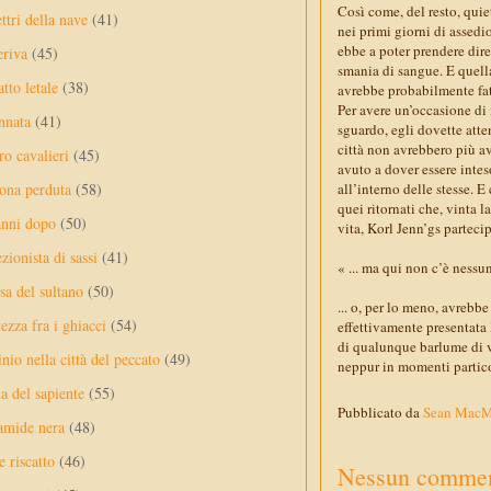
Così come, del resto, qui
ttri della nave
(41)
nei primi giorni di assedio
ebbe a poter prendere dire
eriva
(45)
smania di sangue. E quella
tto letale
(38)
avrebbe probabilmente fatt
Per avere un’occasione di 
nnata
(41)
sguardo, egli dovette atte
città non avrebbero più av
ro cavalieri
(45)
avuto a dover essere inte
all’interno delle stesse. E 
ona perduta
(58)
quei ritornati che, vinta 
anni dopo
(50)
vita, Korl Jenn’gs parteci
ezionista di sassi
(41)
« ... ma qui non c’è nessun
sa del sultano
(50)
... o, per lo meno, avrebb
ezza fra i ghiacci
(54)
effettivamente presentata l
di qualunque barlume di v
nio nella città del peccato
(49)
neppur in momenti partico
a del sapiente
(55)
Pubblicato da
Sean Mac
amide nera
(48)
e riscatto
(46)
Nessun commen