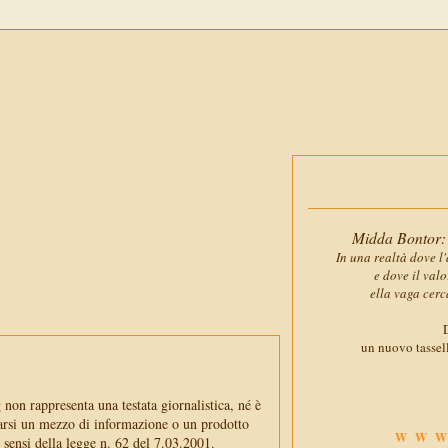
Midda Bontor: 
In una realtà dove l'
e dove il val
ella vaga cerc
D
un nuovo tassell
non rappresenta una testata giornalistica, né è
arsi un mezzo di informazione o un prodotto
WWW
i sensi della legge n. 62 del 7.03.2001.