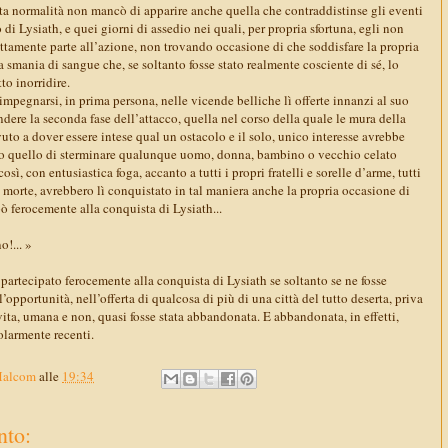
eta normalità non mancò di apparire anche quella che contraddistinse gli eventi
 di Lysiath, e quei giorni di assedio nei quali, per propria sfortuna, egli non
ttamente parte all’azione, non trovando occasione di che soddisfare la propria
 smania di sangue che, se soltanto fosse stato realmente cosciente di sé, lo
o inorridire.
impegnarsi, in prima persona, nelle vicende belliche lì offerte innanzi al suo
ndere la seconda fase dell’attacco, quella nel corso della quale le mura della
uto a dover essere intese qual un ostacolo e il solo, unico interesse avrebbe
so quello di sterminare qualunque uomo, donna, bambino o vecchio celato
così, con entusiastica foga, accanto a tutti i propri fratelli e sorelle d’arme, tutti
la morte, avrebbero lì conquistato in tal maniera anche la propria occasione di
pò ferocemente alla conquista di Lysiath...
o!... »
e partecipato ferocemente alla conquista di Lysiath se soltanto se ne fosse
’opportunità, nell’offerta di qualcosa di più di una città del tutto deserta, priva
ita, umana e non, quasi fosse stata abbandonata. E abbandonata, in effetti,
larmente recenti.
Malcom
alle
19:34
to: