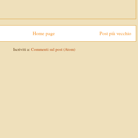
Home page
Post più vecchio
Iscriviti a:
Commenti sul post (Atom)