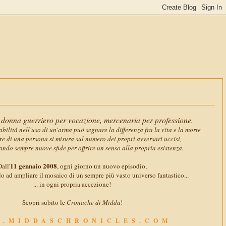
11 gennaio 
donna guerriero per vocazione, mercenaria per professione.
abilità nell'uso di un'arma può segnare la differenza fra la vita e la morte
ore di una persona si misura sul numero dei propri avversari uccisi,
ando sempre nuove sfide per offrire un senso alla propria esistenza.
11 gennaio 2008
all'
, ogni giorno un nuovo episodio,
o ad ampliare il mosaico di un sempre più vasto universo fantastico...
... in ogni propria accezione!
Scopri subito le
Cronache di Midda
!
.MIDDASCHRONICLES.COM