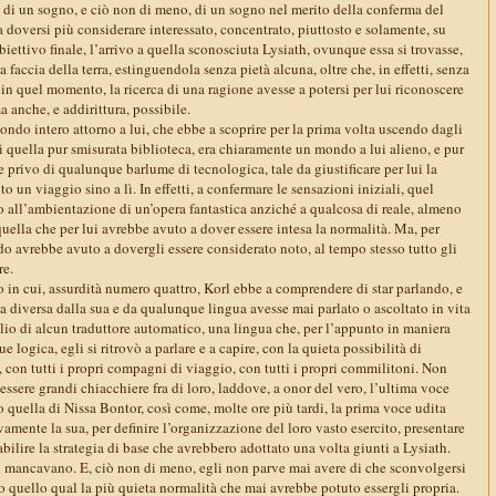
i di un sogno, e ciò non di meno, di un sogno nel merito della conferma del
doversi più considerare interessato, concentrato, piuttosto e solamente, su
biettivo finale, l’arrivo a quella sconosciuta Lysiath, ovunque essa si trovasse,
a faccia della terra, estinguendola senza pietà alcuna, oltre che, in effetti, senza
 in quel momento, la ricerca di una ragione avesse a potersi per lui riconoscere
a anche, e addirittura, possibile.
ondo intero attorno a lui, che ebbe a scoprire per la prima volta uscendo dagli
i quella pur smisurata biblioteca, era chiaramente un mondo a lui alieno, e pur
rivo di qualunque barlume di tecnologica, tale da giustificare per lui la
o un viaggio sino a lì. In effetti, a confermare le sensazioni iniziali, quel
ll’ambientazione di un’opera fantastica anziché a qualcosa di reale, almeno
 quella che per lui avrebbe avuto a dover essere intesa la normalità. Ma, per
o avrebbe avuto a dovergli essere considerato noto, al tempo stesso tutto gli
re.
 in cui, assurdità numero quattro, Korl ebbe a comprendere di star parlando, e
a diversa dalla sua e da qualunque lingua avesse mai parlato o ascoltato in vita
silio di alcun traduttore automatico, una lingua che, per l’appunto in maniera
e logica, egli si ritrovò a parlare e a capire, con la quieta possibilità di
ò, con tutti i propri compagni di viaggio, con tutti i propri commilitoni. Non
a essere grandi chiacchiere fra di loro, laddove, a onor del vero, l’ultima voce
o quella di Nissa Bontor, così come, molte ore più tardi, la prima voce udita
amente la sua, per definire l’organizzazione del loro vasto esercito, presentare
abilire la strategia di base che avrebbero adottato una volta giunti a Lysiath.
 mancavano. E, ciò non di meno, egli non parve mai avere di che sconvolgersi
o quello qual la più quieta normalità che mai avrebbe potuto essergli propria.