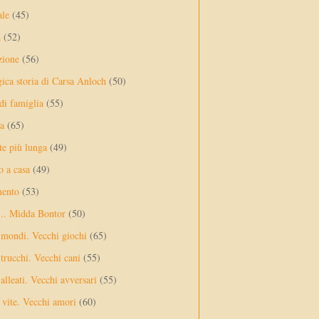
ale
(45)
a
(52)
zione
(56)
gica storia di Carsa Anloch
(50)
 di famiglia
(55)
a
(65)
te più lunga
(49)
o a casa
(49)
mento
(53)
... Midda Bontor
(50)
 mondi. Vecchi giochi
(65)
trucchi. Vecchi cani
(55)
alleati. Vecchi avversari
(55)
vite. Vecchi amori
(60)