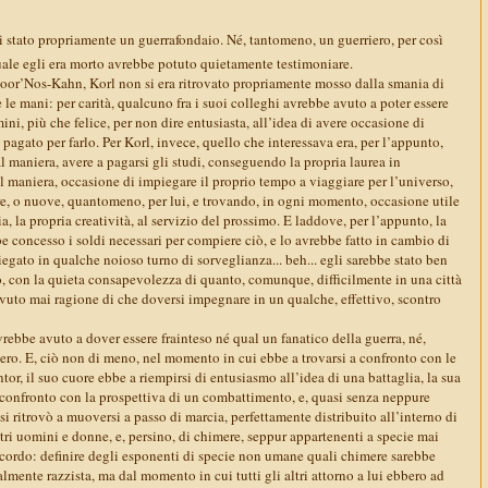
i stato propriamente un guerrafondaio. Né, tantomeno, un guerriero, per così
uale egli era morto avrebbe potuto quietamente testimoniare.
Loor’Nos-Kahn, Korl non si era ritrovato propriamente mosso dalla smania di
le mani: per carità, qualcuno fra i suoi colleghi avrebbe avuto a poter essere
mini, più che felice, per non dire entusiasta, all’idea di avere occasione di
 pagato per farlo. Per Korl, invece, quello che interessava era, per l’appunto,
al maniera, avere a pagarsi gli studi, conseguendo la propria laurea in
l maniera, occasione di impiegare il proprio tempo a viaggiare per l’universo,
e, o nuove, quantomeno, per lui, e trovando, in ogni momento, occasione utile
ia, la propria creatività, al servizio del prossimo. E laddove, per l’appunto, la
 concesso i soldi necessari per compiere ciò, e lo avrebbe fatto in cambio di
gato in qualche noioso turno di sorveglianza... beh... egli sarebbe stato ben
enso, con la quieta consapevolezza di quanto, comunque, difficilmente in una città
to mai ragione di che doversi impegnare in un qualche, effettivo, scontro
vrebbe avuto a dover essere frainteso né qual un fanatico della guerra, né,
ero. E, ciò non di meno, nel momento in cui ebbe a trovarsi a confronto con le
or, il suo cuore ebbe a riempirsi di entusiasmo all’idea di una battaglia, la sua
 confronto con la prospettiva di un combattimento, e, quasi senza neppure
si ritrovò a muoversi a passo di marcia, perfettamente distribuito all’interno di
tri uomini e donne, e, persino, di chimere, seppur appartenenti a specie mai
accordo: definire degli esponenti di specie non umane quali chimere sarebbe
almente razzista, ma dal momento in cui tutti gli altri attorno a lui ebbero ad