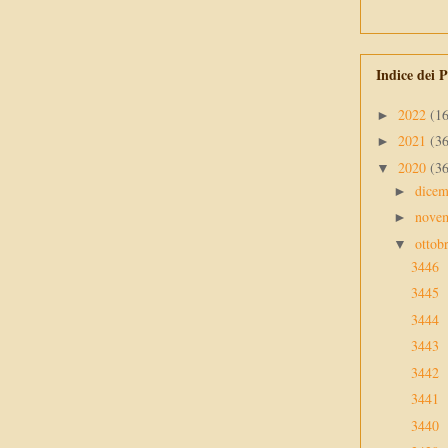
Indice dei P
2022
(1
►
2021
(3
►
2020
(3
▼
dice
►
nove
►
ottob
▼
3446
3445
3444
3443
3442
3441
3440