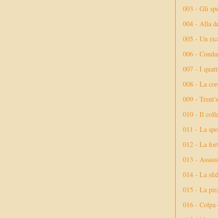
003 - Gli spe
004 - Alla d
005 - Un rica
006 - Conda
007 - I quatt
008 - La cor
009 - Trent'
010 - Il coll
011 - La spo
012 - La fort
013 - Assassi
014 - La sfid
015 - La pir
016 - Colpa 