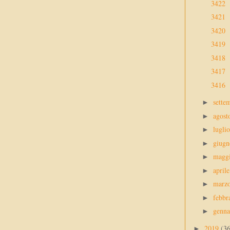
3422
3421
3420
3419
3418
3417
3416
sette
►
agos
►
lugli
►
giug
►
magg
►
april
►
marz
►
febbr
►
genn
►
2019
(3
►