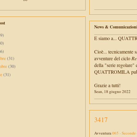
ost
News & Comunicazion
69)
E siamo a... QUAT
60)
66)
Cioè... tecnicamente s
avventure del ciclo
Re
mbre
(31)
della "serie regolare" 
mbre
(30)
QUATTROMILA pubbli
re
(31)
Grazie a tutti!
Sean, 18 giugno 2022
3417
Avventura
065 - Seconde 