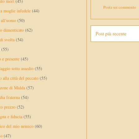
nto mori
(45)
Posta un commento
a moglie infedele
(44)
 all'uomo
(50)
no dimenticato
(62)
Post più recente
di svolta
(54)
(55)
o e presente
(45)
laggio sotto assedio
(55)
 alla città del peccato
(55)
nzone di Midda
(57)
dia fraterna
(54)
sto prezzo
(52)
na e fiducia
(55)
ico del mio nemico
(60)
lo
(47)