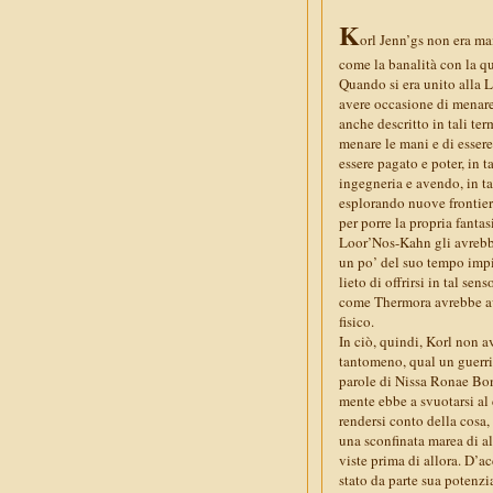
K
orl Jenn’gs non era ma
come la banalità con la q
Quando si era unito alla 
avere occasione di menare 
anche descritto in tali ter
menare le mani e di essere
essere pagato e poter, in t
ingegneria e avendo, in ta
esplorando nuove frontier
per porre la propria fantas
Loor’Nos-Kahn gli avrebbe
un po’ del suo tempo impie
lieto di offrirsi in tal s
come Thermora avrebbe avu
fisico.
In ciò, quindi, Korl non a
tantomeno, qual un guerri
parole di Nissa Ronae Bont
mente ebbe a svuotarsi al
rendersi conto della cosa, 
una sconfinata marea di al
viste prima di allora. D’
stato da parte sua potenzi