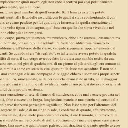
emplicemente quali mostri, egli non ebbe a sentirsi poi così politicamente
mplicemente, quali chimere.
 a marciare qual membro di quell’esercito, Korl Jenn’gs avrebbe potuto
ti punti alla lista delle assurdità con le quali si stava confrontando. E con
avia, avevano perduto per lui qualunque interesse, in quella sensazione di
una volta tipica di un sogno, qual forse era quello che stava vivendo e nel
 non ebbe più a interrogarsi.
suo corpo, prima praticamente mummificato, ebbe a riassumere, lentamente ma
o normale, consueto, vitale addirittura, vedendo addirittura risanato lo
 addome e, all’interno dello stesso, vedendo rigenerarsi, apparentemente dal
ncanti. Se quando si era “risvegliato”, se tal termine avesse potuto in qualche
ità di sorta, il suo corpo avrebbe fatto invidia a uno zombie uscito da una
sso costo, nel giro di qualche ora, di un giorno al più tardi, egli era tornato ad
tto, simile a come era stato in vita, quasi nulla fosse mai accaduto. E non solo
ti i suoi compagni e le sue compagne di viaggio ebbero a scordare i propri aspetti
 per tradursi, nuovamente, nelle persone che erano state in vita, nella maggior
nne giovani e aitanti, i quali, evidentemente al suo pari, si dovevano esser visti
oridi della propria esistenza.
na sensazione di sete, di fame, o di stanchezza, ebbe mai a essere provata nel
fetti, ebbe a essere una lunga, lunghissima marcia, e una marcia nel corso della
on parve riservarsi particolare significato. Non fosse stato per l’alternarsi del
l sorgere del sole, e di un singolo sole, a conferma di quanto, effettivamente,
tema natale, il suo moto parabolico nel cielo, il suo tramonto, e l’arrivo della
non si sarebbe mai reso conto di nulla, continuando a marciare quasi ogni passo
 primo. Una nuova, e quantomeno palese, dimostrazione di quanto quello avesse