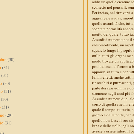
additare quelle creature s
scorretto nel pensarli, se
Per inciso, nel ritrovarsi
aggiungere nuovi, importan
quelle assurdità che, tutt
scontata normalità ancora 
merito del quale, tuttavia,
Assurdità numero uno: il 
inesorabilmente, un aspett
squarcio lungo il proprio
nulla, tutti gli organi ma
mbre
(30)
modo trovare un’applicabil
produzione dell’orrore a ba
to
(31)
apparire, in tutto e per tu
o
(31)
lui, in effetti: anche tut
rinsecchiti o putrescenti,
no
(30)
parte dei casi uomini e do
io
(31)
stroncare negli anni più fl
Assurdità numero due: alcu
e
(30)
corso di quella che, in ef
o
(31)
quale il tempo, tuttavia, n
aio
(29)
giorno e della notte, per i
quello non fosse il suo sis
aio
(31)
luna e delle stelle; egli 
avesse a essere inteso il
66)