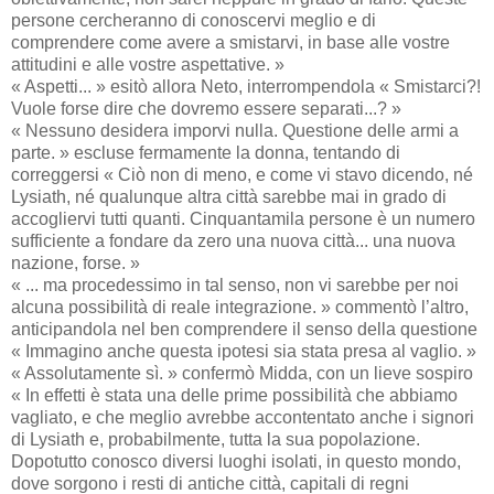
persone cercheranno di conoscervi meglio e di
comprendere come avere a smistarvi, in base alle vostre
attitudini e alle vostre aspettative. »
« Aspetti... » esitò allora Neto, interrompendola « Smistarci?!
Vuole forse dire che dovremo essere separati...? »
« Nessuno desidera imporvi nulla. Questione delle armi a
parte. » escluse fermamente la donna, tentando di
correggersi « Ciò non di meno, e come vi stavo dicendo, né
Lysiath, né qualunque altra città sarebbe mai in grado di
accogliervi tutti quanti. Cinquantamila persone è un numero
sufficiente a fondare da zero una nuova città... una nuova
nazione, forse. »
« ... ma procedessimo in tal senso, non vi sarebbe per noi
alcuna possibilità di reale integrazione. » commentò l’altro,
anticipandola nel ben comprendere il senso della questione
« Immagino anche questa ipotesi sia stata presa al vaglio. »
« Assolutamente sì. » confermò Midda, con un lieve sospiro
« In effetti è stata una delle prime possibilità che abbiamo
vagliato, e che meglio avrebbe accontentato anche i signori
di Lysiath e, probabilmente, tutta la sua popolazione.
Dopotutto conosco diversi luoghi isolati, in questo mondo,
dove sorgono i resti di antiche città, capitali di regni