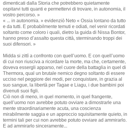
dimenticati dalla Storia che potrebbero quietamente
ospitarvi tutti quanti e permettervi di trovare, in autonomia, il
vostro percorso. »
« ... in autonomia. » evidenziò Neto « Ossia lontano da tutto
e da tutti. E probabilmente temuti e odiati, nel venir ricordati
soltanto come coloro i quali, dietro la guida di Nissa Bontor,
hanno preso d’assalto questa città, sterminando troppi dei
suoi difensori. »
Midda si zittì a confronto con quell’uomo. E con quell’uomo
di cui non riusciva a ricordare la morte, ma che, certamente,
doveva essergli apparso, nel cuore della battaglia in quel di
Thermora, qual un brutale nemico degno soltanto di essere
ucciso nel peggiore dei modi, per conquistare, in grazia al
suo sangue, la libertà per Tagae e Liagu, i due bambini poi
divenuti suoi figli.
Ciò non di meno, in quel momento, in quel frangente,
quell’uomo non avrebbe potuto ovviare a dimostrarle una
mente straordinariamente acuta, una coscienza
mirabilmente saggia e un approccio squisitamente quieto, in
termini tali per cui non avrebbe potuto ovviare ad ammirarlo.
E ad ammirarlo sinceramente...