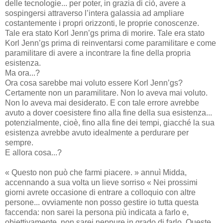
delle tecnologie... per poter, in grazia di ciò, avere a
sospingersi attraverso l’intera galassia ad ampliare
costantemente i propri orizzonti, le proprie conoscenze.
Tale era stato Korl Jenn’gs prima di morire. Tale era stato
Korl Jenn’gs prima di reinventarsi come paramilitare e come
paramilitare di avere a incontrare la fine della propria
esistenza.
Ma ora...?
Ora cosa sarebbe mai voluto essere Korl Jenn’gs?
Certamente non un paramilitare. Non lo aveva mai voluto.
Non lo aveva mai desiderato. E con tale errore avrebbe
avuto a dover coesistere fino alla fine della sua esistenza...
potenzialmente, cioè, fino alla fine dei tempi, giacché la sua
esistenza avrebbe avuto idealmente a perdurare per
sempre.
E allora cosa...?
« Questo non può che farmi piacere. » annuì Midda,
accennando a sua volta un lieve sorriso « Nei prossimi
giorni avrete occasione di entrare a colloquio con altre
persone... ovviamente non posso gestire io tutta questa
faccenda: non sarei la persona più indicata a farlo e,
obiettivamente, non sarei neppure in grado di farlo. Queste