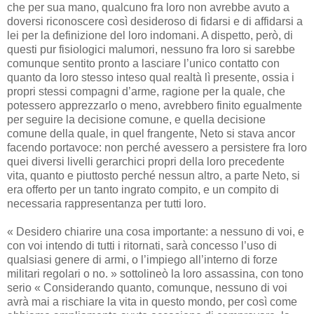
che per sua mano, qualcuno fra loro non avrebbe avuto a
doversi riconoscere così desideroso di fidarsi e di affidarsi a
lei per la definizione del loro indomani. A dispetto, però, di
questi pur fisiologici malumori, nessuno fra loro si sarebbe
comunque sentito pronto a lasciare l’unico contatto con
quanto da loro stesso inteso qual realtà lì presente, ossia i
propri stessi compagni d’arme, ragione per la quale, che
potessero apprezzarlo o meno, avrebbero finito egualmente
per seguire la decisione comune, e quella decisione
comune della quale, in quel frangente, Neto si stava ancor
facendo portavoce: non perché avessero a persistere fra loro
quei diversi livelli gerarchici propri della loro precedente
vita, quanto e piuttosto perché nessun altro, a parte Neto, si
era offerto per un tanto ingrato compito, e un compito di
necessaria rappresentanza per tutti loro.
« Desidero chiarire una cosa importante: a nessuno di voi, e
con voi intendo di tutti i ritornati, sarà concesso l’uso di
qualsiasi genere di armi, o l’impiego all’interno di forze
militari regolari o no. » sottolineò la loro assassina, con tono
serio « Considerando quanto, comunque, nessuno di voi
avrà mai a rischiare la vita in questo mondo, per così come