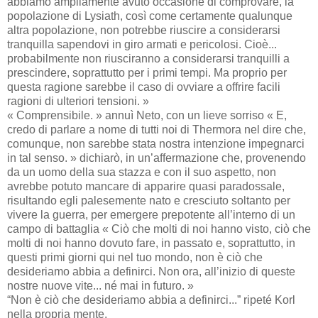
abbiamo ampliamente avuto occasione di comprovare, la
popolazione di Lysiath, così come certamente qualunque
altra popolazione, non potrebbe riuscire a considerarsi
tranquilla sapendovi in giro armati e pericolosi. Cioè...
probabilmente non riusciranno a considerarsi tranquilli a
prescindere, soprattutto per i primi tempi. Ma proprio per
questa ragione sarebbe il caso di ovviare a offrire facili
ragioni di ulteriori tensioni. »
« Comprensibile. » annuì Neto, con un lieve sorriso « E,
credo di parlare a nome di tutti noi di Thermora nel dire che,
comunque, non sarebbe stata nostra intenzione impegnarci
in tal senso. » dichiarò, in un’affermazione che, provenendo
da un uomo della sua stazza e con il suo aspetto, non
avrebbe potuto mancare di apparire quasi paradossale,
risultando egli palesemente nato e cresciuto soltanto per
vivere la guerra, per emergere prepotente all’interno di un
campo di battaglia « Ciò che molti di noi hanno visto, ciò che
molti di noi hanno dovuto fare, in passato e, soprattutto, in
questi primi giorni qui nel tuo mondo, non è ciò che
desideriamo abbia a definirci. Non ora, all’inizio di queste
nostre nuove vite... né mai in futuro. »
“Non è ciò che desideriamo abbia a definirci...” ripeté Korl
nella propria mente.