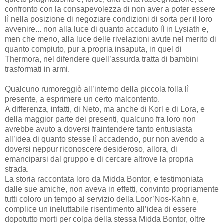
confronto con la consapevolezza di non aver a poter essere
lì nella posizione di negoziare condizioni di sorta per il loro
avvenire... non alla luce di quanto accaduto lì in Lysiath e,
men che meno, alla luce delle rivelazioni avute nel merito di
quanto compiuto, pur a propria insaputa, in quel di
Thermora, nel difendere quell’assurda tratta di bambini
trasformati in armi.
Qualcuno rumoreggiò all’interno della piccola folla lì
presente, a esprimere un certo malcontento.
A differenza, infatti, di Neto, ma anche di Korl e di Lora, e
della maggior parte dei presenti, qualcuno fra loro non
avrebbe avuto a doversi fraintendere tanto entusiasta
all’idea di quanto stesse lì accadendo, pur non avendo a
doversi neppur riconoscere desideroso, allora, di
emanciparsi dal gruppo e di cercare altrove la propria
strada.
La storia raccontata loro da Midda Bontor, e testimoniata
dalle sue amiche, non aveva in effetti, convinto propriamente
tutti coloro un tempo al servizio della Loor’Nos-Kahn e,
complice un ineluttabile risentimento all’idea di essere
dopotutto morti per colpa della stessa Midda Bontor, oltre