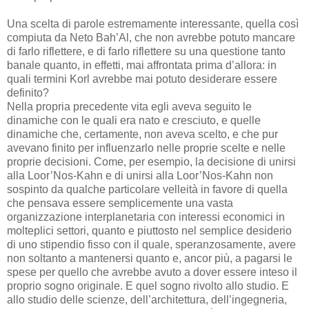
Una scelta di parole estremamente interessante, quella così
compiuta da Neto Bah’Al, che non avrebbe potuto mancare
di farlo riflettere, e di farlo riflettere su una questione tanto
banale quanto, in effetti, mai affrontata prima d’allora: in
quali termini Korl avrebbe mai potuto desiderare essere
definito?
Nella propria precedente vita egli aveva seguito le
dinamiche con le quali era nato e cresciuto, e quelle
dinamiche che, certamente, non aveva scelto, e che pur
avevano finito per influenzarlo nelle proprie scelte e nelle
proprie decisioni. Come, per esempio, la decisione di unirsi
alla Loor’Nos-Kahn e di unirsi alla Loor’Nos-Kahn non
sospinto da qualche particolare velleità in favore di quella
che pensava essere semplicemente una vasta
organizzazione interplanetaria con interessi economici in
molteplici settori, quanto e piuttosto nel semplice desiderio
di uno stipendio fisso con il quale, speranzosamente, avere
non soltanto a mantenersi quanto e, ancor più, a pagarsi le
spese per quello che avrebbe avuto a dover essere inteso il
proprio sogno originale. E quel sogno rivolto allo studio. E
allo studio delle scienze, dell’architettura, dell’ingegneria,