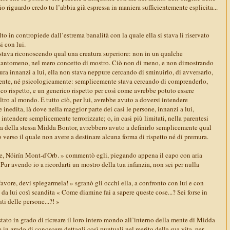
io riguardo credo tu l’abbia già espressa in maniera sufficientemente esplicita...
o in contropiede dall’estrema banalità con la quale ella si stava lì riservato
i con lui.
 stava riconoscendo qual una creatura superiore: non in un qualche
 tantomeno, nel mero concetto di mostro. Ciò non di meno, e non dimostrando
ra innanzi a lui, ella non stava neppure cercando di sminuirlo, di avversarlo,
amente, né psicologicamente: semplicemente stava cercando di comprenderlo,
co rispetto, e un generico rispetto per così come avrebbe potuto essere
tro al mondo. E tutto ciò, per lui, avrebbe avuto a doversi intendere
inedita, là dove nella maggior parte dei casi le persone, innanzi a lui,
intendere semplicemente terrorizzate; o, in casi più limitati, nella parentesi
ra della stessa Midda Bontor, avrebbero avuto a definirlo semplicemente qual
verso il quale non avere a destinare alcuna forma di rispetto né di premura.
are, Nóirín Mont-d'Orb. » commentò egli, piegando appena il capo con aria
 Pur avendo io a ricordarti un mostro della tua infanzia, non sei per nulla
 favore, devi spiegarmela! » sgranò gli occhi ella, a confronto con lui e con
da lui così scandita « Come diamine fai a sapere queste cose...? Sei forse in
ti delle persone...?! »
 stato in grado di ricreare il loro intero mondo all’interno della mente di Midda
e in grado di conoscere dettagli così puntuali nel merito della sua vita, per