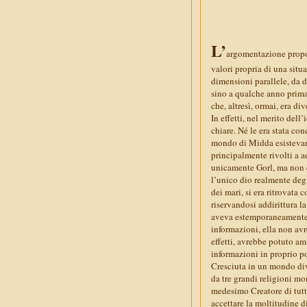
L’
argomentazione propos
valori propria di una situ
dimensioni parallele, da d
sino a qualche anno prim
che, altresì, ormai, era div
In effetti, nel merito dell
chiare. Né le era stata con
mondo di Midda esistevano
principalmente rivolti a a
unicamente Gorl, ma non e
l’unico dio realmente deg
dei mari, si era ritrovata 
riservandosi addirittura l
aveva estemporaneamente co
informazioni, ella non av
effetti, avrebbe potuto am
informazioni in proprio p
Cresciuta in un mondo div
da tre grandi religioni mo
medesimo Creatore di tutte
accettare la moltitudine di