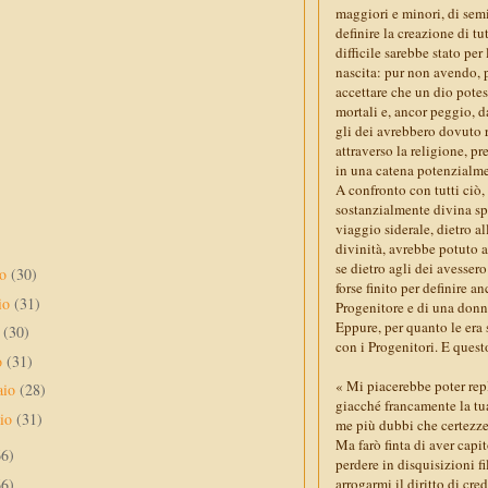
maggiori e minori, di sem
definire la creazione di tu
difficile sarebbe stato per
nascita: pur non avendo, p
accettare che un dio pote
mortali e, ancor peggio, d
gli dei avrebbero dovuto r
attraverso la religione, pr
in una catena potenzialme
A confronto con tutti ciò,
sostanzialmente divina sp
viaggio siderale, dietro al
divinità, avrebbe potuto a
se dietro agli dei avesser
no
(30)
forse finito per definire a
io
(31)
Progenitore e di una donn
Eppure, per quanto le era
e
(30)
con i Progenitori. E questo
o
(31)
« Mi piacerebbe poter rep
aio
(28)
giacché francamente la tu
aio
(31)
me più dubbi che certezze.
Ma farò finta di aver cap
66)
perdere in disquisizioni f
66)
arrogarmi il diritto di cre