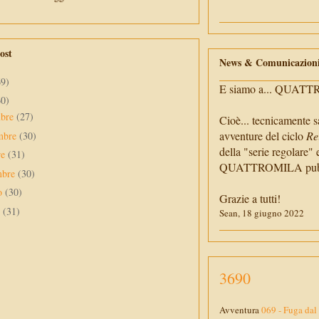
ost
News & Comunicazion
69)
E siamo a... QUAT
60)
mbre
(27)
Cioè... tecnicamente s
avventure del ciclo
Re
mbre
(30)
della "serie regolare" 
re
(31)
QUATTROMILA pubbli
mbre
(30)
to
(30)
Grazie a tutti!
o
(31)
Sean, 18 giugno 2022
3690
Avventura
069 - Fuga dal