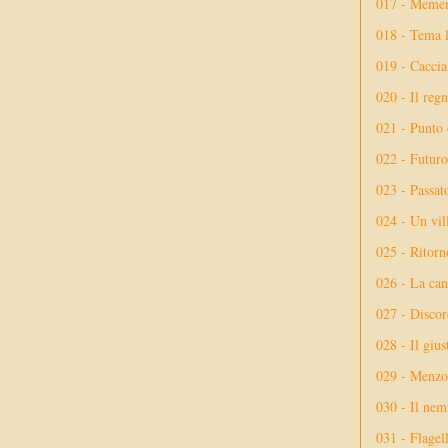
017 - Meme
018 - Tema l
019 - Caccia
020 - Il reg
021 - Punto 
022 - Futuro
023 - Passat
024 - Un vil
025 - Ritorno
026 - La ca
027 - Discor
028 - Il giu
029 - Menzog
030 - Il nem
031 - Flagel