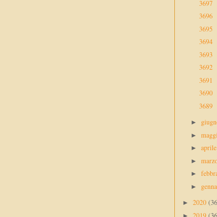
3697
3696
3695
3694
3693
3692
3691
3690
3689
giug
►
magg
►
april
►
marz
►
febbr
►
genn
►
2020
(3
►
2019
(3
►