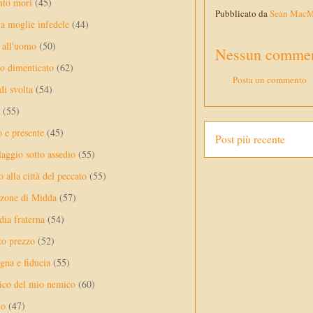
nto mori
(45)
Pubblicato da
Sean Mac
a moglie infedele
(44)
 all'uomo
(50)
Nessun commen
no dimenticato
(62)
Posta un commento
di svolta
(54)
(55)
o e presente
(45)
Post più recente
laggio sotto assedio
(55)
 alla città del peccato
(55)
nzone di Midda
(57)
dia fraterna
(54)
sto prezzo
(52)
na e fiducia
(55)
ico del mio nemico
(60)
lo
(47)