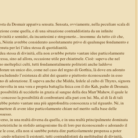
ta da Desmair appariva sensata. Sensata, ovviamente, nella peculiare scala di
azione come quella, e di una situazione contraddistinta da un infinite
ivinità e semidei, da incantesimi e stregonerie... insomma: da tutto ciò che,
a, Nóirín avrebbe considerato assolutamente privo di qualunque fondamento e
enuta per lei l’idea stessa di quotidianità.
’idea stessa di divinità, ella non avrebbe potuto vantare idee particolarmente
cessa, sino ad allora, occasione utile per chiarirsele. Cioè: sapeva che nel
 molteplici culti, tutti fondamentalmente politeisti anche laddove
dorare un unico dio, come nel caso del regno di Gorthia, là dove era adorato
scludendo l’esistenza di altri dei quanto e piuttosto riconoscendo in esso
no di adorazione. E sapeva anche che Midda, fedele al culto di Thyres, signora
coinvolta in una vera e propria battaglia fisica con il dio Kah, padre di Desmair,
a possibilità di ucciderlo in grazia al sangue della dea Marr’Mahew, il quale le
ncesso la possibilità di confrontarsi alla pari con lui. Ma, al di là di tali
rebbe potuto vantare una più approfondita conoscenza a tal riguardo. Né, in
mettere di avere idee particolarmente chiare nel merito sulla base delle
ossesso.
erso, in una realtà diversa da quella, e in una realtà principalmente dominata
noteistiche in stolido antagonismo fra di loro pur riconoscendo e adorando il
 le cose, ella non si sarebbe potuta dire particolarmente propensa a poter
 credo religiosi lì esistenti, tutti contraddistinti da moltitudini di divinità,