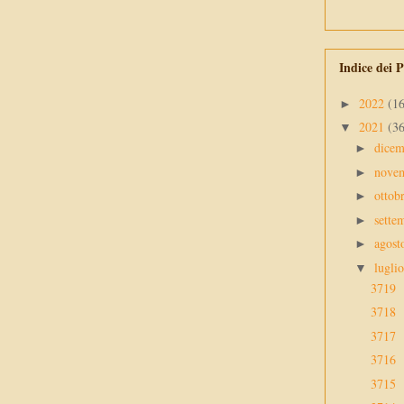
Indice dei P
2022
(1
►
2021
(3
▼
dice
►
nove
►
ottob
►
sette
►
agos
►
lugli
▼
3719
3718
3717
3716
3715