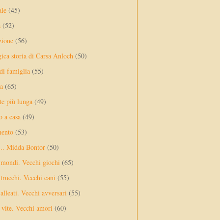
ale
(45)
a
(52)
zione
(56)
gica storia di Carsa Anloch
(50)
 di famiglia
(55)
a
(65)
te più lunga
(49)
o a casa
(49)
mento
(53)
... Midda Bontor
(50)
 mondi. Vecchi giochi
(65)
trucchi. Vecchi cani
(55)
alleati. Vecchi avversari
(55)
vite. Vecchi amori
(60)