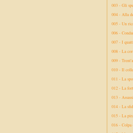
003 - Gli spe
004 - Alla d
005 - Un rica
006 - Conda
007 - I quatt
008 - La cor
009 - Trent'
010 - Il coll
011 - La spo
012 - La fort
013 - Assassi
014 - La sfid
015 - La pir
016 - Colpa 