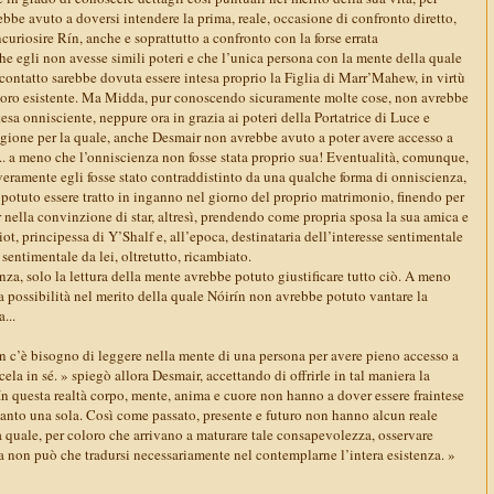
ebbe avuto a doversi intendere la prima, reale, occasione di confronto diretto,
uriosire Rín, anche e soprattutto a confronto con la forse errata
he egli non avesse simili poteri e che l’unica persona con la mente della quale
contatto sarebbe dovuta essere intesa proprio la Figlia di Marr’Mahew, in virtù
loro esistente. Ma Midda, pur conoscendo sicuramente molte cose, non avrebbe
tesa onnisciente, neppure ora in grazia ai poteri della Portatrice di Luce e
agione per la quale, anche Desmair non avrebbe avuto a poter avere accesso a
.. a meno che l’onniscienza non fosse stata proprio sua! Eventualità, comunque,
 veramente egli fosse stato contraddistinto da una qualche forma di onniscienza,
 potuto essere tratto in inganno nel giorno del proprio matrimonio, finendo per
nella convinzione di star, altresì, prendendo come propria sposa la sua amica e
ot, principessa di Y’Shalf e, all’epoca, destinataria dell’interesse sentimentale
 sentimentale da lei, oltretutto, ricambiato.
a, solo la lettura della mente avrebbe potuto giustificare tutto ciò. A meno
a possibilità nel merito della quale Nóirín non avrebbe potuto vantare la
...
 c’è bisogno di leggere nella mente di una persona per avere pieno accesso a
ela in sé. » spiegò allora Desmair, accettando di offrirle in tal maniera la
« In questa realtà corpo, mente, anima e cuore non hanno a dover essere fraintese
uanto una sola. Così come passato, presente e futuro non hanno alcun reale
a quale, per coloro che arrivano a maturare tale consapevolezza, osservare
 non può che tradursi necessariamente nel contemplarne l’intera esistenza. »