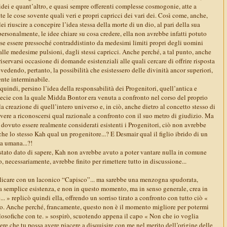
idei e quant’altro, e quasi sempre offerenti complesse cosmogonie, atte a
tte le cose sovente quali veri e propri capricci dei vari dei. Così come, anche,
 lei riuscire a concepire l’idea stessa della morte di un dio, al pari della sua
ersonalmente, le idee chiare su cosa credere, ella non avrebbe infatti potuto
sse essere pressoché contraddistinto da medesimi limiti propri degli uomini
alle medesime pulsioni, dagli stessi capricci. Anche perché, a tal punto, anche
iservarsi occasione di domande esistenziali alle quali cercare di offrire risposta
evedendo, pertanto, la possibilità che esistessero delle divinità ancor superiori,
nte interminabile.
 quindi, persino l’idea della responsabilità dei Progenitori, quell’antica e
ecie con la quale Midda Bontor era venuta a confronto nel corso del proprio
la creazione di quell’intero universo e, in ciò, anche dietro al concetto stesso di
vere a riconoscersi qual razionale a confronto con il suo metro di giudizio. Ma
o dovuto essere realmente considerati esistenti i Progenitori, ciò non avrebbe
nche lo stesso Kah qual un progenitore...? E Desmair qual il figlio ibrido di un
a umana...?!
 stato dato di sapere, Kah non avrebbe avuto a poter vantare nulla in comune
, necessariamente, avrebbe finito per rimettere tutto in discussione...
licare con un laconico “Capisco”... ma sarebbe una menzogna spudorata,
a semplice esistenza, e non in questo momento, ma in senso generale, crea in
.. » replicò quindi ella, offrendo un sorriso tirato a confronto con tutto ciò «
ito. Anche perché, francamente, questo non è il momento migliore per potermi
ilosofiche con te. » sospirò, scuotendo appena il capo « Non che io voglia
dere che tu possa avere piacere a disquisire con me nel merito dell’origine delle