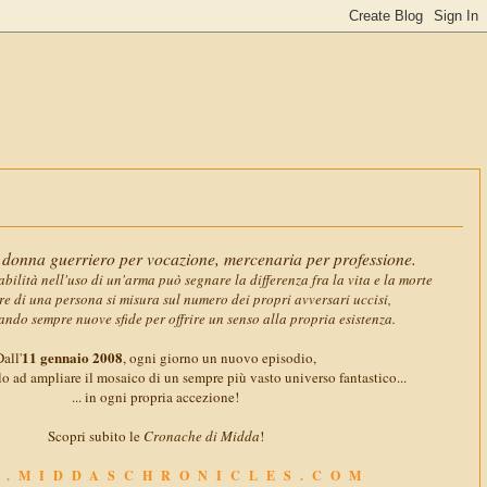
11 gennaio
donna guerriero per vocazione, mercenaria per professione.
abilità nell'uso di un'arma può segnare la differenza fra la vita e la morte
ore di una persona si misura sul numero dei propri avversari uccisi,
ando sempre nuove sfide per offrire un senso alla propria esistenza.
11 gennaio 2008
all'
, ogni giorno un nuovo episodio,
o ad ampliare il mosaico di un sempre più vasto universo fantastico...
... in ogni propria accezione!
Scopri subito le
Cronache di Midda
!
.MIDDASCHRONICLES.COM