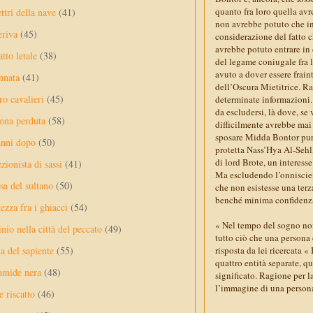
quanto fra loro quella avr
ttri della nave
(41)
non avrebbe potuto che inc
eriva
(45)
considerazione del fatto c
avrebbe potuto entrare in 
tto letale
(38)
del legame coniugale fra 
avuto a dover essere frain
nnata
(41)
dell’Oscura Mietitrice. R
ro cavalieri
(45)
determinate informazioni.
da escludersi, là dove, se
ona perduta
(58)
difficilmente avrebbe mai
sposare Midda Bontor pur 
anni dopo
(50)
protetta Nass’Hya Al-Sehli
di lord Brote, un interesse
ezionista di sassi
(41)
Ma escludendo l’onniscienz
sa del sultano
(50)
che non esistesse una terz
benché minima confidenza
ezza fra i ghiacci
(54)
« Nel tempo del sogno non
nio nella città del peccato
(49)
tutto ciò che una persona c
risposta da lei ricercata 
a del sapiente
(55)
quattro entità separate, q
amide nera
(48)
significato. Ragione per l
l’immagine di una persona
e riscatto
(46)