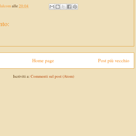
Malcom
alle
20:04
to:
Home page
Post più vecchio
Iscriviti a:
Commenti sul post (Atom)