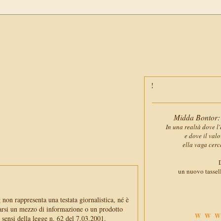
Midda Bontor: 
In una realtà dove l'
e dove il val
ella vaga cerc
D
un nuovo tassell
non rappresenta una testata giornalistica, né è
arsi un mezzo di informazione o un prodotto
WWW
i sensi della legge n. 62 del 7.03.2001.