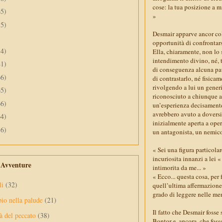
cose: la tua posizione a m
65)
»
55)
Desmair apparve ancor colt
opportunità di confrontars
34)
Ella, chiaramente, non lo
intendimento divino, né,
41)
di conseguenza alcuna pau
66)
di contrastarlo, né fisic
rivolgendo a lui un generi
65)
riconosciuto a chiunque al
66)
un’esperienza decisamente 
avrebbero avuto a doversi 
64)
inizialmente aperta a ope
56)
un antagonista, un nemico 
« Sei una figura particol
incuriosita innanzi a lei «
e Avventure
intimorita da me... »
« Ecco... questa cosa, per
li
(32)
quell’ultima affermazione 
grado di leggere nelle men
pio nella palude
(21)
Il fatto che Desmair fosse
à del peccato
(38)
Bontor e, ancora, che foss