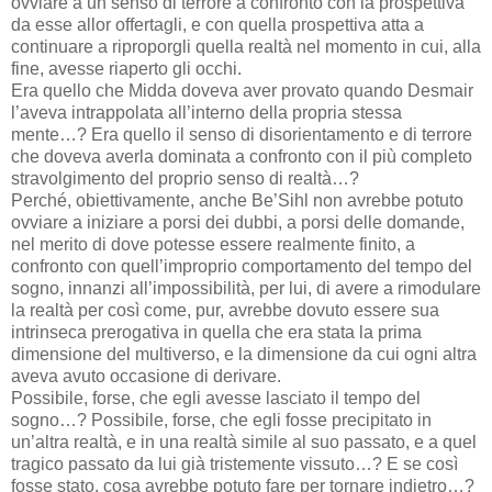
ovviare a un senso di terrore a confronto con la prospettiva
da esse allor offertagli, e con quella prospettiva atta a
continuare a riproporgli quella realtà nel momento in cui, alla
fine, avesse riaperto gli occhi.
Era quello che Midda doveva aver provato quando Desmair
l’aveva intrappolata all’interno della propria stessa
mente…? Era quello il senso di disorientamento e di terrore
che doveva averla dominata a confronto con il più completo
stravolgimento del proprio senso di realtà…?
Perché, obiettivamente, anche Be’Sihl non avrebbe potuto
ovviare a iniziare a porsi dei dubbi, a porsi delle domande,
nel merito di dove potesse essere realmente finito, a
confronto con quell’improprio comportamento del tempo del
sogno, innanzi all’impossibilità, per lui, di avere a rimodulare
la realtà per così come, pur, avrebbe dovuto essere sua
intrinseca prerogativa in quella che era stata la prima
dimensione del multiverso, e la dimensione da cui ogni altra
aveva avuto occasione di derivare.
Possibile, forse, che egli avesse lasciato il tempo del
sogno…? Possibile, forse, che egli fosse precipitato in
un’altra realtà, e in una realtà simile al suo passato, e a quel
tragico passato da lui già tristemente vissuto…? E se così
fosse stato, cosa avrebbe potuto fare per tornare indietro…?