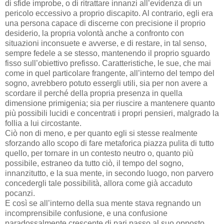
di sfide improbe, o di ritrattare innanzi all’evidenza di un
pericolo eccessivo a proprio discapito. Al contrario, egli era
una persona capace di discerne con precisione il proprio
desiderio, la propria volontà anche a confronto con
situazioni inconsuete e avverse, e di restare, in tal senso,
sempre fedele a se stesso, mantenendo il proprio sguardo
fisso sull’obiettivo prefisso. Caratteristiche, le sue, che mai
come in quel particolare frangente, all’interno del tempo del
sogno, avrebbero potuto essergli utili, sia per non avere a
scordare il perché della propria presenza in quella
dimensione primigenia; sia per riuscire a mantenere quanto
più possibili lucidi e concentrati i propri pensieri, malgrado la
follia a lui circostante.
Ciò non di meno, e per quanto egli si stesse realmente
sforzando allo scopo di fare metaforica piazza pulita di tutto
quello, per tornare in un contesto neutro o, quanto più
possibile, estraneo da tutto ciò, il tempo del sogno,
innanzitutto, e la sua mente, in secondo luogo, non parvero
concedergli tale possibilità, allora come già accaduto
pocanzi.
E così se all’interno della sua mente stava regnando un
incomprensibile confusione, e una confusione
paradossalmente crescente di pari passo al suo opposto