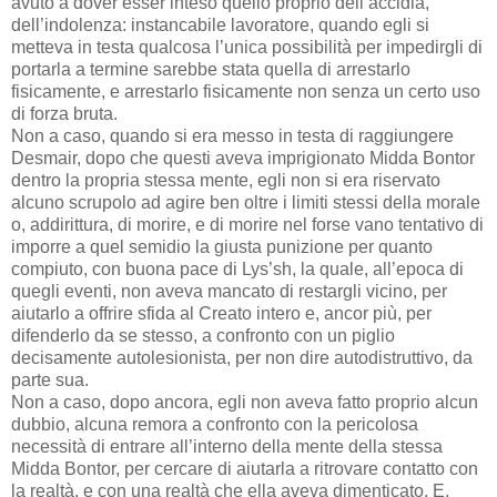
avuto a dover esser inteso quello proprio dell’accidia,
dell’indolenza: instancabile lavoratore, quando egli si
metteva in testa qualcosa l’unica possibilità per impedirgli di
portarla a termine sarebbe stata quella di arrestarlo
fisicamente, e arrestarlo fisicamente non senza un certo uso
di forza bruta.
Non a caso, quando si era messo in testa di raggiungere
Desmair, dopo che questi aveva imprigionato Midda Bontor
dentro la propria stessa mente, egli non si era riservato
alcuno scrupolo ad agire ben oltre i limiti stessi della morale
o, addirittura, di morire, e di morire nel forse vano tentativo di
imporre a quel semidio la giusta punizione per quanto
compiuto, con buona pace di Lys’sh, la quale, all’epoca di
quegli eventi, non aveva mancato di restargli vicino, per
aiutarlo a offrire sfida al Creato intero e, ancor più, per
difenderlo da se stesso, a confronto con un piglio
decisamente autolesionista, per non dire autodistruttivo, da
parte sua.
Non a caso, dopo ancora, egli non aveva fatto proprio alcun
dubbio, alcuna remora a confronto con la pericolosa
necessità di entrare all’interno della mente della stessa
Midda Bontor, per cercare di aiutarla a ritrovare contatto con
la realtà, e con una realtà che ella aveva dimenticato. E,