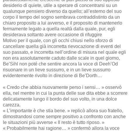
desiderio di quiete, utile a sperare di concentrarsi su un
qualunque pensiero diverso da quello; all’esterno del suo
corpo il tempo del sogno sembrava contraddistinto da un
chiaro proposito a lui avverso, e il proposito di mantenerlo
fermamente legato a quella realtà dalla quale, pur, egli
desiderava soltanto avere occasione di rifuggire
Motivo per il quale, con gli occhi chiusi nello sforzo di
cancellare quella già incorretta rievocazione di eventi del
suo passato, e incorretta nell’ordine di misura nel quale egli
non era assolutamente caduto dalle scale in quel giorno,
Be’Sihl non poté che sentire ancora la voce di Deeh’Od
risuonare in un lieve sussurro, e in un lieve sussurro
evidentemente rivolto in direzione di Be’Dorth…
« Credo che abbia nuovamente perso i sensi… » osservò
ella, nel mentre in cui la punta delle sue dita ebbe a scorrere
delicatamente lungo il bordo del suo volto, in una dolce
carezza.
« L’importante è che stia bene. » replicò allora suo fratello,
dimostrandosi come sempre positivo a confronto con anche
le situazioni più avverse « Il resto è tutto riposo. »
« Probabilmente hai ragione… » confermò allora la voce