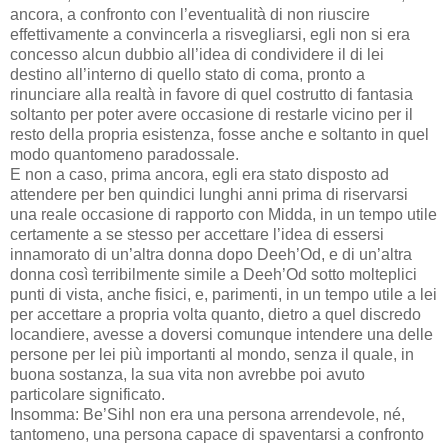
ancora, a confronto con l’eventualità di non riuscire
effettivamente a convincerla a risvegliarsi, egli non si era
concesso alcun dubbio all’idea di condividere il di lei
destino all’interno di quello stato di coma, pronto a
rinunciare alla realtà in favore di quel costrutto di fantasia
soltanto per poter avere occasione di restarle vicino per il
resto della propria esistenza, fosse anche e soltanto in quel
modo quantomeno paradossale.
E non a caso, prima ancora, egli era stato disposto ad
attendere per ben quindici lunghi anni prima di riservarsi
una reale occasione di rapporto con Midda, in un tempo utile
certamente a se stesso per accettare l’idea di essersi
innamorato di un’altra donna dopo Deeh’Od, e di un’altra
donna così terribilmente simile a Deeh’Od sotto molteplici
punti di vista, anche fisici, e, parimenti, in un tempo utile a lei
per accettare a propria volta quanto, dietro a quel discredo
locandiere, avesse a doversi comunque intendere una delle
persone per lei più importanti al mondo, senza il quale, in
buona sostanza, la sua vita non avrebbe poi avuto
particolare significato.
Insomma: Be’Sihl non era una persona arrendevole, né,
tantomeno, una persona capace di spaventarsi a confronto