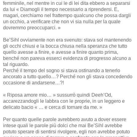
femminile, nel mentre in cui le di lei dita ebbero a separarsi
da lui « Diamogli il tempo necessario a riprendersi. E,
magari, cerchiamo nel frattempo qualcuno che possa dargli
un occhio, a verificare che non vi sia nulla per la quale
dovremmo preoccuparci. »
Be’Sihl ovviamente non era svenuto: stava sol mantenendo
gli occhi chiusi e la bocca chiusa nella speranza che tutto
quello avesse a finire, e avesse a finire quanto prima,
benché non pareva esserci evidenza di progresso alcuno a
tal riguardo.
Perché il tempo del sogno si stava ostinando a tenerlo
ancorato a tutto quello…? Perché non gli stava concedendo
occasione di andarsene…?!
« Riposa amore mio… » sussurrò quindi Deeh’Od,
accarezzandogli le labbra con le proprie, in un leggero e
delicato bacio « … e cerca di tornare da me. »
Per quanto quelle parole avrebbero avuto a dover essere
intese quali le parole più dolci che mai Be’Sihl avrebbe
potuto sperare di sentirsi rivolgere, egli non avrebbe potuto