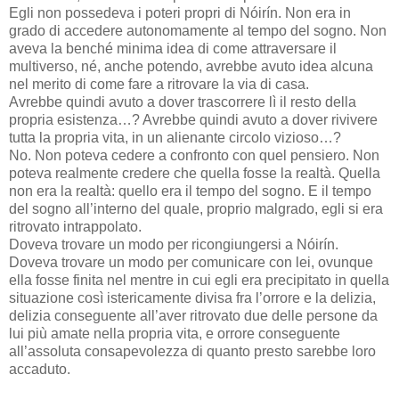
Egli non possedeva i poteri propri di Nóirín. Non era in
grado di accedere autonomamente al tempo del sogno. Non
aveva la benché minima idea di come attraversare il
multiverso, né, anche potendo, avrebbe avuto idea alcuna
nel merito di come fare a ritrovare la via di casa.
Avrebbe quindi avuto a dover trascorrere lì il resto della
propria esistenza…? Avrebbe quindi avuto a dover rivivere
tutta la propria vita, in un alienante circolo vizioso…?
No. Non poteva cedere a confronto con quel pensiero. Non
poteva realmente credere che quella fosse la realtà. Quella
non era la realtà: quello era il tempo del sogno. E il tempo
del sogno all’interno del quale, proprio malgrado, egli si era
ritrovato intrappolato.
Doveva trovare un modo per ricongiungersi a Nóirín.
Doveva trovare un modo per comunicare con lei, ovunque
ella fosse finita nel mentre in cui egli era precipitato in quella
situazione così istericamente divisa fra l’orrore e la delizia,
delizia conseguente all’aver ritrovato due delle persone da
lui più amate nella propria vita, e orrore conseguente
all’assoluta consapevolezza di quanto presto sarebbe loro
accaduto.