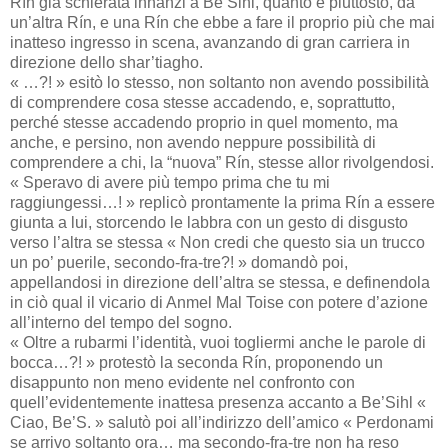
Rín già schierata innanzi a Be’Sihl, quanto e piuttosto, da
un’altra Rín, e una Rín che ebbe a fare il proprio più che mai
inatteso ingresso in scena, avanzando di gran carriera in
direzione dello shar’tiagho.
« …?! » esitò lo stesso, non soltanto non avendo possibilità
di comprendere cosa stesse accadendo, e, soprattutto,
perché stesse accadendo proprio in quel momento, ma
anche, e persino, non avendo neppure possibilità di
comprendere a chi, la “nuova” Rín, stesse allor rivolgendosi.
« Speravo di avere più tempo prima che tu mi
raggiungessi…! » replicò prontamente la prima Rín a essere
giunta a lui, storcendo le labbra con un gesto di disgusto
verso l’altra se stessa « Non credi che questo sia un trucco
un po’ puerile, secondo-fra-tre?! » domandò poi,
appellandosi in direzione dell’altra se stessa, e definendola
in ciò qual il vicario di Anmel Mal Toise con potere d’azione
all’interno del tempo del sogno.
« Oltre a rubarmi l’identità, vuoi togliermi anche le parole di
bocca…?! » protestò la seconda Rín, proponendo un
disappunto non meno evidente nel confronto con
quell’evidentemente inattesa presenza accanto a Be’Sihl «
Ciao, Be’S. » salutò poi all’indirizzo dell’amico « Perdonami
se arrivo soltanto ora… ma secondo-fra-tre non ha reso