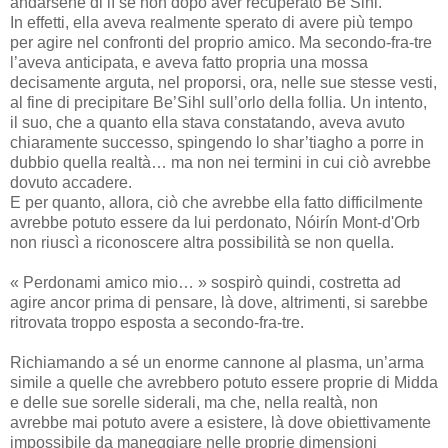
andarsene di lì se non dopo aver recuperato Be’Sihl.
In effetti, ella aveva realmente sperato di avere più tempo
per agire nel confronti del proprio amico. Ma secondo-fra-tre
l’aveva anticipata, e aveva fatto propria una mossa
decisamente arguta, nel proporsi, ora, nelle sue stesse vesti,
al fine di precipitare Be’Sihl sull’orlo della follia. Un intento,
il suo, che a quanto ella stava constatando, aveva avuto
chiaramente successo, spingendo lo shar’tiagho a porre in
dubbio quella realtà… ma non nei termini in cui ciò avrebbe
dovuto accadere.
E per quanto, allora, ciò che avrebbe ella fatto difficilmente
avrebbe potuto essere da lui perdonato, Nóirín Mont-d'Orb
non riuscì a riconoscere altra possibilità se non quella.
« Perdonami amico mio… » sospirò quindi, costretta ad
agire ancor prima di pensare, là dove, altrimenti, si sarebbe
ritrovata troppo esposta a secondo-fra-tre.
Richiamando a sé un enorme cannone al plasma, un’arma
simile a quelle che avrebbero potuto essere proprie di Midda
e delle sue sorelle siderali, ma che, nella realtà, non
avrebbe mai potuto avere a esistere, là dove obiettivamente
impossibile da maneggiare nelle proprie dimensioni