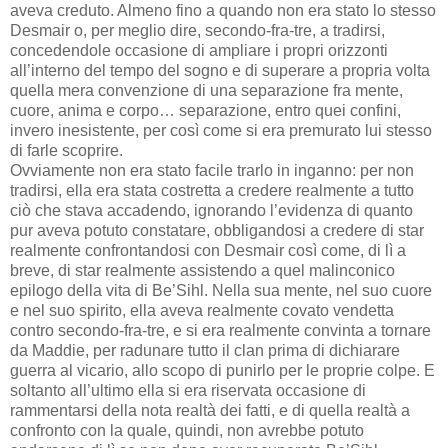
aveva creduto. Almeno fino a quando non era stato lo stesso
Desmair o, per meglio dire, secondo-fra-tre, a tradirsi,
concedendole occasione di ampliare i propri orizzonti
all’interno del tempo del sogno e di superare a propria volta
quella mera convenzione di una separazione fra mente,
cuore, anima e corpo… separazione, entro quei confini,
invero inesistente, per così come si era premurato lui stesso
di farle scoprire.
Ovviamente non era stato facile trarlo in inganno: per non
tradirsi, ella era stata costretta a credere realmente a tutto
ciò che stava accadendo, ignorando l’evidenza di quanto
pur aveva potuto constatare, obbligandosi a credere di star
realmente confrontandosi con Desmair così come, di lì a
breve, di star realmente assistendo a quel malinconico
epilogo della vita di Be’Sihl. Nella sua mente, nel suo cuore
e nel suo spirito, ella aveva realmente covato vendetta
contro secondo-fra-tre, e si era realmente convinta a tornare
da Maddie, per radunare tutto il clan prima di dichiarare
guerra al vicario, allo scopo di punirlo per le proprie colpe. E
soltanto all’ultimo ella si era riservata occasione di
rammentarsi della nota realtà dei fatti, e di quella realtà a
confronto con la quale, quindi, non avrebbe potuto