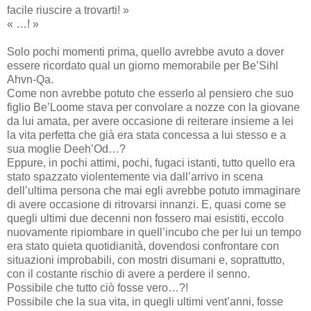
facile riuscire a trovarti! »
« …! »
Solo pochi momenti prima, quello avrebbe avuto a dover
essere ricordato qual un giorno memorabile per Be’Sihl
Ahvn-Qa.
Come non avrebbe potuto che esserlo al pensiero che suo
figlio Be’Loome stava per convolare a nozze con la giovane
da lui amata, per avere occasione di reiterare insieme a lei
la vita perfetta che già era stata concessa a lui stesso e a
sua moglie Deeh’Od…?
Eppure, in pochi attimi, pochi, fugaci istanti, tutto quello era
stato spazzato violentemente via dall’arrivo in scena
dell’ultima persona che mai egli avrebbe potuto immaginare
di avere occasione di ritrovarsi innanzi. E, quasi come se
quegli ultimi due decenni non fossero mai esistiti, eccolo
nuovamente ripiombare in quell’incubo che per lui un tempo
era stato quieta quotidianità, dovendosi confrontare con
situazioni improbabili, con mostri disumani e, soprattutto,
con il costante rischio di avere a perdere il senno.
Possibile che tutto ciò fosse vero…?!
Possibile che la sua vita, in quegli ultimi vent’anni, fosse