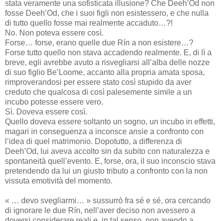
stata veramente una sofisticata illusione? Che Deeh’Od non
fosse Deeh’Od, che i suoi figli non esistessero, e che nulla
di tutto quello fosse mai realmente accaduto…?!
No. Non poteva essere così.
Forse… forse, erano quelle due Rín a non esistere…?
Forse tutto quello non stava accadendo realmente. E, di lì a
breve, egli avrebbe avuto a risvegliarsi all’alba delle nozze
di suo figlio Be’Loome, accanto alla propria amata sposa,
rimproverandosi per essere stato così stupido da aver
creduto che qualcosa di così palesemente simile a un
incubo potesse essere vero.
Sì. Doveva essere così.
Quello doveva essere soltanto un sogno, un incubo in effetti,
magari in conseguenza a inconsce ansie a confronto con
l’idea di quel matrimonio. Dopotutto, a differenza di
Deeh’Od, lui aveva accolto sin da subito con naturalezza e
spontaneità quell’evento. E, forse, ora, il suo inconscio stava
pretendendo da lui un giusto tributo a confronto con la non
vissuta emotività del momento.
« … devo svegliarmi… » sussurrò fra sé e sé, ora cercando
di ignorare le due Rín, nell’aver deciso non avessero a
doversi considerare reali e, in tal senso, non avendo a