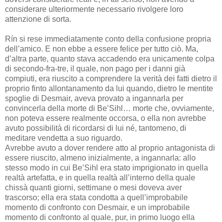
considerare ulteriormente necessario rivolgere loro
attenzione di sorta.
Rín si rese immediatamente conto della confusione propria
dell’amico. E non ebbe a essere felice per tutto ciò. Ma,
d’altra parte, quanto stava accadendo era unicamente colpa
di secondo-fra-tre, il quale, non pago per i danni già
compiuti, era riuscito a comprendere la verità dei fatti dietro il
proprio finto allontanamento da lui quando, dietro le mentite
spoglie di Desmair, aveva provato a ingannarla per
convincerla della morte di Be’Sihl… morte che, ovviamente,
non poteva essere realmente occorsa, o ella non avrebbe
avuto possibilità di ricordarsi di lui né, tantomeno, di
meditare vendetta a suo riguardo.
Avrebbe avuto a dover rendere atto al proprio antagonista di
essere riuscito, almeno inizialmente, a ingannarla: allo
stesso modo in cui Be’Sihl era stato imprigionato in quella
realtà artefatta, e in quella realtà all’interno della quale
chissà quanti giorni, settimane o mesi doveva aver
trascorso; ella era stata condotta a quell’improbabile
momento di confronto con Desmair, e un improbabile
momento di confronto al quale, pur, in primo luogo ella