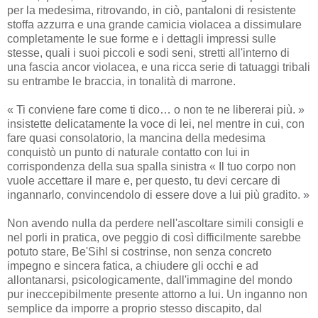
per la medesima, ritrovando, in ciò, pantaloni di resistente
stoffa azzurra e una grande camicia violacea a dissimulare
completamente le sue forme e i dettagli impressi sulle
stesse, quali i suoi piccoli e sodi seni, stretti all'interno di
una fascia ancor violacea, e una ricca serie di tatuaggi tribali
su entrambe le braccia, in tonalità di marrone.
« Ti conviene fare come ti dico… o non te ne libererai più. »
insistette delicatamente la voce di lei, nel mentre in cui, con
fare quasi consolatorio, la mancina della medesima
conquistò un punto di naturale contatto con lui in
corrispondenza della sua spalla sinistra « Il tuo corpo non
vuole accettare il mare e, per questo, tu devi cercare di
ingannarlo, convincendolo di essere dove a lui più gradito. »
Non avendo nulla da perdere nell'ascoltare simili consigli e
nel porli in pratica, ove peggio di così difficilmente sarebbe
potuto stare, Be'Sihl si costrinse, non senza concreto
impegno e sincera fatica, a chiudere gli occhi e ad
allontanarsi, psicologicamente, dall'immagine del mondo
pur ineccepibilmente presente attorno a lui. Un inganno non
semplice da imporre a proprio stesso discapito, dal