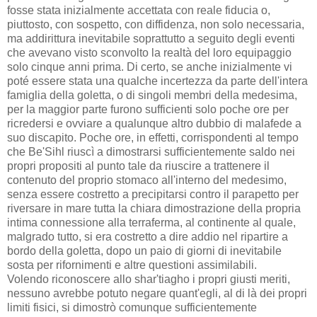
fosse stata inizialmente accettata con reale fiducia o,
piuttosto, con sospetto, con diffidenza, non solo necessaria,
ma addirittura inevitabile soprattutto a seguito degli eventi
che avevano visto sconvolto la realtà del loro equipaggio
solo cinque anni prima. Di certo, se anche inizialmente vi
poté essere stata una qualche incertezza da parte dell'intera
famiglia della goletta, o di singoli membri della medesima,
per la maggior parte furono sufficienti solo poche ore per
ricredersi e ovviare a qualunque altro dubbio di malafede a
suo discapito. Poche ore, in effetti, corrispondenti al tempo
che Be'Sihl riuscì a dimostrarsi sufficientemente saldo nei
propri propositi al punto tale da riuscire a trattenere il
contenuto del proprio stomaco all'interno del medesimo,
senza essere costretto a precipitarsi contro il parapetto per
riversare in mare tutta la chiara dimostrazione della propria
intima connessione alla terraferma, al continente al quale,
malgrado tutto, si era costretto a dire addio nel ripartire a
bordo della goletta, dopo un paio di giorni di inevitabile
sosta per rifornimenti e altre questioni assimilabili.
Volendo riconoscere allo shar'tiagho i propri giusti meriti,
nessuno avrebbe potuto negare quant'egli, al di là dei propri
limiti fisici, si dimostrò comunque sufficientemente