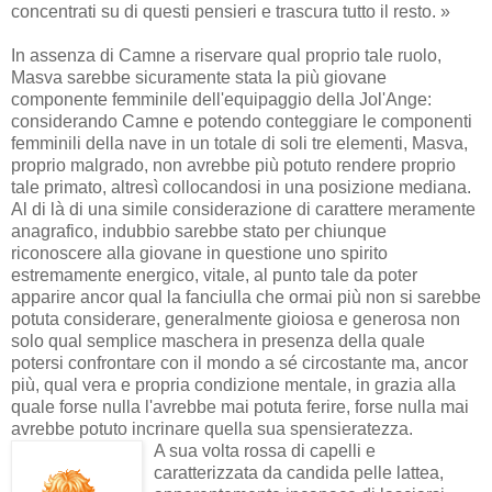
concentrati su di questi pensieri e trascura tutto il resto. »
In assenza di Camne a riservare qual proprio tale ruolo,
Masva sarebbe sicuramente stata la più giovane
componente femminile dell'equipaggio della Jol'Ange:
considerando Camne e potendo conteggiare le componenti
femminili della nave in un totale di soli tre elementi, Masva,
proprio malgrado, non avrebbe più potuto rendere proprio
tale primato, altresì collocandosi in una posizione mediana.
Al di là di una simile considerazione di carattere meramente
anagrafico, indubbio sarebbe stato per chiunque
riconoscere alla giovane in questione uno spirito
estremamente energico, vitale, al punto tale da poter
apparire ancor qual la fanciulla che ormai più non si sarebbe
potuta considerare, generalmente gioiosa e generosa non
solo qual semplice maschera in presenza della quale
potersi confrontare con il mondo a sé circostante ma, ancor
più, qual vera e propria condizione mentale, in grazia alla
quale forse nulla l'avrebbe mai potuta ferire, forse nulla mai
avrebbe potuto incrinare quella sua spensieratezza.
A sua volta rossa di capelli e
caratterizzata da candida pelle lattea,