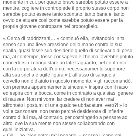
momento in cui, per quanto bravo sarebbe potuto essere a
mentire, cogliere in contropiede il proprio stesso corpo non
sarebbe potuto essere tanto scontato, tanto banale, tanto
ovvio da attuare così come sarebbe potuto essere per la
propria giovane controparte nel proporglielo.
« Cerca di raddrizzarti… » continuò ella, invitandolo in tal
senso con una lieve pressione della mano contro la sua
spalla, quasi fosse suo desiderio quello di sollevarlo di peso
ma, al contempo, fosse consapevole che mai avrebbe potuto
concedersi di conquistare un tale traguardo, nel confronto
con la corporatura dell'uomo, necessariamente superiore
alla sua snella e agile figura « L'afflusso di sangue al
cervello non è d'aiuto in questo momento. » gli raccomandò,
con premura apparentemente sincera « Inspira con il naso
ed espira con la bocca, come in contrasto a qualsiasi genere
di nausea. Non mi vorrai far credere di non aver mai
affrontato i postumi di una qualche ubriacatura, vero?! » lo
volle canzonare, non tanto perché desiderosa di infierire
contro di lui ma, al contrario, per costringerlo a pensare ad
altro, ove la sua mente non stesse collaborando con
quell'iniziativa.
« Oh… no. Non potrei mai negarlo. » scosse il capo egli,