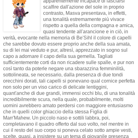
apparentemente incapace di lasciarsi
scalfire dall'azione del sole in proprio
contrasto, Masva presentava, in effetti,
una tonalità estremamente più vivace
rispetto a quella della compagna e amica,
quasi tendente all'arancione e in ciò, in
verità, evocante nella memoria di Be'Sihl il colore di capelli
che sarebbe dovuto essere proprio anche della sua amata,
su di lei mai veduto e pur, altresì, apprezzato in sogno sul
capo a adornare il capo della sua gemella. Tagliati
sufficientemente corti da non ricadere sulle spalle, e pur non
così tanto da poterle negare una sbarazzina femminilità,
sottolineata, se necessario, dalla presenza di due tondi
orecchini dorati, tali capelli si ponevano qual cornice perfetta
non solo per un viso carico di delicate lentiggini,
quant'anche di due grandi, immensi occhi blu, di una tonalità
incredibilmente scura, nella quale, probabilmente, molti
uomini avrebbero amato perdersi con maggiore entusiasmo
che in quelli color ghiaccio della stessa Figlia di
Marr'Mahew. Un piccolo naso e sottili labbra, poi,
completavano il quadro offerto dal suo volto, nel mentre in
cui il resto del suo corpo si poneva celato sotto ampie vesti,
scelte, quasi, a insistere su un tema di giovanile presenza