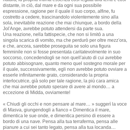
distante, in ciò, dal mare e da ogni sua possibile
espressione, ragione per il quale il suo corpo, alfine, fu
costretto a cedere, trascinandolo violentemente sino alla
sola, inevitabile reazione che mai chiunque, a bordo della
Jol'Ange, avrebbe potuto attendersi da parte sua.
Una reazione, nella fattispecie, che non si limitò a una
singola scarica di vomito, ma che perdurò per oltre mezz'ora,
e che, ancora, sarebbe proseguita se solo una figura
femminile non si fosse presentata caritatevolmente in suo
soccorso, concedendogli se non quell'aiuto di cui avrebbe
potuto abbisognare, quanto meno quel sostegno morale per
il quale, successivamente, egli non avrebbe potuto ovviare a
esserle infinitamente grato, considerando la propria
interlocutrice, già solo per tale ragione, la più cara amica
che mai avrebbe potuto sperare di avere al mondo… a
eccezione di Midda, ovviamente!
« Chiudi gli occhi e non pensare al mare… » suggerì la voce
di Masva, giungendogli a fianco « Dimentica il mare,
dimentica le sue onde, e dimentica persino di essere a
bordo di una nave. Pensa alla tua terraferma, pensa alle
pianure a cui sei tanto legato, pensa alla tua locanda…