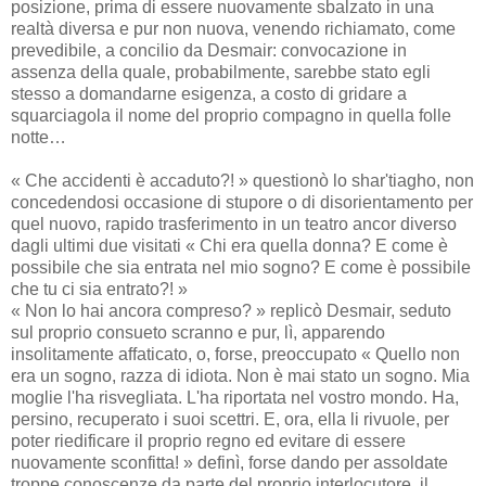
posizione, prima di essere nuovamente sbalzato in una
realtà diversa e pur non nuova, venendo richiamato, come
prevedibile, a concilio da Desmair: convocazione in
assenza della quale, probabilmente, sarebbe stato egli
stesso a domandarne esigenza, a costo di gridare a
squarciagola il nome del proprio compagno in quella folle
notte…
« Che accidenti è accaduto?! » questionò lo shar'tiagho, non
concedendosi occasione di stupore o di disorientamento per
quel nuovo, rapido trasferimento in un teatro ancor diverso
dagli ultimi due visitati « Chi era quella donna? E come è
possibile che sia entrata nel mio sogno? E come è possibile
che tu ci sia entrato?! »
« Non lo hai ancora compreso? » replicò Desmair, seduto
sul proprio consueto scranno e pur, lì, apparendo
insolitamente affaticato, o, forse, preoccupato « Quello non
era un sogno, razza di idiota. Non è mai stato un sogno. Mia
moglie l'ha risvegliata. L'ha riportata nel vostro mondo. Ha,
persino, recuperato i suoi scettri. E, ora, ella li rivuole, per
poter riedificare il proprio regno ed evitare di essere
nuovamente sconfitta! » definì, forse dando per assoldate
troppe conoscenze da parte del proprio interlocutore, il