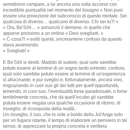
semidivino compare, a lui ancora una volta accorso con
incredibile puntualità nel momento del bisogno « Non puoi
essere una proiezione del subconscio di questo mortale. Sei
qualcosa di diverso… qualcuno di diverso. Chi sei tu?! »
« Ora, Be'Sihl… » annunciò il demone, in quello che
apparve prossimo a un ordine « Devi svegliarti. »
« C-cosa?! » esitò questi, sinceramene confuso da quanto
stava avvenendo.
« Svegliati! »
E Be'Sihl si destò. Madido di sudore, qual solo sarebbe
potuto essere al termine di un sogno tanto orrendo, confuso,
qual solo sarebbe potuto essere al termine di un'esperienza
sì allucinante, e pur sveglio e, fortunatamente, ancora vivo,
ringraziando in cuor suo gli dei tutti per quell'opportunità,
temendo, in cuor suo, l'eventualità forse paradossale, o forse
terribilmente concreta, che da quell'incubo gli sarebbe
potuta essere negata una qualche occasione di ritorno, di
risveglio, di riconquista della realtà.
Un risveglio, il suo, che lo vide a bordo della Jol'Ange solo
per un fugace istante, il tempo di elaborare un pensiero in tal
senso, di apprezzare la propria concreta e veritiera