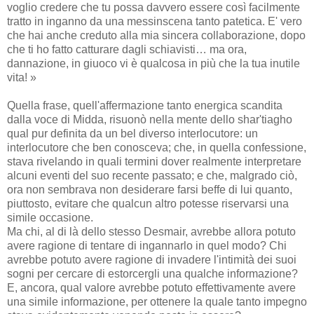
voglio credere che tu possa davvero essere così facilmente
tratto in inganno da una messinscena tanto patetica. E' vero
che hai anche creduto alla mia sincera collaborazione, dopo
che ti ho fatto catturare dagli schiavisti… ma ora,
dannazione, in giuoco vi è qualcosa in più che la tua inutile
vita! »
Quella frase, quell'affermazione tanto energica scandita
dalla voce di Midda, risuonò nella mente dello shar'tiagho
qual pur definita da un bel diverso interlocutore: un
interlocutore che ben conosceva; che, in quella confessione,
stava rivelando in quali termini dover realmente interpretare
alcuni eventi del suo recente passato; e che, malgrado ciò,
ora non sembrava non desiderare farsi beffe di lui quanto,
piuttosto, evitare che qualcun altro potesse riservarsi una
simile occasione.
Ma chi, al di là dello stesso Desmair, avrebbe allora potuto
avere ragione di tentare di ingannarlo in quel modo? Chi
avrebbe potuto avere ragione di invadere l'intimità dei suoi
sogni per cercare di estorcergli una qualche informazione?
E, ancora, qual valore avrebbe potuto effettivamente avere
una simile informazione, per ottenere la quale tanto impegno