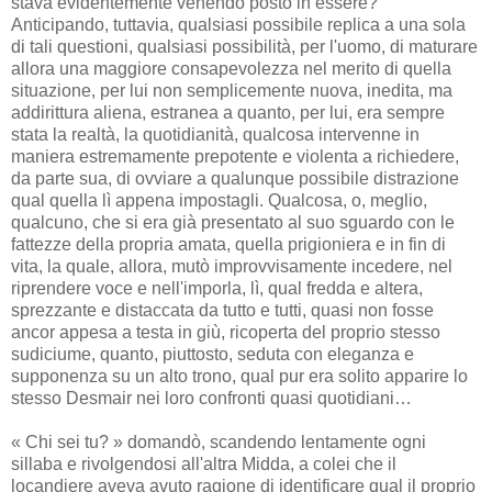
stava evidentemente venendo posto in essere?
Anticipando, tuttavia, qualsiasi possibile replica a una sola
di tali questioni, qualsiasi possibilità, per l'uomo, di maturare
allora una maggiore consapevolezza nel merito di quella
situazione, per lui non semplicemente nuova, inedita, ma
addirittura aliena, estranea a quanto, per lui, era sempre
stata la realtà, la quotidianità, qualcosa intervenne in
maniera estremamente prepotente e violenta a richiedere,
da parte sua, di ovviare a qualunque possibile distrazione
qual quella lì appena impostagli. Qualcosa, o, meglio,
qualcuno, che si era già presentato al suo sguardo con le
fattezze della propria amata, quella prigioniera e in fin di
vita, la quale, allora, mutò improvvisamente incedere, nel
riprendere voce e nell'imporla, lì, qual fredda e altera,
sprezzante e distaccata da tutto e tutti, quasi non fosse
ancor appesa a testa in giù, ricoperta del proprio stesso
sudiciume, quanto, piuttosto, seduta con eleganza e
supponenza su un alto trono, qual pur era solito apparire lo
stesso Desmair nei loro confronti quasi quotidiani…
« Chi sei tu? » domandò, scandendo lentamente ogni
sillaba e rivolgendosi all'altra Midda, a colei che il
locandiere aveva avuto ragione di identificare qual il proprio