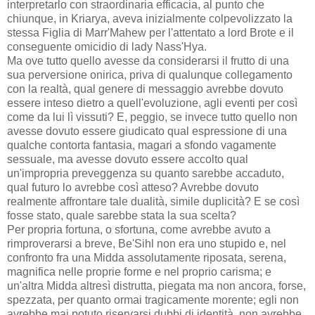
interpretarlo con straordinaria efficacia, al punto che
chiunque, in Kriarya, aveva inizialmente colpevolizzato la
stessa Figlia di Marr'Mahew per l'attentato a lord Brote e il
conseguente omicidio di lady Nass'Hya.
Ma ove tutto quello avesse da considerarsi il frutto di una
sua perversione onirica, priva di qualunque collegamento
con la realtà, qual genere di messaggio avrebbe dovuto
essere inteso dietro a quell'evoluzione, agli eventi per così
come da lui lì vissuti? E, peggio, se invece tutto quello non
avesse dovuto essere giudicato qual espressione di una
qualche contorta fantasia, magari a sfondo vagamente
sessuale, ma avesse dovuto essere accolto qual
un'impropria preveggenza su quanto sarebbe accaduto,
qual futuro lo avrebbe così atteso? Avrebbe dovuto
realmente affrontare tale dualità, simile duplicità? E se così
fosse stato, quale sarebbe stata la sua scelta?
Per propria fortuna, o sfortuna, come avrebbe avuto a
rimproverarsi a breve, Be'Sihl non era uno stupido e, nel
confronto fra una Midda assolutamente riposata, serena,
magnifica nelle proprie forme e nel proprio carisma; e
un'altra Midda altresì distrutta, piegata ma non ancora, forse,
spezzata, per quanto ormai tragicamente morente; egli non
avrebbe mai potuto riservarsi dubbi di identità, non avrebbe