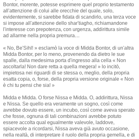
Bontor, morente, potesse esprimere quel proprio testamento
all'attenzione di colui alle orecchie del quale, solo,
evidentemente, si sarebbe fidata di scandirlo, una terza voce
si impose all'attenzione dello shar'tiagho, richiamandone
l'interesse con prepotenza, con urgenza, addirittura simile
ad allarme nella propria premura…
« No, Be'Sihl! » esclamò la voce di Midda Bontor, di un'altra
Midda Bontor, per lo meno, provenendo da dietro le sue
spalle, dalla medesima porta d'ingresso alla cella « Non
ascoltarla! Non dare retta a quella megera! » lo incitò,
impietosa nei riguardi di se stessa o, meglio, della propria
esatta copia, o, forse, della propria versione originale « Non
è chi tu pensi che sia! »
Midda e Midda. O forse Nissa e Midda. O, addirittura, Nissa
e Nissa. Se quello era veramente un sogno, così come
avrebbe dovuto essere, un incubo, così come aveva sperato
che fosse, ognuna di tali combinazioni avrebbe potuto
essere accolta qual egualmente valevole, laddove,
spiacevole a ricordarsi, Nissa aveva già avuto occasione,
nella realtà, di interpretare il ruolo della propria gemella, e di