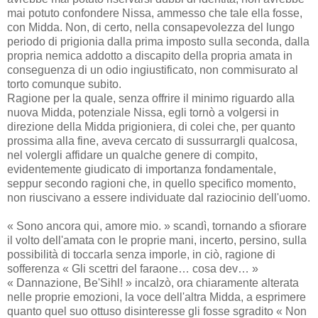
mai potuto confondere Nissa, ammesso che tale ella fosse,
con Midda. Non, di certo, nella consapevolezza del lungo
periodo di prigionia dalla prima imposto sulla seconda, dalla
propria nemica addotto a discapito della propria amata in
conseguenza di un odio ingiustificato, non commisurato al
torto comunque subito.
Ragione per la quale, senza offrire il minimo riguardo alla
nuova Midda, potenziale Nissa, egli tornò a volgersi in
direzione della Midda prigioniera, di colei che, per quanto
prossima alla fine, aveva cercato di sussurrargli qualcosa,
nel volergli affidare un qualche genere di compito,
evidentemente giudicato di importanza fondamentale,
seppur secondo ragioni che, in quello specifico momento,
non riuscivano a essere individuate dal raziocinio dell'uomo.
« Sono ancora qui, amore mio. » scandì, tornando a sfiorare
il volto dell'amata con le proprie mani, incerto, persino, sulla
possibilità di toccarla senza imporle, in ciò, ragione di
sofferenza « Gli scettri del faraone… cosa dev… »
« Dannazione, Be'Sihl! » incalzò, ora chiaramente alterata
nelle proprie emozioni, la voce dell'altra Midda, a esprimere
quanto quel suo ottuso disinteresse gli fosse sgradito « Non