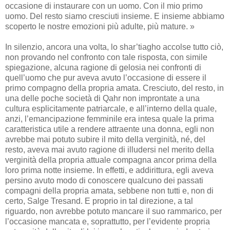
occasione di instaurare con un uomo. Con il mio primo
uomo. Del resto siamo cresciuti insieme. E insieme abbiamo
scoperto le nostre emozioni più adulte, più mature. »
In silenzio, ancora una volta, lo shar’tiagho accolse tutto ciò,
non provando nel confronto con tale risposta, con simile
spiegazione, alcuna ragione di gelosia nei confronti di
quell’uomo che pur aveva avuto l’occasione di essere il
primo compagno della propria amata. Cresciuto, del resto, in
una delle poche società di Qahr non improntate a una
cultura esplicitamente patriarcale, e all’interno della quale,
anzi, l’emancipazione femminile era intesa quale la prima
caratteristica utile a rendere attraente una donna, egli non
avrebbe mai potuto subire il mito della verginità, né, del
resto, aveva mai avuto ragione di illudersi nel merito della
verginità della propria attuale compagna ancor prima della
loro prima notte insieme. In effetti, e addirittura, egli aveva
persino avuto modo di conoscere qualcuno dei passati
compagni della propria amata, sebbene non tutti e, non di
certo, Salge Tresand. E proprio in tal direzione, a tal
riguardo, non avrebbe potuto mancare il suo rammarico, per
l’occasione mancata e, soprattutto, per l’evidente propria