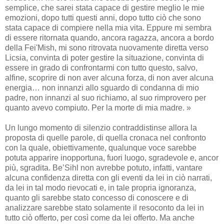
semplice, che sarei stata capace di gestire meglio le mie
emozioni, dopo tutti questi anni, dopo tutto ciò che sono
stata capace di compiere nella mia vita. Eppure mi sembra
di essere ritornata quando, ancora ragazza, ancora a bordo
della Fei'Mish, mi sono ritrovata nuovamente diretta verso
Licsia, convinta di poter gestire la situazione, convinta di
essere in grado di confrontarmi con tutto questo, salvo,
alfine, scoprire di non aver alcuna forza, di non aver alcuna
energia… non innanzi allo sguardo di condanna di mio
padre, non innanzi al suo richiamo, al suo rimprovero per
quanto avevo compiuto. Per la morte di mia madre. »
Un lungo momento di silenzio contraddistinse allora la
proposta di quelle parole, di quella cronaca nel confronto
con la quale, obiettivamente, qualunque voce sarebbe
potuta apparire inopportuna, fuori luogo, sgradevole e, ancor
più, sgradita. Be’Sihl non avrebbe potuto, infatti, vantare
alcuna confidenza diretta con gli eventi da lei in ciò narrati,
da lei in tal modo rievocati e, in tale propria ignoranza,
quanto gli sarebbe stato concesso di conoscere e di
analizzare sarebbe stato solamente il resoconto da lei in
tutto ciò offerto, per così come da lei offerto. Ma anche