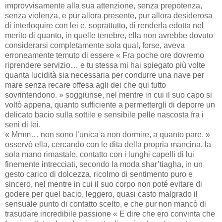
improvvisamente alla sua attenzione, senza prepotenza,
senza violenza, e pur allora presente, pur allora desiderosa
di interloquire con lei e, soprattutto, di renderla edotta nel
merito di quanto, in quelle tenebre, ella non avrebbe dovuto
considerarsi completamente sola qual, forse, aveva
erroneamente temuto di essere « Fra poche ore dovremo
riprendere servizio… e tu stessa mi hai spiegato più volte
quanta lucidità sia necessaria per condurre una nave per
mare senza recare offesa agli dei che qui tutto
sovrintendono. » soggiunse, nel mentre in cui il suo capo si
voltò appena, quanto sufficiente a permettergli di deporre un
delicato bacio sulla sottile e sensibile pelle nascosta fra i
seni di lei.
« Mmm… non sono l’unica a non dormire, a quanto pare. »
osservò ella, cercando con le dita della propria mancina, la
sola mano rimastale, contatto con i lunghi capelli di lui
finemente intrecciati, secondo la moda shar’tiagha, in un
gesto carico di dolcezza, ricolmo di sentimento puro e
sincero, nel mentre in cui il suo corpo non poté evitare di
godere per quel bacio, leggero, quasi casto malgrado il
sensuale punto di contatto scelto, e che pur non mancò di
trasudare incredibile passione « E dire che ero convinta che