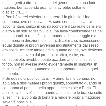
da spingerti a dirmi una cosa del genere senza una forte
ragione, ben sapendo quanto mi avrebbe soltanto
dispiaciuta… »
« Perché vorrei chiederti un parere. Un giudizio. Una
condanna, ove necessario. E, sono certo, tu mi saprai
accontentare, senza in ciò nascondere il tuo reale pensiero
dietro a un sorriso tirato… o a una falsa condiscendenza nei
miei riguardi. » replicò egli, tornando a farsi coraggio e a
esprimersi in direzione dell’altra, di colei che, riconoscendo
egual dignità ai propri avversari indistintamente dal sesso,
era solita uccidere tanto uomini quanto donne, ove richiesto
dalle circostanze o dal proprio incarico, e che, era
consapevole, avrebbe potuto uccidere anche lui se solo, in
fondo, non lo avesse avuto evidentemente in simpatia, in
misura sufficiente, quantomeno, a sopportarlo sino a quel
momento.
« Su questo ci puoi contare… » annuì la mercenaria, non
abituata a dissimulare i propri giudizi, soprattutto quando di
condanna al pari di quello appena richiestole « Parla. Ti
ascolto. » lo invitò poi, tornando a incrociare le braccia sotto
ai seni, nella volontà di tornare a rendere propria maggiore
severità possibile.