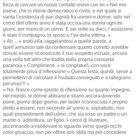
forza di cercare un nuovo contatto visivo con lei « Nel mio
paese, che si ritiene democratico e civile, e nel quale si
vanta l’esistenza di pari dignità fra uomini e donne, solo nel
corso dell’ultimo anno è stata uccisa una donna ogni tre
giorni, per mano di un uomo. E sei volte su dieci, l’assassino
è stato il compagno, lo sposo o l’ex della vittima. »
« Ah… » esitò ella, raggelandosi a quelle parole, a
quell’annuncio tale da confermare quanto corretto avrebbe
dovuto essere riconosciuto il suo sospetto iniziale, ancora
una volta tutt’altro che tradita dalla propria consueta
paranoia « Complimenti. » si congratulò, con voce
totalmente priva d’inflessione « Questa festa, quindi, serve a
permettervi di calcolare il risultato conseguito e a rallegrarvi
per esso?! »
« No. Nasce come spunto di riflessione su quanto impegno,
nel mondo, le donne abbiano e stiano ancora dovendo
porre, giorno dopo giorno, per veder riconosciuto il proprio
diritto a essere, non seconde all’uomo e, soprattutto, non
quali possedimenti dell’uomo, che sia esso un padre o un
marito o, addirittura, un figlio. » cercò di illustrare,
accennando a risollevare lo sguardo verso quegli occhi
color ghiaccio, non per offrire loro sfida ma per concedere