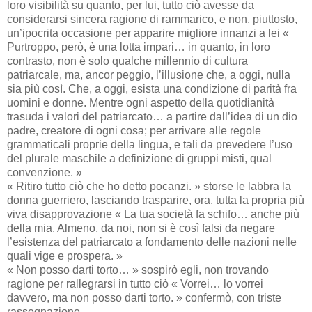
loro visibilità su quanto, per lui, tutto ciò avesse da
considerarsi sincera ragione di rammarico, e non, piuttosto,
un’ipocrita occasione per apparire migliore innanzi a lei «
Purtroppo, però, è una lotta impari… in quanto, in loro
contrasto, non è solo qualche millennio di cultura
patriarcale, ma, ancor peggio, l’illusione che, a oggi, nulla
sia più così. Che, a oggi, esista una condizione di parità fra
uomini e donne. Mentre ogni aspetto della quotidianità
trasuda i valori del patriarcato… a partire dall’idea di un dio
padre, creatore di ogni cosa; per arrivare alle regole
grammaticali proprie della lingua, e tali da prevedere l’uso
del plurale maschile a definizione di gruppi misti, qual
convenzione. »
« Ritiro tutto ciò che ho detto pocanzi. » storse le labbra la
donna guerriero, lasciando trasparire, ora, tutta la propria più
viva disapprovazione « La tua società fa schifo… anche più
della mia. Almeno, da noi, non si è così falsi da negare
l’esistenza del patriarcato a fondamento delle nazioni nelle
quali vige e prospera. »
« Non posso darti torto… » sospirò egli, non trovando
ragione per rallegrarsi in tutto ciò « Vorrei… lo vorrei
davvero, ma non posso darti torto. » confermò, con triste
rassegnazione.