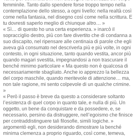
femminile. Tanto dallo spendere forse troppo tempo nella
contemplazione dello stesso, a ogni livello: nella realtà così
come nella fantasia, nel disegno così come nella scrittura. E
tu dovresti saperlo meglio di chiunque altro… »
« Sì… di questo ho una certa esperienza. » inarcò il
sopracciglio destro, più con fare divertito che di condanna a
suo discapito, nel ripensare alle centinaia di parole che egli
aveva già consumato nel descriverla più e più volte, in ogni
contesto, in ogni situazione, tanto quando vestita, ancor più
quando magari svestita, impegnandosi a non trascurare il
benché minimo particolare « Ma questo non è qualcosa di
necessariamente sbagliato. Anche io apprezzo la bellezza
del corpo maschile, quando meritevole di attenzione… ma,
non tale ragione, mi sento colpevole di un qualche crimine.
»
« Però il passo è breve da questo a considerare soltanto
l’esistenza di quel corpo in quanto tale, e nulla di più. Un
oggetto, un bene da conquistare e da possedere, e, se
necessario, persino da distruggere, nell’egoismo che finisce
per contraddistinguere tali filosofie, simili logiche. »
argomentò egli, non desiderando dimostrare la benché
minima clemenza a proprio riguardo, così come, temeva,