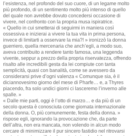
l’esistenza, nel profondo del suo cuore, di un legame molto
più profondo, di un sentimento molto più intenso di quello
del quale non avrebbe dovuto concedersi occasione di
vivere, nel confronto con la propria musa ispiratrice.
« Quello in cui smetterai di seguirmi in maniera così
ossessiva e inizierai a vivere la tua vita in prima persona,
invece di limitarti a osservare la mia?! » ironizzò la donna
guerriero, quella mercenaria che anch’egli, a modo suo,
aveva contribuito a rendere tanto famosa, una leggenda
vivente, seppur a prezzo della propria riservatezza, offrendo
risalto alle incredibili gesta da lei compiute con tanta
semplicità, quasi con banalità, come se avessero da
considerarsi prive d’ogni valenza « Comunque sia, è il
diciannovesimo giorno del mese di Pharfe… e, a Thyres
piacendo, fra solo undici giorni ci lasceremo l’inverno alle
spalle. »
« Dalle mie parti, oggi è l’otto di marzo… e da più di un
secolo questa è conosciuta come giornata internazionale
della donna. O, più comunemente, festa della donna. »
rispose egli, ignorando la provocazione che, da parte
dell’altra, non era mancata, non volendo in alcun modo
cercare di minimizzare il pur sincero fastidio nel ritrovarsi