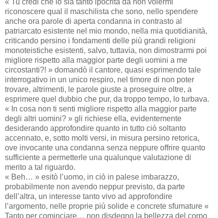
« Tu credi che io sia tanto ipocrita da non volermi
riconoscere qual il maschilista che sono, nello spendere
anche ora parole di aperta condanna in contrasto al
patriarcato esistente nel mio mondo, nella mia quotidianità,
criticando persino i fondamenti delle più grandi religioni
monoteistiche esistenti, salvo, tuttavia, non dimostrarmi poi
migliore rispetto alla maggior parte degli uomini a me
circostanti?! » domandò il cantore, quasi esprimendo tale
interrogativo in un unico respiro, nel timore di non poter
trovare, altrimenti, le parole giuste a proseguire oltre, a
esprimere quel dubbio che pur, da troppo tempo, lo turbava.
« In cosa non ti senti migliore rispetto alla maggior parte
degli altri uomini? » gli richiese ella, evidentemente
desiderando approfondire quanto in tutto ciò soltanto
accennato, e, sotto molti versi, in misura persino retorica,
ove invocante una condanna senza neppure offrire quanto
sufficiente a permetterle una qualunque valutazione di
merito a tal riguardo.
« Beh… » esitò l’uomo, in ciò in palese imbarazzo,
probabilmente non avendo neppur previsto, da parte
dell’altra, un interesse tanto vivo ad approfondire
l’argomento, nelle proprie più solide e concrete sfumature «
Tanto per cominciare… non disdegno la bellezza del corpo