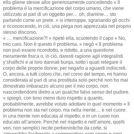
ella gliene stesse allor generosamente concedendo « Il
problema è la mercificazione del corpo umano, che viene
utilizzato al pari di un oggetto per… oh, diamine… sto
parlando come un prete. » si interruppe, sgranando gli occhi
e riconoscendo, in ciò, una piega non apprezzata nel proprio
stesso discorso.
« … mercificazione?! » ripeté ella, scuotendo il capo « No,
mio caro. Non è questo il problema. » negò « Il problema
non può essere ricondotto, e ridotto, a una questione
meramente fisica o, in ciò, daresti ragione agli integralisti
y’shalfichi e ai loro dannati burqa, sotto i quali relegare il
corpo delle proprie donne, per negarlo a sguardi indiscreti.
O, ancora, a tutti coloro che, nel corso del tempo, mi hanno
considerata al pari di una prostituta solo perché non ho mai
dimostrato imbarazzo alcuno per il mio corpo, non
nascondendomi dietro a un qualche falso senso del pudore.
» spiegò, con tono meno duro rispetto a quanto,
probabilmente, avrebbe voluto adottare in quel momento « Il
problema non sta nel corpo, ma nella mente… e nel cuore:
in una mente non educata al rispetto; e in un cuore non
educato all’amore. Perché nel rispetto e nell’amore, quelli
veri, non semplici recite perbenistiche da corte, si
arriverebbe facilmente a comprendere ogni errore e ogni