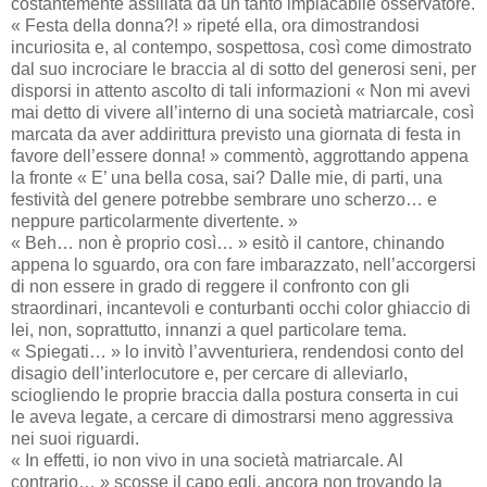
costantemente assillata da un tanto implacabile osservatore.
« Festa della donna?! » ripeté ella, ora dimostrandosi
incuriosita e, al contempo, sospettosa, così come dimostrato
dal suo incrociare le braccia al di sotto del generosi seni, per
disporsi in attento ascolto di tali informazioni « Non mi avevi
mai detto di vivere all’interno di una società matriarcale, così
marcata da aver addirittura previsto una giornata di festa in
favore dell’essere donna! » commentò, aggrottando appena
la fronte « E’ una bella cosa, sai? Dalle mie, di parti, una
festività del genere potrebbe sembrare uno scherzo… e
neppure particolarmente divertente. »
« Beh… non è proprio così… » esitò il cantore, chinando
appena lo sguardo, ora con fare imbarazzato, nell’accorgersi
di non essere in grado di reggere il confronto con gli
straordinari, incantevoli e conturbanti occhi color ghiaccio di
lei, non, soprattutto, innanzi a quel particolare tema.
« Spiegati… » lo invitò l’avventuriera, rendendosi conto del
disagio dell’interlocutore e, per cercare di alleviarlo,
sciogliendo le proprie braccia dalla postura conserta in cui
le aveva legate, a cercare di dimostrarsi meno aggressiva
nei suoi riguardi.
« In effetti, io non vivo in una società matriarcale. Al
contrario… » scosse il capo egli, ancora non trovando la