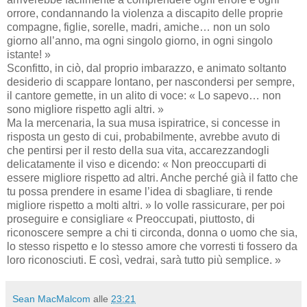
orrore, condannando la violenza a discapito delle proprie
compagne, figlie, sorelle, madri, amiche… non un solo
giorno all’anno, ma ogni singolo giorno, in ogni singolo
istante! »
Sconfitto, in ciò, dal proprio imbarazzo, e animato soltanto
desiderio di scappare lontano, per nascondersi per sempre,
il cantore gemette, in un alito di voce: « Lo sapevo… non
sono migliore rispetto agli altri. »
Ma la mercenaria, la sua musa ispiratrice, si concesse in
risposta un gesto di cui, probabilmente, avrebbe avuto di
che pentirsi per il resto della sua vita, accarezzandogli
delicatamente il viso e dicendo: « Non preoccuparti di
essere migliore rispetto ad altri. Anche perché già il fatto che
tu possa prendere in esame l’idea di sbagliare, ti rende
migliore rispetto a molti altri. » lo volle rassicurare, per poi
proseguire e consigliare « Preoccupati, piuttosto, di
riconoscere sempre a chi ti circonda, donna o uomo che sia,
lo stesso rispetto e lo stesso amore che vorresti ti fossero da
loro riconosciuti. E così, vedrai, sarà tutto più semplice. »
Sean MacMalcom
alle
23:21