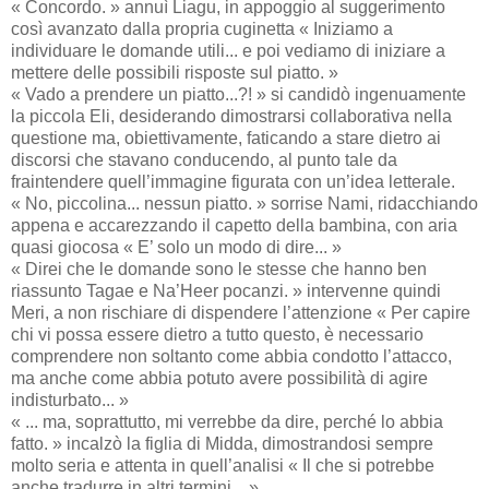
« Concordo. » annuì Liagu, in appoggio al suggerimento
così avanzato dalla propria cuginetta « Iniziamo a
individuare le domande utili... e poi vediamo di iniziare a
mettere delle possibili risposte sul piatto. »
« Vado a prendere un piatto...?! » si candidò ingenuamente
la piccola Eli, desiderando dimostrarsi collaborativa nella
questione ma, obiettivamente, faticando a stare dietro ai
discorsi che stavano conducendo, al punto tale da
fraintendere quell’immagine figurata con un’idea letterale.
« No, piccolina... nessun piatto. » sorrise Nami, ridacchiando
appena e accarezzando il capetto della bambina, con aria
quasi giocosa « E’ solo un modo di dire... »
« Direi che le domande sono le stesse che hanno ben
riassunto Tagae e Na’Heer pocanzi. » intervenne quindi
Meri, a non rischiare di dispendere l’attenzione « Per capire
chi vi possa essere dietro a tutto questo, è necessario
comprendere non soltanto come abbia condotto l’attacco,
ma anche come abbia potuto avere possibilità di agire
indisturbato... »
« ... ma, soprattutto, mi verrebbe da dire, perché lo abbia
fatto. » incalzò la figlia di Midda, dimostrandosi sempre
molto seria e attenta in quell’analisi « Il che si potrebbe
anche tradurre in altri termini... »