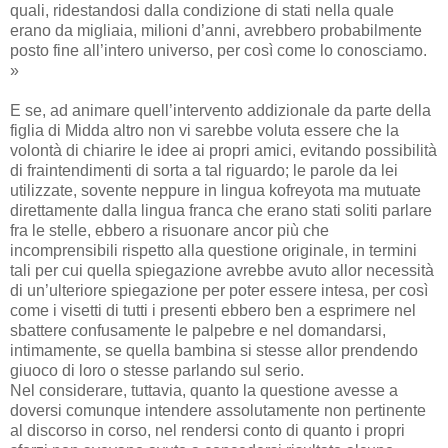
quali, ridestandosi dalla condizione di stati nella quale
erano da migliaia, milioni d’anni, avrebbero probabilmente
posto fine all’intero universo, per così come lo conosciamo.
»
E se, ad animare quell’intervento addizionale da parte della
figlia di Midda altro non vi sarebbe voluta essere che la
volontà di chiarire le idee ai propri amici, evitando possibilità
di fraintendimenti di sorta a tal riguardo; le parole da lei
utilizzate, sovente neppure in lingua kofreyota ma mutuate
direttamente dalla lingua franca che erano stati soliti parlare
fra le stelle, ebbero a risuonare ancor più che
incomprensibili rispetto alla questione originale, in termini
tali per cui quella spiegazione avrebbe avuto allor necessità
di un’ulteriore spiegazione per poter essere intesa, per così
come i visetti di tutti i presenti ebbero ben a esprimere nel
sbattere confusamente le palpebre e nel domandarsi,
intimamente, se quella bambina si stesse allor prendendo
giuoco di loro o stesse parlando sul serio.
Nel considerare, tuttavia, quanto la questione avesse a
doversi comunque intendere assolutamente non pertinente
al discorso in corso, nel rendersi conto di quanto i propri