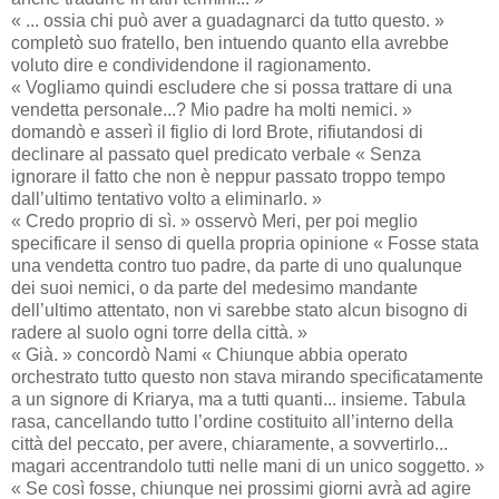
« ... ossia chi può aver a guadagnarci da tutto questo. »
completò suo fratello, ben intuendo quanto ella avrebbe
voluto dire e condividendone il ragionamento.
« Vogliamo quindi escludere che si possa trattare di una
vendetta personale...? Mio padre ha molti nemici. »
domandò e asserì il figlio di lord Brote, rifiutandosi di
declinare al passato quel predicato verbale « Senza
ignorare il fatto che non è neppur passato troppo tempo
dall’ultimo tentativo volto a eliminarlo. »
« Credo proprio di sì. » osservò Meri, per poi meglio
specificare il senso di quella propria opinione « Fosse stata
una vendetta contro tuo padre, da parte di uno qualunque
dei suoi nemici, o da parte del medesimo mandante
dell’ultimo attentato, non vi sarebbe stato alcun bisogno di
radere al suolo ogni torre della città. »
« Già. » concordò Nami « Chiunque abbia operato
orchestrato tutto questo non stava mirando specificatamente
a un signore di Kriarya, ma a tutti quanti... insieme. Tabula
rasa, cancellando tutto l’ordine costituito all’interno della
città del peccato, per avere, chiaramente, a sovvertirlo...
magari accentrandolo tutti nelle mani di un unico soggetto. »
« Se così fosse, chiunque nei prossimi giorni avrà ad agire