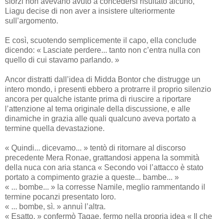
sforzi non avevano avuto a concedersi risultato alcuno,
Liagu decise di non aver a insistere ulteriormente
sull’argomento.
E così, scuotendo semplicemente il capo, ella conclude
dicendo: « Lasciate perdere... tanto non c’entra nulla con
quello di cui stavamo parlando. »
Ancor distratti dall’idea di Midda Bontor che distrugge un
intero mondo, i presenti ebbero a protrarre il proprio silenzio
ancora per qualche istante prima di riuscire a riportare
l’attenzione al tema originale della discussione, e alle
dinamiche in grazia alle quali qualcuno aveva portato a
termine quella devastazione.
« Quindi... dicevamo... » tentò di ritornare al discorso
precedente Mera Ronae, grattandosi appena la sommità
della nuca con aria stanca « Secondo voi l’attacco è stato
portato a compimento grazie a queste... bambe... »
« ... bombe... » la corresse Namile, meglio rammentando il
termine pocanzi presentato loro.
« ... bombe, sì. » annuì l’altra.
« Esatto. » confermò Tagae, fermo nella propria idea « Il che