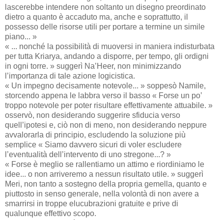
lascerebbe intendere non soltanto un disegno preordinato
dietro a quanto è accaduto ma, anche e soprattutto, il
possesso delle risorse utili per portare a termine un simile
piano... »
« ... nonché la possibilità di muoversi in maniera indisturbata
per tutta Kriarya, andando a disporre, per tempo, gli ordigni
in ogni torre. » suggerì Na’Heer, non minimizzando
l’importanza di tale azione logicistica.
« Un impegno decisamente notevole... » soppesò Namile,
storcendo appena le labbra verso il basso « Forse un po’
troppo notevole per poter risultare effettivamente attuabile. »
osservò, non desiderando suggerire sfiducia verso
quell’ipotesi e, ciò non di meno, non desiderando neppure
avvalorarla di principio, escludendo la soluzione più
semplice « Siamo davvero sicuri di voler escludere
l’eventualità dell’intervento di uno stregone...? »
« Forse è meglio se rallentiamo un attimo e riordiniamo le
idee... o non arriveremo a nessun risultato utile. » suggerì
Meri, non tanto a sostegno della propria gemella, quanto e
piuttosto in senso generale, nella volontà di non avere a
smarrirsi in troppe elucubrazioni gratuite e prive di
qualunque effettivo scopo.