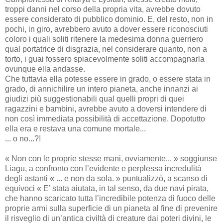
troppi danni nel corso della propria vita, avrebbe dovuto
essere considerato di pubblico dominio. E, del resto, non in
pochi, in giro, avrebbero avuto a dover essere riconosciuti
coloro i quali soliti ritenere la medesima donna guerriero
qual portatrice di disgrazia, nel considerare quanto, non a
torto, i guai fossero spiacevolmente soliti accompagnarla
ovunque ella andasse.
Che tuttavia ella potesse essere in grado, o essere stata in
grado, di annichilire un intero pianeta, anche innanzi ai
giudizi più suggestionabili qual quelli propri di quei
ragazzini e bambini, avrebbe avuto a doversi intendere di
non così immediata possibilità di accettazione. Dopotutto
ella era e restava una comune mortale...
... o no...?!
« Non con le proprie stesse mani, ovviamente... » soggiunse
Liagu, a confronto con l’evidente e perplessa incredulità
degli astanti « ... e non da sola. » puntualizzò, a scanso di
equivoci « E’ stata aiutata, in tal senso, da due navi pirata,
che hanno scaricato tutta l’incredibile potenza di fuoco delle
proprie armi sulla superficie di un pianeta al fine di prevenire
il risveglio di un’antica civiltà di creature dai poteri divini, le