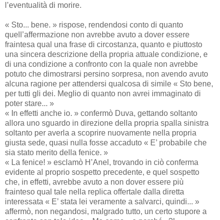
l’eventualità di morire.
« Sto... bene. » rispose, rendendosi conto di quanto
quell’affermazione non avrebbe avuto a dover essere
fraintesa qual una frase di circostanza, quanto e piuttosto
una sincera descrizione della propria attuale condizione, e
di una condizione a confronto con la quale non avrebbe
potuto che dimostrarsi persino sorpresa, non avendo avuto
alcuna ragione per attendersi qualcosa di simile « Sto bene,
per tutti gli dei. Meglio di quanto non avrei immaginato di
poter stare... »
« In effetti anche io. » confermò Duva, gettando soltanto
allora uno sguardo in direzione della propria spalla sinistra
soltanto per averla a scoprire nuovamente nella propria
giusta sede, quasi nulla fosse accaduto « E’ probabile che
sia stato merito della fenice. »
« La fenice! » esclamò H’Anel, trovando in ciò conferma
evidente al proprio sospetto precedente, e quel sospetto
che, in effetti, avrebbe avuto a non dover essere più
frainteso qual tale nella replica offertale dalla diretta
interessata « E’ stata lei veramente a salvarci, quindi... »
affermò, non negandosi, malgrado tutto, un certo stupore a