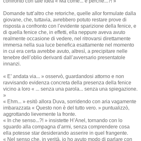
confronto con tale idea « Ma come... e perché...?! »
Domande tutt’altro che retoriche, quelle allor formulate dalla
giovane, che, tuttavia, avrebbero potuto restare prove di
risposta a confronto con l’evidente sparizione della fenice, e
di quella fenice che, in effetti, ella neppure aveva avuto
realmente occasione di vedere, nel ritrovarsi direttamente
immersa nella sua luce benefica esattamente nel momento
in cui era certa avrebbe avuto, altresì, a precipitare nelle
tenebre dell’oblio derivanti dall’avversario presentatole
innanzi.
« E’ andata via... » osservò, guardandosi attorno e non
ravvisando evidenza concreta della presenza della fenice
vicino a loro « ... senza una parola... senza una spiegazione.
»
« Ehm... » esitò allora Duva, sorridendo con aria vagamente
imbarazzata « Questo non è del tutto vero. » puntualizzò,
aggrottando lievemente la fronte.
« In che senso...?! » insistette H’Anel, tornando con lo
sguardo alla compagna d’armi, senza comprendere cosa
ella potesse star desiderando asserire in quel frangente.
« Nel senso che, in verità, io ho avuto modo di parlare con