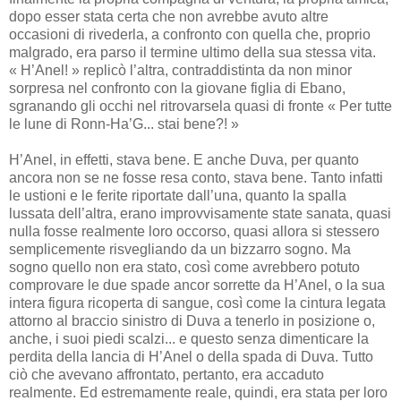
dopo esser stata certa che non avrebbe avuto altre
occasioni di rivederla, a confronto con quella che, proprio
malgrado, era parso il termine ultimo della sua stessa vita.
« H’Anel! » replicò l’altra, contraddistinta da non minor
sorpresa nel confronto con la giovane figlia di Ebano,
sgranando gli occhi nel ritrovarsela quasi di fronte « Per tutte
le lune di Ronn-Ha’G... stai bene?! »
H’Anel, in effetti, stava bene. E anche Duva, per quanto
ancora non se ne fosse resa conto, stava bene. Tanto infatti
le ustioni e le ferite riportate dall’una, quanto la spalla
lussata dell’altra, erano improvvisamente state sanata, quasi
nulla fosse realmente loro occorso, quasi allora si stessero
semplicemente risvegliando da un bizzarro sogno. Ma
sogno quello non era stato, così come avrebbero potuto
comprovare le due spade ancor sorrette da H’Anel, o la sua
intera figura ricoperta di sangue, così come la cintura legata
attorno al braccio sinistro di Duva a tenerlo in posizione o,
anche, i suoi piedi scalzi... e questo senza dimenticare la
perdita della lancia di H’Anel o della spada di Duva. Tutto
ciò che avevano affrontato, pertanto, era accaduto
realmente. Ed estremamente reale, quindi, era stata per loro