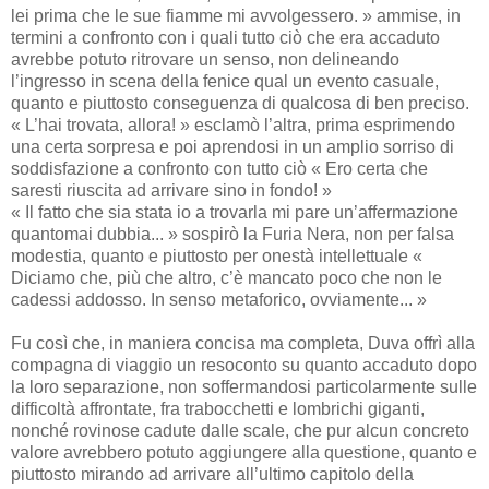
lei prima che le sue fiamme mi avvolgessero. » ammise, in
termini a confronto con i quali tutto ciò che era accaduto
avrebbe potuto ritrovare un senso, non delineando
l’ingresso in scena della fenice qual un evento casuale,
quanto e piuttosto conseguenza di qualcosa di ben preciso.
« L’hai trovata, allora! » esclamò l’altra, prima esprimendo
una certa sorpresa e poi aprendosi in un amplio sorriso di
soddisfazione a confronto con tutto ciò « Ero certa che
saresti riuscita ad arrivare sino in fondo! »
« Il fatto che sia stata io a trovarla mi pare un’affermazione
quantomai dubbia... » sospirò la Furia Nera, non per falsa
modestia, quanto e piuttosto per onestà intellettuale «
Diciamo che, più che altro, c’è mancato poco che non le
cadessi addosso. In senso metaforico, ovviamente... »
Fu così che, in maniera concisa ma completa, Duva offrì alla
compagna di viaggio un resoconto su quanto accaduto dopo
la loro separazione, non soffermandosi particolarmente sulle
difficoltà affrontate, fra trabocchetti e lombrichi giganti,
nonché rovinose cadute dalle scale, che pur alcun concreto
valore avrebbero potuto aggiungere alla questione, quanto e
piuttosto mirando ad arrivare all’ultimo capitolo della