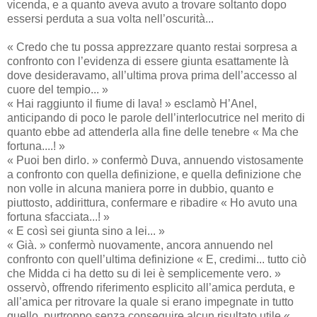
vicenda, e a quanto aveva avuto a trovare soltanto dopo
essersi perduta a sua volta nell’oscurità...
« Credo che tu possa apprezzare quanto restai sorpresa a
confronto con l’evidenza di essere giunta esattamente là
dove desideravamo, all’ultima prova prima dell’accesso al
cuore del tempio... »
« Hai raggiunto il fiume di lava! » esclamò H’Anel,
anticipando di poco le parole dell’interlocutrice nel merito di
quanto ebbe ad attenderla alla fine delle tenebre « Ma che
fortuna....! »
« Puoi ben dirlo. » confermò Duva, annuendo vistosamente
a confronto con quella definizione, e quella definizione che
non volle in alcuna maniera porre in dubbio, quanto e
piuttosto, addirittura, confermare e ribadire « Ho avuto una
fortuna sfacciata...! »
« E così sei giunta sino a lei... »
« Già. » confermò nuovamente, ancora annuendo nel
confronto con quell’ultima definizione « E, credimi... tutto ciò
che Midda ci ha detto su di lei è semplicemente vero. »
osservò, offrendo riferimento esplicito all’amica perduta, e
all’amica per ritrovare la quale si erano impegnate in tutto
quello, purtroppo senza conseguire alcun risultato utile «