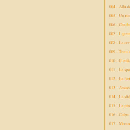
004 - Alla d
005 - Un rica
006 - Conda
007 - I quatt
008 - La cor
009 - Trent'
010 - Il coll
011 - La spo
012 - La fort
013 - Assassi
014 - La sfid
015 - La pir
016 - Colpa 
017 - Meme