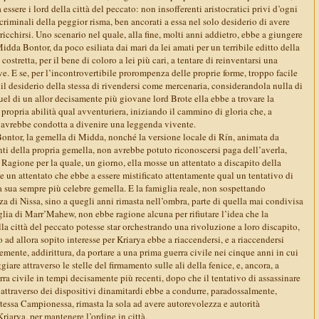
essere i lord della città del peccato: non insofferenti aristocratici privi d’ogni
 criminali della peggior risma, ben ancorati a essa nel solo desiderio di avere
ricchirsi. Uno scenario nel quale, alla fine, molti anni addietro, ebbe a giungere
da Bontor, da poco esiliata dai mari da lei amati per un terribile editto della
costretta, per il bene di coloro a lei più cari, a tentare di reinventarsi una
ve. E se, per l’incontrovertibile prorompenza delle proprie forme, troppo facile
 il desiderio della stessa di rivendersi come mercenaria, considerandola nulla di
quel di un allor decisamente più giovane lord Brote ella ebbe a trovare la
a propria abilità qual avventuriera, iniziando il cammino di gloria che, a
l’avrebbe condotta a divenire una leggenda vivente.
ontor, la gemella di Midda, nonché la versione locale di Rín, animata da
nti della propria gemella, non avrebbe potuto riconoscersi paga dell’averla,
i. Ragione per la quale, un giorno, ella mosse un attentato a discapito della
 e un attentato che ebbe a essere mistificato attentamente qual un tentativo di
a sua sempre più celebre gemella. E la famiglia reale, non sospettando
a di Nissa, sino a quegli anni rimasta nell’ombra, parte di quella mai condivisa
iglia di Marr’Mahew, non ebbe ragione alcuna per rifiutare l’idea che la
la città del peccato potesse star orchestrando una rivoluzione a loro discapito,
o ad allora sopito interesse per Kriarya ebbe a riaccendersi, e a riaccendersi
ente, addirittura, da portare a una prima guerra civile nei cinque anni in cui
are attraverso le stelle del firmamento sulle ali della fenice, e, ancora, a
ra civile in tempi decisamente più recenti, dopo che il tentativo di assassinare
ttà attraverso dei dispositivi dinamitardi ebbe a condurre, paradossalmente,
 stessa Campionessa, rimasta la sola ad avere autorevolezza e autorità
 Kriarya, per mantenere l’ordine in città.