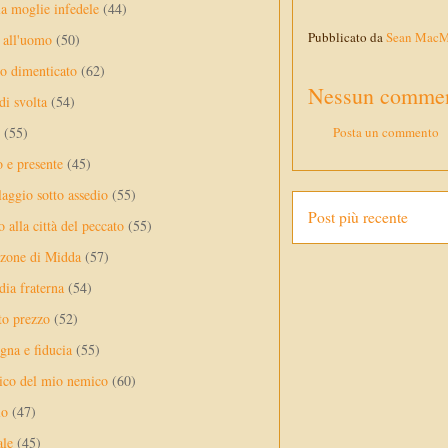
a moglie infedele
(44)
Pubblicato da
Sean Mac
 all'uomo
(50)
no dimenticato
(62)
Nessun commen
di svolta
(54)
(55)
Posta un commento
o e presente
(45)
laggio sotto assedio
(55)
Post più recente
 alla città del peccato
(55)
nzone di Midda
(57)
dia fraterna
(54)
sto prezzo
(52)
na e fiducia
(55)
ico del mio nemico
(60)
lo
(47)
ale
(45)