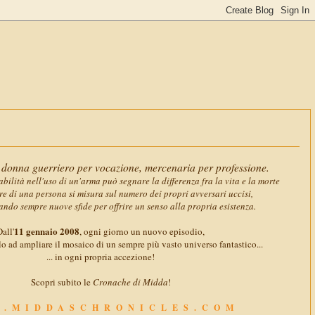
11 gennaio 
donna guerriero per vocazione, mercenaria per professione.
abilità nell'uso di un'arma può segnare la differenza fra la vita e la morte
ore di una persona si misura sul numero dei propri avversari uccisi,
ando sempre nuove sfide per offrire un senso alla propria esistenza.
11 gennaio 2008
all'
, ogni giorno un nuovo episodio,
o ad ampliare il mosaico di un sempre più vasto universo fantastico...
... in ogni propria accezione!
Scopri subito le
Cronache di Midda
!
.MIDDASCHRONICLES.COM