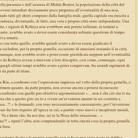
ella presenza o dell’assenza di Midda Bontor, la popolazione della città del
oversi intendere decisamente poco propensa all’eventualità di una resa,
ado tutti gli sforzi compiuto dalla famiglia reale, quella capitale era riuscita a
endenza, diventando, di fatto, una vera e propria città-stato indipendente. Una
e, i signori di Kofreya non avrebbero mai potuto tollerare, in termini a
rtanto, avrebbe avuto a dover essere considerata soltanto questione di tempo
iva armata.
o con tutto quello, avrebbe quindi avuto a dover essere giudicato il
escludere, per la propria gemella, occasione di annoiarsi restando lì in città.
munque, non avrebbe avuto a poter essere giustificata neppure nell’eventualità
to da Kofreya avesse a muovere a loro discapito, così come, comunque, ogni
 quegli ultimi tempi avrebbe avuto a poter comprovare, fra assurdi rapimenti di
 da parte di titani.
tte Rín, a confronto con l’espressione impressa sul volto della propria gemella, e
rimere quanto, da parte propria, non avesse ancora a potersi riconoscere
confronto con quelle pur obiettive argomentazioni « ... non è che ciò che ti sta
dea che a questo giro sia io a vivere un’avventura mentre tu sei costretta a
asa...?! » le domandò, con tono necessariamente canzonatorio, per l’inversione
eare fra loro rispetto all’epoca in cui, a partire verso nuovi e inesplorati mondi,
Va a finire che, fra noi due, sei tu la Nissa della situazione... »
zione?! » ripeté l’altra, non comprendendo in tutta onestà cosa la propria gemella
 frase.
esistente fra lei e la propria gemella non si fosse mai visto posto in dubbio