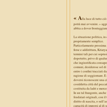
« A
lla luce di tutto ci
potrà mai avvenire. » aggr
abbia a dover fronteggiare
La situazione politica, in
propriamente semplice.
Particolarmente prossima a
forse e addirittura, Kriary
termini tali per cui soprus
dopotutto, privo di qualun
che ingiustificata consape
comuni, desiderose sol di 
entro i confini tracciati
ragione di soggiornare. E
doversi riconoscere una c
cosiddetta città del pecc
costituita da ladri e merce
In un tal frangente, anche
feudatari originali, con i
diritto di nascita, o sull’
capacità di imporsi al di s