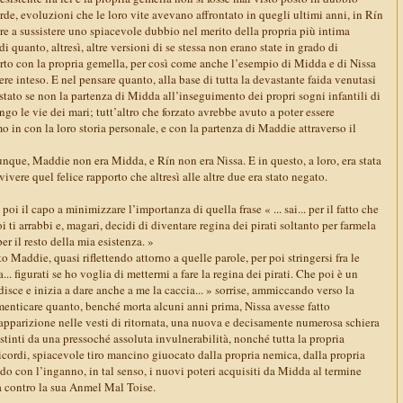
urde, evoluzioni che le loro vite avevano affrontato in quegli ultimi anni, in Rín
e a sussistere uno spiacevole dubbio nel merito della propria più intima
i quanto, altresì, altre versioni di se stessa non erano state in grado di
to con la propria gemella, per così come anche l’esempio di Midda e di Nissa
re inteso. E nel pensare quanto, alla base di tutta la devastante faida venutasi
a stato se non la partenza di Midda all’inseguimento dei propri sogni infantili di
ngo le vie dei mari; tutt’altro che forzato avrebbe avuto a poter essere
o in con la loro storia personale, e con la partenza di Maddie attraverso il
nque, Maddie non era Midda, e Rín non era Nissa. E in questo, a loro, era stata
ivere quel felice rapporto che altresì alle altre due era stato negato.
 poi il capo a minimizzare l’importanza di quella frase « ... sai... per il fatto che
poi ti arrabbi e, magari, decidi di diventare regina dei pirati soltanto per farmela
r il resto della mia esistenza. »
o Maddie, quasi riflettendo attorno a quelle parole, per poi stringersi fra le
. figurati se ho voglia di mettermi a fare la regina dei pirati. Che poi è un
disce e inizia a dare anche a me la caccia... » sorrise, ammiccando verso la
menticare quanto, benché morta alcuni anni prima, Nissa avesse fatto
iapparizione nelle vesti di ritornata, una nuova e decisamente numerosa schiera
stinti da una pressoché assoluta invulnerabilità, nonché tutta la propria
 ricordi, spiacevole tiro mancino giuocato dalla propria nemica, dalla propria
o con l’inganno, in tal senso, i nuovi poteri acquisiti da Midda al termine
da contro la sua Anmel Mal Toise.