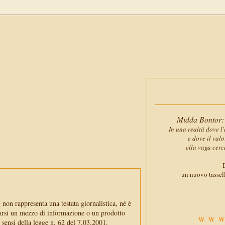
Midda Bontor: 
In una realtà dove l'
e dove il val
ella vaga cerc
D
un nuovo tassell
non rappresenta una testata giornalistica, né è
arsi un mezzo di informazione o un prodotto
WWW
i sensi della legge n. 62 del 7.03.2001.