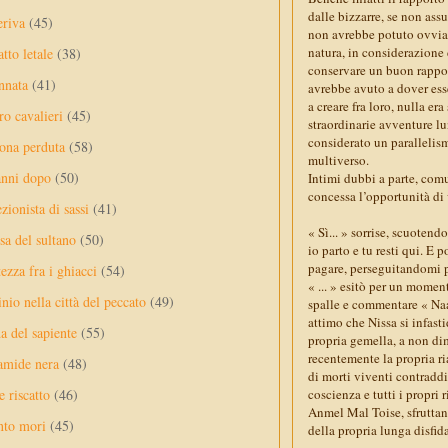
dalle bizzarre, se non ass
eriva
(45)
non avrebbe potuto ovviar
natura, in considerazione d
tto letale
(38)
conservare un buon rappor
nnata
(41)
avrebbe avuto a dover esse
a creare fra loro, nulla er
ro cavalieri
(45)
straordinarie avventure lu
considerato un parallelism
ona perduta
(58)
multiverso.
anni dopo
(50)
Intimi dubbi a parte, comu
concessa l’opportunità di v
ezionista di sassi
(41)
« Sì... » sorrise, scuotendo
sa del sultano
(50)
io parto e tu resti qui. E 
pagare, perseguitandomi pe
ezza fra i ghiacci
(54)
« ... » esitò per un moment
nio nella città del peccato
(49)
spalle e commentare « Naa..
attimo che Nissa si infasti
a del sapiente
(55)
propria gemella, a non di
recentemente la propria r
amide nera
(48)
di morti viventi contraddi
e riscatto
(46)
coscienza e tutti i propri
Anmel Mal Toise, sfruttand
nto mori
(45)
della propria lunga disfi