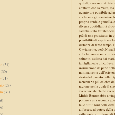
quindi, avevano iniziato a 
contatto con la realtà, ma
quanto più possibile ad ar
anche una giovanissima Mid
propria crudele gemella, e 
diversa quotidianità altro
sarebbe stato fraintendere
più di una prostituta; in 
possibilità di esprimere l
distanza di tanto tempo, 
Ovviamente, però, Nissa B
antichi rancori nei confro
soltanto, esiliata dai mar
famiglia reale di Kofreya,
io
(31)
insurrezione da parte dell
e
(30)
minimamente dell’esistenz
storia del passato della F
o
(31)
mercenaria più celebre del
aio
(28)
ragione per la quale il sin
vivacemente. Tanto vivacem
aio
(31)
Midda Bontor ebbe a viaggi
portare a una seconda guer
66)
lei e tutti i lord della ci
66)
all’ascesa al potere della
65)
sufficiente, all’interno di