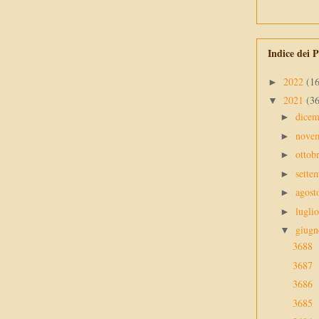
Indice dei P
2022
(1
►
2021
(3
▼
dice
►
nove
►
ottob
►
sette
►
agos
►
lugli
►
giug
▼
3688
3687
3686
3685