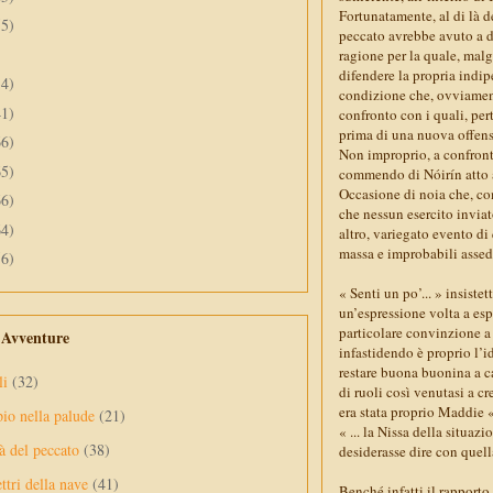
Fortunatamente, al di là d
55)
peccato avrebbe avuto a d
ragione per la quale, malgr
difendere la propria indip
34)
condizione che, ovviament
41)
confronto con i quali, pe
prima di una nuova offens
66)
Non improprio, a confront
65)
commendo di Nóirín atto a 
Occasione di noia che, co
66)
che nessun esercito invia
64)
altro, variegato evento di
massa e improbabili assedi
56)
« Senti un po’... » insiste
un’espressione volta a esp
particolare convinzione a 
e Avventure
infastidendo è proprio l’i
restare buona buonina a c
li
(32)
di ruoli così venutasi a cr
era stata proprio Maddie « 
pio nella palude
(21)
« ... la Nissa della situa
à del peccato
(38)
desiderasse dire con quella
ttri della nave
(41)
Benché infatti il rapporto 