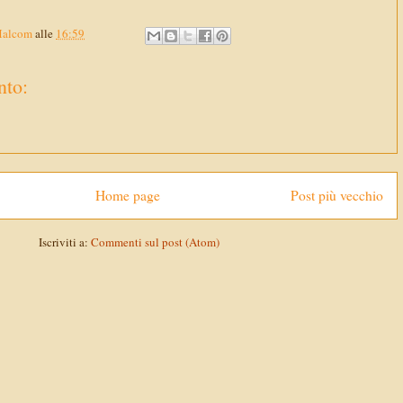
Malcom
alle
16:59
to:
Home page
Post più vecchio
Iscriviti a:
Commenti sul post (Atom)