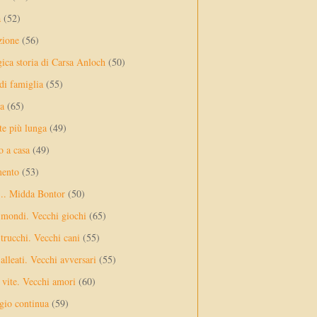
a
(52)
zione
(56)
gica storia di Carsa Anloch
(50)
 di famiglia
(55)
a
(65)
te più lunga
(49)
o a casa
(49)
mento
(53)
... Midda Bontor
(50)
 mondi. Vecchi giochi
(65)
trucchi. Vecchi cani
(55)
alleati. Vecchi avversari
(55)
vite. Vecchi amori
(60)
ggio continua
(59)