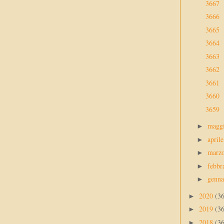
3667
3666
3665
3664
3663
3662
3661
3660
3659
magg
►
april
►
marz
►
febbr
►
genn
►
2020
(3
►
2019
(3
►
2018
(3
►