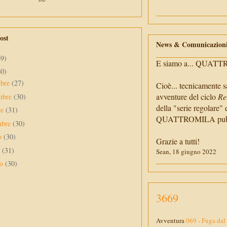
ost
News & Comunicazion
69)
E siamo a... QUAT
60)
mbre
(27)
Cioè... tecnicamente s
avventure del ciclo
Re
mbre
(30)
della "serie regolare" 
re
(31)
QUATTROMILA pubbli
mbre
(30)
to
(30)
Grazie a tutti!
o
(31)
Sean, 18 giugno 2022
no
(30)
3669
Avventura
069 - Fuga dal