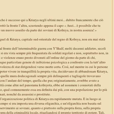
ò che è successo qui a Kriarya negli ultimi mesi... dubito francamente che ciò
ottò la fronte l’altra, scuotendo appena il capo « Anzi... è possibile che tu
 un nuovo assedio da parte dei sovrani di Kofreya, in nostra assenza! »
 quel di Kriarya, capitale sud-orientale del regno di Kofreya, non era mai stata
l fronte dell’interminabile guerra con Y’Shalf, molti decenni addietro, secoli
a si era vista sempre più frequentata da soldati regolari e non, soprattutto non, in
i e violenze erano presto divenuti all’ordine del giorno da parte di chi,
que particolare genere di inibizione psicologica a confronto con la tutt’altro
volezza di star dirigendosi verso morte certa. Così, nel mentre in cui le persone
poter vivere in tranquillità la propria vita, decidevano di abbandonare Kriarya,
 da quelle mura dodecagonali sempre più delinquenti e tagliagole trovavano
 con l’andare del tempo, quella che pur, originariamente, avrebbe avuto a
ittà come altre nel panorama kofreyota, ebbe ad assumere i connotati della
ato, qual comunemente essa era definita dai più, con una popolazione per lo più
nari, nonché da assassini e prostitute.
 l’organizzazione politica di Kriarya era rapidamente mutata. E in luogo ai
l tempo si era imposta una diversa oligarchia, e un’oligarchia non basata sul
asservimento ai sovrani, quanto e piuttosto sulla propria forza, sulla propria
opra della criminalità locale, ritagliandosi il proprio territorio di potere. Tali,