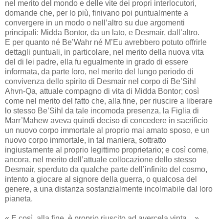
nel merito del mondo e delle vite dei propri interlocutori,
domande che, per lo più, finivano poi puntualmente a
convergere in un modo o nell’altro su due argomenti
principali: Midda Bontor, da un lato, e Desmair, dall’altro.
E per quanto né Be’Wahr né M’Eu avrebbero potuto offrirle
dettagli puntuali, in particolare, nel merito della nuova vita
del di lei padre, ella fu egualmente in grado di essere
informata, da parte loro, nel merito del lungo periodo di
convivenza dello spirito di Desmair nel corpo di Be’Sihl
Ahvn-Qa, attuale compagno di vita di Midda Bontor; così
come nel merito del fatto che, alla fine, per riuscire a liberare
lo stesso Be’Sihl da tale incomoda presenza, la Figlia di
Marr’Mahew aveva quindi deciso di concedere in sacrificio
un nuovo corpo immortale al proprio mai amato sposo, e un
nuovo corpo immortale, in tal maniera, sottratto
ingiustamente al proprio legittimo proprietario; e così come,
ancora, nel merito dell’attuale collocazione dello stesso
Desmair, sperduto da qualche parte dell’infinito del cosmo,
intento a giocare al signore della guerra, o qualcosa del
genere, a una distanza sostanzialmente incolmabile dal loro
pianeta.
« E così, alla fine, è proprio riuscito ad avercela vinta... »