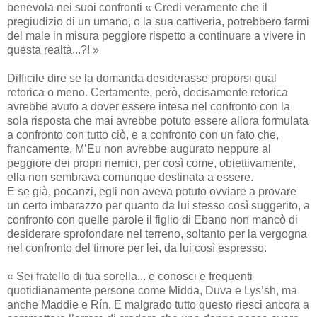
benevola nei suoi confronti « Credi veramente che il
pregiudizio di un umano, o la sua cattiveria, potrebbero farmi
del male in misura peggiore rispetto a continuare a vivere in
questa realtà...?! »
Difficile dire se la domanda desiderasse proporsi qual
retorica o meno. Certamente, però, decisamente retorica
avrebbe avuto a dover essere intesa nel confronto con la
sola risposta che mai avrebbe potuto essere allora formulata
a confronto con tutto ciò, e a confronto con un fato che,
francamente, M’Eu non avrebbe augurato neppure al
peggiore dei propri nemici, per così come, obiettivamente,
ella non sembrava comunque destinata a essere.
E se già, pocanzi, egli non aveva potuto ovviare a provare
un certo imbarazzo per quanto da lui stesso così suggerito, a
confronto con quelle parole il figlio di Ebano non mancò di
desiderare sprofondare nel terreno, soltanto per la vergogna
nel confronto del timore per lei, da lui così espresso.
« Sei fratello di tua sorella... e conosci e frequenti
quotidianamente persone come Midda, Duva e Lys’sh, ma
anche Maddie e Rín. E malgrado tutto questo riesci ancora a