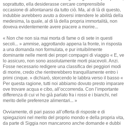
soprattutto, ella desiderasse cercare comprensibile
occasione di allontanarsi da tutto ciò. Ma, al di là di questo,
indubbie avrebbero avuto a doversi intendere le abilità della
medesima, la quale, al di là della propria immortalità, non
doveva evidentemente avere piacere a morire...
« Non che non sia mai morta di fame o di sete in questi
secoli... » ammise, aggrottando appena la fronte, in risposta
a una domanda non formulata, e pur intuibilmente
dominante nelle menti dei propri compagni di viaggio « E, ve
lo assicuro, non sono assolutamente morti piacevoli. Anzi.
Fosse necessario redigere una classifica dei peggiori modi
di morire, credo che rientrerebbero tranquillamente entro i
primi cinque. » dichiarò, storcendo le labbra verso il basso «
Per questa ragione, tutti noi abbiamo dovuto presto imparare
ove trovare acqua e cibo, all’occorrenda. Con l’importante
differenza di cui vi ho già parlato fra i rossi e i bianchi, nel
merito delle preferenze alimentari... »
Ovviamente, di pari passo all’offerta di risposte e di
spiegazioni nel merito del proprio mondo e della propria vita,
da parte di Siggia non mancarono anche domande e dubbi