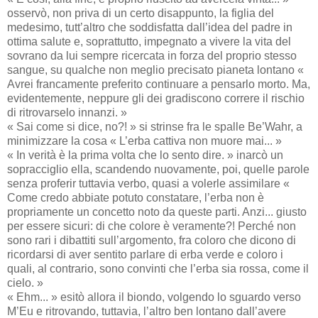
osservò, non priva di un certo disappunto, la figlia del
medesimo, tutt’altro che soddisfatta dall’idea del padre in
ottima salute e, soprattutto, impegnato a vivere la vita del
sovrano da lui sempre ricercata in forza del proprio stesso
sangue, su qualche non meglio precisato pianeta lontano «
Avrei francamente preferito continuare a pensarlo morto. Ma,
evidentemente, neppure gli dei gradiscono correre il rischio
di ritrovarselo innanzi. »
« Sai come si dice, no?! » si strinse fra le spalle Be’Wahr, a
minimizzare la cosa « L’erba cattiva non muore mai... »
« In verità è la prima volta che lo sento dire. » inarcò un
sopracciglio ella, scandendo nuovamente, poi, quelle parole
senza proferir tuttavia verbo, quasi a volerle assimilare «
Come credo abbiate potuto constatare, l’erba non è
propriamente un concetto noto da queste parti. Anzi... giusto
per essere sicuri: di che colore è veramente?! Perché non
sono rari i dibattiti sull’argomento, fra coloro che dicono di
ricordarsi di aver sentito parlare di erba verde e coloro i
quali, al contrario, sono convinti che l’erba sia rossa, come il
cielo. »
« Ehm... » esitò allora il biondo, volgendo lo sguardo verso
M’Eu e ritrovando, tuttavia, l’altro ben lontano dall’avere