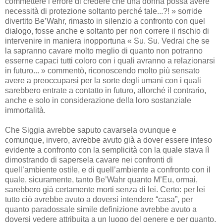
commettere l’errore di credere che una donna possa avere
necessità di protezione soltanto perché tale...?! » sorride
divertito Be’Wahr, rimasto in silenzio a confronto con quel
dialogo, fosse anche e soltanto per non correre il rischio di
intervenire in maniera inopportuna « Su. Su. Vedrai che se
la sapranno cavare molto meglio di quanto non potranno
esserne capaci tutti coloro con i quali avranno a relazionarsi
in futuro... » commentò, riconoscendo molto più sensato
avere a preoccuparsi per la sorte degli umani con i quali
sarebbero entrate a contatto in futuro, allorché il contrario,
anche e solo in considerazione della loro sostanziale
immortalità.
Che Siggia avrebbe saputo cavarsela ovunque e
comunque, invero, avrebbe avuto già a dover essere inteso
evidente a confronto con la semplicità con la quale stava lì
dimostrando di sapersela cavare nei confronti di
quell’ambiente ostile, e di quell’ambiente a confronto con il
quale, sicuramente, tanto Be’Wahr quanto M’Eu, ormai,
sarebbero già certamente morti senza di lei. Certo: per lei
tutto ciò avrebbe avuto a doversi intendere “casa”, per
quanto paradossale simile definizione avrebbe avuto a
doversi vedere attribuita a un luogo del genere e per quanto,