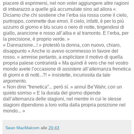
piacere di esprimersi, nel non voler aggiungere altre ragioni
di imbarazzo a quelle già accumulate sino ad allora «
Diciamo che chi sostiene che l’erba sia rossa come il cielo,
purtroppo, commette due errori. Il cielo, infatti, è per lo più
azzurro di giorno e blu scuro o nero di notte, tingendosi di
giallo, arancione e rosso all’alba e al tramonto. E l’erba, per
la precisione, è proprio verde. »
« Dannazione...! » protestò la donna, con nuovo, chiaro,
disappunto « Anche io avevo scommesso in favore del
rosso. » ammise pertanto, a esplicitare il motivo di quella
propria palese contrarietà « Ma quindi è vero che nel vostro
mondo avete l’occasione di assistere all’alternanza frenetica
di giorni e di notti...?! » insistette, incuriosita da tale
argomento.
« Non direi “frenetica”... però sì. » annuì Be’Wahr, con un
quieto sorriso « E la durata del giorno dipende
dall’alternanza delle stagioni, nel mentre in cui le stesse
stagioni dipendono a loro volta dalla propria posizione nel
mondo... »
Sean MacMalcom
alle
20:43