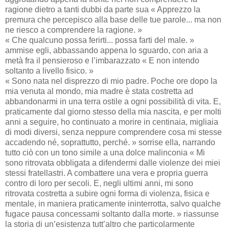
ragione dietro a tanti dubbi da parte sua « Apprezzo la
premura che percepisco alla base delle tue parole... ma non
ne riesco a comprendere la ragione. »
« Che qualcuno possa ferirti... possa farti del male. »
ammise egli, abbassando appena lo sguardo, con aria a
metà fra il pensieroso e l’imbarazzato « E non intendo
soltanto a livello fisico. »
« Sono nata nel disprezzo di mio padre. Poche ore dopo la
mia venuta al mondo, mia madre è stata costretta ad
abbandonarmi in una terra ostile a ogni possibilità di vita. E,
praticamente dal giorno stesso della mia nascita, e per molti
anni a seguire, ho continuato a morire in centinaia, migliaia
di modi diversi, senza neppure comprendere cosa mi stesse
accadendo né, soprattutto, perché. » sorrise ella, narrando
tutto ciò con un tono simile a una dolce malinconia « Mi
sono ritrovata obbligata a difendermi dalle violenze dei miei
stessi fratellastri. A combattere una vera e propria guerra
contro di loro per secoli. E, negli ultimi anni, mi sono
ritrovata costretta a subire ogni forma di violenza, fisica e
mentale, in maniera praticamente ininterrotta, salvo qualche
fugace pausa concessami soltanto dalla morte. » riassunse
la storia di un’esistenza tutt’altro che particolarmente