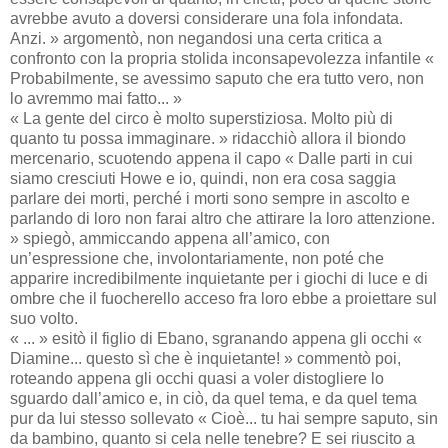
avrebbe avuto a doversi considerare una fola infondata.
Anzi. » argomentò, non negandosi una certa critica a
confronto con la propria stolida inconsapevolezza infantile «
Probabilmente, se avessimo saputo che era tutto vero, non
lo avremmo mai fatto... »
« La gente del circo è molto superstiziosa. Molto più di
quanto tu possa immaginare. » ridacchiò allora il biondo
mercenario, scuotendo appena il capo « Dalle parti in cui
siamo cresciuti Howe e io, quindi, non era cosa saggia
parlare dei morti, perché i morti sono sempre in ascolto e
parlando di loro non farai altro che attirare la loro attenzione.
» spiegò, ammiccando appena all’amico, con
un’espressione che, involontariamente, non poté che
apparire incredibilmente inquietante per i giochi di luce e di
ombre che il fuocherello acceso fra loro ebbe a proiettare sul
suo volto.
« ... » esitò il figlio di Ebano, sgranando appena gli occhi «
Diamine... questo sì che è inquietante! » commentò poi,
roteando appena gli occhi quasi a voler distogliere lo
sguardo dall’amico e, in ciò, da quel tema, e da quel tema
pur da lui stesso sollevato « Cioè... tu hai sempre saputo, sin
da bambino, quanto si cela nelle tenebre? E sei riuscito a