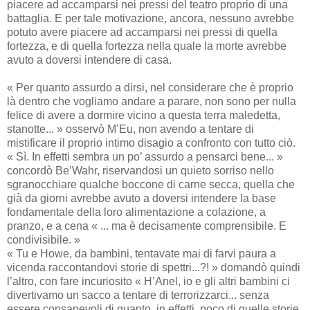
piacere ad accamparsi nei pressi del teatro proprio di una
battaglia. E per tale motivazione, ancora, nessuno avrebbe
potuto avere piacere ad accamparsi nei pressi di quella
fortezza, e di quella fortezza nella quale la morte avrebbe
avuto a doversi intendere di casa.
« Per quanto assurdo a dirsi, nel considerare che è proprio
là dentro che vogliamo andare a parare, non sono per nulla
felice di avere a dormire vicino a questa terra maledetta,
stanotte... » osservò M’Eu, non avendo a tentare di
mistificare il proprio intimo disagio a confronto con tutto ciò.
« Sì. In effetti sembra un po’ assurdo a pensarci bene... »
concordò Be’Wahr, riservandosi un quieto sorriso nello
sgranocchiare qualche boccone di carne secca, quella che
già da giorni avrebbe avuto a doversi intendere la base
fondamentale della loro alimentazione a colazione, a
pranzo, e a cena « ... ma è decisamente comprensibile. E
condivisibile. »
« Tu e Howe, da bambini, tentavate mai di farvi paura a
vicenda raccontandovi storie di spettri...?! » domandò quindi
l’altro, con fare incuriosito « H’Anel, io e gli altri bambini ci
divertivamo un sacco a tentare di terrorizzarci... senza
essere consapevoli di quanto, in effetti, poco di quelle storie