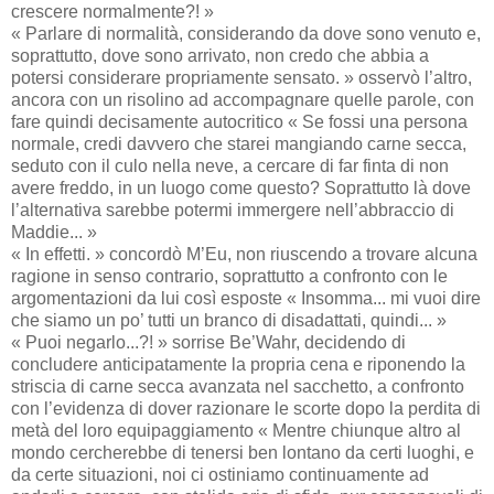
crescere normalmente?! »
« Parlare di normalità, considerando da dove sono venuto e,
soprattutto, dove sono arrivato, non credo che abbia a
potersi considerare propriamente sensato. » osservò l’altro,
ancora con un risolino ad accompagnare quelle parole, con
fare quindi decisamente autocritico « Se fossi una persona
normale, credi davvero che starei mangiando carne secca,
seduto con il culo nella neve, a cercare di far finta di non
avere freddo, in un luogo come questo? Soprattutto là dove
l’alternativa sarebbe potermi immergere nell’abbraccio di
Maddie... »
« In effetti. » concordò M’Eu, non riuscendo a trovare alcuna
ragione in senso contrario, soprattutto a confronto con le
argomentazioni da lui così esposte « Insomma... mi vuoi dire
che siamo un po’ tutti un branco di disadattati, quindi... »
« Puoi negarlo...?! » sorrise Be’Wahr, decidendo di
concludere anticipatamente la propria cena e riponendo la
striscia di carne secca avanzata nel sacchetto, a confronto
con l’evidenza di dover razionare le scorte dopo la perdita di
metà del loro equipaggiamento « Mentre chiunque altro al
mondo cercherebbe di tenersi ben lontano da certi luoghi, e
da certe situazioni, noi ci ostiniamo continuamente ad