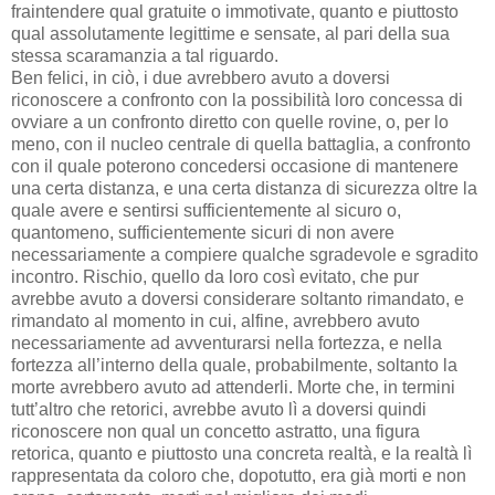
fraintendere qual gratuite o immotivate, quanto e piuttosto
qual assolutamente legittime e sensate, al pari della sua
stessa scaramanzia a tal riguardo.
Ben felici, in ciò, i due avrebbero avuto a doversi
riconoscere a confronto con la possibilità loro concessa di
ovviare a un confronto diretto con quelle rovine, o, per lo
meno, con il nucleo centrale di quella battaglia, a confronto
con il quale poterono concedersi occasione di mantenere
una certa distanza, e una certa distanza di sicurezza oltre la
quale avere e sentirsi sufficientemente al sicuro o,
quantomeno, sufficientemente sicuri di non avere
necessariamente a compiere qualche sgradevole e sgradito
incontro. Rischio, quello da loro così evitato, che pur
avrebbe avuto a doversi considerare soltanto rimandato, e
rimandato al momento in cui, alfine, avrebbero avuto
necessariamente ad avventurarsi nella fortezza, e nella
fortezza all’interno della quale, probabilmente, soltanto la
morte avrebbero avuto ad attenderli. Morte che, in termini
tutt’altro che retorici, avrebbe avuto lì a doversi quindi
riconoscere non qual un concetto astratto, una figura
retorica, quanto e piuttosto una concreta realtà, e la realtà lì
rappresentata da coloro che, dopotutto, era già morti e non