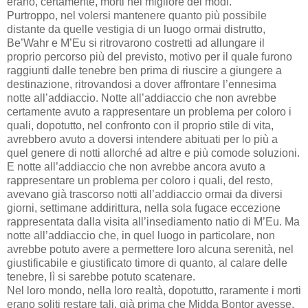
erano, certamente, morti nel migliore dei modi.
Purtroppo, nel volersi mantenere quanto più possibile
distante da quelle vestigia di un luogo ormai distrutto,
Be’Wahr e M’Eu si ritrovarono costretti ad allungare il
proprio percorso più del previsto, motivo per il quale furono
raggiunti dalle tenebre ben prima di riuscire a giungere a
destinazione, ritrovandosi a dover affrontare l’ennesima
notte all’addiaccio. Notte all’addiaccio che non avrebbe
certamente avuto a rappresentare un problema per coloro i
quali, dopotutto, nel confronto con il proprio stile di vita,
avrebbero avuto a doversi intendere abituati per lo più a
quel genere di notti allorché ad altre e più comode soluzioni.
E notte all’addiaccio che non avrebbe ancora avuto a
rappresentare un problema per coloro i quali, del resto,
avevano già trascorso notti all’addiaccio ormai da diversi
giorni, settimane addirittura, nella sola fugace eccezione
rappresentata dalla visita all’insediamento natio di M’Eu. Ma
notte all’addiaccio che, in quel luogo in particolare, non
avrebbe potuto avere a permettere loro alcuna serenità, nel
giustificabile e giustificato timore di quanto, al calare delle
tenebre, lì si sarebbe potuto scatenare.
Nel loro mondo, nella loro realtà, dopotutto, raramente i morti
erano soliti restare tali, già prima che Midda Bontor avesse,