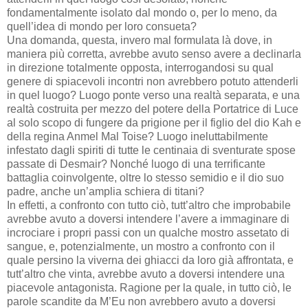
fondamentalmente isolato dal mondo o, per lo meno, da
quell’idea di mondo per loro consueta?
Una domanda, questa, invero mal formulata là dove, in
maniera più corretta, avrebbe avuto senso avere a declinarla
in direzione totalmente opposta, interrogandosi su qual
genere di spiacevoli incontri non avrebbero potuto attenderli
in quel luogo? Luogo ponte verso una realtà separata, e una
realtà costruita per mezzo del potere della Portatrice di Luce
al solo scopo di fungere da prigione per il figlio del dio Kah e
della regina Anmel Mal Toise? Luogo ineluttabilmente
infestato dagli spiriti di tutte le centinaia di sventurate spose
passate di Desmair? Nonché luogo di una terrificante
battaglia coinvolgente, oltre lo stesso semidio e il dio suo
padre, anche un’amplia schiera di titani?
In effetti, a confronto con tutto ciò, tutt’altro che improbabile
avrebbe avuto a doversi intendere l’avere a immaginare di
incrociare i propri passi con un qualche mostro assetato di
sangue, e, potenzialmente, un mostro a confronto con il
quale persino la viverna dei ghiacci da loro già affrontata, e
tutt’altro che vinta, avrebbe avuto a doversi intendere una
piacevole antagonista. Ragione per la quale, in tutto ciò, le
parole scandite da M’Eu non avrebbero avuto a doversi