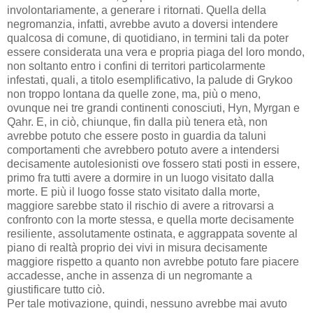
involontariamente, a generare i ritornati. Quella della
negromanzia, infatti, avrebbe avuto a doversi intendere
qualcosa di comune, di quotidiano, in termini tali da poter
essere considerata una vera e propria piaga del loro mondo,
non soltanto entro i confini di territori particolarmente
infestati, quali, a titolo esemplificativo, la palude di Grykoo
non troppo lontana da quelle zone, ma, più o meno,
ovunque nei tre grandi continenti conosciuti, Hyn, Myrgan e
Qahr. E, in ciò, chiunque, fin dalla più tenera età, non
avrebbe potuto che essere posto in guardia da taluni
comportamenti che avrebbero potuto avere a intendersi
decisamente autolesionisti ove fossero stati posti in essere,
primo fra tutti avere a dormire in un luogo visitato dalla
morte. E più il luogo fosse stato visitato dalla morte,
maggiore sarebbe stato il rischio di avere a ritrovarsi a
confronto con la morte stessa, e quella morte decisamente
resiliente, assolutamente ostinata, e aggrappata sovente al
piano di realtà proprio dei vivi in misura decisamente
maggiore rispetto a quanto non avrebbe potuto fare piacere
accadesse, anche in assenza di un negromante a
giustificare tutto ciò.
Per tale motivazione, quindi, nessuno avrebbe mai avuto