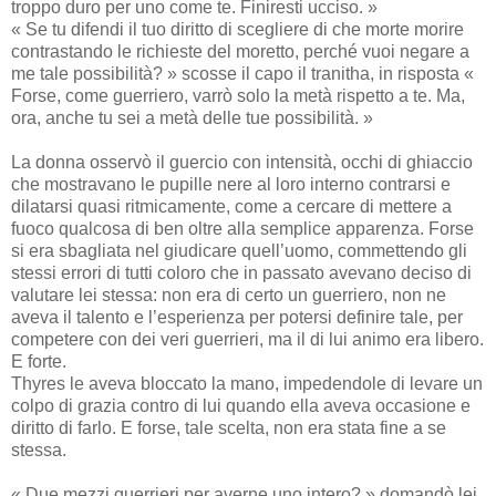
troppo duro per uno come te. Finiresti ucciso. »
« Se tu difendi il tuo diritto di scegliere di che morte morire
contrastando le richieste del moretto, perché vuoi negare a
me tale possibilità? » scosse il capo il tranitha, in risposta «
Forse, come guerriero, varrò solo la metà rispetto a te. Ma,
ora, anche tu sei a metà delle tue possibilità. »
La donna osservò il guercio con intensità, occhi di ghiaccio
che mostravano le pupille nere al loro interno contrarsi e
dilatarsi quasi ritmicamente, come a cercare di mettere a
fuoco qualcosa di ben oltre alla semplice apparenza. Forse
si era sbagliata nel giudicare quell’uomo, commettendo gli
stessi errori di tutti coloro che in passato avevano deciso di
valutare lei stessa: non era di certo un guerriero, non ne
aveva il talento e l’esperienza per potersi definire tale, per
competere con dei veri guerrieri, ma il di lui animo era libero.
E forte.
Thyres le aveva bloccato la mano, impedendole di levare un
colpo di grazia contro di lui quando ella aveva occasione e
diritto di farlo. E forse, tale scelta, non era stata fine a se
stessa.
« Due mezzi guerrieri per averne uno intero? » domandò lei,