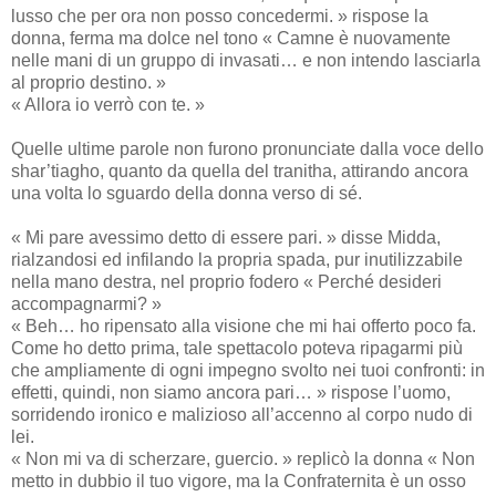
lusso che per ora non posso concedermi. » rispose la
donna, ferma ma dolce nel tono « Camne è nuovamente
nelle mani di un gruppo di invasati… e non intendo lasciarla
al proprio destino. »
« Allora io verrò con te. »
Quelle ultime parole non furono pronunciate dalla voce dello
shar’tiagho, quanto da quella del tranitha, attirando ancora
una volta lo sguardo della donna verso di sé.
« Mi pare avessimo detto di essere pari. » disse Midda,
rialzandosi ed infilando la propria spada, pur inutilizzabile
nella mano destra, nel proprio fodero « Perché desideri
accompagnarmi? »
« Beh… ho ripensato alla visione che mi hai offerto poco fa.
Come ho detto prima, tale spettacolo poteva ripagarmi più
che ampliamente di ogni impegno svolto nei tuoi confronti: in
effetti, quindi, non siamo ancora pari… » rispose l’uomo,
sorridendo ironico e malizioso all’accenno al corpo nudo di
lei.
« Non mi va di scherzare, guercio. » replicò la donna « Non
metto in dubbio il tuo vigore, ma la Confraternita è un osso