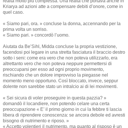
realtà molto più complessa. Una realtà che portava anche in
Kriarya ad azioni atte a compensare debiti d’onore, come in
quel caso.
« Siamo pari, ora. » concluse la donna, accennando per la
prima volta un sorriso.
« Siamo pari. » concordò l’uomo.
Aiutata da Be’Sihl, Midda concluse la propria vestizione,
facendosi poi legare in una stretta fasciatura il braccio destro
sotto i seni: come era vero che non poteva utilizzarlo, era
altrettanto vero che non poteva neppure permettersi di
preoccuparsi per esso ad ogni proprio movimento,
rischiando che un dolore improvviso la piegasse nel
momento meno opportuno. Così bloccato, invece, seppur
dolente non sarebbe stato un intralcio ai di lei movimenti.
« Sei sicura di voler proseguire in questa pazzia? »
domandò il locandiere, non potendo celare una certa
preoccupazione « E’ il primo giorno in cui la febbre ti lascia
libera di riprendere conoscenza: se ancora debole ed avresti
bisogno di nutrimento e riposo. »
« Accetto volentieri il nutrimento, ma quanto al risposo è un