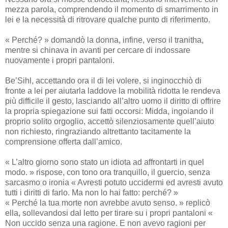
mezza parola, comprendendo il momento di smarrimento in
lei e la necessità di ritrovare qualche punto di riferimento.
« Perché? » domandò la donna, infine, verso il tranitha,
mentre si chinava in avanti per cercare di indossare
nuovamente i propri pantaloni.
Be’Sihl, accettando ora il di lei volere, si inginocchiò di
fronte a lei per aiutarla laddove la mobilità ridotta le rendeva
più difficile il gesto, lasciando all’altro uomo il diritto di offrire
la propria spiegazione sui fatti occorsi: Midda, ingoiando il
proprio solito orgoglio, accettò silenziosamente quell’aiuto
non richiesto, ringraziando altrettanto tacitamente la
comprensione offerta dall’amico.
« L’altro giorno sono stato un idiota ad affrontarti in quel
modo. » rispose, con tono ora tranquillo, il guercio, senza
sarcasmo o ironia « Avresti potuto uccidermi ed avresti avuto
tutti i diritti di farlo. Ma non lo hai fatto: perché? »
« Perché la tua morte non avrebbe avuto senso. » replicò
ella, sollevandosi dal letto per tirare su i propri pantaloni «
Non uccido senza una ragione. E non avevo ragioni per