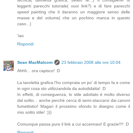
tecnica( tavoletta grafica, beato te...) ti consiglierei di
leggerti parecchi tutoriale( vuoi link?) e di fare parecchi
speed painting che ti daranno un maggiore senso delle
masse e del volume( che un pochino manca in questo
caso...)
'iao
Rispondi
Sean MacMalcom
23 febbraio 2008 alle ore 10:04
Ahhh... ora capisco! :D
La tavoletta grafica l'ho comprata un po' di tempo fa e come
in ogni cosa sto utilizzandola da autodidatta! :D
In effetti, di conseguenza, lo stile adottato è molto diverso
dal solito... anche perché cerca di semi-staccarsi dai canoni
fumettistici! Magari il prossimo sfondo lo disegno come il
mio solito stile! :)))
Comunque passa pure il link a cui accennavi! E grazie!!!! :D
Rispondi