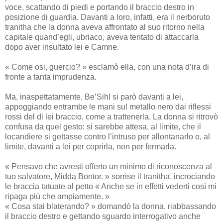
voce, scattando di piedi e portando il braccio destro in
posizione di guardia. Davanti a loro, infatti, era il nerboruto
tranitha che la donna aveva affrontato al suo ritorno nella
capitale quand’egli, ubriaco, aveva tentato di attaccarla
dopo aver insultato lei e Camne.
« Come osi, guercio? » esclamò ella, con una nota d’ira di
fronte a tanta imprudenza.
Ma, inaspettatamente, Be’Sihl si parò davanti a lei,
appoggiando entrambe le mani sul metallo nero dai riflessi
rossi del di lei braccio, come a trattenerla. La donna si ritrovò
confusa da quel gesto: si sarebbe attesa, al limite, che il
locandiere si gettasse contro l’intruso per allontanarlo o, al
limite, davanti a lei per coprirla, non per fermarla.
« Pensavo che avresti offerto un minimo di riconoscenza al
tuo salvatore, Midda Bontor. » sorrise il tranitha, incrociando
le braccia tatuate al petto « Anche se in effetti vederti così mi
ripaga più che ampiamente. »
« Cosa stai blaterando? » domandò la donna, riabbassando
il braccio destro e gettando sguardo interrogativo anche