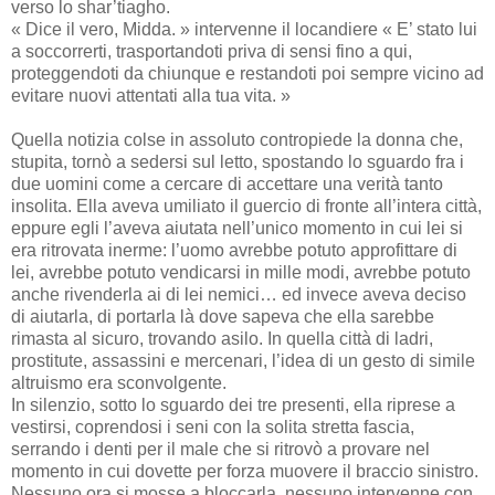
verso lo shar’tiagho.
« Dice il vero, Midda. » intervenne il locandiere « E’ stato lui
a soccorrerti, trasportandoti priva di sensi fino a qui,
proteggendoti da chiunque e restandoti poi sempre vicino ad
evitare nuovi attentati alla tua vita. »
Quella notizia colse in assoluto contropiede la donna che,
stupita, tornò a sedersi sul letto, spostando lo sguardo fra i
due uomini come a cercare di accettare una verità tanto
insolita. Ella aveva umiliato il guercio di fronte all’intera città,
eppure egli l’aveva aiutata nell’unico momento in cui lei si
era ritrovata inerme: l’uomo avrebbe potuto approfittare di
lei, avrebbe potuto vendicarsi in mille modi, avrebbe potuto
anche rivenderla ai di lei nemici… ed invece aveva deciso
di aiutarla, di portarla là dove sapeva che ella sarebbe
rimasta al sicuro, trovando asilo. In quella città di ladri,
prostitute, assassini e mercenari, l’idea di un gesto di simile
altruismo era sconvolgente.
In silenzio, sotto lo sguardo dei tre presenti, ella riprese a
vestirsi, coprendosi i seni con la solita stretta fascia,
serrando i denti per il male che si ritrovò a provare nel
momento in cui dovette per forza muovere il braccio sinistro.
Nessuno ora si mosse a bloccarla, nessuno intervenne con