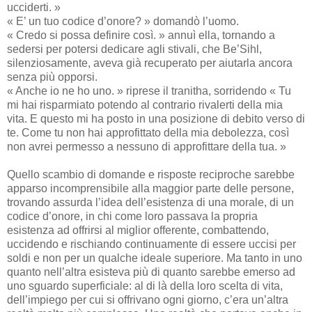
ucciderti. »
« E’ un tuo codice d’onore? » domandò l’uomo.
« Credo si possa definire così. » annuì ella, tornando a
sedersi per potersi dedicare agli stivali, che Be’Sihl,
silenziosamente, aveva già recuperato per aiutarla ancora
senza più opporsi.
« Anche io ne ho uno. » riprese il tranitha, sorridendo « Tu
mi hai risparmiato potendo al contrario rivalerti della mia
vita. E questo mi ha posto in una posizione di debito verso di
te. Come tu non hai approfittato della mia debolezza, così
non avrei permesso a nessuno di approfittare della tua. »
Quello scambio di domande e risposte reciproche sarebbe
apparso incomprensibile alla maggior parte delle persone,
trovando assurda l’idea dell’esistenza di una morale, di un
codice d’onore, in chi come loro passava la propria
esistenza ad offrirsi al miglior offerente, combattendo,
uccidendo e rischiando continuamente di essere uccisi per
soldi e non per un qualche ideale superiore. Ma tanto in uno
quanto nell’altra esisteva più di quanto sarebbe emerso ad
uno sguardo superficiale: al di là della loro scelta di vita,
dell’impiego per cui si offrivano ogni giorno, c’era un’altra