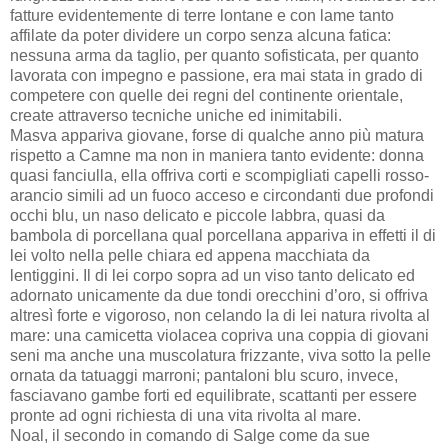
fatture evidentemente di terre lontane e con lame tanto
affilate da poter dividere un corpo senza alcuna fatica:
nessuna arma da taglio, per quanto sofisticata, per quanto
lavorata con impegno e passione, era mai stata in grado di
competere con quelle dei regni del continente orientale,
create attraverso tecniche uniche ed inimitabili.
Masva appariva giovane, forse di qualche anno più matura
rispetto a Camne ma non in maniera tanto evidente: donna
quasi fanciulla, ella offriva corti e scompigliati capelli rosso-
arancio simili ad un fuoco acceso e circondanti due profondi
occhi blu, un naso delicato e piccole labbra, quasi da
bambola di porcellana qual porcellana appariva in effetti il di
lei volto nella pelle chiara ed appena macchiata da
lentiggini. Il di lei corpo sopra ad un viso tanto delicato ed
adornato unicamente da due tondi orecchini d’oro, si offriva
altresì forte e vigoroso, non celando la di lei natura rivolta al
mare: una camicetta violacea copriva una coppia di giovani
seni ma anche una muscolatura frizzante, viva sotto la pelle
ornata da tatuaggi marroni; pantaloni blu scuro, invece,
fasciavano gambe forti ed equilibrate, scattanti per essere
pronte ad ogni richiesta di una vita rivolta al mare.
Noal, il secondo in comando di Salge come da sue