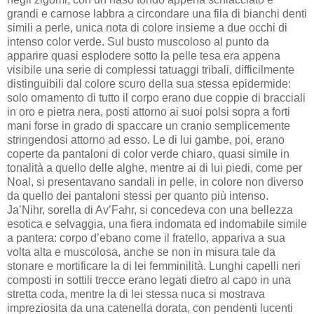
grandi e carnose labbra a circondare una fila di bianchi denti
simili a perle, unica nota di colore insieme a due occhi di
intenso color verde. Sul busto muscoloso al punto da
apparire quasi esplodere sotto la pelle tesa era appena
visibile una serie di complessi tatuaggi tribali, difficilmente
distinguibili dal colore scuro della sua stessa epidermide:
solo ornamento di tutto il corpo erano due coppie di bracciali
in oro e pietra nera, posti attorno ai suoi polsi sopra a forti
mani forse in grado di spaccare un cranio semplicemente
stringendosi attorno ad esso. Le di lui gambe, poi, erano
coperte da pantaloni di color verde chiaro, quasi simile in
tonalità a quello delle alghe, mentre ai di lui piedi, come per
Noal, si presentavano sandali in pelle, in colore non diverso
da quello dei pantaloni stessi per quanto più intenso.
Ja’Nihr, sorella di Av’Fahr, si concedeva con una bellezza
esotica e selvaggia, una fiera indomata ed indomabile simile
a pantera: corpo d’ebano come il fratello, appariva a sua
volta alta e muscolosa, anche se non in misura tale da
stonare e mortificare la di lei femminilità. Lunghi capelli neri
composti in sottili trecce erano legati dietro al capo in una
stretta coda, mentre la di lei stessa nuca si mostrava
impreziosita da una catenella dorata, con pendenti lucenti