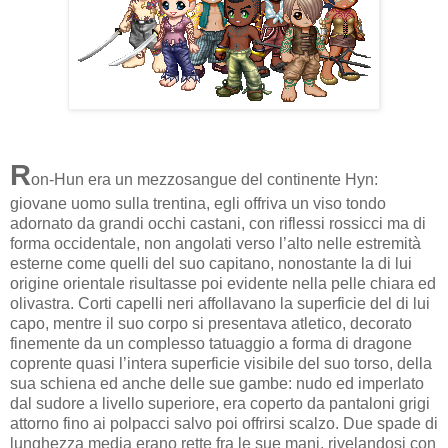
R
on-Hun era un mezzosangue del continente Hyn:
giovane uomo sulla trentina, egli offriva un viso tondo
adornato da grandi occhi castani, con riflessi rossicci ma di
forma occidentale, non angolati verso l’alto nelle estremità
esterne come quelli del suo capitano, nonostante la di lui
origine orientale risultasse poi evidente nella pelle chiara ed
olivastra. Corti capelli neri affollavano la superficie del di lui
capo, mentre il suo corpo si presentava atletico, decorato
finemente da un complesso tatuaggio a forma di dragone
coprente quasi l’intera superficie visibile del suo torso, della
sua schiena ed anche delle sue gambe: nudo ed imperlato
dal sudore a livello superiore, era coperto da pantaloni grigi
attorno fino ai polpacci salvo poi offrirsi scalzo. Due spade di
lunghezza media erano rette fra le sue mani, rivelandosi con