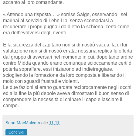
accanto al loro comandante.
« Attendo una risposta… » sorrise Salge, osservando i sei
marinai al servizio di Lehn-Ha, senza scomodarsi a
recuperare i propri pugnali da dietro la schiena, certo come
era dell’evolversi degli eventi.
E la sicurezza del capitano non si dimostrò vacua, la di lui
valutazione non si dimostrò errata: nessuna replica fu offerta
dal gruppo di avversari nel momento in cui, dopo tanto ardire
contro Midda quando erano comunque scioccamente certi di
poterla sopraffare, essi iniziarono ad indietreggiare,
sciogliendo la formazione da loro composta e liberando il
molo con sguardi frustrati e violenti.
Le due fazioni si erano guardate reciprocamente negli occhi
ed alla fine la più debole aveva dimostrato il buon senso di
comprendere la necessità di chinare il capo e lasciare il
campo.
Sean MacMalcom
alle
11:11
Condividi