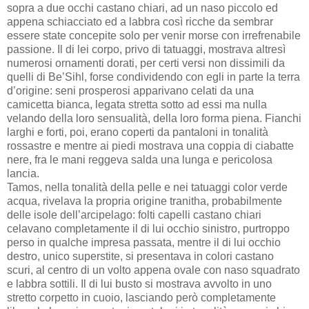
sopra a due occhi castano chiari, ad un naso piccolo ed
appena schiacciato ed a labbra così ricche da sembrar
essere state concepite solo per venir morse con irrefrenabile
passione. Il di lei corpo, privo di tatuaggi, mostrava altresì
numerosi ornamenti dorati, per certi versi non dissimili da
quelli di Be’Sihl, forse condividendo con egli in parte la terra
d’origine: seni prosperosi apparivano celati da una
camicetta bianca, legata stretta sotto ad essi ma nulla
velando della loro sensualità, della loro forma piena. Fianchi
larghi e forti, poi, erano coperti da pantaloni in tonalità
rossastre e mentre ai piedi mostrava una coppia di ciabatte
nere, fra le mani reggeva salda una lunga e pericolosa
lancia.
Tamos, nella tonalità della pelle e nei tatuaggi color verde
acqua, rivelava la propria origine tranitha, probabilmente
delle isole dell’arcipelago: folti capelli castano chiari
celavano completamente il di lui occhio sinistro, purtroppo
perso in qualche impresa passata, mentre il di lui occhio
destro, unico superstite, si presentava in colori castano
scuri, al centro di un volto appena ovale con naso squadrato
e labbra sottili. Il di lui busto si mostrava avvolto in uno
stretto corpetto in cuoio, lasciando però completamente