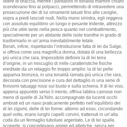
libere le braccia, mentre i pantaloni in tonalità marroni chiaro
scendevano fino ai polpacci, permettendo di intravedere una
prosecuzione dei di lui ornamenti tatuati fino alle caviglie,
sopra a piedi lasciati nudi. Nella mano sinistra, egli reggeva
con assoluto equilibrio un lungo e pesante tridente, attrezzo
più che utile tanto nella pesca quanto nel combattimento,
specialmente per un abitante delle isole tranithe in grado di
trasformarlo in un’arma inevitabilmente letale.
Berah, infine, rispettando l’introduzione fatta di lei da Salge,
si offriva come una magnifica donna, dotata di una bellezza
più unica che rara. Impossibile definire la di lei terra
d’origine, in un miscuglio di mille caratteristiche fisiche
ereditate da un retaggio fin troppo amplio: la di lei pelle
appariva bronzea, in una tonalità ramata più unica che rara,
decorata con precisione e cura del dettaglio in una serie di
finissimi tatuaggi rossi sul busto e sulla schiena. Il di lei viso,
appena appuntito verso il mento, offriva labbra carnose non
meno di quelle di Ja’Nihr, accompagnate da lucenti occhi
ambrati ed un naso praticamente perfetto nell’equilibrio dei
di lei zigomi, delle di lei forme: attorno ad esso, circondando
quel volto, erano lunghi capelli corvini, trattenuti in un’alta
coda da un fermaglio tubolare argentato. Le di lei spalle,
scoperte, si concedevano ampie ed atletiche, senza per