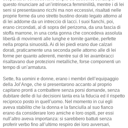
questo rinunciare ad un’intrinseca femminilità, mentre i di lei
seni si presentavano ricchi ma non eccessivi, risaltati nelle
proprie forme da uno stretto bustino dorato legato attorno al
di lei addome da un intreccio di lacci. I suoi fianchi, poi,
erano circondati, al di sopra del perizoma, da una fascia di
stoffa marrone, in una corta gonna che concedeva assoluta
libertà di movimenti alle lunghe e tornite gambe, perfette
nella propria sinuosità. Ai di lei piedi erano due calzari
dorati, praticamente una seconda pelle attorno alle di lei
forme per quanto aderenti, mentre sui di lei avambracci
risaltavano due protezioni metalliche, forse componenti un
tempo di un’armatura.
Sette, fra uomini e donne, erano i membri dell’equipaggio
della Jol’Ange, che si presentarono accanto al proprio
capitano pronti a combattere senza porsi domande, senza
dubitare delle di lui decisioni tanta era la fiducia ed il rispetto
reciproco posto in quell’uomo. Nel momento in cui egli
aveva stabilito che la donna e la fanciulla al suo fianco
erano da considerare loro amiche e loro ospiti, per essi
null’altro aveva importanza: si sarebbero battuti senza
proferir verbo fino all’ultimo respiro dei loro avversari,