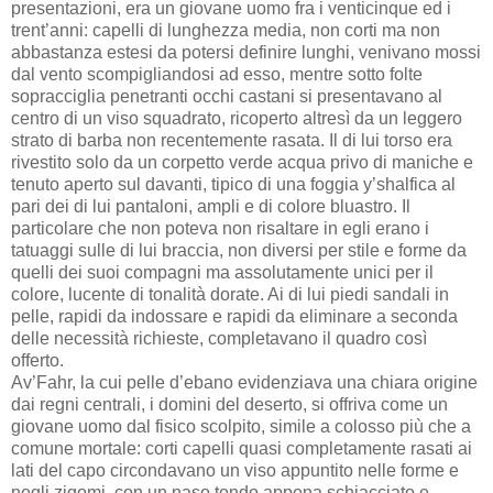
presentazioni, era un giovane uomo fra i venticinque ed i
trent’anni: capelli di lunghezza media, non corti ma non
abbastanza estesi da potersi definire lunghi, venivano mossi
dal vento scompigliandosi ad esso, mentre sotto folte
sopracciglia penetranti occhi castani si presentavano al
centro di un viso squadrato, ricoperto altresì da un leggero
strato di barba non recentemente rasata. Il di lui torso era
rivestito solo da un corpetto verde acqua privo di maniche e
tenuto aperto sul davanti, tipico di una foggia y’shalfica al
pari dei di lui pantaloni, ampli e di colore bluastro. Il
particolare che non poteva non risaltare in egli erano i
tatuaggi sulle di lui braccia, non diversi per stile e forme da
quelli dei suoi compagni ma assolutamente unici per il
colore, lucente di tonalità dorate. Ai di lui piedi sandali in
pelle, rapidi da indossare e rapidi da eliminare a seconda
delle necessità richieste, completavano il quadro così
offerto.
Av’Fahr, la cui pelle d’ebano evidenziava una chiara origine
dai regni centrali, i domini del deserto, si offriva come un
giovane uomo dal fisico scolpito, simile a colosso più che a
comune mortale: corti capelli quasi completamente rasati ai
lati del capo circondavano un viso appuntito nelle forme e
negli zigomi, con un naso tondo appena schiacciato e