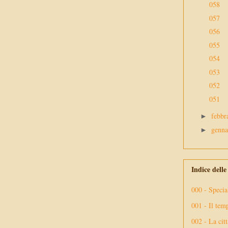
058
057
056
055
054
053
052
051
febbr
►
genn
►
Indice dell
000 - Specia
001 - Il tem
002 - La citt