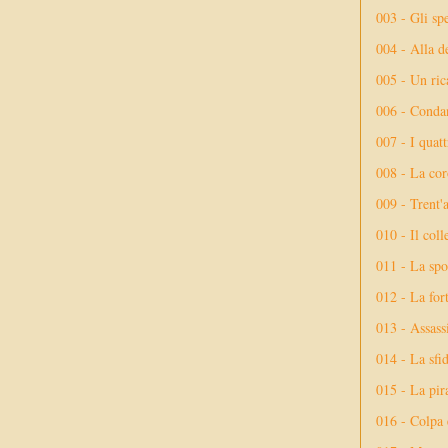
003 - Gli spe
004 - Alla d
005 - Un rica
006 - Conda
007 - I quatt
008 - La cor
009 - Trent'
010 - Il coll
011 - La spo
012 - La fort
013 - Assassi
014 - La sfid
015 - La pir
016 - Colpa 