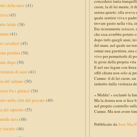
concedersi tanta tranquilli
ttri della nave
(41)
cuore, la di lei mente, il
serena quiete: ella aveva 
eriva
(45)
quale sentirsi viva e padr
trovare gusto nella vita, i
tto letale
(38)
Era sicuramente sciocco, 
nnata
(41)
che essa avrebbe potuto of
dopo tutti quegli anni, le
ro cavalieri
(45)
del mare, nel quale un tem
ormai una guerriera, una c
ona perduta
(58)
vivo per permetterle di pot
le gioie della propria vita
anni dopo
(50)
E nel suo legare con forza 
ezionista di sassi
(41)
offrì chiara non solo ai p
Camne: il di lei cuore, un
sa del sultano
(50)
indurito dalla violenza de
ezza fra i ghiacci
(54)
« Midda! » esclamò la fanc
nio nella città del peccato
(49)
Ma la donna non si fece b
nel proprio controllo sulla
a del sapiente
(55)
Camne. Ma non avere timo
amide nera
(48)
Pubblicato da
Sean Mac
e riscatto
(46)