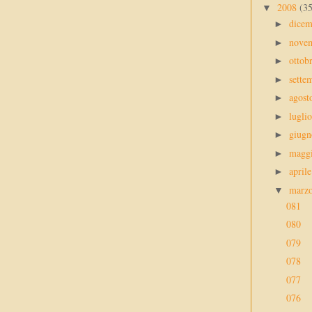
2008
(3
▼
dice
►
nove
►
ottob
►
sette
►
agos
►
lugli
►
giug
►
magg
►
april
►
marz
▼
081
080
079
078
077
076