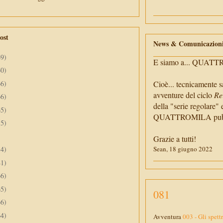
ost
News & Comunicazion
69)
E siamo a... QUAT
60)
66)
Cioè... tecnicamente s
avventure del ciclo
Re
66)
della "serie regolare" 
65)
QUATTROMILA pubbli
55)
Grazie a tutti!
34)
Sean, 18 giugno 2022
41)
66)
65)
081
66)
64)
Avventura
003 - Gli spett