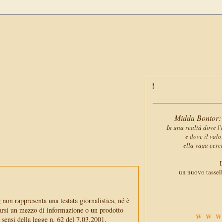
Midda Bontor: 
In una realtà dove l'
e dove il val
ella vaga cerc
D
un nuovo tassell
non rappresenta una testata giornalistica, né è
arsi un mezzo di informazione o un prodotto
WWW
i sensi della legge n. 62 del 7.03.2001.