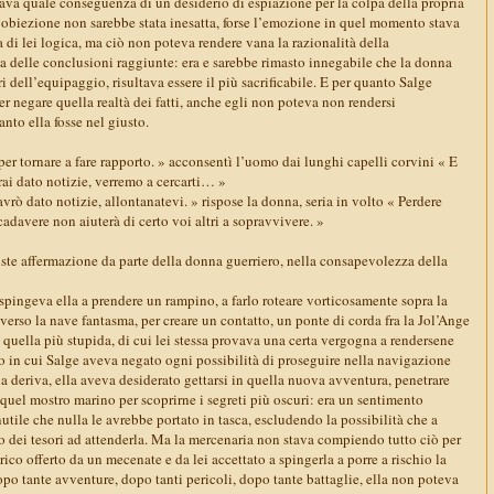
tava quale conseguenza di un desiderio di espiazione per la colpa della propria
e obiezione non sarebbe stata inesatta, forse l’emozione in quel momento stava
di lei logica, ma ciò non poteva rendere vana la razionalità della
za delle conclusioni raggiunte: era e sarebbe rimasto innegabile che la donna
ri dell’equipaggio, risultava essere il più sacrificabile. E per quanto Salge
er negare quella realtà dei fatti, anche egli non poteva non rendersi
nto ella fosse nel giusto.
er tornare a fare rapporto. » acconsentì l’uomo dai lunghi capelli corvini « E
rai dato notizie, verremo a cercarti… »
avrò dato notizie, allontanatevi. » rispose la donna, seria in volto « Perdere
cadavere non aiuterà di certo voi altri a sopravvivere. »
triste affermazione da parte della donna guerriero, nella consapevolezza della
spingeva ella a prendere un rampino, a farlo roteare vorticosamente sopra la
o verso la nave fantasma, per creare un contatto, un ponte di corda fra la Jol’Ange
se quella più stupida, di cui lei stessa provava una certa vergogna a rendersene
 in cui Salge aveva negato ogni possibilità di proseguire nella navigazione
a deriva, ella aveva desiderato gettarsi in quella nuova avventura, penetrare
 quel mostro marino per scoprirne i segreti più oscuri: era un sentimento
nutile che nulla le avrebbe portato in tasca, escludendo la possibilità che a
o dei tesori ad attenderla. Ma la mercenaria non stava compiendo tutto ciò per
rico offerto da un mecenate e da lei accettato a spingerla a porre a rischio la
dopo tante avventure, dopo tanti pericoli, dopo tante battaglie, ella non poteva