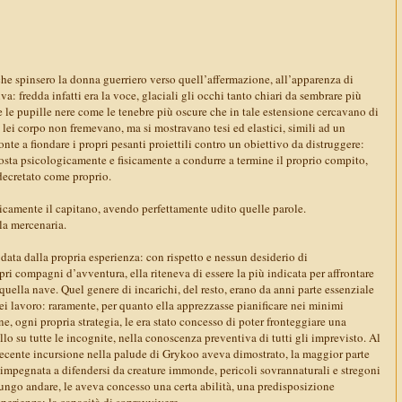
che spinsero la donna guerriero verso quell’affermazione, all’apparenza di
va: fredda infatti era la voce, glaciali gli occhi tanto chiari da sembrare più
e le pupille nere come le tenebre più oscure che in tale estensione cercavano di
i lei corpo non fremevano, ma si mostravano tesi ed elastici, simili ad un
nte a fiondare i propri pesanti proiettili contro un obiettivo da distruggere:
posta psicologicamente e fisicamente a condurre a termine il proprio compito,
decretato come proprio.
camente il capitano, avendo perfettamente udito quelle parole.
 la mercenaria.
ata dalla propria esperienza: con rispetto e nessun desiderio di
pri compagni d’avventura, ella riteneva di essere la più indicata per affrontare
quella nave. Quel genere di incarichi, del resto, erano da anni parte essenziale
 lei lavoro: raramente, per quanto ella apprezzasse pianificare nei minimi
ne, ogni propria strategia, le era stato concesso di poter fronteggiare una
lo su tutte le incognite, nella conoscenza preventiva di tutti gli imprevisto. Al
recente incursione nella palude di Grykoo aveva dimostrato, la maggior parte
a impegnata a difendersi da creature immonde, pericoli sovrannaturali e stregoni
lungo andare, le aveva concesso una certa abilità, una predisposizione
sperienza: la capacità di sopravvivere.