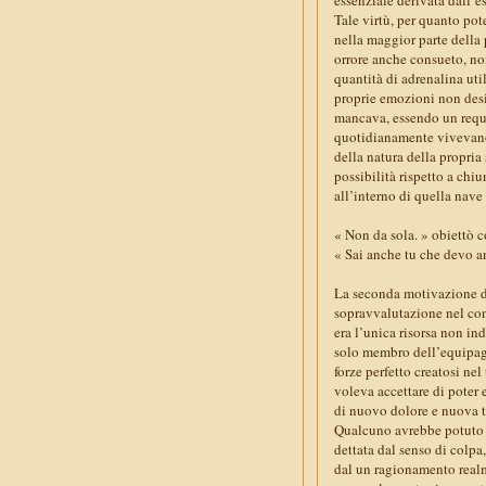
Tale virtù, per quanto po
nella maggior parte della 
orrore anche consueto, non
quantità di adrenalina util
proprie emozioni non desi
mancava, essendo un requisi
quotidianamente vivevano 
della natura della propria 
possibilità rispetto a chi
all’interno di quella nave
« Non da sola. » obiettò 
« Sai anche tu che devo an
La seconda motivazione d
sopravvalutazione nel con
era l’unica risorsa non in
solo membro dell’equipagg
forze perfetto creatosi ne
voleva accettare di poter 
di nuovo dolore e nuova tr
Qualcuno avrebbe potuto s
dettata dal senso di colpa
dal un ragionamento realm