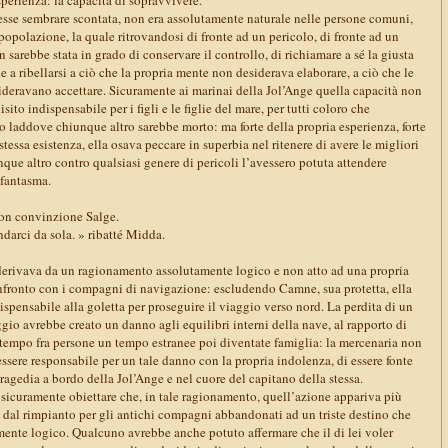
tesse sembrare scontata, non era assolutamente naturale nelle persone comuni,
popolazione, la quale ritrovandosi di fronte ad un pericolo, di fronte ad un
 sarebbe stata in grado di conservare il controllo, di richiamare a sé la giusta
e a ribellarsi a ciò che la propria mente non desiderava elaborare, a ciò che le
deravano accettare. Sicuramente ai marinai della Jol’Ange quella capacità non
to indispensabile per i figli e le figlie del mare, per tutti coloro che
laddove chiunque altro sarebbe morto: ma forte della propria esperienza, forte
stessa esistenza, ella osava peccare in superbia nel ritenere di avere le migliori
unque altro contro qualsiasi genere di pericoli l’avessero potuta attendere
 fantasma.
con convinzione Salge.
darci da sola. » ribatté Midda.
erivava da un ragionamento assolutamente logico e non atto ad una propria
fronto con i compagni di navigazione: escludendo Camne, sua protetta, ella
dispensabile alla goletta per proseguire il viaggio verso nord. La perdita di un
io avrebbe creato un danno agli equilibri interni della nave, al rapporto di
l tempo fra persone un tempo estranee poi diventate famiglia: la mercenaria non
essere responsabile per un tale danno con la propria indolenza, di essere fonte
agedia a bordo della Jol’Ange e nel cuore del capitano della stessa.
icuramente obiettare che, in tale ragionamento, quell’azione appariva più
, dal rimpianto per gli antichi compagni abbandonati ad un triste destino che
ente logico. Qualcuno avrebbe anche potuto affermare che il di lei voler