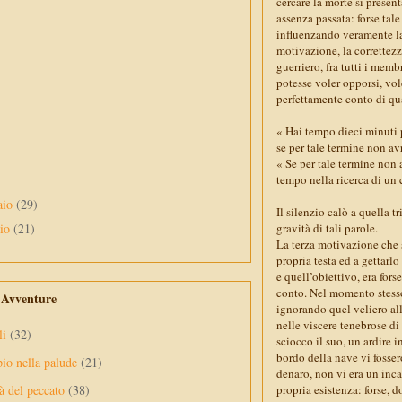
cercare la morte si presen
assenza passata: forse tal
influenzando veramente la 
motivazione, la correttez
guerriero, fra tutti i memb
potesse voler opporsi, vol
perfettamente conto di qua
« Hai tempo dieci minuti p
se per tale termine non av
« Se per tale termine non 
tempo nella ricerca di un 
aio
(29)
Il silenzio calò a quella 
aio
(21)
gravità di tali parole.
La terza motivazione che 
propria testa ed a gettarl
e quell’obiettivo, era for
conto. Nel momento stesso
e Avventure
ignorando quel veliero all
nelle viscere tenebrose di
li
(32)
sciocco il suo, un ardire i
bordo della nave vi fosser
pio nella palude
(21)
denaro, non vi era un inca
propria esistenza: forse, 
à del peccato
(38)