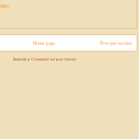
to:
Home page
Post più vecchio
Iscriviti a:
Commenti sul post (Atom)