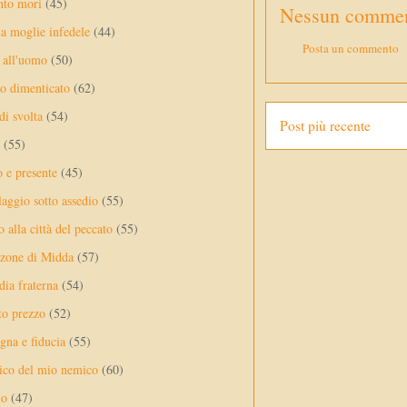
nto mori
(45)
Nessun commen
a moglie infedele
(44)
Posta un commento
 all'uomo
(50)
no dimenticato
(62)
di svolta
(54)
Post più recente
(55)
o e presente
(45)
laggio sotto assedio
(55)
 alla città del peccato
(55)
nzone di Midda
(57)
dia fraterna
(54)
sto prezzo
(52)
na e fiducia
(55)
ico del mio nemico
(60)
lo
(47)