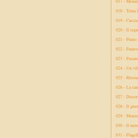
017 - Meme
018 - Tema l
019 - Caccia
020 - Il reg
021 - Punto 
022 - Futuro
023 - Passat
024 - Un vil
025 - Ritorno
026 - La ca
027 - Discor
028 - Il giu
029 - Menzog
030 - Il nem
031 - Flagel