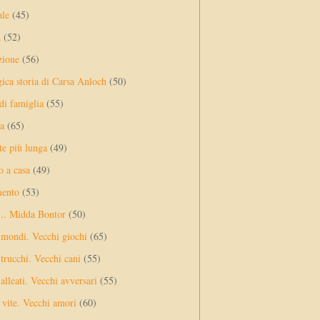
ale
(45)
a
(52)
zione
(56)
gica storia di Carsa Anloch
(50)
 di famiglia
(55)
a
(65)
te più lunga
(49)
o a casa
(49)
mento
(53)
... Midda Bontor
(50)
 mondi. Vecchi giochi
(65)
trucchi. Vecchi cani
(55)
alleati. Vecchi avversari
(55)
vite. Vecchi amori
(60)