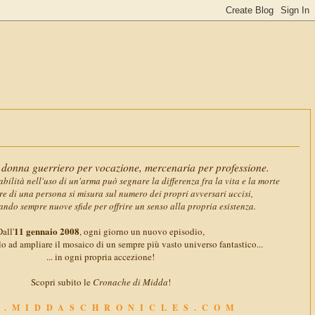
11 gennai
donna guerriero per vocazione, mercenaria per professione.
abilità nell'uso di un'arma può segnare la differenza fra la vita e la morte
ore di una persona si misura sul numero dei propri avversari uccisi,
ando sempre nuove sfide per offrire un senso alla propria esistenza.
11 gennaio 2008
all'
, ogni giorno un nuovo episodio,
o ad ampliare il mosaico di un sempre più vasto universo fantastico...
... in ogni propria accezione!
Scopri subito le
Cronache di Midda
!
.MIDDASCHRONICLES.COM