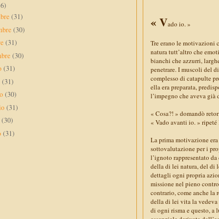
56)
mbre
(31)
« V
ado io. »
mbre
(30)
re
(31)
Tre erano le motivazioni 
natura tutt’altro che emoti
mbre
(30)
bianchi che azzurri, largh
to
(31)
penetrare. I muscoli del d
complesso di catapulte pro
o
(31)
ella era preparata, predis
no
(30)
l’impegno che aveva già 
io
(31)
« Cosa?! » domandò retori
e
(30)
« Vado avanti io. » ripeté
o
(31)
La prima motivazione era d
sottovalutazione per i pro
l’ignoto rappresentato da 
della di lei natura, del di
dettagli ogni propria azio
missione nel pieno control
contrario, come anche la 
della di lei vita la vedev
di ogni risma e questo, a 
essenziale derivata dall’e