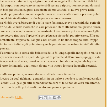
tà come al contrario in quei giorni non si era negata. Il di lei animo, il di lei
 di lei corpo, non potevano permettersi di restare a riposo, non potevano donarsi
un bisogno costante, quasi assuefante di nuove sfide, di nuove prove nelle
ona del proprio destino, nelle quali danzare insieme alla morte e per essa poter
n ogni istante di esistenza che le poteva essere concesso.
ma Midda aveva bisogno di quella nave fantasma, aveva necessità dei pericoli
frirle, delle mille morti che in essa potevano stare attendendola: perché ormai,
i non era più semplicemente una marinaia, forse non era più neanche una figlia
po poteva ritrovare l’apice e la completezza piena del proprio essere. Ella era
ombattente, forgiata nel sangue e nel dolore, in un fuoco troppo forte, troppo
er tornare indietro, di poter rinnegare la propria nuova natura in virtù di tutte
 passata.
l’estremità della corda alla balaustra della Jol’Ange, quella innegabile realtà si
ropri occhi ma anche a quelli di ogni altro presente, dell’intero equipaggio e di
 tempo votato al mare, ormai era stato spezzato in tale amore, in tale legame,
l resto del mondo, dagli orrori di una vita troppo lontana da quella serenità.
iulla sua protetta, avanzando verso di lei come a fermarla.
loccare da quel richiamo, gettandosi in un balzo a pendere sopra le onde, salda
 corda: « Salge e gli altri si prenderanno cura di te se non dovessi fare ritorno,
re… ho la pelle più dura di quanto non possa apparire. »
Malcom
alle
11:09