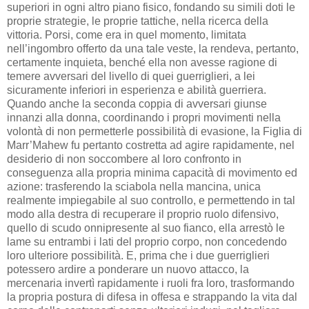
superiori in ogni altro piano fisico, fondando su simili doti le
proprie strategie, le proprie tattiche, nella ricerca della
vittoria. Porsi, come era in quel momento, limitata
nell’ingombro offerto da una tale veste, la rendeva, pertanto,
certamente inquieta, benché ella non avesse ragione di
temere avversari del livello di quei guerriglieri, a lei
sicuramente inferiori in esperienza e abilità guerriera.
Quando anche la seconda coppia di avversari giunse
innanzi alla donna, coordinando i propri movimenti nella
volontà di non permetterle possibilità di evasione, la Figlia di
Marr’Mahew fu pertanto costretta ad agire rapidamente, nel
desiderio di non soccombere al loro confronto in
conseguenza alla propria minima capacità di movimento ed
azione: trasferendo la sciabola nella mancina, unica
realmente impiegabile al suo controllo, e permettendo in tal
modo alla destra di recuperare il proprio ruolo difensivo,
quello di scudo onnipresente al suo fianco, ella arrestò le
lame su entrambi i lati del proprio corpo, non concedendo
loro ulteriore possibilità. E, prima che i due guerriglieri
potessero ardire a ponderare un nuovo attacco, la
mercenaria invertì rapidamente i ruoli fra loro, trasformando
la propria postura di difesa in offesa e strappando la vita dal