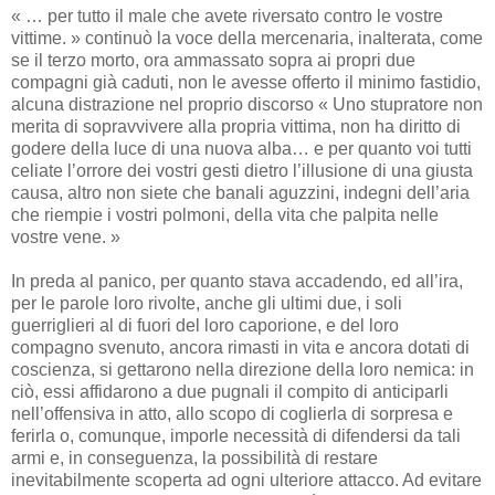
« … per tutto il male che avete riversato contro le vostre
vittime. » continuò la voce della mercenaria, inalterata, come
se il terzo morto, ora ammassato sopra ai propri due
compagni già caduti, non le avesse offerto il minimo fastidio,
alcuna distrazione nel proprio discorso « Uno stupratore non
merita di sopravvivere alla propria vittima, non ha diritto di
godere della luce di una nuova alba… e per quanto voi tutti
celiate l’orrore dei vostri gesti dietro l’illusione di una giusta
causa, altro non siete che banali aguzzini, indegni dell’aria
che riempie i vostri polmoni, della vita che palpita nelle
vostre vene. »
In preda al panico, per quanto stava accadendo, ed all’ira,
per le parole loro rivolte, anche gli ultimi due, i soli
guerriglieri al di fuori del loro caporione, e del loro
compagno svenuto, ancora rimasti in vita e ancora dotati di
coscienza, si gettarono nella direzione della loro nemica: in
ciò, essi affidarono a due pugnali il compito di anticiparli
nell’offensiva in atto, allo scopo di coglierla di sorpresa e
ferirla o, comunque, imporle necessità di difendersi da tali
armi e, in conseguenza, la possibilità di restare
inevitabilmente scoperta ad ogni ulteriore attacco. Ad evitare