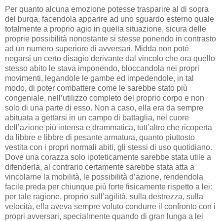
Per quanto alcuna emozione potesse trasparire al di sopra
del burqa, facendola apparire ad uno sguardo esterno quale
totalmente a proprio agio in quella situazione, sicura delle
proprie possibilità nonostante si stesse ponendo in contrasto
ad un numero superiore di avversari, Midda non poté
negarsi un certo disagio derivante dal vincolo che ora quello
stesso abito le stava imponendo, bloccandola nei propri
movimenti, legandole le gambe ed impedendole, in tal
modo, di poter combattere come le sarebbe stato più
congeniale, nell’utilizzo completo del proprio corpo e non
solo di una parte di esso. Non a caso, ella era da sempre
abituata a gettarsi in un campo di battaglia, nel cuore
dell’azione più intensa e drammatica, tutt’altro che ricoperta
da libbre e libbre di pesante armatura, quanto piuttosto
vestita con i propri normali abiti, gli stessi di uso quotidiano.
Dove una corazza solo ipoteticamente sarebbe stata utile a
difenderla, al contrario certamente sarebbe stata atta a
vincolarne la mobilità, le possibilità d’azione, rendendola
facile preda per chiunque più forte fisicamente rispetto a lei:
per tale ragione, proprio sull’agilità, sulla destrezza, sulla
velocità, ella aveva sempre voluto condurre il confronto con i
propri avversari, specialmente quando di gran lunga a lei