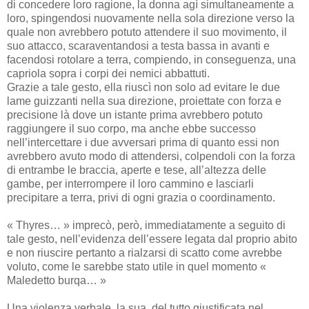
di concedere loro ragione, la donna agì simultaneamente a
loro, spingendosi nuovamente nella sola direzione verso la
quale non avrebbero potuto attendere il suo movimento, il
suo attacco, scaraventandosi a testa bassa in avanti e
facendosi rotolare a terra, compiendo, in conseguenza, una
capriola sopra i corpi dei nemici abbattuti.
Grazie a tale gesto, ella riuscì non solo ad evitare le due
lame guizzanti nella sua direzione, proiettate con forza e
precisione là dove un istante prima avrebbero potuto
raggiungere il suo corpo, ma anche ebbe successo
nell’intercettare i due avversari prima di quanto essi non
avrebbero avuto modo di attendersi, colpendoli con la forza
di entrambe le braccia, aperte e tese, all’altezza delle
gambe, per interrompere il loro cammino e lasciarli
precipitare a terra, privi di ogni grazia o coordinamento.
« Thyres… » imprecò, però, immediatamente a seguito di
tale gesto, nell’evidenza dell’essere legata dal proprio abito
e non riuscire pertanto a rialzarsi di scatto come avrebbe
voluto, come le sarebbe stato utile in quel momento «
Maledetto burqa… »
Una violenza verbale, la sua, del tutto giustificata nel