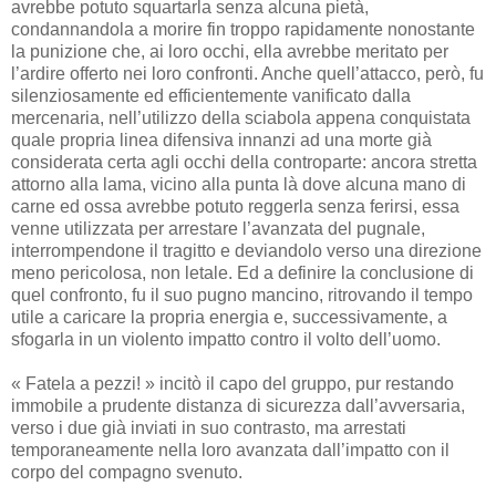
avrebbe potuto squartarla senza alcuna pietà,
condannandola a morire fin troppo rapidamente nonostante
la punizione che, ai loro occhi, ella avrebbe meritato per
l’ardire offerto nei loro confronti. Anche quell’attacco, però, fu
silenziosamente ed efficientemente vanificato dalla
mercenaria, nell’utilizzo della sciabola appena conquistata
quale propria linea difensiva innanzi ad una morte già
considerata certa agli occhi della controparte: ancora stretta
attorno alla lama, vicino alla punta là dove alcuna mano di
carne ed ossa avrebbe potuto reggerla senza ferirsi, essa
venne utilizzata per arrestare l’avanzata del pugnale,
interrompendone il tragitto e deviandolo verso una direzione
meno pericolosa, non letale. Ed a definire la conclusione di
quel confronto, fu il suo pugno mancino, ritrovando il tempo
utile a caricare la propria energia e, successivamente, a
sfogarla in un violento impatto contro il volto dell’uomo.
« Fatela a pezzi! » incitò il capo del gruppo, pur restando
immobile a prudente distanza di sicurezza dall’avversaria,
verso i due già inviati in suo contrasto, ma arrestati
temporaneamente nella loro avanzata dall’impatto con il
corpo del compagno svenuto.