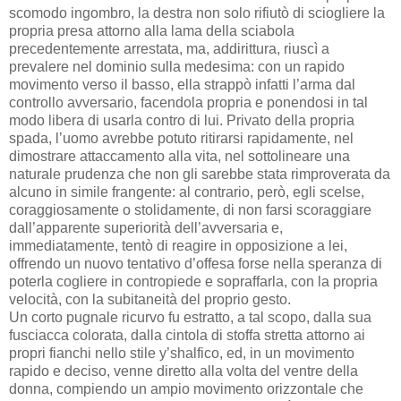
scomodo ingombro, la destra non solo rifiutò di sciogliere la
propria presa attorno alla lama della sciabola
precedentemente arrestata, ma, addirittura, riuscì a
prevalere nel dominio sulla medesima: con un rapido
movimento verso il basso, ella strappò infatti l’arma dal
controllo avversario, facendola propria e ponendosi in tal
modo libera di usarla contro di lui. Privato della propria
spada, l’uomo avrebbe potuto ritirarsi rapidamente, nel
dimostrare attaccamento alla vita, nel sottolineare una
naturale prudenza che non gli sarebbe stata rimproverata da
alcuno in simile frangente: al contrario, però, egli scelse,
coraggiosamente o stolidamente, di non farsi scoraggiare
dall’apparente superiorità dell’avversaria e,
immediatamente, tentò di reagire in opposizione a lei,
offrendo un nuovo tentativo d’offesa forse nella speranza di
poterla cogliere in contropiede e sopraffarla, con la propria
velocità, con la subitaneità del proprio gesto.
Un corto pugnale ricurvo fu estratto, a tal scopo, dalla sua
fusciacca colorata, dalla cintola di stoffa stretta attorno ai
propri fianchi nello stile y’shalfico, ed, in un movimento
rapido e deciso, venne diretto alla volta del ventre della
donna, compiendo un ampio movimento orizzontale che