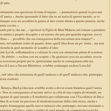
ll’urbe.
certamente una questione di terra d’origine... » puntualizzò quindi la giovane
 dell’amica « Anche ignorando il fatto che tu sei natia di questo mondo, se io
ualunque cosa sia accaduta in grazia al mio essere aliena a questo pianeta, anche
ente cavata. »
arda più te che me... » ipotizzò la Figlia di Marr’Mahew, nel tornare a prendere
ne mirata a proprio discapito e un’azione che pur, per qualche ragione, aveva
ellina « ... possibile che sia conseguenza della tua natura non umana?! »
nte, nel rendersi conto di quanto, forse, quell’idea fosse un po’ tirata... ma non
plorarla in quel momento di scambio d’idee.
te Lys’sh, soffermandosi a valutare la cosa con attenzione prima di scuotere,
« Ne dubito. » escluse con un sospiro « Se qualsiasi cosa sia accaduta, avesse
tta eccezione proprio per te, ipotizziamo anche in conseguenza alla tua
trice di Luce e Oscura Mietitrice, avrebbe comunque escluso Lora dal
, tutt’altro che entusiasta di quell’andazzo e di quell’andazzo che, purtroppo,
lcun risultato.
 di Kriarya, Har-Lys’sha non avrebbe avuto a dover essere fraintesa qual l’unica
 Non in conseguenza al recente arrivo in città di una coppia di ritornati, un
inari di quel mondo e lì trasferitisi per collaborare con l’Ucciditrice di Dei e
l fine di avviare un processo di modernizzazione della città stessa, anche e
 meglio fronteggiare quelle nuove minacce che, purtroppo, stavano iniziando a
seguenza all’arrivo, entro i confini di quel mondo, di competenze tecniche