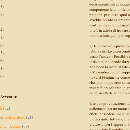
decisamente più avanzate 
65)
componente femminile, nel
55)
proporsi, piuttosto, qual 
avrebbe potuto essere inte
Korl Jenn’gs e Lora Gron’
34)
vita”, in attesa di trovar
riconosciuta qual, purtropp
41)
66)
« Dannazione! » protestò q
rabbia che stava crescend
65)
verso l’amica « Possibile 
66)
insistette, riducendo forz
non poco la mano al fato « 
64)
« Mi sembra un po’ troppo
56)
trovarsi idealmente conco
che, qualunque cosa sia ac
restare fuori soltanto in g
voler, in effetti, soltanto
e Avventure
E se pur, provocazione, t
li
(32)
soffermarsi per un momento
effetti possedere una qual
pio nella palude
(21)
Ipotizzando, tuttavia, che
piuttosto, per l’appunto,
à del peccato
(38)
quindi stato il perché del