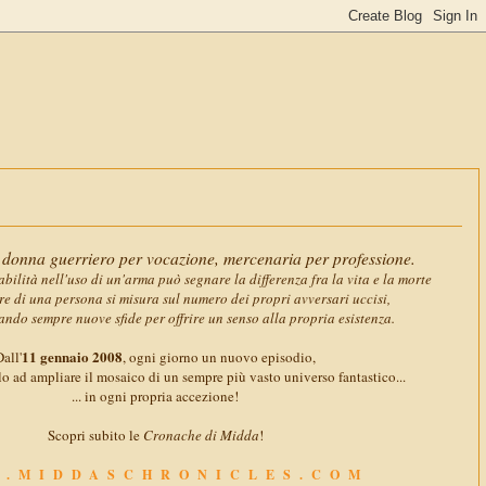
11 gennaio 
donna guerriero per vocazione, mercenaria per professione.
abilità nell'uso di un'arma può segnare la differenza fra la vita e la morte
ore di una persona si misura sul numero dei propri avversari uccisi,
ando sempre nuove sfide per offrire un senso alla propria esistenza.
11 gennaio 2008
all'
, ogni giorno un nuovo episodio,
o ad ampliare il mosaico di un sempre più vasto universo fantastico...
... in ogni propria accezione!
Scopri subito le
Cronache di Midda
!
.MIDDASCHRONICLES.COM