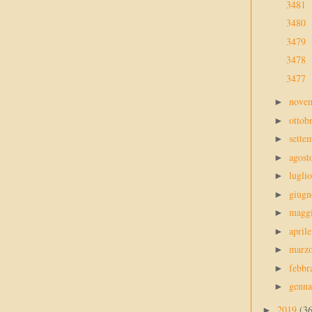
3481
3480
3479
3478
3477
nove
►
ottob
►
sette
►
agos
►
lugli
►
giug
►
magg
►
april
►
marz
►
febbr
►
genn
►
2019
(3
►