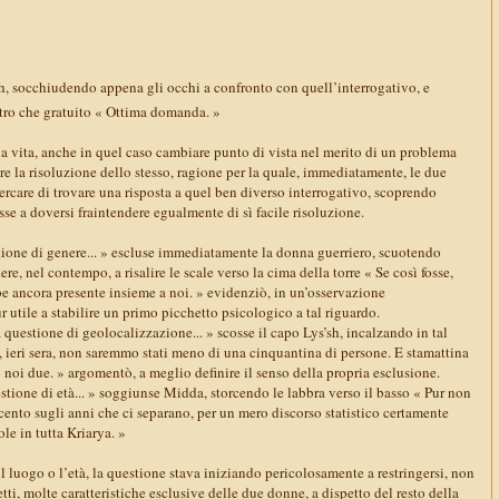
sh, socchiudendo appena gli occhi a confronto con quell’interrogativo, e
ltro che gratuito « Ottima domanda. »
 vita, anche in quel caso cambiare punto di vista nel merito di un problema
re la risoluzione dello stesso, ragione per la quale, immediatamente, le due
rcare di trovare una risposta a quel ben diverso interrogativo, scoprendo
esse a doversi fraintendere egualmente di sì facile risoluzione.
tione di genere... » escluse immediatamente la donna guerriero, scuotendo
re, nel contempo, a risalire le scale verso la cima della torre « Se così fosse,
be ancora presente insieme a noi. » evidenziò, in un’osservazione
 utile a stabilire un primo picchetto psicologico a tal riguardo.
questione di geolocalizzazione... » scosse il capo Lys’sh, incalzando in tal
, ieri sera, non saremmo stati meno di una cinquantina di persone. E stamattina
o noi due. » argomentò, a meglio definire il senso della propria esclusione.
tione di età... » soggiunse Midda, storcendo le labbra verso il basso « Pur non
ento sugli anni che ci separano, per un mero discorso statistico certamente
e in tutta Kriarya. »
il luogo o l’età, la questione stava iniziando pericolosamente a restringersi, non
etti, molte caratteristiche esclusive delle due donne, a dispetto del resto della