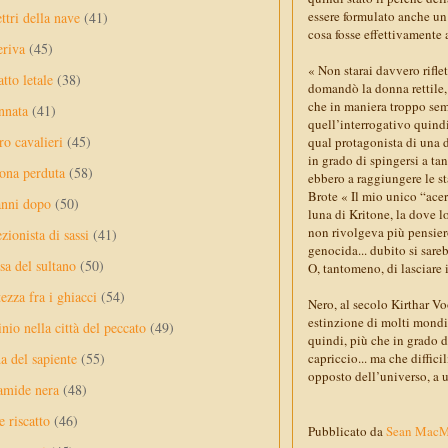
essere formulato anche un 
ttri della nave
(41)
cosa fosse effettivamente 
eriva
(45)
« Non starai davvero rifle
tto letale
(38)
domandò la donna rettile, 
che in maniera troppo sem
nnata
(41)
quell’interrogativo quindi
ro cavalieri
(45)
qual protagonista di una 
in grado di spingersi a ta
ona perduta
(58)
ebbero a raggiungere le st
Brote « Il mio unico “ace
anni dopo
(50)
luna di Kritone, la dove l
non rivolgeva più pensier
ezionista di sassi
(41)
genocida... dubito si sare
sa del sultano
(50)
O, tantomeno, di lasciare i
ezza fra i ghiacci
(54)
Nero, al secolo Kirthar Vo
estinzione di molti mondi,
nio nella città del peccato
(49)
quindi, più che in grado d
capriccio... ma che diffic
a del sapiente
(55)
opposto dell’universo, a 
amide nera
(48)
e riscatto
(46)
Pubblicato da
Sean Mac