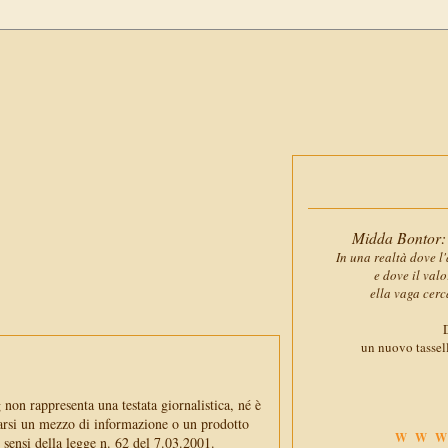
Midda Bontor: 
In una realtà dove l'
e dove il val
ella vaga cerc
D
un nuovo tassell
non rappresenta una testata giornalistica, né è
arsi un mezzo di informazione o un prodotto
WWW
i sensi della legge n. 62 del 7.03.2001.