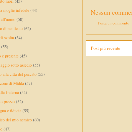
nto mori
(45)
a moglie infedele
(44)
Nessun commen
 all'uomo
(50)
Posta un commento
no dimenticato
(62)
di svolta
(54)
(55)
Post più recente
o e presente
(45)
laggio sotto assedio
(55)
 alla città del peccato
(55)
nzone di Midda
(57)
dia fraterna
(54)
sto prezzo
(52)
na e fiducia
(55)
ico del mio nemico
(60)
lo
(47)