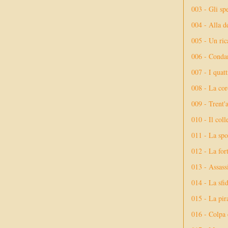
003 - Gli spe
004 - Alla d
005 - Un rica
006 - Conda
007 - I quatt
008 - La cor
009 - Trent'
010 - Il coll
011 - La spo
012 - La fort
013 - Assassi
014 - La sfid
015 - La pir
016 - Colpa 