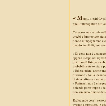
« M
mm... » esitò Lys’
quell’interrogativo tutt’a
Come sovente accade nella
avrebbe forse potuto aiuta
donne si impegnarono a ce
quanto, in effetti, non av
« Di certo non è una ques
appena il capo nel riprende
più di metà Kriarya sareb
probabilmente ovvia, e pur
« Ed escluderei anche una 
direzione « Nella locanda
ci siamo ritrovate soltant
« Parimenti non è una ques
volendo porre troppo l’acc
non saremmo rimaste da sol
Escludendo così il sesso, 
avendo a sussistere, in eff