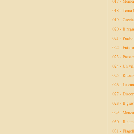
017 - Meme
018 - Tema l
019 - Caccia
020 - Il reg
021 - Punto 
022 - Futuro
023 - Passat
024 - Un vil
025 - Ritorno
026 - La ca
027 - Discor
028 - Il giu
029 - Menzog
030 - Il nem
031 - Flagel