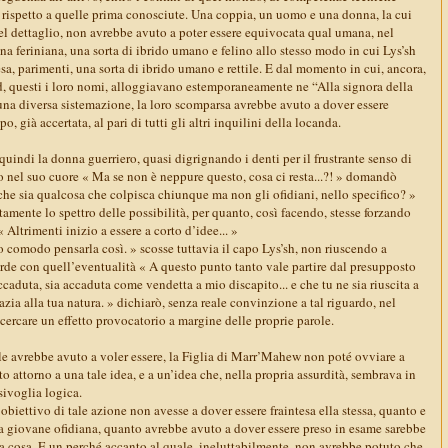
rispetto a quelle prima conosciute. Una coppia, un uomo e una donna, la cui
 dettaglio, non avrebbe avuto a poter essere equivocata qual umana, nel
una feriniana, una sorta di ibrido umano e felino allo stesso modo in cui Lys’sh
sa, parimenti, una sorta di ibrido umano e rettile. E dal momento in cui, ancora,
d, questi i loro nomi, alloggiavano estemporaneamente ne “Alla signora della
e una diversa sistemazione, la loro scomparsa avrebbe avuto a dover essere
o, già accertata, al pari di tutti gli altri inquilini della locanda.
uindi la donna guerriero, quasi digrignando i denti per il frustrante senso di
o nel suo cuore « Ma se non è neppure questo, cosa ci resta...?! » domandò
che sia qualcosa che colpisca chiunque ma non gli ofidiani, nello specifico? »
atamente lo spettro delle possibilità, per quanto, così facendo, stesse forzando
Altrimenti inizio a essere a corto d’idee... »
 comodo pensarla così. » scosse tuttavia il capo Lys’sh, non riuscendo a
rde con quell’eventualità « A questo punto tanto vale partire dal presupposto
caduta, sia accaduta come vendetta a mio discapito... e che tu ne sia riuscita a
razia alla tua natura. » dichiarò, senza reale convinzione a tal riguardo, nel
 ricercare un effetto provocatorio a margine delle proprie parole.
ale avrebbe avuto a voler essere, la Figlia di Marr’Mahew non poté ovviare a
 attorno a una tale idea, e a un’idea che, nella propria assurdità, sembrava in
sivoglia logica.
 obiettivo di tale azione non avesse a dover essere fraintesa ella stessa, quanto e
 la giovane ofidiana, quanto avrebbe avuto a dover essere preso in esame sarebbe
la cosa. E un perché accanto al quale, ineluttabilmente, non avrebbe potuto che