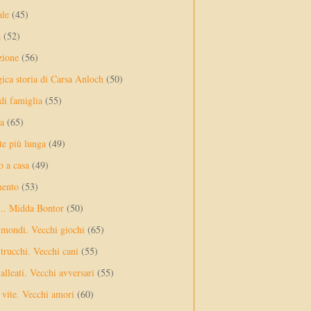
ale
(45)
a
(52)
zione
(56)
gica storia di Carsa Anloch
(50)
 di famiglia
(55)
a
(65)
te più lunga
(49)
o a casa
(49)
mento
(53)
... Midda Bontor
(50)
 mondi. Vecchi giochi
(65)
trucchi. Vecchi cani
(55)
alleati. Vecchi avversari
(55)
vite. Vecchi amori
(60)