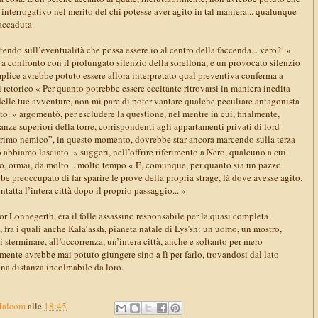
interrogativo nel merito del chi potesse aver agito in tal maniera... qualunque
accaduta.
ttendo sull’eventualità che possa essere io al centro della faccenda... vero?! »
a confronto con il prolungato silenzio della sorellona, e un provocato silenzio
plice avrebbe potuto essere allora interpretato qual preventiva conferma a
 retorico « Per quanto potrebbe essere eccitante ritrovarsi in maniera inedita
delle tue avventure, non mi pare di poter vantare qualche peculiare antagonista
nto. » argomentò, per escludere la questione, nel mentre in cui, finalmente,
anze superiori della torre, corrispondenti agli appartamenti privati di lord
rrimo nemico”, in questo momento, dovrebbe star ancora marcendo sulla terza
o abbiamo lasciato. » suggerì, nell’offrire riferimento a Nero, qualcuno a cui
o, ormai, da molto... molto tempo « E, comunque, per quanto sia un pazzo
bbe preoccupato di far sparire le prove della propria strage, là dove avesse agito.
ntatta l’intera città dopo il proprio passaggio... »
or Lonnegerth, era il folle assassino responsabile per la quasi completa
 fra i quali anche Kala’assh, pianeta natale di Lys’sh: un uomo, un mostro,
i sterminare, all’occorrenza, un’intera città, anche e soltanto per mero
ilmente avrebbe mai potuto giungere sino a lì per farlo, trovandosi dal lato
una distanza incolmabile da loro.
Malcom
alle
18:45