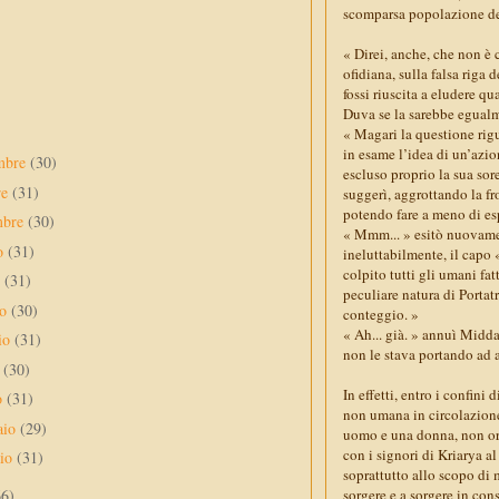
scomparsa popolazione de
« Direi, anche, che non è 
ofidiana, sulla falsa riga
fossi riuscita a eludere q
Duva se la sarebbe egualm
« Magari la questione rigu
in esame l’idea di un’azio
mbre
(30)
escluso proprio la sua sor
re
(31)
suggerì, aggrottando la fro
potendo fare a meno di es
mbre
(30)
« Mmm... » esitò nuovamen
to
(31)
ineluttabilmente, il capo 
colpito tutti gli umani fa
o
(31)
peculiare natura di Porta
no
(30)
conteggio. »
« Ah... già. » annuì Midda
io
(31)
non le stava portando ad a
e
(30)
In effetti, entro i confini
o
(31)
non umana in circolazione.
aio
(29)
uomo e una donna, non orig
con i signori di Kriarya a
aio
(31)
soprattutto allo scopo di
66)
sorgere e a sorgere in con