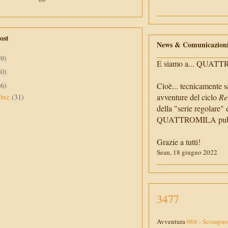
ost
News & Comunicazion
69)
E siamo a... QUAT
60)
66)
Cioè... tecnicamente s
avventure del ciclo
Re
mbre
(31)
della "serie regolare" 
QUATTROMILA pubbli
Grazie a tutti!
Sean, 18 giugno 2022
3477
Avventura
066 - Scompar