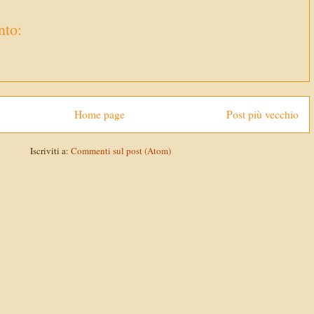
to:
Home page
Post più vecchio
Iscriviti a:
Commenti sul post (Atom)