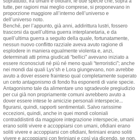
soprattutto, fra umani e ofidiani, le due specie che, sopra a
tutte, per ragioni mai meglio comprese, si proponevano in
proporzione maggiore all’interno dell’universo e
dell’universo noto.
Benché, per l’appunto, già anni, addirittura lustri, fossero
trascorsi da quell’ultima guerra interplanetaria, e da
quell’ultima guerra a seguito della quale, fortunatamente,
nessun nuovo conflitto razziale aveva avuto ragione di
esplodere in maniera egualmente violenta e, anzi,
determinati atti prima giudicati “bellici” avevano iniziato a
essere riconosciuti né più né meno quali “terroristici”; anche
nei mondi dai quali Lys’sh e Lora giungevano, non avrebbe
avuto a dover essere frainteso qual completamente superato
un certo antagonismo di fondo fra esponenti di varie specie.
Antagonismo tale da alimentare uno sgradevole pregiudizio
per cui già non propriamente comuni avrebbero avuto a
dover essere intese le amicizie personali interspecie...
figurarsi, quindi, rapporti sentimentali. Salvo rarissime
eccezioni, quindi, anche in quei mondi coloniali
contraddistinti da maggiore integrazione interspecie, umani
erano soliti vivere e accoppiarsi con umani, ofidiani erano
soliti vivere e accoppiarsi con ofidiani, feriniani erano soliti
vivere e accoppiarsi con feriniani e così via dicendo, se non,