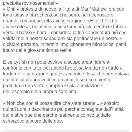
precipita rovinosamente! »
« Ohi! » protestò di nuovo la Figlia di Marr’Mahew, ora con
tono tuttavia più scherzoso che serio, nel riconoscere
quanto, comunque, ella avesse ragione « E io che ti ho
anche difesa, un attimo fa! » si lamentò, storcendo le labbra
verso il basso « Lora... considera la tua candidatura più che
valida: nella nostra squadra si sta per liberare un posto. »
dichiarò pertanto, in termini implicitamente minacciosi per il
futuro della giovane donna rettile.
E se Lys’sh non poté ovviare a scoppiare a ridere a
confronto con tutto ciò, anche la stessa Midda non tardò a
tradurre l’espressione grottescamente offesa che presentava
dipinta sul proprio volto in un amplio sorriso divertito,
preludio a una vera e propria risata a imitazione
dell’esempio della propria sorellina.
« Non che non si possa dire che siete strane... » sospirò
quindi Lora, ridacchiando più perché contagiata dall’ilarità
delle altre due che perché realmente coinvolta dallo
scherzoso giocare delle due.