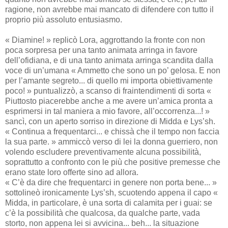
ragione, non avrebbe mai mancato di difendere con tutto il
proprio più assoluto entusiasmo.
« Diamine! » replicò Lora, aggrottando la fronte con non
poca sorpresa per una tanto animata arringa in favore
dell’ofidiana, e di una tanto animata arringa scandita dalla
voce di un’umana « Ammetto che sono un po’ gelosa. E non
per l’amante segreto... di quello mi importa obiettivamente
poco! » puntualizzò, a scanso di fraintendimenti di sorta «
Piuttosto piacerebbe anche a me avere un’amica pronta a
esprimersi in tal maniera a mio favore, all’occorrenza...! »
sancì, con un aperto sorriso in direzione di Midda e Lys’sh.
« Continua a frequentarci... e chissà che il tempo non faccia
la sua parte. » ammiccò verso di lei la donna guerriero, non
volendo escludere preventivamente alcuna possibilità,
soprattutto a confronto con le più che positive premesse che
erano state loro offerte sino ad allora.
« C’è da dire che frequentarci in genere non porta bene... »
sottolineò ironicamente Lys’sh, scuotendo appena il capo «
Midda, in particolare, è una sorta di calamita per i guai: se
c’è la possibilità che qualcosa, da qualche parte, vada
storto, non appena lei si avvicina... beh... la situazione