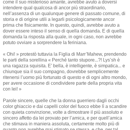
come il suo misterioso amante, avrebbe avuto a doversi
intendere qual qualcosa di ancor più straordinario,
nell’assenza di un qualunque genere di passato comune, di
storia e di origine utili a legarli psicologicamente ancor
prima che fisicamente. In questo, quindi, avrebbe avuto a
dover essere inteso il senso di quella domanda. E di quella
domanda la risposta alla quale, in ogni caso, non avrebbe
potuto ovviare a sorprendere la feriniana.
« Ohi! » protestò tuttavia la Figlia di Marr’Mahew, prendendo
le parti della sorellina « Perché tanto stupore...?! Lys’sh è
una ragazza squisita. E’ bella, è intelligente, è simpatica... e
chiunque sia il suo compagno, dovrebbe semplicemente
ritenersi l’uomo più fortunato di questo e di ogni altro mondo,
per avere occasione di condividere parte della propria vita
con lei! »
Parole sincere, quelle che la donna guerriero dagli occhi
color ghiaccio e dai capelli color del fuoco ebbe lì a scandire
con quieta convinzione, volte a dimostrare il più assoluto e
sincero affetto da lei provato per l’amica, e per quell’amica
che stimava in maniera assoluta, certamente molto più di
quanto non avrebbe mai stimato se stessa, e che, per tal