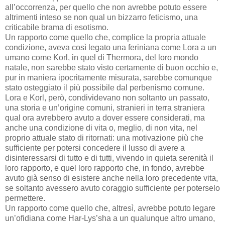
all’occorrenza, per quello che non avrebbe potuto essere
altrimenti inteso se non qual un bizzarro feticismo, una
criticabile brama di esotismo.
Un rapporto come quello che, complice la propria attuale
condizione, aveva così legato una feriniana come Lora a un
umano come Korl, in quel di Thermora, del loro mondo
natale, non sarebbe stato visto certamente di buon occhio e,
pur in maniera ipocritamente misurata, sarebbe comunque
stato osteggiato il più possibile dal perbenismo comune.
Lora e Korl, però, condividevano non soltanto un passato,
una storia e un’origine comuni, stranieri in terra straniera
qual ora avrebbero avuto a dover essere considerati, ma
anche una condizione di vita o, meglio, di non vita, nel
proprio attuale stato di ritornati: una motivazione più che
sufficiente per potersi concedere il lusso di avere a
disinteressarsi di tutto e di tutti, vivendo in quieta serenità il
loro rapporto, e quel loro rapporto che, in fondo, avrebbe
avuto già senso di esistere anche nella loro precedente vita,
se soltanto avessero avuto coraggio sufficiente per poterselo
permettere.
Un rapporto come quello che, altresì, avrebbe potuto legare
un’ofidiana come Har-Lys’sha a un qualunque altro umano,