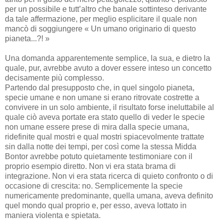
per un possibile e tutt’altro che banale sottinteso derivante
da tale affermazione, per meglio esplicitare il quale non
mancò di soggiungere « Un umano originario di questo
pianeta...?! »
Una domanda apparentemente semplice, la sua, e dietro la
quale, pur, avrebbe avuto a dover essere inteso un concetto
decisamente più complesso.
Partendo dal presupposto che, in quel singolo pianeta,
specie umane e non umane si erano ritrovate costrette a
convivere in un solo ambiente, il risultato forse ineluttabile al
quale ciò aveva portate era stato quello di veder le specie
non umane essere prese di mira dalla specie umana,
ridefinite qual mostri e qual mostri spiacevolmente trattate
sin dalla notte dei tempi, per così come la stessa Midda
Bontor avrebbe potuto quietamente testimoniare con il
proprio esempio diretto. Non vi era stata brama di
integrazione. Non vi era stata ricerca di quieto confronto o di
occasione di crescita: no. Semplicemente la specie
numericamente predominante, quella umana, aveva definito
quel mondo qual proprio e, per esso, aveva lottato in
maniera violenta e spietata.