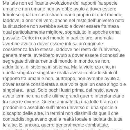
Ma tale non edificante evoluzione dei rapporti fra specie
umane e non umane non avrebbe avuto a dover essere
frainteso qual un caso straordinario proprio di quel mondo,
laddove, a onor del vero, anche nel resto dell’universo noto
la situazione non avrebbe avuto a dover essere fraintesa
qual particolarmente migliore, soprattutto in epoche ormai
passate. Certo: in quel mondo in particolare, anomala
avrebbe avuto a dover essere intesa un’originale
coesistenza fra le stesse, laddove nel resto dell’universo,
generalmente, avrebbero avuto a dover essere riconosciute
segregate distintamente di mondo in mondo, se non,
addirittura, di sistema in sistema. Ma la violenza che, in
quella singola e singolare realtà aveva contraddistinto il
rapporto fra umani e non, purtroppo, non avrebbe avuto a
dover essere considerata a sua volta qual un caso singolo e
singolare... anzi. Solo pochi lustri prima, del resto, aveva
avuto termine una delle ultime grandi guerre interplanetarie
fra specie diverse. Guerre animate da una folle brama di
predominio assoluto sull’intero universo di una specie a
discapito delle altre, in termini non dissimili da quelli che
contraddistinguevano quella realtà locale e isolata da tutte
le altre. E, ancora, guerre generalmente combattute,