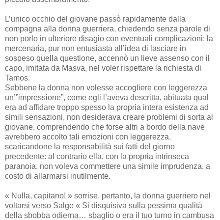
L’unico occhio del giovane passò rapidamente dalla
compagna alla donna guerriera, chiedendo senza parole di
non porlo in ulteriore disagio con eventuali complicazioni: la
mercenaria, pur non entusiasta all’idea di lasciare in
sospeso quella questione, accennò un lieve assenso con il
capo, imitata da Masva, nel voler rispettare la richiesta di
Tamos.
Sebbene la donna non volesse accogliere con leggerezza
un’”impressione”, come egli l’aveva descritta, abituata qual
era ad affidare troppo spesso la propria intera esistenza ad
simili sensazioni, non desiderava creare problemi di sorta al
giovane, comprendendo che forse altri a bordo della nave
avrebbero accolto tali emozioni con leggerezza,
scaricandone la responsabilità sui fatti del giorno
precedente: al contrario ella, con la propria intrinseca
paranoia, non voleva commettere una simile imprudenza, a
costo di allarmarsi inutilmente.
« Nulla, capitano! » sorrise, pertanto, la donna guerriero nel
voltarsi verso Salge « Si disquisiva sulla pessima qualità
della sbobba odierna… sbaglio o era il tuo turno in cambusa