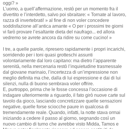
oggi? »
L’uomo, a quell’affermazione, restò per un momento fra il
divertito e l’interdetto, salvo poi sbraitare: « Tornate al lavoro,
razza di invertebrati! » al fine di non voler concedere
soddisfazione all’antica amante « O per i prossimi tre giorni
vi farò provare l’esaltante dieta del naufrago... ed allora
vedremo se avrete ancora da ridire su come cucino! »
I tre, a quelle parole, ripresero rapidamente i propri incarichi,
sorridendo per i toni quasi grotteschi assunti
volontariamente dal loro capitano: ma dietro l’apparente
serenità, nella mercenaria restò l’inquietudine trasmessale
dal giovane marinaio, l’incertezza di un’impressione non
meglio definita ma che, dalla di lui espressione e dai di lui
silenzi, nulla di buono sembrava voler offrire.
E, purtroppo, prima che le fosse concessa l’occasione di
indagare ulteriormente a riguardo, il fato girò nuove carte sul
tavolo da gioco, lasciando concretizzare quelle sensazioni
negative, quelle forse sciocche paure in qualcosa di
tremendamente reale. Quando, infatti, la notte stava ormai
iniziando a cedere il passo al giorno, segnando così un
nuovo cambio di turno che avrebbe visto Midda, Tamos e