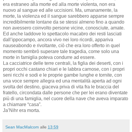
era estraneo alla morte ed alla morte violenta, non era
nuovo al sangue ed alle uccisioni. Ma, umanamente, la
morte, la violenza ed il sangue sarebbero apparse sempre
incredibilmente lontane da se stessi almeno fino a quando
non avessero coinvolto persone vicine, conosciute, amate.
Ed anche laddove lo spettacolo macabro dei resti lasciati
dall’ippocampo, ancora vivo nei loro ricordi, appariva
nauseabondo e rivoltante, ciò che era loro offerto in quel
momento sembrò superare tale tragedia, come solo una
morte in famiglia poteva condurre ad essere.
La cacciatrice delle terre centrali, la figlia dei deserti, con i
propri occhi castano chiari e le labbra carnose, con i propri
seni ricchi e sodi e le proprie gambe lunghe e tornite, con
una voce sempre allegra ed una mentalità aperta ad ogni
svolta del destino, giaceva priva di vita fra le braccia del
fratello, circondata dalle persone che per lei erano diventate
più di una famiglia, nel cuore della nave che aveva imparato
a chiamare “casa”.
Ja’Nihr era morta.
Sean MacMalcom
alle
13:59