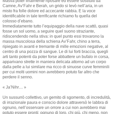
Masva poter finalmente riposare ed essere sostituiti da
Camne, Av’Fahr e Berah, un grido si levò nell’aria, in un
misto fra folle dolore ed accecante rabbia. E la voce
identificabile in tale terrificante richiamo fu quella del
colosso d’ebano.
Immediatamente tutto l’equipaggio della nave scattò, quasi
fosse un sol uomo, a seguire quel suono straziante,
ridiscendendo nella stiva: in quel punto essi trovarono la
massa muscolosa della schiena Av’Fahr, chino a terra,
ripiegato in avanti e tremante di mille emozioni negative, al
centro di una pozza di sangue. Le di lui forti braccia, quegli
arti tanto potenti da poter forse abbattere un bufalo in corsa,
apparivano strette in maniera delicata attorno ad un corpo
dalla pelle a lui similare ma ricco di sinuose curve femminili
per cui molti uomini non avrebbero potuto far altro che
perdere il senno.
« Ja’Nihr… »
Un sussurrò collettivo, un gemito di sgomento, di incredulità,
di irrazionale paura e conscio dolore attraversò le labbra di
ognuno, nell’osservare un orrore a cui non avrebbero mai
potuto essere pronti: ognuno di loro, chi più, chi meno, non