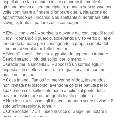
rispettato lo stato d’animo in cui comprensibilmente il
giovane poteva essere precipitato, giunta a sera Masva non
volle continuare a fingere d’ignorare quella situazione ed,
approfittando dell’incarico a lei spettante di riordinare tutte
stoviglie, tentò di parlare con il compagno.
« Ehy… come va? » sorrise la giovane dai corti capelli rossi.
« Io? » domandò il guercio, sollevando il viso verso di lei e
tendendo la mano per riconsegnarle la propria ciotola del
cibo ormai svuotata « Tutto bene. »
« Sicuro? » insistette ella, aggrottando appena la fronte «
Sembri strano… più del solito, per lo meno. »
« Grazie per la sincerità… » abbozzò un sorriso egli, in
risposta « In effetti… non so… c’è qualcosa che non mi
piace nell’aria. »
« Cosa intendi, Tamos? » intervenne Midda, inserendosi
non invitata nel discorso, avendone colto le battute per lo
spazio non così sufficientemente amplio sul ponte della
nave ad assicurare un adeguato livello di intimità.
« Non lo so. » scosse egli il capo, tornando scuro in viso « E’
solo un’impressione, forse. »
« Che accade lì? » si inserì la voce di Salge, nel notare il
piccolo assembramento.