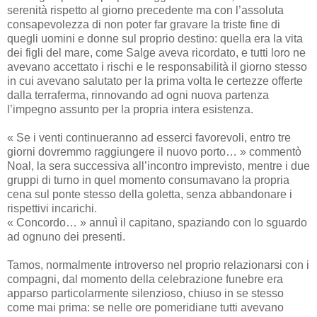
serenità rispetto al giorno precedente ma con l’assoluta
consapevolezza di non poter far gravare la triste fine di
quegli uomini e donne sul proprio destino: quella era la vita
dei figli del mare, come Salge aveva ricordato, e tutti loro ne
avevano accettato i rischi e le responsabilità il giorno stesso
in cui avevano salutato per la prima volta le certezze offerte
dalla terraferma, rinnovando ad ogni nuova partenza
l’impegno assunto per la propria intera esistenza.
« Se i venti continueranno ad esserci favorevoli, entro tre
giorni dovremmo raggiungere il nuovo porto… » commentò
Noal, la sera successiva all’incontro imprevisto, mentre i due
gruppi di turno in quel momento consumavano la propria
cena sul ponte stesso della goletta, senza abbandonare i
rispettivi incarichi.
« Concordo… » annuì il capitano, spaziando con lo sguardo
ad ognuno dei presenti.
Tamos, normalmente introverso nel proprio relazionarsi con i
compagni, dal momento della celebrazione funebre era
apparso particolarmente silenzioso, chiuso in se stesso
come mai prima: se nelle ore pomeridiane tutti avevano