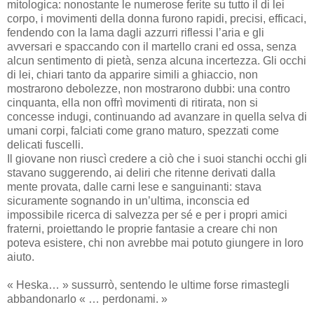
mitologica: nonostante le numerose ferite su tutto il di lei
corpo, i movimenti della donna furono rapidi, precisi, efficaci,
fendendo con la lama dagli azzurri riflessi l’aria e gli
avversari e spaccando con il martello crani ed ossa, senza
alcun sentimento di pietà, senza alcuna incertezza. Gli occhi
di lei, chiari tanto da apparire simili a ghiaccio, non
mostrarono debolezze, non mostrarono dubbi: una contro
cinquanta, ella non offrì movimenti di ritirata, non si
concesse indugi, continuando ad avanzare in quella selva di
umani corpi, falciati come grano maturo, spezzati come
delicati fuscelli.
Il giovane non riuscì credere a ciò che i suoi stanchi occhi gli
stavano suggerendo, ai deliri che ritenne derivati dalla
mente provata, dalle carni lese e sanguinanti: stava
sicuramente sognando in un’ultima, inconscia ed
impossibile ricerca di salvezza per sé e per i propri amici
fraterni, proiettando le proprie fantasie a creare chi non
poteva esistere, chi non avrebbe mai potuto giungere in loro
aiuto.
« Heska… » sussurrò, sentendo le ultime forse rimastegli
abbandonarlo « … perdonami. »