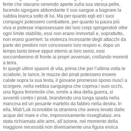
ferite che stavano venendo aperte sulla sua stessa pelle,
facendo sgorgare abbondante il suo sangue a bagnare la
sabbia bianca sotto di lui. Ma per quanto egli ed i suoi
compagni potessero combattere, per quanto la paura più
viva si potesse impossessare dei loro corpi spingendoli oltre
ogni limite stabilito, essi non erano immortali e, soprattutto,
non erano guerrieri: la violenza incessante degli attacchi da
parte dei predoni non concessero loro respiro e, dopo un
tempo tanto breve eppur eterno ai loro sensi, essi
soccomberono di fronte ai propri avversari, crollando morenti
a terra.
In quegli ultimi spasmi di vita, prima che per l’ultima volta le
sciabole, le lance, le mazze dei pirati potessero essere
calate sopra la sua testa, il giovane promesso sposo riuscì a
scorgere, nella nebbia sanguigna che copriva i suoi occhi,
una figura femminile che, simile a dea della guerra, si
avventò contro i pirati, brandendo una lunga spada nella
mancina ed un pesante martello da fabbro nella destra. In
ella, Mab’Luk riconobbe la straniera che aveva levato dalle
acque del mare e che, improvvisamente risvegliatasi, era
stata richiamata alle armi, all’azione, nel momento della
maggiore necessità non diversamente una figura eroica