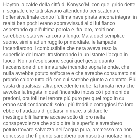
Hayton, alcalde della città di Konyso’M, con quel grido dette
il segnale che tutti stavano attendendo per scatenare
l’offensiva finale contro l’ultima nave pirata ancora integra: in
realtà ben pochi erano sopravvissuti al di lui fianco
aspettando quell’ultima parola e, fra loro, molti non
sarebbero stati vivi ancora a lungo. Ma a quel semplice
suono, simile ad un ruggito primordiale, le lampade
incendiarono il combustibile che nera aveva reso la
superficie del mare, trasformando in un istante l’acqua in
fuoco. Non un’esplosione seguì quel gesto quanto
l’accensione di un innaturale incendio sopra le onde, che
nulla avrebbe potuto soffocare e che avrebbe consumato nel
proprio calore tutto ciò con cui sarebbe giunto a contatto. Più
vasta di qualsiasi altra precedente nube, la fumata nera che
avvolse la fregata in quell’incendio intossicò i polmoni dei
predoni, ora folli nel terrore più puro per quel rogo in cui
erano stati condannati: solo i più freddi e coraggiosi fra loro
ebbero l’audacia di gettarsi in mare, a sfidare le
inestinguibili fiamme accese sotto di loro nella
consapevolezza che solo oltre la superficie avrebbero
potuto trovare salvezza nell’acqua pura, ammesso ma non
concesso che lì giunto sarebbero poi riusciti a nuotare fino