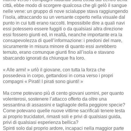
città, ebbe modo di scorgere qualcosa che gli gelò il sangue
nelle vene: un gruppo di nove scialuppe stava raggiungendo
l’isola, attraccando su un versante coperto nella visuale dal
punto in cui tutti erano raccolti. Impossibile dire a quali navi
essi potessero essere fuggiti o da qualsiasi altra direzione
essi fossero giunti ed, in realtà, neanche importante era la
consapevolezza di quell’informazione: i predoni del mare,
sicuramente in misura minore di quanto essi avrebbero
temuto, erano comunque giunti fino all’isola e stavano
sbarcando ignorati da chiunque fra loro.
« Alle armi! » urlò il giovane, con tutta la forza che
possedeva in corpo, gettandosi in corsa verso i propri
compagni « Pirati! I pirati sono giunti! »
Ma come potevano più di cento giovani uomini, per quanto
volenterosi, sostenere l’attacco offerto da oltre una
sessantina di assassini e tagliagole della peggiore specie?
Come potevano quelle nuove vittime sacrificali tenere testa
ai proprio trucidatori, rimasti soli e privi di qualsiasi guida,
privi di qualsiasi esperienza bellica?
Spinti solo dal proprio ardore, incapaci nella maggior parte