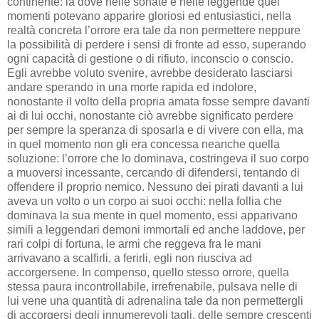
continente: là dove nelle sonate e nelle leggende quei
momenti potevano apparire gloriosi ed entusiastici, nella
realtà concreta l’orrore era tale da non permettere neppure
la possibilità di perdere i sensi di fronte ad esso, superando
ogni capacità di gestione o di rifiuto, inconscio o conscio.
Egli avrebbe voluto svenire, avrebbe desiderato lasciarsi
andare sperando in una morte rapida ed indolore,
nonostante il volto della propria amata fosse sempre davanti
ai di lui occhi, nonostante ciò avrebbe significato perdere
per sempre la speranza di sposarla e di vivere con ella, ma
in quel momento non gli era concessa neanche quella
soluzione: l’orrore che lo dominava, costringeva il suo corpo
a muoversi incessante, cercando di difendersi, tentando di
offendere il proprio nemico. Nessuno dei pirati davanti a lui
aveva un volto o un corpo ai suoi occhi: nella follia che
dominava la sua mente in quel momento, essi apparivano
simili a leggendari demoni immortali ed anche laddove, per
rari colpi di fortuna, le armi che reggeva fra le mani
arrivavano a scalfirli, a ferirli, egli non riusciva ad
accorgersene. In compenso, quello stesso orrore, quella
stessa paura incontrollabile, irrefrenabile, pulsava nelle di
lui vene una quantità di adrenalina tale da non permettergli
di accorgersi degli innumerevoli tagli, delle sempre crescenti