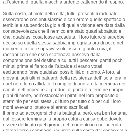
all’esterno di quella macchia ardente trattenendo il respiro.
Sulla costa, al molo della città, tutti i presenti lì radunati
osservarono con entusiasmo e con orrore quello spettacolo
terribile e stupendo: la gioia di quella visione era data dalla
consapevolezza che il nemico era stato quasi abbattuto e
che, qualsiasi cosa fosse accaduta, il loro futuro si sarebbe
deciso su quella stessa sabbia impregnata ora di pece nel
momento in cui i sopravvissuti fossero giunti a riva; il
raccapriccio che essa scatenava nasceva dalla
comprensione del destino a cui tutti i pescatori partiti pochi
minuti prima al fianco dell’alcalde si erano votati,
escludendo forse qualsiasi possibilità di ritorno. A loro, ai
giovani, agli ultimi baluardi della resistenza dell’isola, era in
quel nero fumo affidato il compito di onorare la memoria dei
caduti, nell’impedire ai predoni di portare a termine i propri
piani di morte, nell’ostacolare i pirati nel loro proposito di
sterminio per essi stessi, di furto per tutto ciò per cui i loro
morti avevano lottato e si erano sacrificati.
Il primo ad accorgersi che la battaglia, però, era ben lontana
dall’essere terminata fu proprio colui a cui sarebbe dovuto
essere dedicato quel giorno, nel momento in cui, facendo
ritorno verso i compagni radunati sulla costa dal centro della