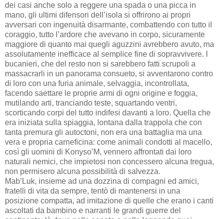
dei casi anche solo a reggere una spada o una picca in
mano, gli ultimi difensori dell’isola si offrirono ai propri
avversari con ingenuità disarmante, combattendo con tutto il
coraggio, tutto l’ardore che avevano in corpo, sicuramente
maggiore di quanto mai quegli aguzzini avrebbero avuto, ma
assolutamente inefficace al semplice fine di sopravvivere. I
bucanieri, che del resto non si sarebbero fatti scrupoli a
massacrarli in un panorama consueto, si avventarono contro
di loro con una furia animale, selvaggia, incontrollata,
facendo saettare le proprie armi di ogni origine e foggia,
mutilando arti, tranciando teste, squartando ventri,
scorticando corpi del tutto indifesi davanti a loro. Quella che
era iniziata sulla spiaggia, lontana dalla trappola che con
tanta premura gli autoctoni, non era una battaglia ma una
vera e propria carneficina: come animali condotti al macello,
così gli uomini di Konyso’M, vennero affrontati dai loro
naturali nemici, che impietosi non concessero alcuna tregua,
non permisero alcuna possibilità di salvezza.
Mab’Luk, insieme ad una dozzina di compagni ed amici,
fratelli di vita da sempre, tentò di mantenersi in una
posizione compatta, ad imitazione di quelle che erano i canti
ascoltati da bambino e narranti le grandi guerre del