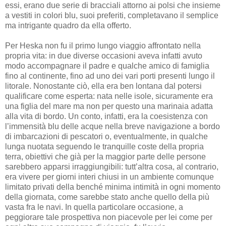
essi, erano due serie di bracciali attorno ai polsi che insieme
a vestiti in colori blu, suoi preferiti, completavano il semplice
ma intrigante quadro da ella offerto.
Per Heska non fu il primo lungo viaggio affrontato nella
propria vita: in due diverse occasioni aveva infatti avuto
modo accompagnare il padre e qualche amico di famiglia
fino al continente, fino ad uno dei vari porti presenti lungo il
litorale. Nonostante ciò, ella era ben lontana dal potersi
qualificare come esperta: nata nelle isole, sicuramente era
una figlia del mare ma non per questo una marinaia adatta
alla vita di bordo. Un conto, infatti, era la coesistenza con
l’immensità blu delle acque nella breve navigazione a bordo
di imbarcazioni di pescatori o, eventualmente, in qualche
lunga nuotata seguendo le tranquille coste della propria
terra, obiettivi che già per la maggior parte delle persone
sarebbero apparsi irraggiungibili: tutt’altra cosa, al contrario,
era vivere per giorni interi chiusi in un ambiente comunque
limitato privati della benché minima intimità in ogni momento
della giornata, come sarebbe stato anche quello della più
vasta fra le navi. In quella particolare occasione, a
peggiorare tale prospettiva non piacevole per lei come per