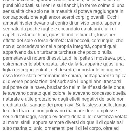
punti più adatti, sui seni e sui fianchi, in forme colme di una
sensualità che solo nella maturità si poteva raggiungere in
contrapposizione agli ancor acerbi corpi giovanili. Occhi
ambrati risplendevano al centro di un viso tondo, appena
segnato da poche rughe e circondato da alcuni ciuffi di
capelli castano chiari, quasi biondi e bianchi, forse per
effetto del sole o forse dell’età: tali boccoli, comunque, che
non si concedevano nella propria integrità, coperti quali
apparivano da un turbante turchese che poco o nulla
permetteva di notare di essi. La di lei pelle si mostrava, poi,
estremamente abbronzata, tale da farla apparire quasi una
figlia dei regni centrali, del deserto, nonostante in origine
essa fosse stata estremamente chiara, nell’apparenza tipica
di diverse popolazioni del sud: solo i lunghi anni trascorsi
sul ponte della nave, bruciando nei mille riflessi delle onde,
le avevano donato quel colore, le avevano concesso quella
naturale e utile protezione dagli effetti negativi del sole non
ereditata dal sangue dei propri avi. Sulla stessa pelle, lungo
le di lei braccia, non potevano mancare due complesse
serie di tatuaggi, segno evidente della di lei esistenza votata
al mare, simili eppure sempre diversi da quelli di qualsiasi
altro marinaio: unici ornamenti per il di lei corpo, oltre ad