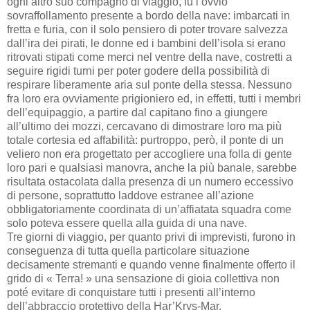
ogni altro suo compagno di viaggio, fu l’ovvio
sovraffollamento presente a bordo della nave: imbarcati in
fretta e furia, con il solo pensiero di poter trovare salvezza
dall’ira dei pirati, le donne ed i bambini dell’isola si erano
ritrovati stipati come merci nel ventre della nave, costretti a
seguire rigidi turni per poter godere della possibilità di
respirare liberamente aria sul ponte della stessa. Nessuno
fra loro era ovviamente prigioniero ed, in effetti, tutti i membri
dell’equipaggio, a partire dal capitano fino a giungere
all’ultimo dei mozzi, cercavano di dimostrare loro ma più
totale cortesia ed affabilità: purtroppo, però, il ponte di un
veliero non era progettato per accogliere una folla di gente
loro pari e qualsiasi manovra, anche la più banale, sarebbe
risultata ostacolata dalla presenza di un numero eccessivo
di persone, soprattutto laddove estranee all’azione
obbligatoriamente coordinata di un’affiatata squadra come
solo poteva essere quella alla guida di una nave.
Tre giorni di viaggio, per quanto privi di imprevisti, furono in
conseguenza di tutta quella particolare situazione
decisamente stremanti e quando venne finalmente offerto il
grido di « Terra! » una sensazione di gioia collettiva non
poté evitare di conquistare tutti i presenti all’interno
dell’abbraccio protettivo della Har’Krys-Mar.