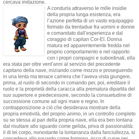
cercava imitazione.
A condurla attraverso le mille insidie
della propria lunga esistenza, era
l’azione perfetta di un vasto equipaggio
formato da trentadue fra uomini e donne
e comandato dall’esperienza e dal
coraggio di capitan Cor-El. Donna
matura ed apparentemente fredda nel
proprio comportamento e nel rapporto
con i propri compagni e subordinati, ella
era stata per oltre vent’anni al servizio del precedente
capitano della nave, iniziando come mozzo e proseguendo
in una lenta ma tenace carriera che l’aveva vista giungere,
prima, al ruolo di secondo in comando per, poi, ereditare il
ruolo e la proprietà della caracca alla prematura dipartita del
suo superiore e predecessore, secondo la consuetudine di
successione comune ad ogni mare e regno. In
contrapposizione a ciò che desiderava mostrare della
propria emotività, del proprio animo, in un controllo completo
su se stessa al pari della propria nave, ella era ben lontana
dal risultare allo sguardo come gelida, priva di passionalità:
il di lei corpo, nonostante la lontananza dalla fanciullezza, si
concedeva allo sguardo come formoso, ricco di curve nei