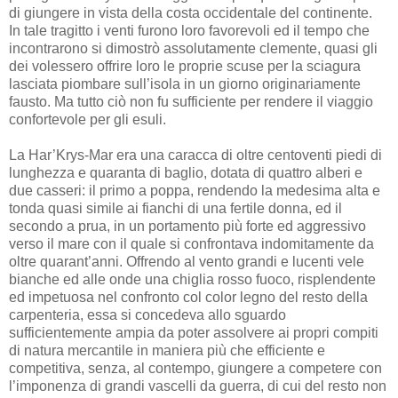
di giungere in vista della costa occidentale del continente.
In tale tragitto i venti furono loro favorevoli ed il tempo che
incontrarono si dimostrò assolutamente clemente, quasi gli
dei volessero offrire loro le proprie scuse per la sciagura
lasciata piombare sull’isola in un giorno originariamente
fausto. Ma tutto ciò non fu sufficiente per rendere il viaggio
confortevole per gli esuli.
La Har’Krys-Mar era una caracca di oltre centoventi piedi di
lunghezza e quaranta di baglio, dotata di quattro alberi e
due casseri: il primo a poppa, rendendo la medesima alta e
tonda quasi simile ai fianchi di una fertile donna, ed il
secondo a prua, in un portamento più forte ed aggressivo
verso il mare con il quale si confrontava indomitamente da
oltre quarant’anni. Offrendo al vento grandi e lucenti vele
bianche ed alle onde una chiglia rosso fuoco, risplendente
ed impetuosa nel confronto col color legno del resto della
carpenteria, essa si concedeva allo sguardo
sufficientemente ampia da poter assolvere ai propri compiti
di natura mercantile in maniera più che efficiente e
competitiva, senza, al contempo, giungere a competere con
l’imponenza di grandi vascelli da guerra, di cui del resto non