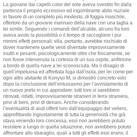
La giovane dai capelli color del sole aveva svestito fin dalla
partenza il proprio eccessivo ed ingombrante abito nuziale
in favore di un completo più modesto, di foggia maschile,
offertole da un giovane marinaio della nave con una taglia a
lei simile. Seguendo i comandi dell’alcalde, alcuno fra loro
aveva avuto la possibilità o il tempo di raccogliere i pur
minimi effetti personali: ella, pertanto, avrebbe rischiato di
dover mantenere quelle vesti diventate improvvisamente
inutili e pesanti, psicologicamente oltre che fisicamente, se
non fosse intervenuta la cortesia di un suo ospite, anfitrione
a bordo di quella nave a lei sconosciuta. Ma il disagio di
quell’impetuosa ed affrettata fuga dall’isola, per lei come per
ogni altro abitante di Konyso’M, si dimostrò concreto solo
dopo la conclusione dell’entusiasmo per l’avvistamento di
un nuovo porto in cui approdare: tutti loro si sarebbero
ritrovati, infatti, improvvisamente stranieri in terra straniera,
privi di beni, privi di denaro. Anche considerando
l’eventualità di aiuti offerti loro dall’equipaggio del veliero,
approfittando ingiustamente di tutta la generosità che già
stava venendo loro concessa, essi non avrebbero potuto
resistere a lungo in quella situazione, non avrebbero potuto
affrontare allo sbaraglio, quali a tutti gli effetti essi erano, il