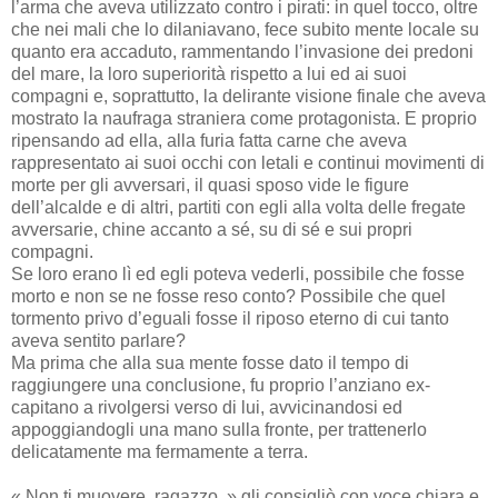
l’arma che aveva utilizzato contro i pirati: in quel tocco, oltre
che nei mali che lo dilaniavano, fece subito mente locale su
quanto era accaduto, rammentando l’invasione dei predoni
del mare, la loro superiorità rispetto a lui ed ai suoi
compagni e, soprattutto, la delirante visione finale che aveva
mostrato la naufraga straniera come protagonista. E proprio
ripensando ad ella, alla furia fatta carne che aveva
rappresentato ai suoi occhi con letali e continui movimenti di
morte per gli avversari, il quasi sposo vide le figure
dell’alcalde e di altri, partiti con egli alla volta delle fregate
avversarie, chine accanto a sé, su di sé e sui propri
compagni.
Se loro erano lì ed egli poteva vederli, possibile che fosse
morto e non se ne fosse reso conto? Possibile che quel
tormento privo d’eguali fosse il riposo eterno di cui tanto
aveva sentito parlare?
Ma prima che alla sua mente fosse dato il tempo di
raggiungere una conclusione, fu proprio l’anziano ex-
capitano a rivolgersi verso di lui, avvicinandosi ed
appoggiandogli una mano sulla fronte, per trattenerlo
delicatamente ma fermamente a terra.
« Non ti muovere, ragazzo. » gli consigliò con voce chiara e