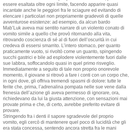
essere esaltata oltre ogni limite, facendo apparire quasi
incantate anche le peggiori fra le sciagure ed evitando di
elencare i particolari non propriamente gradevoli di quelle
avventurose esistenze: ad esempio, da alcun bardo
Mab’Luk aveva mai sentito narrare di un violento conato di
vomito simile a quello che provò ritornando alla vita,
ritrovando coscienza di sé al di fuori dell’oscurità in cui
credeva di essersi smarrito. L’intero stomaco, per quanto
praticamente vuoto, si rivoltò come un guanto, spingendo
succhi gastrici e bile ad esplodere violentemente fuori dalle
sue labbra, soffocandolo quasi in quel primo risveglio.
Immediatamente a seguito di tale non proprio onorevole
momento, il giovane si ritrovò a fare i conti con un corpo che,
in ogni dove, gli offriva tremendi spasmi di dolore: tutte le
ferite che, prima, l’adrenalina pompata nelle sue vene dalla
frenesia dell’azione gli aveva permesso di ignorare, ora,
richiedevano da lui la giusta attenzione, con sensazioni mai
provate prima e che, di certo, avrebbe preferito evitare di
provare.
Stringendo fra i denti il sapore sgradevole del proprio
vomito, egli cercò di mantenere quel poco di lucidità che gli
era stata concessa, sentendo ancora stretta fra le mani