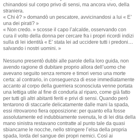
chinandosi sul corpo privo di sensi, ma ancora vivo, della
straniera.
« Chi è? » domandò un pescatore, avvicinandosi a lui « E’
una dei pirati? »
« Non credo. » scosse il capo l’alcalde, osservando con
cura il volto della donna per cercare fra i propri ricordi indizi
sulla di lei identità « E’ stata lei ad uccidere tutti i predoni…
salvando i nostri uomini. »
Nessuno presentò dubbi alle parole della loro guida, non
avendo ragione di dubitare proprio allora dell’uomo che
avevano seguito senza remore e timori verso una morte
certa: al contrario, in conseguenza di esse immediatamente
accanto al corpo della guerriera sconosciuta venne portata
una lettiga utile al fine di condurla al riparo, come già fatto
per tutti gli altri abitanti feriti e privi di sensi. Quando però
tentarono di staccarle delicatamente dalle mani la spada,
essi ritrovarono fiera opposizione: per quanto ella fosse
assolutamente ed indubbiamente svenuta, le di lei dita della
mano sinistra restavano contratte al punto tale da quasi
sbiancarne le nocche, nello stringere l’elsa della propria
spada, lorda del sangue dei propri nemici. Così ai