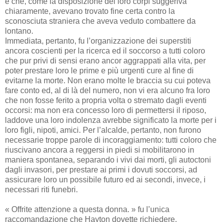
e che, come la disposizione dei loro corpi suggeriva
chiaramente, avevano trovato fine certa contro la
sconosciuta straniera che aveva veduto combattere da
lontano.
Immediata, pertanto, fu l’organizzazione dei superstiti
ancora coscienti per la ricerca ed il soccorso a tutti coloro
che pur privi di sensi erano ancor aggrappati alla vita, per
poter prestare loro le prime e più urgenti cure al fine di
evitarne la morte. Non erano molte le braccia su cui poteva
fare conto ed, al di là del numero, non vi era alcuno fra loro
che non fosse ferito a propria volta o stremato dagli eventi
occorsi: ma non era concesso loro di permettersi il riposo,
laddove una loro indolenza avrebbe significato la morte per i
loro figli, nipoti, amici. Per l’alcalde, pertanto, non furono
necessarie troppe parole di incoraggiamento: tutti coloro che
riuscivano ancora a reggersi in piedi si mobilitarono in
maniera spontanea, separando i vivi dai morti, gli autoctoni
dagli invasori, per prestare ai primi i dovuti soccorsi, ad
assicurare loro un possibile futuro ed ai secondi, invece, i
necessari riti funebri.
« Offrite attenzione a questa donna. » fu l’unica
raccomandazione che Hayton dovette richiedere,