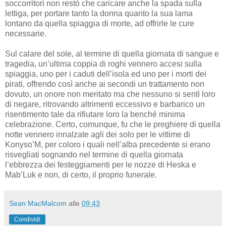
soccorritori non restò che caricare anche la spada sulla
lettiga, per portare tanto la donna quanto la sua lama
lontano da quella spiaggia di morte, ad offrirle le cure
necessarie.
Sul calare del sole, al termine di quella giornata di sangue e
tragedia, un’ultima coppia di roghi vennero accesi sulla
spiaggia, uno per i caduti dell’isola ed uno per i morti dei
pirati, offrendo così anche ai secondi un trattamento non
dovuto, un onore non meritato ma che nessuno si sentì loro
di negare, ritrovando altrimenti eccessivo e barbarico un
risentimento tale da rifiutare loro la benché minima
celebrazione. Certo, comunque, fu che le preghiere di quella
notte vennero innalzate agli dei solo per le vittime di
Konyso’M, per coloro i quali nell’alba precedente si erano
risvegliati sognando nel termine di quella giornata
l’ebbrezza dei festeggiamenti per le nozze di Heska e
Mab’Luk e non, di certo, il proprio funerale.
Sean MacMalcom
alle
09:43
Condividi