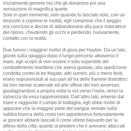
inizialmente gemere ma che gli donarono poi una
sensazione di magnifica quiete.
Solo in quel momento, solo quando fu lasciato solo, con un
lenzuolo a coprirne le nudità, egli comprese che il peggio
era concluso e decise di abbandonarsi alla pace ristoratrice
del riposo, chiudendo gli occhi e perdendo, nuovamente,
contatto con la realtà.
Due furono i maggiori motivi di gioia per Hayton. Da un lato,
giunto sulla spiaggia dopo il lungo percorso attraverso il
mare, egli scoprì dì non essere il solo superstite del
combattimento marittimo che aveva guidato, alla spedizione
condotta contro le tre fregate: altri uomini, più o meno feriti,
erano sopravvissuti al suo pari all’ira delle fiamme distruttrici
da loro stesse scatenate ed alle offese dei loro avversari,
guadagnandosi a propria volta la via verso l’isola, verso la
salvezza da essa rappresentata. Dall’altro lato, emerso dal
mare e raggiunto il campo di battaglia, egli ebbe modo di
appurare che la maggior parte del sangue versato sulla
sabbia bianca della costa non apparteneva fortunatamente
ai giovani abitanti lasciati lì come ultimo baluardo per la
difesa della città, quanto ai predoni che li avevano attaccati