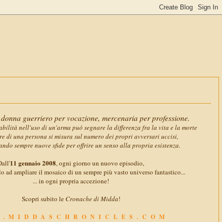
11 genna
donna guerriero per vocazione, mercenaria per professione.
abilità nell'uso di un'arma può segnare la differenza fra la vita e la morte
ore di una persona si misura sul numero dei propri avversari uccisi,
ando sempre nuove sfide per offrire un senso alla propria esistenza.
11 gennaio 2008
all'
, ogni giorno un nuovo episodio,
o ad ampliare il mosaico di un sempre più vasto universo fantastico...
... in ogni propria accezione!
Scopri subito le
Cronache di Midda
!
.MIDDASCHRONICLES.COM