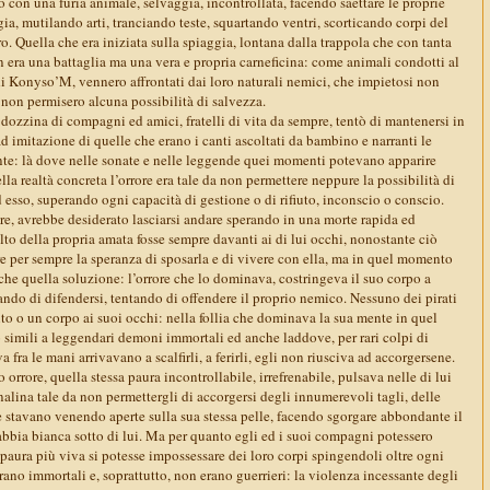
 con una furia animale, selvaggia, incontrollata, facendo saettare le proprie
gia, mutilando arti, tranciando teste, squartando ventri, scorticando corpi del
ro. Quella che era iniziata sulla spiaggia, lontana dalla trappola che con tanta
 era una battaglia ma una vera e propria carneficina: come animali condotti al
di Konyso’M, vennero affrontati dai loro naturali nemici, che impietosi non
 non permisero alcuna possibilità di salvezza.
ozzina di compagni ed amici, fratelli di vita da sempre, tentò di mantenersi in
 imitazione di quelle che erano i canti ascoltati da bambino e narranti le
nte: là dove nelle sonate e nelle leggende quei momenti potevano apparire
ella realtà concreta l’orrore era tale da non permettere neppure la possibilità di
ad esso, superando ogni capacità di gestione o di rifiuto, inconscio o conscio.
re, avrebbe desiderato lasciarsi andare sperando in una morte rapida ed
lto della propria amata fosse sempre davanti ai di lui occhi, nonostante ciò
e per sempre la speranza di sposarla e di vivere con ella, ma in quel momento
che quella soluzione: l’orrore che lo dominava, costringeva il suo corpo a
ndo di difendersi, tentando di offendere il proprio nemico. Nessuno dei pirati
to o un corpo ai suoi occhi: nella follia che dominava la sua mente in quel
simili a leggendari demoni immortali ed anche laddove, per rari colpi di
a fra le mani arrivavano a scalfirli, a ferirli, egli non riusciva ad accorgersene.
orrore, quella stessa paura incontrollabile, irrefrenabile, pulsava nelle di lui
alina tale da non permettergli di accorgersi degli innumerevoli tagli, delle
e stavano venendo aperte sulla sua stessa pelle, facendo sgorgare abbondante il
abbia bianca sotto di lui. Ma per quanto egli ed i suoi compagni potessero
paura più viva si potesse impossessare dei loro corpi spingendoli oltre ogni
erano immortali e, soprattutto, non erano guerrieri: la violenza incessante degli