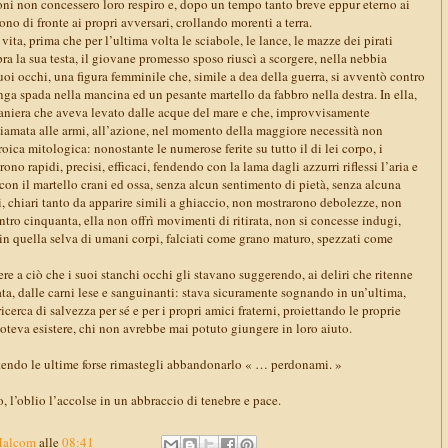
doni non concessero loro respiro e, dopo un tempo tanto breve eppur eterno ai
ono di fronte ai propri avversari, crollando morenti a terra.
vita, prima che per l’ultima volta le sciabole, le lance, le mazze dei pirati
pra la sua testa, il giovane promesso sposo riuscì a scorgere, nella nebbia
oi occhi, una figura femminile che, simile a dea della guerra, si avventò contro
nga spada nella mancina ed un pesante martello da fabbro nella destra. In ella,
aniera che aveva levato dalle acque del mare e che, improvvisamente
ichiamata alle armi, all’azione, nel momento della maggiore necessità non
oica mitologica: nonostante le numerose ferite su tutto il di lei corpo, i
o rapidi, precisi, efficaci, fendendo con la lama dagli azzurri riflessi l’aria e
con il martello crani ed ossa, senza alcun sentimento di pietà, senza alcuna
ei, chiari tanto da apparire simili a ghiaccio, non mostrarono debolezze, non
ro cinquanta, ella non offrì movimenti di ritirata, non si concesse indugi,
n quella selva di umani corpi, falciati come grano maturo, spezzati come
ere a ciò che i suoi stanchi occhi gli stavano suggerendo, ai deliri che ritenne
ta, dalle carni lese e sanguinanti: stava sicuramente sognando in un’ultima,
cerca di salvezza per sé e per i propri amici fraterni, proiettando le proprie
poteva esistere, chi non avrebbe mai potuto giungere in loro aiuto.
tendo le ultime forse rimastegli abbandonarlo « … perdonami. »
ro, l’oblio l’accolse in un abbraccio di tenebre e pace.
Malcom
alle
08:41