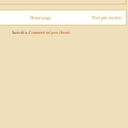
Home page
Post più vecchio
Iscriviti a:
Commenti sul post (Atom)