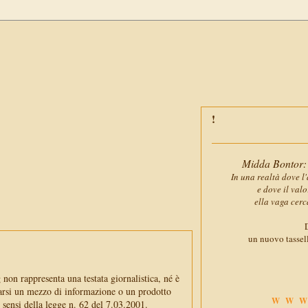
Midda Bontor: 
In una realtà dove l'
e dove il val
ella vaga cerc
D
un nuovo tassell
non rappresenta una testata giornalistica, né è
arsi un mezzo di informazione o un prodotto
WWW
i sensi della legge n. 62 del 7.03.2001.