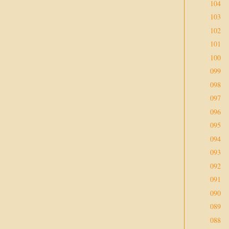
104
103
102
101
100
099
098
097
096
095
094
093
092
091
090
089
088