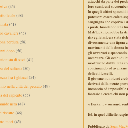
attacchi da parte dei pre
eriva
(45)
loro sensi, essi soccomber
In quegli ultimi spasmi di 
tto letale
(38)
potessero essere calate so
sanguigna che copriva i su
nnata
(41)
i pirati, brandendo una lu
Mab’Luk riconobbe la str
ro cavalieri
(45)
risvegliatasi, era stata r
ona perduta
(58)
diversamente una figura er
movimenti della donna furon
anni dopo
(50)
gli avversari e spaccando 
incertezza. Gli occhi di l
ezionista di sassi
(41)
mostrarono dubbi: una cont
continuando ad avanzare i
sa del sultano
(50)
delicati fuscelli.
ezza fra i ghiacci
(54)
Il giovane non riuscì cred
derivati dalla mente prova
nio nella città del peccato
(49)
inconscia ed impossibile ri
fantasie a creare chi non 
a del sapiente
(55)
amide nera
(48)
« Heska… » sussurrò, sen
e riscatto
(46)
Ed, in quel difficile respi
nto mori
(45)
Pubblicato da
Sean Mac