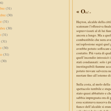
56)
mbre
(31)
« O
ra! »
mbre
(30)
re
(31)
Hayton, alcalde della citt
scatenare l’offensiva fina
mbre
(30)
sopravvissuti al di lui fia
to
(31)
ancora a lungo. Ma a quel
combustibile che nera avev
o
(31)
un’esplosione seguì quel 
no
(30)
avrebbe potuto soffocare 
contatto. Più vasta di qua
io
(31)
quell’incendio intossicò i
e
(30)
stati condannati: solo i pi
inestinguibili fiamme acce
potuto trovare salvezza n
nuotare fino all’esterno d
Sulla costa, al molo della 
spettacolo terribile e stu
stato quasi abbattuto e che
sabbia impregnata ora di p
essa scatenava nasceva dal
fianco dell’alcalde si eran
agli ultimi baluardi della 