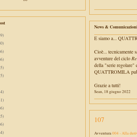
ost
News & Comunicazion
69)
E siamo a... QUAT
60)
66)
Cioè... tecnicamente s
avventure del ciclo
Re
66)
della "serie regolare" 
65)
QUATTROMILA pubbli
55)
Grazie a tutti!
34)
Sean, 18 giugno 2022
41)
66)
65)
107
66)
64)
Avventura
004 - Alla deri