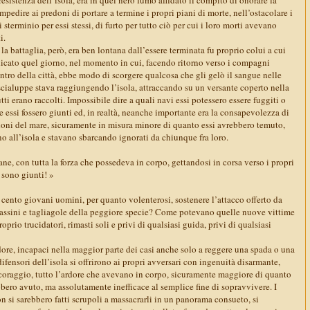
mpedire ai predoni di portare a termine i propri piani di morte, nell’ostacolare i
i sterminio per essi stessi, di furto per tutto ciò per cui i loro morti avevano
i.
la battaglia, però, era ben lontana dall’essere terminata fu proprio colui a cui
icato quel giorno, nel momento in cui, facendo ritorno verso i compagni
entro della città, ebbe modo di scorgere qualcosa che gli gelò il sangue nelle
cialuppe stava raggiungendo l’isola, attraccando su un versante coperto nella
tti erano raccolti. Impossibile dire a quali navi essi potessero essere fuggiti o
ne essi fossero giunti ed, in realtà, neanche importante era la consapevolezza di
doni del mare, sicuramente in misura minore di quanto essi avrebbero temuto,
o all’isola e stavano sbarcando ignorati da chiunque fra loro.
ane, con tutta la forza che possedeva in corpo, gettandosi in corsa verso i propri
i sono giunti! »
ento giovani uomini, per quanto volenterosi, sostenere l’attacco offerto da
ssassini e tagliagole della peggiore specie? Come potevano quelle nuove vittime
proprio trucidatori, rimasti soli e privi di qualsiasi guida, privi di qualsiasi
dore, incapaci nella maggior parte dei casi anche solo a reggere una spada o una
difensori dell’isola si offrirono ai propri avversari con ingenuità disarmante,
coraggio, tutto l’ardore che avevano in corpo, sicuramente maggiore di quanto
bero avuto, ma assolutamente inefficace al semplice fine di sopravvivere. I
on si sarebbero fatti scrupoli a massacrarli in un panorama consueto, si