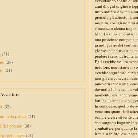
avventarono contro di loro
armi di ogni origine e fog
tutto indifesi davanti a lo
premura gli autoctoni, non
macello, così gli uomini 
concessero alcuna tregua,
Mab’Luk, insieme ad una d
una posizione compatta, ad
grandi guerre del contine
gloriosi ed entusiastici, n
o
(31)
perdere i sensi di fronte 
Egli avrebbe voluto sveni
aio
(29)
indolore, nonostante il vo
aio
(21)
avrebbe significato perder
non gli era concessa nean
muoversi incessante, cerca
davanti a lui aveva un vol
e Avventure
momento, essi apparivano 
fortuna, le armi che reggev
In compenso, quello stesso 
li
(32)
vene una quantità di adren
pio nella palude
(21)
sempre crescenti ferite ch
suo sangue a bagnare la s
à del peccato
(38)
combattere, per quanto la 
limite stabilito, essi non 
ttri della nave
(41)