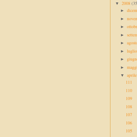
2008
(3
▼
dice
►
nove
►
ottob
►
sette
►
agos
►
lugli
►
giug
►
magg
►
april
▼
111
110
109
108
107
106
105