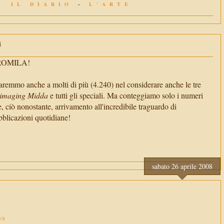
IL DIARIO
-
L'ARTE
i
TROMILA!
aremmo anche a molti di più (4.240) nel considerare anche le tre
imaging Midda
e tutti gli speciali. Ma conteggiamo solo i numeri
e, ciò nonostante, arrivamento all'incredibile traguardo di
cazioni quotidiane!
sabato 26 aprile 2008
va