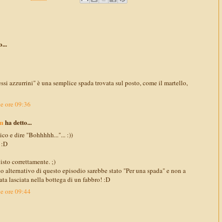
...
essi azzurrini" è una semplice spada trovata sul posto, come il martello,
le ore 09:36
m
ha detto...
ico e dire "Bohhhhh..."... :))
 :D
sto correttamente. ;)
olo alternativo di questo episodio sarebbe stato "Per una spada" e non a
ata lasciata nella bottega di un fabbro! :D
le ore 09:44