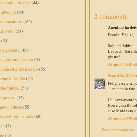
a moglie infedele
(44)
 all'uomo
(50)
2 commenti:
no dimenticato
(62)
Anonimo ha detto
di svolta
(54)
Eccola!!!! :) :) :)
(55)
Solo un dubbio.
o e presente
(45)
La spada "dai rifl
giusto?
laggio sotto assedio
(55)
26 aprile 2008 al
 alla città del peccato
(55)
Sean MacMalco
nzone di Midda
(57)
Potrei essere cript
dia fraterna
(54)
... ma non lo farò!
sto prezzo
(52)
Hai ovviamente vi
Non a caso il tit
na e fiducia
(55)
caso Midda era st
ico del mio nemico
(60)
26 aprile 2008 al
lo
(47)
Posta un commento
ale
(45)