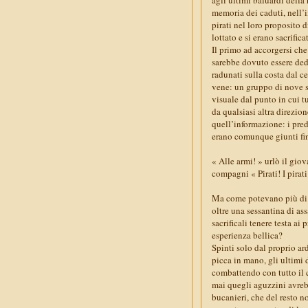
memoria dei caduti, nell’i
pirati nel loro proposito d
lottato e si erano sacrificat
Il primo ad accorgersi che 
sarebbe dovuto essere ded
radunati sulla costa dal c
vene: un gruppo di nove s
visuale dal punto in cui tu
da qualsiasi altra direzio
quell’informazione: i pre
erano comunque giunti fin
« Alle armi! » urlò il giov
compagni « Pirati! I pirat
Ma come potevano più di c
oltre una sessantina di a
sacrificali tenere testa ai 
esperienza bellica?
Spinti solo dal proprio ar
picca in mano, gli ultimi 
combattendo con tutto il 
mai quegli aguzzini avreb
bucanieri, che del resto n