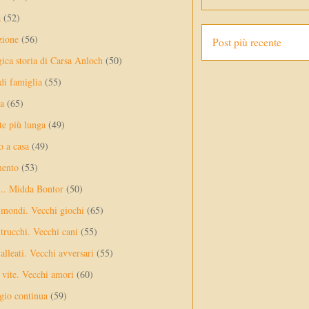
a
(52)
zione
(56)
Post più recente
gica storia di Carsa Anloch
(50)
 di famiglia
(55)
a
(65)
te più lunga
(49)
o a casa
(49)
mento
(53)
... Midda Bontor
(50)
 mondi. Vecchi giochi
(65)
trucchi. Vecchi cani
(55)
alleati. Vecchi avversari
(55)
vite. Vecchi amori
(60)
ggio continua
(59)