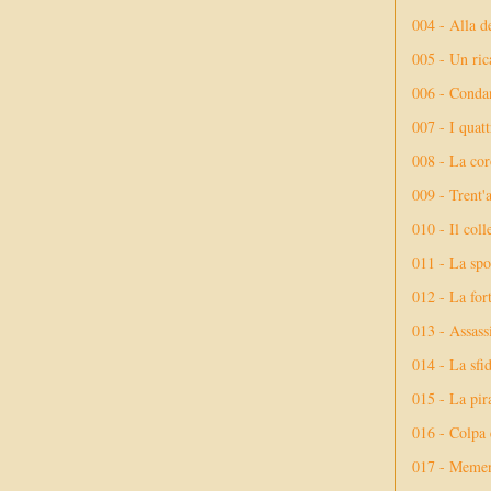
004 - Alla d
005 - Un rica
006 - Conda
007 - I quatt
008 - La cor
009 - Trent'
010 - Il coll
011 - La spo
012 - La fort
013 - Assassi
014 - La sfid
015 - La pir
016 - Colpa 
017 - Meme