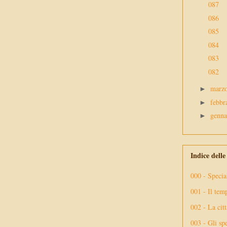
087
086
085
084
083
082
marz
►
febbr
►
genn
►
Indice dell
000 - Specia
001 - Il tem
002 - La citt
003 - Gli spe