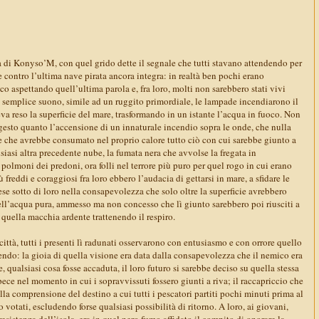
à di Konyso’M, con quel grido dette il segnale che tutti stavano attendendo per
le contro l’ultima nave pirata ancora integra: in realtà ben pochi erano
nco aspettando quell’ultima parola e, fra loro, molti non sarebbero stati vivi
 semplice suono, simile ad un ruggito primordiale, le lampade incendiarono il
a reso la superficie del mare, trasformando in un istante l’acqua in fuoco. Non
gesto quanto l’accensione di un innaturale incendio sopra le onde, che nulla
e che avrebbe consumato nel proprio calore tutto ciò con cui sarebbe giunto a
lsiasi altra precedente nube, la fumata nera che avvolse la fregata in
 polmoni dei predoni, ora folli nel terrore più puro per quel rogo in cui erano
ù freddi e coraggiosi fra loro ebbero l’audacia di gettarsi in mare, a sfidare le
se sotto di loro nella consapevolezza che solo oltre la superficie avrebbero
ell’acqua pura, ammesso ma non concesso che lì giunto sarebbero poi riusciti a
i quella macchia ardente trattenendo il respiro.
città, tutti i presenti lì radunati osservarono con entusiasmo e con orrore quello
pendo: la gioia di quella visione era data dalla consapevolezza che il nemico era
, qualsiasi cosa fosse accaduta, il loro futuro si sarebbe deciso su quella stessa
ece nel momento in cui i sopravvissuti fossero giunti a riva; il raccapriccio che
la comprensione del destino a cui tutti i pescatori partiti pochi minuti prima al
o votati, escludendo forse qualsiasi possibilità di ritorno. A loro, ai giovani,
resistenza dell’isola, era in quel nero fumo affidato il compito di onorare la