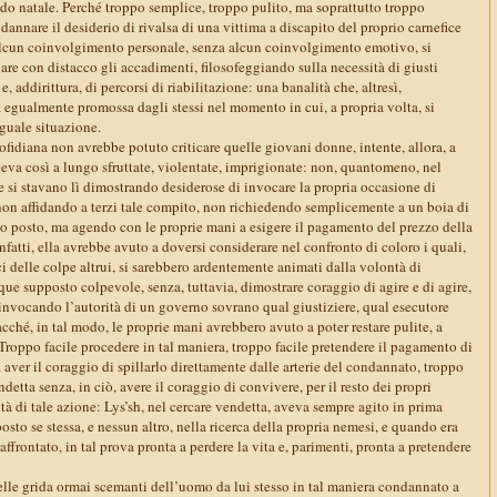
do natale. Perché troppo semplice, troppo pulito, ma soprattutto troppo
ndannare il desiderio di rivalsa di una vittima a discapito del proprio carnefice
 alcun coinvolgimento personale, senza alcun coinvolgimento emotivo, si
vare con distacco gli accadimenti, filosofeggiando sulla necessità di giusti
, addirittura, di percorsi di riabilitazione: una banalità che, altresì,
a egualmente promossa dagli stessi nel momento in cui, a propria volta, si
eguale situazione.
 ofidiana non avrebbe potuto criticare quelle giovani donne, intente, allora, a
eva così a lungo sfruttate, violentate, imprigionate: non, quantomeno, nel
 si stavano lì dimostrando desiderose di invocare la propria occasione di
 non affidando a terzi tale compito, non richiedendo semplicemente a un boia di
rio posto, ma agendo con le proprie mani a esigere il pagamento del prezzo della
nfatti, ella avrebbe avuto a doversi considerare nel confronto di coloro i quali,
ci delle colpe altrui, si sarebbero ardentemente animati dalla volontà di
que supposto colpevole, senza, tuttavia, dimostrare coraggio di agire e di agire,
 invocando l’autorità di un governo sovrano qual giustiziere, qual esecutore
acché, in tal modo, le proprie mani avrebbero avuto a poter restare pulite, a
Troppo facile procedere in tal maniera, troppo facile pretendere il pagamento di
aver il coraggio di spillarlo direttamente dalle arterie del condannato, troppo
ndetta senza, in ciò, avere il coraggio di convivere, per il resto dei propri
ità di tale azione: Lys’sh, nel cercare vendetta, aveva sempre agito in prima
sto se stessa, e nessun altro, nella ricerca della propria nemesi, e quando era
ffrontato, in tal prova pronta a perdere la vita e, parimenti, pronta a pretendere
nelle grida ormai scemanti dell’uomo da lui stesso in tal maniera condannato a