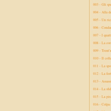
003 - Gli spe
004 - Alla d
005 - Un rica
006 - Conda
007 - I quatt
008 - La cor
009 - Trent'
010 - Il coll
011 - La spo
012 - La fort
013 - Assassi
014 - La sfid
015 - La pir
016 - Colpa 