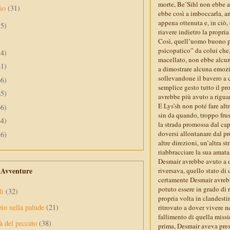
morte, Be’Sihl non ebbe al
aio
(31)
ebbe così a imboccarla, an
appena ottenuta e, in ciò,
55)
riavere indietro la propria
Così, quell’uomo buono pr
psicopatico” da colui che,
34)
macellato, non ebbe alcuna
41)
a dimostrare alcuna emozi
sollevandone il bavero a c
66)
semplice gesto tutto il pr
65)
avrebbe più avuto a rigua
E Lys’sh non poté fare alt
66)
sin da quando, troppo fru
64)
la strada promossa dal ca
doversi allontanare dal pr
56)
altre direzioni, un’altra 
riabbracciare la sua amata
Desmair avrebbe avuto a d
e Avventure
riversava, quello stato di 
certamente Desmair avrebb
potuto essere in grado di 
li
(32)
propria volta in clandesti
pio nella palude
(21)
ritrovato a dover vivere n
fallimento di quella missi
à del peccato
(38)
prima, Desmair aveva pres