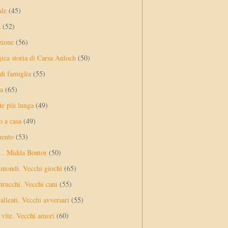
ale
(45)
a
(52)
zione
(56)
gica storia di Carsa Anloch
(50)
 di famiglia
(55)
a
(65)
te più lunga
(49)
o a casa
(49)
mento
(53)
... Midda Bontor
(50)
 mondi. Vecchi giochi
(65)
trucchi. Vecchi cani
(55)
alleati. Vecchi avversari
(55)
vite. Vecchi amori
(60)