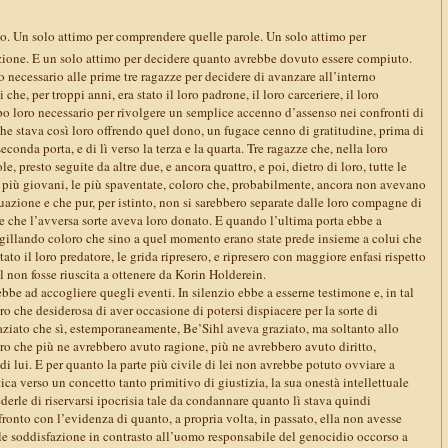
mo. Un solo attimo per comprendere quelle parole. Un solo attimo per
ione. E un solo attimo per decidere quanto avrebbe dovuto essere compiuto.
o necessario alle prime tre ragazze per decidere di avanzare all’interno
che, per troppi anni, era stato il loro padrone, il loro carceriere, il loro
mpo loro necessario per rivolgere un semplice accenno d’assenso nei confronti di
e stava così loro offrendo quel dono, un fugace cenno di gratitudine, prima di
seconda porta, e di lì verso la terza e la quarta. Tre ragazze che, nella loro
e, presto seguite da altre due, e ancora quattro, e poi, dietro di loro, tutte le
 le più giovani, le più spaventate, coloro che, probabilmente, ancora non avevano
tuazione e che pur, per istinto, non si sarebbero separate dalle loro compagne di
le che l’avversa sorte aveva loro donato. E quando l’ultima porta ebbe a
sigillando coloro che sino a quel momento erano state prede insieme a colui che
ato il loro predatore, le grida ripresero, e ripresero con maggiore enfasi rispetto
l non fosse riuscita a ottenere da Korin Holderein.
 ebbe ad accogliere quegli eventi. In silenzio ebbe a esserne testimone e, in tal
tro che desiderosa di aver occasione di potersi dispiacere per la sorte di
aziato che sì, estemporaneamente, Be’Sihl aveva graziato, ma soltanto allo
ro che più ne avrebbero avuto ragione, più ne avrebbero avuto diritto,
 di lui. E per quanto la parte più civile di lei non avrebbe potuto ovviare a
tica verso un concetto tanto primitivo di giustizia, la sua onestà intellettuale
rle di riservarsi ipocrisia tale da condannare quanto lì stava quindi
nto con l’evidenza di quanto, a propria volta, in passato, ella non avesse
le soddisfazione in contrasto all’uomo responsabile del genocidio occorso a