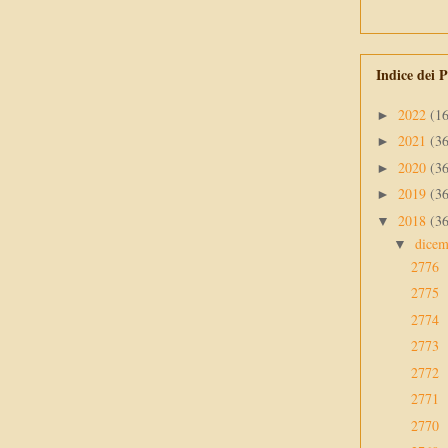
Indice dei P
2022
(1
►
2021
(3
►
2020
(3
►
2019
(3
►
2018
(3
▼
dice
▼
2776
2775
2774
2773
2772
2771
2770