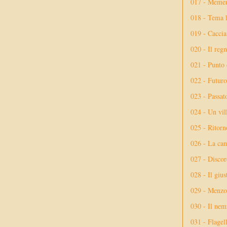
017 - Meme
018 - Tema l
019 - Caccia
020 - Il reg
021 - Punto 
022 - Futuro
023 - Passat
024 - Un vil
025 - Ritorno
026 - La ca
027 - Discor
028 - Il giu
029 - Menzog
030 - Il nem
031 - Flagel