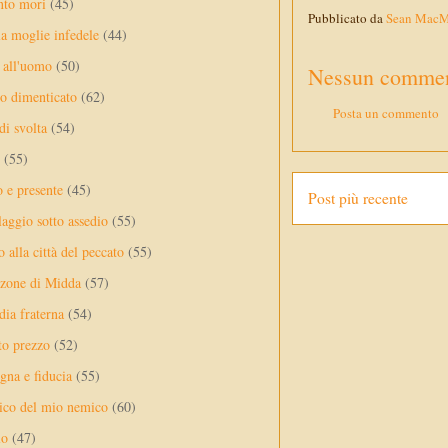
nto mori
(45)
Pubblicato da
Sean Mac
a moglie infedele
(44)
 all'uomo
(50)
Nessun commen
no dimenticato
(62)
Posta un commento
di svolta
(54)
(55)
o e presente
(45)
Post più recente
laggio sotto assedio
(55)
 alla città del peccato
(55)
nzone di Midda
(57)
dia fraterna
(54)
sto prezzo
(52)
na e fiducia
(55)
ico del mio nemico
(60)
lo
(47)