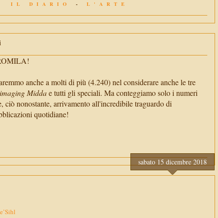
IL DIARIO
-
L'ARTE
i
TROMILA!
aremmo anche a molti di più (4.240) nel considerare anche le tre
imaging Midda
e tutti gli speciali. Ma conteggiamo solo i numeri
e, ciò nonostante, arrivamento all'incredibile traguardo di
cazioni quotidiane!
sabato 15 dicembre 2018
Be’Sihl