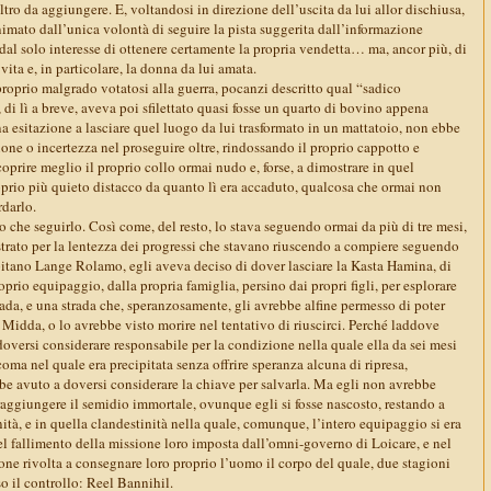
tro da aggiungere. E, voltandosi in direzione dell’uscita da lui allor dischiusa,
imato dall’unica volontà di seguire la pista suggerita dall’informazione
 dal solo interesse di ottenere certamente la propria vendetta… ma, ancor più, di
 vita e, in particolare, la donna da lui amata.
oprio malgrado votatosi alla guerra, pocanzi descritto qual “sadico
 di lì a breve, aveva poi sfilettato quasi fosse un quarto di bovino appena
 esitazione a lasciare quel luogo da lui trasformato in un mattatoio, non ebbe
one o incertezza nel proseguire oltre, rindossando il proprio cappotto e
oprire meglio il proprio collo ormai nudo e, forse, a dimostrare in quel
oprio più quieto distacco da quanto lì era accaduto, qualcosa che ormai non
rdarlo.
ro che seguirlo. Così come, del resto, lo stava seguendo ormai da più di tre mesi,
strato per la lentezza dei progressi che stavano riuscendo a compiere seguendo
pitano Lange Rolamo, egli aveva deciso di dover lasciare la Kasta Hamina, di
oprio equipaggio, dalla propria famiglia, persino dai propri figli, per esplorare
strada, e una strada che, speranzosamente, gli avrebbe alfine permesso di poter
 Midda, o lo avrebbe visto morire nel tentativo di riuscirci. Perché laddove
oversi considerare responsabile per la condizione nella quale ella da sei mesi
coma nel quale era precipitata senza offrire speranza alcuna di ripresa,
e avuto a doversi considerare la chiave per salvarla. Ma egli non avrebbe
raggiungere il semidio immortale, ovunque egli si fosse nascosto, restando a
nità, e in quella clandestinità nella quale, comunque, l’intero equipaggio si era
el fallimento della missione loro imposta dall’omni-governo di Loicare, e nel
one rivolta a consegnare loro proprio l’uomo il corpo del quale, due stagioni
o il controllo: Reel Bannihil.