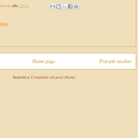
Malcom
alle
12:11
to:
Home page
Post più vecchio
Iscriviti a:
Commenti sul post (Atom)