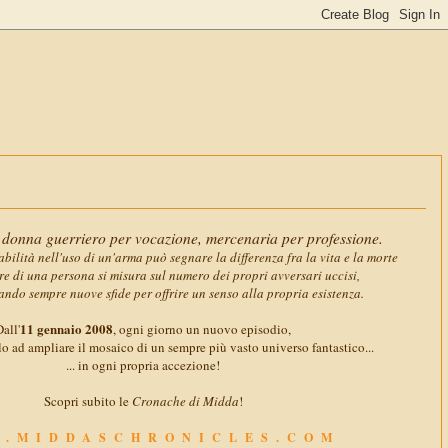
11 gennaio 2
donna guerriero per vocazione, mercenaria per professione.
abilità nell'uso di un'arma può segnare la differenza fra la vita e la morte
ore di una persona si misura sul numero dei propri avversari uccisi,
ando sempre nuove sfide per offrire un senso alla propria esistenza.
11 gennaio 2008
all'
, ogni giorno un nuovo episodio,
o ad ampliare il mosaico di un sempre più vasto universo fantastico...
... in ogni propria accezione!
Scopri subito le
Cronache di Midda
!
.MIDDASCHRONICLES.COM