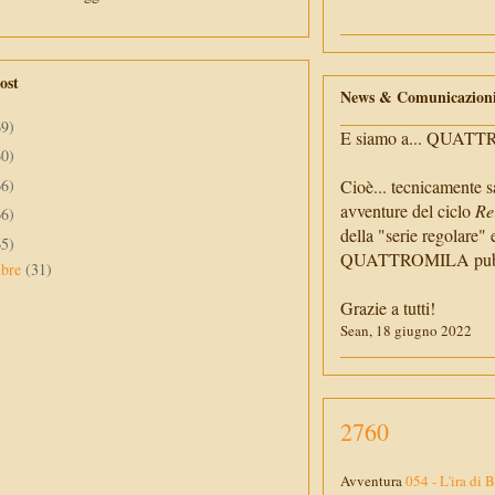
ost
News & Comunicazion
69)
E siamo a... QUAT
60)
66)
Cioè... tecnicamente s
avventure del ciclo
Re
66)
della "serie regolare" 
65)
QUATTROMILA pubbli
mbre
(31)
Grazie a tutti!
Sean, 18 giugno 2022
2760
Avventura
054 - L'ira di 