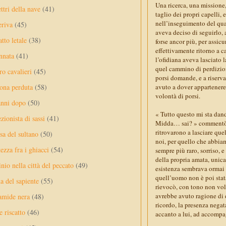
Una ricerca, una missione
ttri della nave
(41)
taglio dei propri capelli, 
nell’inseguimento del qua
eriva
(45)
aveva deciso di seguirlo, 
tto letale
(38)
forse ancor più, per assicu
effettivamente ritorno a c
nnata
(41)
l’ofidiana aveva lasciato 
quel cammino di perdizion
ro cavalieri
(45)
porsi domande, e a riserv
avuto a dover appartenere 
ona perduta
(58)
volontà di porsi.
anni dopo
(50)
« Tutto questo mi sta dand
ezionista di sassi
(41)
Midda… sai? » commentò in
ritrovarono a lasciare quel
sa del sultano
(50)
noi, per quello che abbiam
ezza fra i ghiacci
(54)
sempre più raro, sorriso, 
della propria amata, unica 
nio nella città del peccato
(49)
esistenza sembrava ormai e
quell’uomo non è poi stata
a del sapiente
(55)
rievocò, con tono non volt
avrebbe avuto ragione di d
amide nera
(48)
ricordo, la presenza negata
e riscatto
(46)
accanto a lui, ad accompag