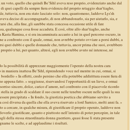
, un voto, quello che quindi Be’Sihl aveva reso proprio, evidenziato anche dal
e di quei capelli da sempre fiera evidenza del proprio retaggio shar’tiagho,
le, tuttavia, non era stato lasciato solo: non, quantomeno, laddove Lys’sh
aveva deciso di accompagnarlo, di non abbandonarlo, sia per aiutarlo, sia, e
rarsi che, alla fine, gli sarebbe stata concessa occasione utile di fare
asa, qualunque cosa fosse accaduta. E così, oltre allo shar’tiagho, anche
la Kasta Hamina, e si era incamminata accanto a lui in quel percorso oscuro, in
e a confronto con il quale, ormai, non avrebbe potuto ovviare a porsi dubbi, a
arsi quei dubbi e quelle domande che, tuttavia, ancor prima che suoi, avrebbero
proprio a lui, per quanto, altresì, egli non avrebbe avuto né interesse, né
o la possibilità di apprezzare maggiormente l’operato della nostra cara
 maniera inattesa Be’Sihl, riprendendo voce nel mentre in cui, ormai, si
 bordello « In effetti, credo persino che ella potrebbe addirittura essere fiera di
o appena fatto. » soggiunse, riservandosi l’opportunità di un lieve, e ormai
e sorriso sincero, dolce, carico d’amore, nel confronto con il piacevole ricordo
stella in grado di scaldare il suo cuore nelle tenebre oscure nelle quali la sua
ssere precipitata « In fondo, la giustizia poetica che abbiamo servito a
 così diversa da quella che ella aveva riservato a lord Sarnico, molti anni fa. »
o a cercare, in qualche misura, di giustificare il proprio operato, laddove non
overlo giustificare, quanto e piuttosto nell’intento di poter percepire, in tale
gli della stessa straordinaria donna guerriero, quasi fosse lì stata presente
narne le scelte, e ad applaudirne i risultati.