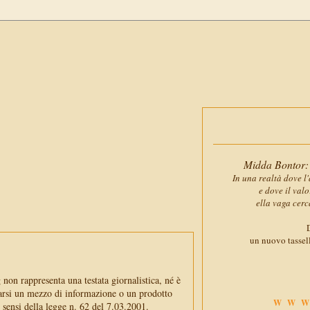
Midda Bontor: 
In una realtà dove l'
e dove il val
ella vaga cerc
D
un nuovo tassell
non rappresenta una testata giornalistica, né è
arsi un mezzo di informazione o un prodotto
WWW
i sensi della legge n. 62 del 7.03.2001.