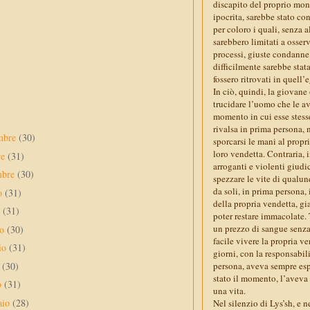
discapito del proprio mon
ipocrita, sarebbe stato co
per coloro i quali, senza
sarebbero limitati a osser
processi, giuste condanne e
difficilmente sarebbe stat
fossero ritrovati in quell’
In ciò, quindi, la giovane
trucidare l’uomo che le av
momento in cui esse stesse
rivalsa in prima persona,
mbre
(30)
sporcarsi le mani al prop
loro vendetta. Contraria, i
re
(31)
arroganti e violenti giudi
mbre
(30)
spezzare le vite di qualun
da soli, in prima persona,
to
(31)
della propria vendetta, gi
o
(31)
poter restare immacolate. 
un prezzo di sangue senza 
no
(30)
facile vivere la propria ve
io
(31)
giorni, con la responsabil
e
(30)
persona, aveva sempre espo
stato il momento, l’aveva a
o
(31)
una vita.
aio
(28)
Nel silenzio di Lys’sh, e 