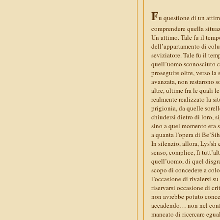
F
u questione di un atti
comprendere quella situaz
Un attimo. Tale fu il temp
dell’appartamento di colui 
seviziatore. Tale fu il te
quell’uomo sconosciuto ch
proseguire oltre, verso la 
avanzata, non restarono sol
altre, ultime fra le quali
realmente realizzato la si
prigionia, da quelle sorel
chiudersi dietro di loro, 
sino a quel momento era st
a quanta l’opera di Be’Sih
In silenzio, allora, Lys’sh
senso, complice, lì tutt’al
quell’uomo, di quel disgr
scopo di concedere a colo
l’occasione di rivalersi su
riservarsi occasione di cri
non avrebbe potuto concede
accadendo… non nel confro
mancato di ricercare egua