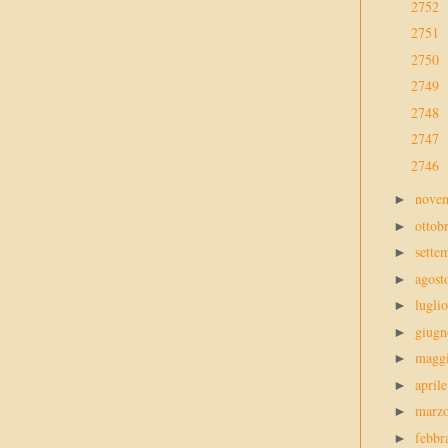
2752
2751
2750
2749
2748
2747
2746
nove
►
ottob
►
sette
►
agos
►
lugli
►
giug
►
magg
►
april
►
marz
►
febbr
►