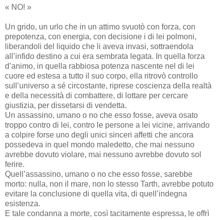
« NO! »
Un grido, un urlo che in un attimo svuotò con forza, con
prepotenza, con energia, con decisione i di lei polmoni,
liberandoli del liquido che li aveva invasi, sottraendola
all’infido destino a cui era sembrata legata. In quella forza
d’animo, in quella rabbiosa potenza nascente nel di lei
cuore ed estesa a tutto il suo corpo, ella ritrovò controllo
sull’universo a sé circostante, riprese coscienza della realtà
e della necessità di combattere, di lottare per cercare
giustizia, per dissetarsi di vendetta.
Un assassino, umano o no che esso fosse, aveva osato
troppo contro di lei, contro le persone a lei vicine, arrivando
a colpire forse uno degli unici sinceri affetti che ancora
possedeva in quel mondo maledetto, che mai nessuno
avrebbe dovuto violare, mai nessuno avrebbe dovuto sol
ferire.
Quell’assassino, umano o no che esso fosse, sarebbe
morto: nulla, non il mare, non lo stesso Tarth, avrebbe potuto
evitare la conclusione di quella vita, di quell’indegna
esistenza.
E tale condanna a morte, così tacitamente espressa, le offrì