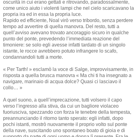
oscurità in cui erano gettati e ritrovando, paradossalmente,
come unico aiuto i violenti lampi che nel cielo scaricavano la
propria ira ed in essa la propria luce.
Rapido ed efficiente, Noal virò verso tribordo, senza perdere
tempo ad avvertire di quella manovra. Del resto, tutti a
quell’avviso avevano trovato ancoraggio sicuro in qualche
punto del ponte, prevedendo l’immediata reazione del
timoniere: se solo egli avesse infatti tardato di un singolo
istante, le rocce avrebbero potuto infrangere lo scafo,
condannandoli tutti a morte.
« Per Tarth! » esclamò la voce di Salge, improvvisamente, in
risposta a quella brusca manovra « Ma chi ti ha insegnato a
navigare, marinaio di acqua dolce? Quasi ci lasciavo il
collo… »
A quel suono, a quell’imprecazione, tutti volsero il capo
verso l’ingresso alla stiva, da cui un bagliore violaceo
fuoriusciva, spezzando con forza le tenebre della tempesta,
preannunciando il ritorno tanto sperato: egli infatti, dopo
pochi istanti, mostrò nuovamente il proprio volto sul ponte
della nave, suscitando uno spontaneo boato di gioia e di
supporto da parte di ogni uomo e donna lì presente. Fra le