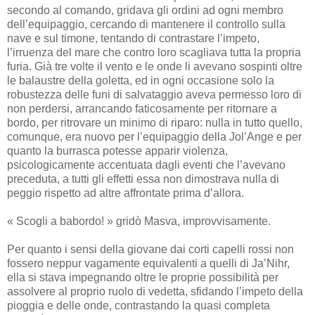
secondo al comando, gridava gli ordini ad ogni membro
dell’equipaggio, cercando di mantenere il controllo sulla
nave e sul timone, tentando di contrastare l’impeto,
l’irruenza del mare che contro loro scagliava tutta la propria
furia. Già tre volte il vento e le onde li avevano sospinti oltre
le balaustre della goletta, ed in ogni occasione solo la
robustezza delle funi di salvataggio aveva permesso loro di
non perdersi, arrancando faticosamente per ritornare a
bordo, per ritrovare un minimo di riparo: nulla in tutto quello,
comunque, era nuovo per l’equipaggio della Jol’Ange e per
quanto la burrasca potesse apparir violenza,
psicologicamente accentuata dagli eventi che l’avevano
preceduta, a tutti gli effetti essa non dimostrava nulla di
peggio rispetto ad altre affrontate prima d’allora.
« Scogli a babordo! » gridò Masva, improvvisamente.
Per quanto i sensi della giovane dai corti capelli rossi non
fossero neppur vagamente equivalenti a quelli di Ja’Nihr,
ella si stava impegnando oltre le proprie possibilità per
assolvere al proprio ruolo di vedetta, sfidando l’impeto della
pioggia e delle onde, contrastando la quasi completa