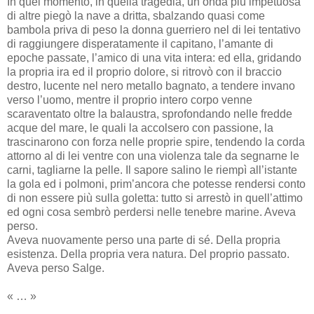
In quel momento, in quella tragedia, un’onda più impetuosa
di altre piegò la nave a dritta, sbalzando quasi come
bambola priva di peso la donna guerriero nel di lei tentativo
di raggiungere disperatamente il capitano, l’amante di
epoche passate, l’amico di una vita intera: ed ella, gridando
la propria ira ed il proprio dolore, si ritrovò con il braccio
destro, lucente nel nero metallo bagnato, a tendere invano
verso l’uomo, mentre il proprio intero corpo venne
scaraventato oltre la balaustra, sprofondando nelle fredde
acque del mare, le quali la accolsero con passione, la
trascinarono con forza nelle proprie spire, tendendo la corda
attorno al di lei ventre con una violenza tale da segnarne le
carni, tagliarne la pelle. Il sapore salino le riempì all’istante
la gola ed i polmoni, prim’ancora che potesse rendersi conto
di non essere più sulla goletta: tutto si arrestò in quell’attimo
ed ogni cosa sembrò perdersi nelle tenebre marine. Aveva
perso.
Aveva nuovamente perso una parte di sé. Della propria
esistenza. Della propria vera natura. Del proprio passato.
Aveva perso Salge.
« … »