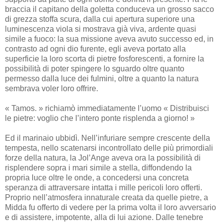
braccia il capitano della goletta conduceva un grosso sacco
di grezza stoffa scura, dalla cui apertura superiore una
luminescenza viola si mostrava già viva, ardente quasi
simile a fuoco: la sua missione aveva avuto successo ed, in
contrasto ad ogni dio furente, egli aveva portato alla
superficie la loro scorta di pietre fosforescenti, a fornire la
possibilità di poter spingere lo sguardo oltre quanto
permesso dalla luce dei fulmini, oltre a quanto la natura
sembrava voler loro offrire.
« Tamos. » richiamò immediatamente l’uomo « Distribuisci
le pietre: voglio che l’intero ponte risplenda a giorno! »
Ed il marinaio ubbidì. Nell’infuriare sempre crescente della
tempesta, nello scatenarsi incontrollato delle più primordiali
forze della natura, la Jol’Ange aveva ora la possibilità di
risplendere sopra i mari simile a stella, diffondendo la
propria luce oltre le onde, a concedersi una concreta
speranza di attraversare intatta i mille pericoli loro offerti.
Proprio nell’atmosfera innaturale creata da quelle pietre, a
Midda fu offerto di vedere per la prima volta il loro avversario
e di assistere, impotente, alla di lui azione. Dalle tenebre