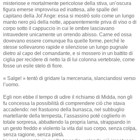
misteriose e mortalmente pericolose della stiva, un’oscura
figura emerse improvvisa ed inattesa, alle spalle del
capitano della Jol’Ange: essa si mostrò solo come un lungo
manto nero più della notte, apparentemente priva di viso o di
corpo sotto il cappuccio in cui le ombre lasciavano
intravedere unicamente un orrendo abisso. Carne ed ossa
dovevano essere comunque fra quelle forme, perché le
stesse sollevarono rapide e silenziose un lungo pugnale
dietro al capo del comandante, e si mossero in un battito di
ciglia per recidere di netto la di lui colonna vertebrale, come
fosse un esile stelo di fiore.
« Salge! » tentò di gridare la mercenaria, slanciandosi verso
l’uomo.
Egli non ebbe il tempo di udire il richiamo di Midda, non gli
fu concessa la possibilità di comprendere ciò che stava
accadendo: nel frastuono della burrasca, nel subbuglio
martellante della tempesta, l’assassino poté coglierlo in
totale sorpresa, abbattendo la propria lama, strappando in
un gesto freddo e violento la vita dal suo corpo, senza colpa,
senza ragione, senza pietà.