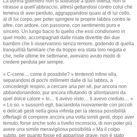
La donna guerriero non si sottrasse a quell’offerta, non si
ritrasse a quell’abbraccio, altresì gettandosi contro colui che
temeva di aver perduto, aggrappandosi quasi al di lui collo,
al di lui corpo, per poter spingere le proprie labbra contro le
altre, con ardore, con passione, con sentimento puro e
sincero. Un lungo bacio fu quello che essi condivisero in
quel modo, accompagnati dalle risate divertite dei due
bambini che li osservarono senza remore, godendo di quella
tranquillità familiare che da troppo era stata loro negata e
che, nelle ultime tre settimane, avevano avuto modo di
credere perduta per sempre.
« C-come… come è possibile? » tentennò infine ella,
separandosi di pochi millimetri dalle di lui labbra, a
concedergli respiro, a cercare aria per sé, pur ancora non
abbandonandolo, pur ancora rifiutando di allontanarsi da
quel dolce calore « Io… ti avevo visto… ti avevo creduto… »
« Lo so. » sussurrò egli, baciandola nuovamente con piccoli
e delicati gesti nella gioia infinita per la stessa possibilità
offertagli di compiere ancora una volta simili gesti, dopo aver
temuto, forse anche solo a livello inconscio, di non poter più
avere una simile meravigliosa possibilità « Ma il colpo
subito, per quanto fosse ed apparisse grave, non è stato