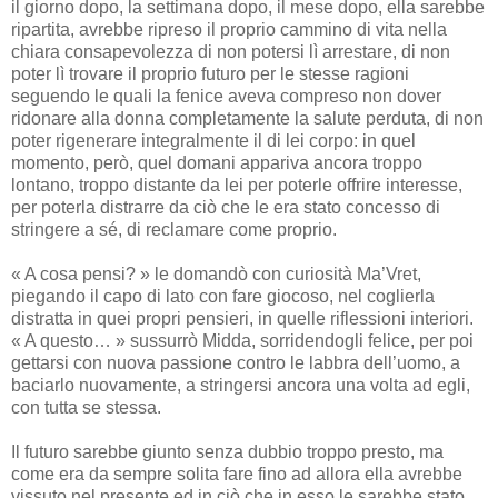
il giorno dopo, la settimana dopo, il mese dopo, ella sarebbe
ripartita, avrebbe ripreso il proprio cammino di vita nella
chiara consapevolezza di non potersi lì arrestare, di non
poter lì trovare il proprio futuro per le stesse ragioni
seguendo le quali la fenice aveva compreso non dover
ridonare alla donna completamente la salute perduta, di non
poter rigenerare integralmente il di lei corpo: in quel
momento, però, quel domani appariva ancora troppo
lontano, troppo distante da lei per poterle offrire interesse,
per poterla distrarre da ciò che le era stato concesso di
stringere a sé, di reclamare come proprio.
« A cosa pensi? » le domandò con curiosità Ma’Vret,
piegando il capo di lato con fare giocoso, nel coglierla
distratta in quei propri pensieri, in quelle riflessioni interiori.
« A questo… » sussurrò Midda, sorridendogli felice, per poi
gettarsi con nuova passione contro le labbra dell’uomo, a
baciarlo nuovamente, a stringersi ancora una volta ad egli,
con tutta se stessa.
Il futuro sarebbe giunto senza dubbio troppo presto, ma
come era da sempre solita fare fino ad allora ella avrebbe
vissuto nel presente ed in ciò che in esso le sarebbe stato