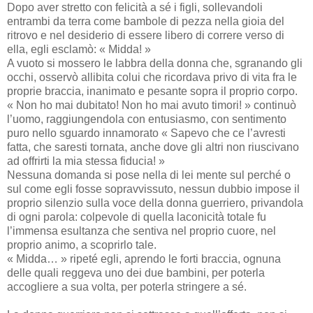
Dopo aver stretto con felicità a sé i figli, sollevandoli
entrambi da terra come bambole di pezza nella gioia del
ritrovo e nel desiderio di essere libero di correre verso di
ella, egli esclamò: « Midda! »
A vuoto si mossero le labbra della donna che, sgranando gli
occhi, osservò allibita colui che ricordava privo di vita fra le
proprie braccia, inanimato e pesante sopra il proprio corpo.
« Non ho mai dubitato! Non ho mai avuto timori! » continuò
l’uomo, raggiungendola con entusiasmo, con sentimento
puro nello sguardo innamorato « Sapevo che ce l’avresti
fatta, che saresti tornata, anche dove gli altri non riuscivano
ad offrirti la mia stessa fiducia! »
Nessuna domanda si pose nella di lei mente sul perché o
sul come egli fosse sopravvissuto, nessun dubbio impose il
proprio silenzio sulla voce della donna guerriero, privandola
di ogni parola: colpevole di quella laconicità totale fu
l’immensa esultanza che sentiva nel proprio cuore, nel
proprio animo, a scoprirlo tale.
« Midda… » ripeté egli, aprendo le forti braccia, ognuna
delle quali reggeva uno dei due bambini, per poterla
accogliere a sua volta, per poterla stringere a sé.