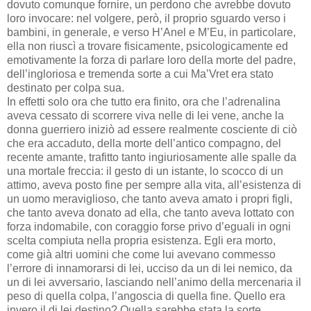
dovuto comunque fornire, un perdono che avrebbe dovuto
loro invocare: nel volgere, però, il proprio sguardo verso i
bambini, in generale, e verso H’Anel e M’Eu, in particolare,
ella non riuscì a trovare fisicamente, psicologicamente ed
emotivamente la forza di parlare loro della morte del padre,
dell’ingloriosa e tremenda sorte a cui Ma’Vret era stato
destinato per colpa sua.
In effetti solo ora che tutto era finito, ora che l’adrenalina
aveva cessato di scorrere viva nelle di lei vene, anche la
donna guerriero iniziò ad essere realmente cosciente di ciò
che era accaduto, della morte dell’antico compagno, del
recente amante, trafitto tanto ingiuriosamente alle spalle da
una mortale freccia: il gesto di un istante, lo scocco di un
attimo, aveva posto fine per sempre alla vita, all’esistenza di
un uomo meraviglioso, che tanto aveva amato i propri figli,
che tanto aveva donato ad ella, che tanto aveva lottato con
forza indomabile, con coraggio forse privo d’eguali in ogni
scelta compiuta nella propria esistenza. Egli era morto,
come già altri uomini che come lui avevano commesso
l’errore di innamorarsi di lei, ucciso da un di lei nemico, da
un di lei avversario, lasciando nell’animo della mercenaria il
peso di quella colpa, l’angoscia di quella fine. Quello era
invero il di lei destino? Quella sarebbe stata la sorte