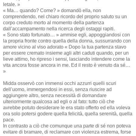
letale. »
« Ma… quando? Come? » domandò ella, non
comprendendo, nel chiaro ricordo del proprio saluto su un
corpo creduto morto al momento della partenza
dall’accampamento nella ricerca degli ostaggi rapiti.
« Sono stato fortunato… » ammise egli, appoggiandosi con
la propria fronte contro quella della donna, sussurrando con
amore vicino al viso adorato « Dopo la tua partenza stavo
per essere cremato insieme agli altri caduti quando, per un
lieve attimo, ho ripreso i sensi, lasciando intendere come la
vita ancora fosse ancora in me. Ed il resto è venuto da sé…
»
Midda osservò con immensi occhi azzurri quelli scuri
dell’uomo, immergendosi in essi, senza riuscire ad
aggiungere altro, senza necessità di domandare
ulteriormente qualcosa ad egli o al fato: tutto ciò che
avrebbe potuto desiderare le era stato offerto ed ella voleva
ora solo potersi godere quella felicità, quella serenità, quella
pace.
In contrasto a ciò che comunque una parte di sé non poteva
evitare di bramare, di reclamare con violenza estrema, forse