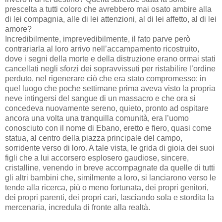
prescelta a tutti coloro che avrebbero mai osato ambire alla
di lei compagnia, alle di lei attenzioni, al di lei affetto, al di lei
amore?
Incredibilmente, imprevedibilmente, il fato parve però
contrariarla al loro arrivo nell’accampamento ricostruito,
dove i segni della morte e della distruzione erano ormai stati
cancellati negli sforzi dei sopravvissuti per ristabilire l’ordine
perduto, nel rigenerare ciò che era stato compromesso: in
quel luogo che poche settimane prima aveva visto la propria
neve intingersi del sangue di un massacro e che ora si
concedeva nuovamente sereno, quieto, pronto ad ospitare
ancora una volta una tranquilla comunità, era l’uomo
conosciuto con il nome di Ebano, eretto e fiero, quasi come
statua, al centro della piazza principale del campo,
sorridente verso di loro. A tale vista, le grida di gioia dei suoi
figli che a lui accorsero esplosero gaudiose, sincere,
cristalline, venendo in breve accompagnate da quelle di tutti
gli altri bambini che, similmente a loro, si lanciarono verso le
tende alla ricerca, più o meno fortunata, dei propri genitori,
dei propri parenti, dei propri cari, lasciando sola e stordita la
mercenaria, incredula di fronte alla realtà.