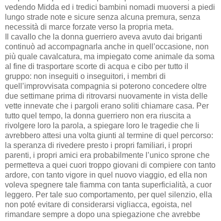
vedendo Midda ed i tredici bambini nomadi muoversi a piedi
lungo strade note e sicure senza alcuna premura, senza
necessità di marce forzate verso la propria meta.
Il cavallo che la donna guerriero aveva avuto dai briganti
continuò ad accompagnarla anche in quell’occasione, non
più quale cavalcatura, ma impiegato come animale da soma
al fine di trasportare scorte di acqua e cibo per tutto il
gruppo: non inseguiti o inseguitori, i membri di
quell’improvvisata compagnia si poterono concedere oltre
due settimane prima di ritrovarsi nuovamente in vista delle
vette innevate che i pargoli erano soliti chiamare casa. Per
tutto quel tempo, la donna guerriero non era riuscita a
rivolgere loro la parola, a spiegare loro le tragedie che li
avrebbero attesi una volta giunti al termine di quel percorso:
la speranza di rivedere presto i propri familiari, i propri
parenti, i propri amici era probabilmente l’unico sprone che
permetteva a quei cuori troppo giovani di compiere con tanto
ardore, con tanto vigore in quel nuovo viaggio, ed ella non
voleva spegnere tale fiamma con tanta superficialità, a cuor
leggero. Per tale suo comportamento, per quel silenzio, ella
non poté evitare di considerarsi vigliacca, egoista, nel
rimandare sempre a dopo una spiegazione che avrebbe