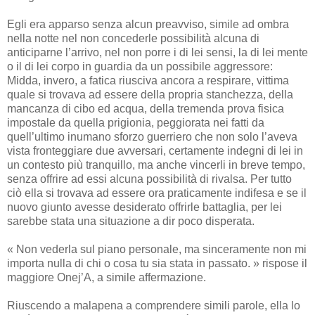
Egli era apparso senza alcun preavviso, simile ad ombra
nella notte nel non concederle possibilità alcuna di
anticiparne l’arrivo, nel non porre i di lei sensi, la di lei mente
o il di lei corpo in guardia da un possibile aggressore:
Midda, invero, a fatica riusciva ancora a respirare, vittima
quale si trovava ad essere della propria stanchezza, della
mancanza di cibo ed acqua, della tremenda prova fisica
impostale da quella prigionia, peggiorata nei fatti da
quell’ultimo inumano sforzo guerriero che non solo l’aveva
vista fronteggiare due avversari, certamente indegni di lei in
un contesto più tranquillo, ma anche vincerli in breve tempo,
senza offrire ad essi alcuna possibilità di rivalsa. Per tutto
ciò ella si trovava ad essere ora praticamente indifesa e se il
nuovo giunto avesse desiderato offrirle battaglia, per lei
sarebbe stata una situazione a dir poco disperata.
« Non vederla sul piano personale, ma sinceramente non mi
importa nulla di chi o cosa tu sia stata in passato. » rispose il
maggiore Onej’A, a simile affermazione.
Riuscendo a malapena a comprendere simili parole, ella lo