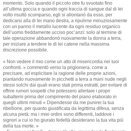
momento. Solo quando il piccolo otre fu svuotato fino
all’ultima goccia e quando ogni traccia di sangue dal di lei
volto risultò scomparso, egli si allontanò da esso, per
dedicarsi alla di lei mano destra, a ripulirne minuziosamente
con un panno il metallo lucente da ogni residuo organico
dell’uomo freddamente ucciso poc’anzi: solo al termine di
tale operazione abbandonò nuovamente la donna a terra,
per iniziare a tendere le di lei catene nella massima
discrezione possibile.
« Non vedere il mio come un atto di misericordia nei tuoi
confronti. » commentò verso la prigioniera, come a
precisare, ad esplicitare la ragione delle proprie azioni,
piantando nuovamente in picchetti a terra a mani nude negli
stessi solchi dai quali erano stati prima estratti, per evitare di
offrire rumori sospetti che potessero allertare i propri
subalterni prima del compimento del piano elaborato in
quegli ultimi minuti « Dipendesse da me punirei la tua
ribellione, per quanto giustificata da legittima difesa, senza
alcuna pietà: ma i miei ordini sono differenti, laddove i
signori a cui io ho giurato fedeltà desiderano la tua vita più
della tua morte. »