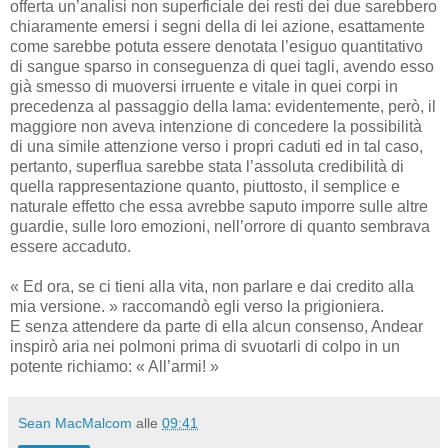
offerta un’analisi non superficiale dei resti dei due sarebbero
chiaramente emersi i segni della di lei azione, esattamente
come sarebbe potuta essere denotata l’esiguo quantitativo
di sangue sparso in conseguenza di quei tagli, avendo esso
già smesso di muoversi irruente e vitale in quei corpi in
precedenza al passaggio della lama: evidentemente, però, il
maggiore non aveva intenzione di concedere la possibilità
di una simile attenzione verso i propri caduti ed in tal caso,
pertanto, superflua sarebbe stata l’assoluta credibilità di
quella rappresentazione quanto, piuttosto, il semplice e
naturale effetto che essa avrebbe saputo imporre sulle altre
guardie, sulle loro emozioni, nell’orrore di quanto sembrava
essere accaduto.
« Ed ora, se ci tieni alla vita, non parlare e dai credito alla
mia versione. » raccomandò egli verso la prigioniera.
E senza attendere da parte di ella alcun consenso, Andear
inspirò aria nei polmoni prima di svuotarli di colpo in un
potente richiamo: « All’armi! »
Sean MacMalcom
alle
09:41