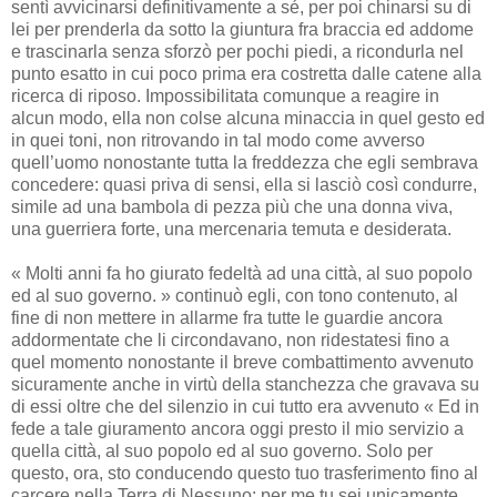
sentì avvicinarsi definitivamente a sé, per poi chinarsi su di
lei per prenderla da sotto la giuntura fra braccia ed addome
e trascinarla senza sforzò per pochi piedi, a ricondurla nel
punto esatto in cui poco prima era costretta dalle catene alla
ricerca di riposo. Impossibilitata comunque a reagire in
alcun modo, ella non colse alcuna minaccia in quel gesto ed
in quei toni, non ritrovando in tal modo come avverso
quell’uomo nonostante tutta la freddezza che egli sembrava
concedere: quasi priva di sensi, ella si lasciò così condurre,
simile ad una bambola di pezza più che una donna viva,
una guerriera forte, una mercenaria temuta e desiderata.
« Molti anni fa ho giurato fedeltà ad una città, al suo popolo
ed al suo governo. » continuò egli, con tono contenuto, al
fine di non mettere in allarme fra tutte le guardie ancora
addormentate che li circondavano, non ridestatesi fino a
quel momento nonostante il breve combattimento avvenuto
sicuramente anche in virtù della stanchezza che gravava su
di essi oltre che del silenzio in cui tutto era avvenuto « Ed in
fede a tale giuramento ancora oggi presto il mio servizio a
quella città, al suo popolo ed al suo governo. Solo per
questo, ora, sto conducendo questo tuo trasferimento fino al
carcere nella Terra di Nessuno: per me tu sei unicamente