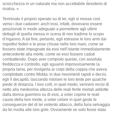
sciocchezza in un naturale ma non accettabile desiderio di
rivalsa. »
Terminato il proprio operato su di lei, egli si mosse così
verso i due cadaveri: anch’essi, infatti, dovevano essere
posizionati in modo adeguato a permettere agli ultimi
dettagli di quella messa in scena di non tradirne lo scopo
d’inganno. A tal fine, pertanto, egli estrasse le loro armi dai
rispettivi foderi e le pose chiuse nelle loro mani, come se
fossero state impugnate da essi nell’istante immediatamente
antecedente alla morte, come se essi fossero caduti
combattendo. Dopo aver compiuto questo, con assoluta
freddezza e controllo, egli sguainò improvvisamente la
propria lama, per rivolgerla ai corpi della coppia che aveva
complottato contro Midda: in due movimenti rapidi e decisi,
egli lì decapitò, lasciando rotolare le loro teste per qualche
piede di distanza. I loro colli, in quel modo, vennero recisi di
netto alla medesima altezza delle reali ferite mortali addotte
dalla donna guerriero su di essi, a voler coprire le reali
cause della loro morte, a voler celare in quel gesto le
conseguenze del di lei violento attacco, della furia selvaggia
da lei rivolta alle loro gole. Ovviamente se solo fosse stata