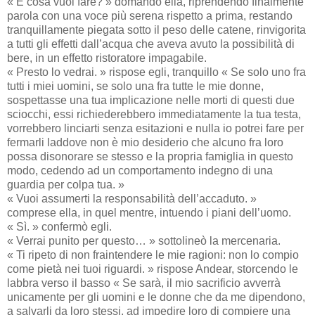
« E cosa vuoi fare? » domandò ella, riprendendo finalmente
parola con una voce più serena rispetto a prima, restando
tranquillamente piegata sotto il peso delle catene, rinvigorita
a tutti gli effetti dall’acqua che aveva avuto la possibilità di
bere, in un effetto ristoratore impagabile.
« Presto lo vedrai. » rispose egli, tranquillo « Se solo uno fra
tutti i miei uomini, se solo una fra tutte le mie donne,
sospettasse una tua implicazione nelle morti di questi due
sciocchi, essi richiederebbero immediatamente la tua testa,
vorrebbero linciarti senza esitazioni e nulla io potrei fare per
fermarli laddove non è mio desiderio che alcuno fra loro
possa disonorare se stesso e la propria famiglia in questo
modo, cedendo ad un comportamento indegno di una
guardia per colpa tua. »
« Vuoi assumerti la responsabilità dell’accaduto. »
comprese ella, in quel mentre, intuendo i piani dell’uomo.
« Sì. » confermò egli.
« Verrai punito per questo… » sottolineò la mercenaria.
« Ti ripeto di non fraintendere le mie ragioni: non lo compio
come pietà nei tuoi riguardi. » rispose Andear, storcendo le
labbra verso il basso « Se sarà, il mio sacrificio avverrà
unicamente per gli uomini e le donne che da me dipendono,
a salvarli da loro stessi, ad impedire loro di compiere una