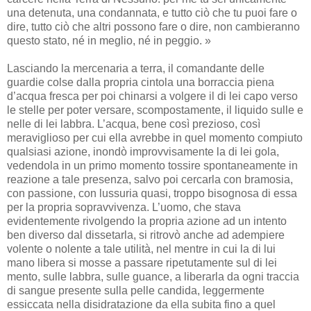
una detenuta, una condannata, e tutto ciò che tu puoi fare o
dire, tutto ciò che altri possono fare o dire, non cambieranno
questo stato, né in meglio, né in peggio. »
Lasciando la mercenaria a terra, il comandante delle
guardie colse dalla propria cintola una borraccia piena
d’acqua fresca per poi chinarsi a volgere il di lei capo verso
le stelle per poter versare, scompostamente, il liquido sulle e
nelle di lei labbra. L’acqua, bene così prezioso, così
meraviglioso per cui ella avrebbe in quel momento compiuto
qualsiasi azione, inondò improvvisamente la di lei gola,
vedendola in un primo momento tossire spontaneamente in
reazione a tale presenza, salvo poi cercarla con bramosia,
con passione, con lussuria quasi, troppo bisognosa di essa
per la propria sopravvivenza. L’uomo, che stava
evidentemente rivolgendo la propria azione ad un intento
ben diverso dal dissetarla, si ritrovò anche ad adempiere
volente o nolente a tale utilità, nel mentre in cui la di lui
mano libera si mosse a passare ripetutamente sul di lei
mento, sulle labbra, sulle guance, a liberarla da ogni traccia
di sangue presente sulla pelle candida, leggermente
essiccata nella disidratazione da ella subita fino a quel