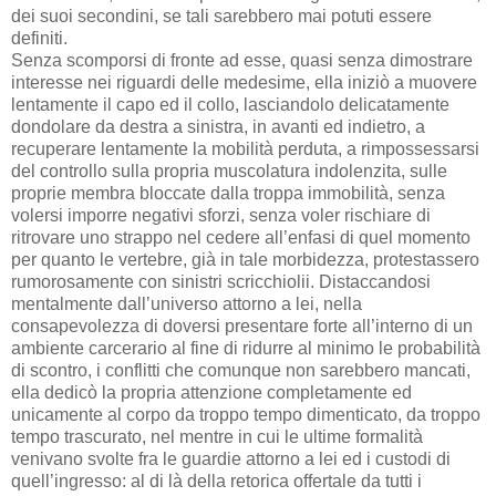
dei suoi secondini, se tali sarebbero mai potuti essere
definiti.
Senza scomporsi di fronte ad esse, quasi senza dimostrare
interesse nei riguardi delle medesime, ella iniziò a muovere
lentamente il capo ed il collo, lasciandolo delicatamente
dondolare da destra a sinistra, in avanti ed indietro, a
recuperare lentamente la mobilità perduta, a rimpossessarsi
del controllo sulla propria muscolatura indolenzita, sulle
proprie membra bloccate dalla troppa immobilità, senza
volersi imporre negativi sforzi, senza voler rischiare di
ritrovare uno strappo nel cedere all’enfasi di quel momento
per quanto le vertebre, già in tale morbidezza, protestassero
rumorosamente con sinistri scricchiolii. Distaccandosi
mentalmente dall’universo attorno a lei, nella
consapevolezza di doversi presentare forte all’interno di un
ambiente carcerario al fine di ridurre al minimo le probabilità
di scontro, i conflitti che comunque non sarebbero mancati,
ella dedicò la propria attenzione completamente ed
unicamente al corpo da troppo tempo dimenticato, da troppo
tempo trascurato, nel mentre in cui le ultime formalità
venivano svolte fra le guardie attorno a lei ed i custodi di
quell’ingresso: al di là della retorica offertale da tutti i