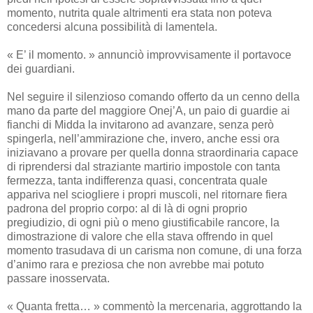
momento, nutrita quale altrimenti era stata non poteva
concedersi alcuna possibilità di lamentela.
« E’ il momento. » annunciò improvvisamente il portavoce
dei guardiani.
Nel seguire il silenzioso comando offerto da un cenno della
mano da parte del maggiore Onej’A, un paio di guardie ai
fianchi di Midda la invitarono ad avanzare, senza però
spingerla, nell’ammirazione che, invero, anche essi ora
iniziavano a provare per quella donna straordinaria capace
di riprendersi dal straziante martirio impostole con tanta
fermezza, tanta indifferenza quasi, concentrata quale
appariva nel sciogliere i propri muscoli, nel ritornare fiera
padrona del proprio corpo: al di là di ogni proprio
pregiudizio, di ogni più o meno giustificabile rancore, la
dimostrazione di valore che ella stava offrendo in quel
momento trasudava di un carisma non comune, di una forza
d’animo rara e preziosa che non avrebbe mai potuto
passare inosservata.
« Quanta fretta… » commentò la mercenaria, aggrottando la