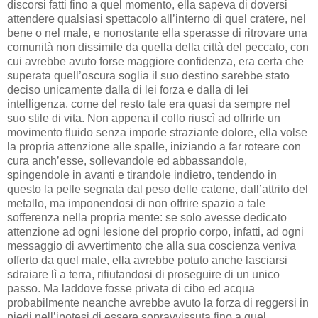
discorsi fatti fino a quel momento, ella sapeva di doversi
attendere qualsiasi spettacolo all’interno di quel cratere, nel
bene o nel male, e nonostante ella sperasse di ritrovare una
comunità non dissimile da quella della città del peccato, con
cui avrebbe avuto forse maggiore confidenza, era certa che
superata quell’oscura soglia il suo destino sarebbe stato
deciso unicamente dalla di lei forza e dalla di lei
intelligenza, come del resto tale era quasi da sempre nel
suo stile di vita. Non appena il collo riuscì ad offrirle un
movimento fluido senza imporle straziante dolore, ella volse
la propria attenzione alle spalle, iniziando a far roteare con
cura anch’esse, sollevandole ed abbassandole,
spingendole in avanti e tirandole indietro, tendendo in
questo la pelle segnata dal peso delle catene, dall’attrito del
metallo, ma imponendosi di non offrire spazio a tale
sofferenza nella propria mente: se solo avesse dedicato
attenzione ad ogni lesione del proprio corpo, infatti, ad ogni
messaggio di avvertimento che alla sua coscienza veniva
offerto da quel male, ella avrebbe potuto anche lasciarsi
sdraiare lì a terra, rifiutandosi di proseguire di un unico
passo. Ma laddove fosse privata di cibo ed acqua
probabilmente neanche avrebbe avuto la forza di reggersi in
piedi nell’ipotesi di essere sopravvissuta fino a quel