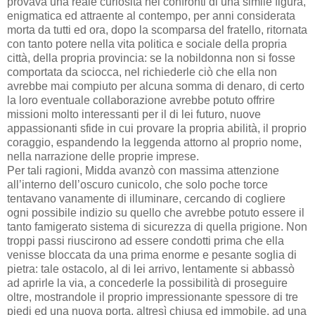
provava una reale curiosità nei confronti di una simile figura,
enigmatica ed attraente al contempo, per anni considerata
morta da tutti ed ora, dopo la scomparsa del fratello, ritornata
con tanto potere nella vita politica e sociale della propria
città, della propria provincia: se la nobildonna non si fosse
comportata da sciocca, nel richiederle ciò che ella non
avrebbe mai compiuto per alcuna somma di denaro, di certo
la loro eventuale collaborazione avrebbe potuto offrire
missioni molto interessanti per il di lei futuro, nuove
appassionanti sfide in cui provare la propria abilità, il proprio
coraggio, espandendo la leggenda attorno al proprio nome,
nella narrazione delle proprie imprese.
Per tali ragioni, Midda avanzò con massima attenzione
all’interno dell’oscuro cunicolo, che solo poche torce
tentavano vanamente di illuminare, cercando di cogliere
ogni possibile indizio su quello che avrebbe potuto essere il
tanto famigerato sistema di sicurezza di quella prigione. Non
troppi passi riuscirono ad essere condotti prima che ella
venisse bloccata da una prima enorme e pesante soglia di
pietra: tale ostacolo, al di lei arrivo, lentamente si abbassò
ad aprirle la via, a concederle la possibilità di proseguire
oltre, mostrandole il proprio impressionante spessore di tre
piedi ed una nuova porta, altresì chiusa ed immobile, ad una