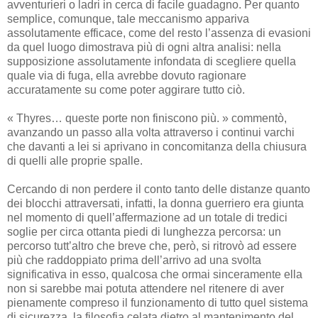
avventurieri o ladri in cerca di facile guadagno. Per quanto
semplice, comunque, tale meccanismo appariva
assolutamente efficace, come del resto l’assenza di evasioni
da quel luogo dimostrava più di ogni altra analisi: nella
supposizione assolutamente infondata di scegliere quella
quale via di fuga, ella avrebbe dovuto ragionare
accuratamente su come poter aggirare tutto ciò.
« Thyres… queste porte non finiscono più. » commentò,
avanzando un passo alla volta attraverso i continui varchi
che davanti a lei si aprivano in concomitanza della chiusura
di quelli alle proprie spalle.
Cercando di non perdere il conto tanto delle distanze quanto
dei blocchi attraversati, infatti, la donna guerriero era giunta
nel momento di quell’affermazione ad un totale di tredici
soglie per circa ottanta piedi di lunghezza percorsa: un
percorso tutt’altro che breve che, però, si ritrovò ad essere
più che raddoppiato prima dell’arrivo ad una svolta
significativa in esso, qualcosa che ormai sinceramente ella
non si sarebbe mai potuta attendere nel ritenere di aver
pienamente compreso il funzionamento di tutto quel sistema
di sicurezza, la filosofia celata dietro al mantenimento del