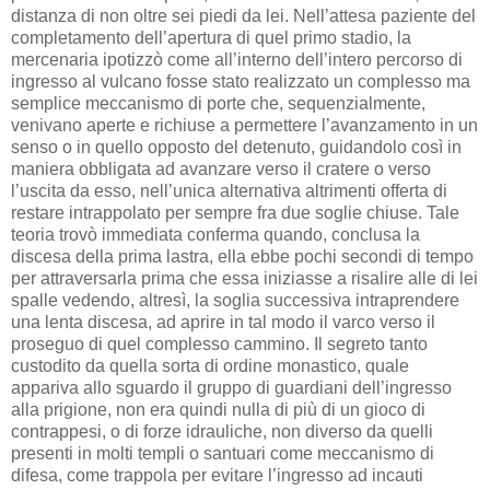
distanza di non oltre sei piedi da lei. Nell’attesa paziente del
completamento dell’apertura di quel primo stadio, la
mercenaria ipotizzò come all’interno dell’intero percorso di
ingresso al vulcano fosse stato realizzato un complesso ma
semplice meccanismo di porte che, sequenzialmente,
venivano aperte e richiuse a permettere l’avanzamento in un
senso o in quello opposto del detenuto, guidandolo così in
maniera obbligata ad avanzare verso il cratere o verso
l’uscita da esso, nell’unica alternativa altrimenti offerta di
restare intrappolato per sempre fra due soglie chiuse. Tale
teoria trovò immediata conferma quando, conclusa la
discesa della prima lastra, ella ebbe pochi secondi di tempo
per attraversarla prima che essa iniziasse a risalire alle di lei
spalle vedendo, altresì, la soglia successiva intraprendere
una lenta discesa, ad aprire in tal modo il varco verso il
proseguo di quel complesso cammino. Il segreto tanto
custodito da quella sorta di ordine monastico, quale
appariva allo sguardo il gruppo di guardiani dell’ingresso
alla prigione, non era quindi nulla di più di un gioco di
contrappesi, o di forze idrauliche, non diverso da quelli
presenti in molti templi o santuari come meccanismo di
difesa, come trappola per evitare l’ingresso ad incauti