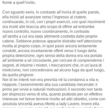
fronte a quell’invito.
Con sguardo serio, in contrasto all’ironia di quelle parole,
ella iniziò ad avanzare verso l’ingresso al cratere,
continuando, in ciò, con i propri esercizi, con quei movimenti
ora rivolti alle braccia allo scopo di offrire ad entrambe
nuovo controllo, nuovo coordinamento, in contrasto
all’atrofia a cui era stata altrimenti costretta dalle proprie
catene. Sebbene potesse apparire distratta nell’attenzione
rivolta al proprio corpo, in quei passi ancora lentamente
condotti, ancora incertamente offerti verso il luogo della
propria detenzione, ogni senso della donna era ora portato
all’ambiente a sé circostante, per cercare di comprenderne i
segreti, di intuirne i misteri, i meccanismi che, in un’aura di
misticismo, non concedevano ad alcuno fuga da quel luogo,
da quella prigione.
Nei di lei intenti non era prevista né la condanna a vita e,
neppure, l’asservimento alla sua candidata mecenate: il
primo per ovvie e naturali motivazioni; il secondo non tanto
per disprezzo verso di ella, quanto piuttosto per un effettivo
interesse nel breve termine rivolto ad altri obiettivi, come con
assoluta sincerità aveva riferito a lady Lavero. Invero ella