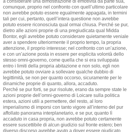
a considerare una dimostrazione di emotività da parte sua,
comunque, proprio nel confronto con quell’ultimo particolare
non avrebbe potuto essere egualmente appagata, in termini
tali per cui, pertanto, quell’intera questione non avrebbe
potuto essere riconosciuta qual ormai chiusa. Perché se pur,
dietro alle azioni proprie di una pregiudicata qual Midda
Bontor, egli avrebbe potuto considerare quietamente veniale
aver a spendere ulteriormente il proprio tempo, la propria
attenzione, il proprio interesse; nel confronto con un’azione,
e con un’azione posta in essere per esplicita volontà dello
stesso omni-governo, come quella che si era sviluppata
entro i limiti della propria abitazione e non solo, egli non
avrebbe potuto ovviare a sollevare qualche dubbio di
legittimità, se non per quanto occorso, sicuramente per le
dinamiche proprie di quanto, allora, accaduto.
Perché se pur forti, se pur risolute, erano da sempre state le
azioni proprie dell’omni-governo di Loicare sulla politica
estera, azioni utili a permettere, del resto, al loro
imperialismo di imporsi con tanto vigore all’interno del pur
affollato panorama interplanetario, e se pur, quanto lì
accaduto in casa propria, non avrebbe potuto certamente
essere suscettibile di alcun giudizio sul fronte estero; ben
diverso discorso avrebbe avuto a dover essere giudicato