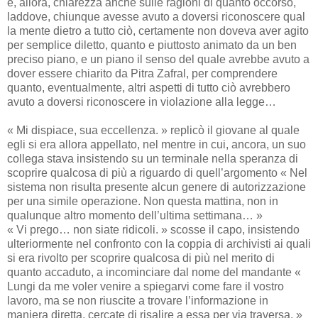
e, allora, chiarezza anche sulle ragioni di quanto occorso,
laddove, chiunque avesse avuto a doversi riconoscere qual
la mente dietro a tutto ciò, certamente non doveva aver agito
per semplice diletto, quanto e piuttosto animato da un ben
preciso piano, e un piano il senso del quale avrebbe avuto a
dover essere chiarito da Pitra Zafral, per comprendere
quanto, eventualmente, altri aspetti di tutto ciò avrebbero
avuto a doversi riconoscere in violazione alla legge…
« Mi dispiace, sua eccellenza. » replicò il giovane al quale
egli si era allora appellato, nel mentre in cui, ancora, un suo
collega stava insistendo su un terminale nella speranza di
scoprire qualcosa di più a riguardo di quell’argomento « Nel
sistema non risulta presente alcun genere di autorizzazione
per una simile operazione. Non questa mattina, non in
qualunque altro momento dell’ultima settimana… »
« Vi prego… non siate ridicoli. » scosse il capo, insistendo
ulteriormente nel confronto con la coppia di archivisti ai quali
si era rivolto per scoprire qualcosa di più nel merito di
quanto accaduto, a incominciare dal nome del mandante «
Lungi da me voler venire a spiegarvi come fare il vostro
lavoro, ma se non riuscite a trovare l’informazione in
maniera diretta, cercate di risalire a essa per via traversa. »