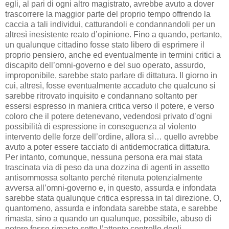
egli, al pari di ogni altro magistrato, avrebbe avuto a dover
trascorrere la maggior parte del proprio tempo offrendo la
caccia a tali individui, catturandoli e condannandoli per un
altresì inesistente reato d’opinione. Fino a quando, pertanto,
un qualunque cittadino fosse stato libero di esprimere il
proprio pensiero, anche ed eventualmente in termini critici a
discapito dell’omni-governo e del suo operato, assurdo,
improponibile, sarebbe stato parlare di dittatura. Il giorno in
cui, altresì, fosse eventualmente accaduto che qualcuno si
sarebbe ritrovato inquisito e condannano soltanto per
essersi espresso in maniera critica verso il potere, e verso
coloro che il potere detenevano, vedendosi privato d’ogni
possibilità di espressione in conseguenza al violento
intervento delle forze dell’ordine, allora sì… quello avrebbe
avuto a poter essere tacciato di antidemocratica dittatura.
Per intanto, comunque, nessuna persona era mai stata
trascinata via di peso da una dozzina di agenti in assetto
antisommossa soltanto perché ritenuta potenzialmente
avversa all’omni-governo e, in questo, assurda e infondata
sarebbe stata qualunque critica espressa in tal direzione. O,
quantomeno, assurda e infondata sarebbe stata, e sarebbe
rimasta, sino a quando un qualunque, possibile, abuso di
potere fosse rimasto sotto l’attento controllo degli