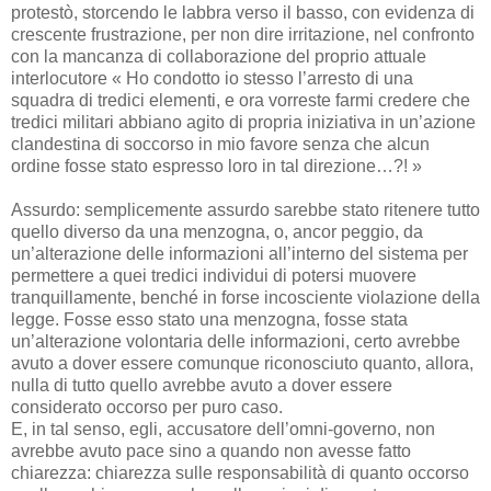
protestò, storcendo le labbra verso il basso, con evidenza di
crescente frustrazione, per non dire irritazione, nel confronto
con la mancanza di collaborazione del proprio attuale
interlocutore « Ho condotto io stesso l’arresto di una
squadra di tredici elementi, e ora vorreste farmi credere che
tredici militari abbiano agito di propria iniziativa in un’azione
clandestina di soccorso in mio favore senza che alcun
ordine fosse stato espresso loro in tal direzione…?! »
Assurdo: semplicemente assurdo sarebbe stato ritenere tutto
quello diverso da una menzogna, o, ancor peggio, da
un’alterazione delle informazioni all’interno del sistema per
permettere a quei tredici individui di potersi muovere
tranquillamente, benché in forse incosciente violazione della
legge. Fosse esso stato una menzogna, fosse stata
un’alterazione volontaria delle informazioni, certo avrebbe
avuto a dover essere comunque riconosciuto quanto, allora,
nulla di tutto quello avrebbe avuto a dover essere
considerato occorso per puro caso.
E, in tal senso, egli, accusatore dell’omni-governo, non
avrebbe avuto pace sino a quando non avesse fatto
chiarezza: chiarezza sulle responsabilità di quanto occorso