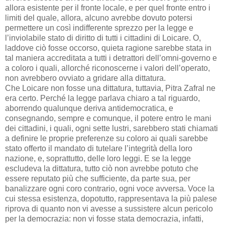
allora esistente per il fronte locale, e per quel fronte entro i
limiti del quale, allora, alcuno avrebbe dovuto potersi
permettere un così indifferente sprezzo per la legge e
l’inviolabile stato di diritto di tutti i cittadini di Loicare. O,
laddove ciò fosse occorso, quieta ragione sarebbe stata in
tal maniera accreditata a tutti i detrattori dell’omni-governo e
a coloro i quali, allorché riconoscerne i valori dell’operato,
non avrebbero ovviato a gridare alla dittatura.
Che Loicare non fosse una dittatura, tuttavia, Pitra Zafral ne
era certo. Perché la legge parlava chiaro a tal riguardo,
aborrendo qualunque deriva antidemocratica, e
consegnando, sempre e comunque, il potere entro le mani
dei cittadini, i quali, ogni sette lustri, sarebbero stati chiamati
a definire le proprie preferenze su coloro ai quali sarebbe
stato offerto il mandato di tutelare l’integrità della loro
nazione, e, soprattutto, delle loro leggi. E se la legge
escludeva la dittatura, tutto ciò non avrebbe potuto che
essere reputato più che sufficiente, da parte sua, per
banalizzare ogni coro contrario, ogni voce avversa. Voce la
cui stessa esistenza, dopotutto, rappresentava la più palese
riprova di quanto non vi avesse a sussistere alcun pericolo
per la democrazia: non vi fosse stata democrazia, infatti,