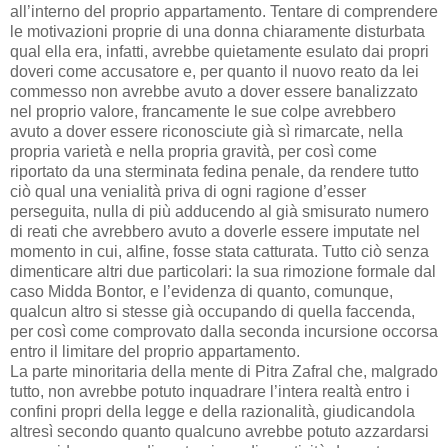
all’interno del proprio appartamento. Tentare di comprendere
le motivazioni proprie di una donna chiaramente disturbata
qual ella era, infatti, avrebbe quietamente esulato dai propri
doveri come accusatore e, per quanto il nuovo reato da lei
commesso non avrebbe avuto a dover essere banalizzato
nel proprio valore, francamente le sue colpe avrebbero
avuto a dover essere riconosciute già sì rimarcate, nella
propria varietà e nella propria gravità, per così come
riportato da una sterminata fedina penale, da rendere tutto
ciò qual una venialità priva di ogni ragione d’esser
perseguita, nulla di più adducendo al già smisurato numero
di reati che avrebbero avuto a doverle essere imputate nel
momento in cui, alfine, fosse stata catturata. Tutto ciò senza
dimenticare altri due particolari: la sua rimozione formale dal
caso Midda Bontor, e l’evidenza di quanto, comunque,
qualcun altro si stesse già occupando di quella faccenda,
per così come comprovato dalla seconda incursione occorsa
entro il limitare del proprio appartamento.
La parte minoritaria della mente di Pitra Zafral che, malgrado
tutto, non avrebbe potuto inquadrare l’intera realtà entro i
confini propri della legge e della razionalità, giudicandola
altresì secondo quanto qualcuno avrebbe potuto azzardarsi