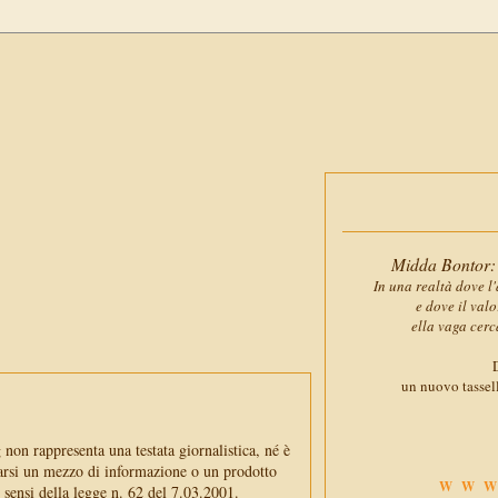
Midda Bontor: 
In una realtà dove l'
e dove il val
ella vaga cerc
D
un nuovo tassell
non rappresenta una testata giornalistica, né è
arsi un mezzo di informazione o un prodotto
WWW
i sensi della legge n. 62 del 7.03.2001.