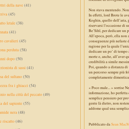
ttri della nave
(41)
Non stava mentendo. Non 
eriva
(45)
In effetti, lord Brote le a
Koghin, quello dell’aria,
tto letale
(38)
riservarsi l’occasione di
Be’Sihl, per dedicare un p
nnata
(41)
All’epoca, però, ella non
ro cavalieri
(45)
conseguenze più nefaste d
ragione per la quale l’unic
ona perduta
(58)
dedicare un po’ di tempo a
morte e, anche, all’aver q
anni dopo
(50)
credibilità a simile messi
Poi, quando a distanza di
ezionista di sassi
(41)
un percorso sempre più foll
sa del sultano
(50)
completamente dimenticati
ezza fra i ghiacci
(54)
« Poco male... » sorrise N
informazione, ho perfetta 
nio nella città del peccato
(49)
semplice pensiero per prov
gente là dietro, non reste
a del sapiente
(55)
addome qual una semplice 
amide nera
(48)
e riscatto
(46)
Pubblicato da
Sean Mac