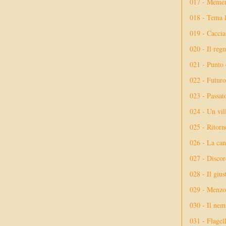
017 - Meme
018 - Tema l
019 - Caccia
020 - Il reg
021 - Punto 
022 - Futuro
023 - Passat
024 - Un vil
025 - Ritorno
026 - La ca
027 - Discor
028 - Il giu
029 - Menzog
030 - Il nem
031 - Flagel