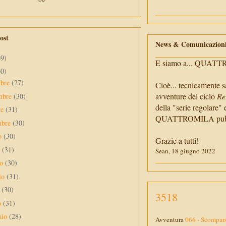
ost
News & Comunicazion
69)
E siamo a... QUAT
60)
mbre
(27)
Cioè... tecnicamente s
avventure del ciclo
Re
mbre
(30)
della "serie regolare" 
re
(31)
QUATTROMILA pubbli
mbre
(30)
to
(30)
Grazie a tutti!
o
(31)
Sean, 18 giugno 2022
no
(30)
io
(31)
e
(30)
3518
o
(31)
aio
(28)
Avventura
066 - Scompar