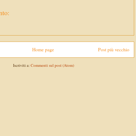
to:
Home page
Post più vecchio
Iscriviti a:
Commenti sul post (Atom)