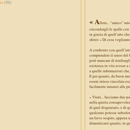
aio
(31)
« A
llora... “amico” mio
circondargli le spalle con
in grazia di quell’arto ch
sforzo « Di cosa vogliamo 
A confronto con quell’int
comprendere il senso del 
poté mancare di risultargl
esistenza in vita avesse a
a quelle informazioni che
E per quanto, da buon mer
essere intesa vincolata es
facilmente innanzi alle p
« Vieni... facciamo due pa
nella quieta consapevolez
di quel disgraziato, e di q
qualcuno potesse subodorar
un lieve sospiro, appena u
dimenticarsi quanto, in qu