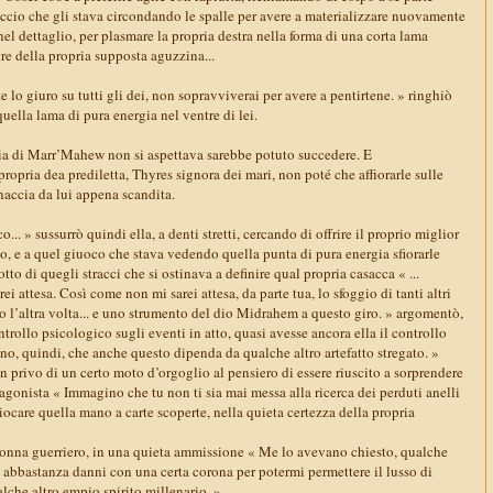
accio che gli stava circondando le spalle per avere a materializzare nuovamente
 nel dettaglio, per plasmare la propria destra nella forma di una corta lama
tre della propria supposta aguzzina...
te lo giuro su tutti gli dei, non sopravviverai per avere a pentirtene. » ringhiò
quella lama di pura energia nel ventre di lei.
ia di Marr’Mahew non si aspettava sarebbe potuto succedere. E
ropria dea prediletta, Thyres signora dei mari, non poté che affiorarle sulle
naccia da lui appena scandita.
... » sussurrò quindi ella, a denti stretti, cercando di offrire il proprio miglior
o, e a quel giuoco che stava vedendo quella punta di pura energia sfiorarle
tto di quegli stracci che si ostinava a definire qual propria casacca « ...
i attesa. Così come non mi sarei attesa, da parte tua, lo sfoggio di tanti altri
po l’altra volta... e uno strumento del dio Midrahem a questo giro. » argomentò,
trollo psicologico sugli eventi in atto, quasi avesse ancora ella il controllo
no, quindi, che anche questo dipenda da qualche altro artefatto stregato. »
n privo di un certo moto d’orgoglio al pensiero di essere riuscito a sorprendere
agonista « Immagino che tu non ti sia mai messa alla ricerca dei perduti anelli
giocare quella mano a carte scoperte, nella quieta certezza della propria
 donna guerriero, in una quieta ammissione « Me lo avevano chiesto, qualche
o abbastanza danni con una certa corona per potermi permettere il lusso di
alche altro empio spirito millenario. »