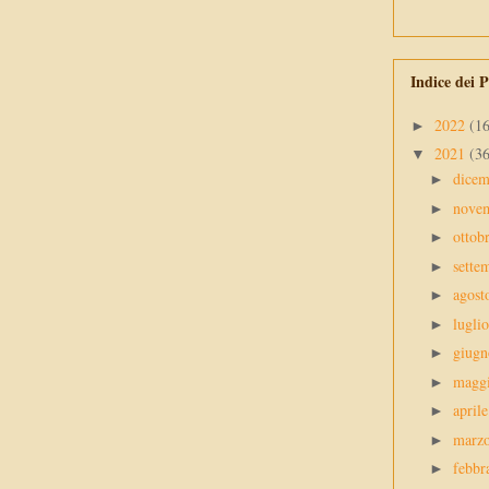
Indice dei P
2022
(1
►
2021
(3
▼
dice
►
nove
►
ottob
►
sette
►
agos
►
lugli
►
giug
►
magg
►
april
►
marz
►
febbr
►