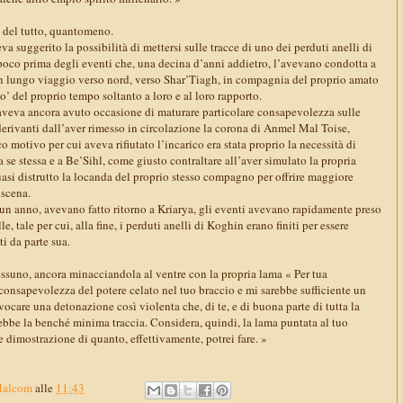
del tutto, quantomeno.
veva suggerito la possibilità di mettersi sulle tracce di uno dei perduti anelli di
 poco prima degli eventi che, una decina d’anni addietro, l’avevano condotta a
 un lungo viaggio verso nord, verso Shar’Tiagh, in compagnia del proprio amato
o’ del proprio tempo soltanto a loro e al loro rapporto.
 aveva ancora avuto occasione di maturare particolare consapevolezza sulle
erivanti dall’aver rimesso in circolazione la corona di Anmel Mal Toise,
o motivo per cui aveva rifiutato l’incarico era stata proprio la necessità di
 se stessa e a Be’Sihl, come giusto contraltare all’aver simulato la propria
uasi distrutto la locanda del proprio stesso compagno per offrire maggiore
nscena.
 un anno, avevano fatto ritorno a Kriarya, gli eventi avevano rapidamente preso
e, tale per cui, alla fine, i perduti anelli di Koghin erano finiti per essere
 da parte sua.
essuno, ancora minacciandola al ventre con la propria lama « Per tua
consapevolezza del potere celato nel tuo braccio e mi sarebbe sufficiente un
ocare una detonazione così violenta che, di te, e di buona parte di tutta la
rebbe la benché minima traccia. Considera, quindi, la lama puntata al tuo
dimostrazione di quanto, effettivamente, potrei fare. »
Malcom
alle
11:43