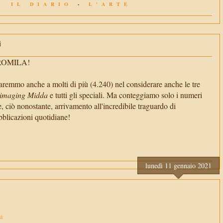
IL DIARIO
-
L'ARTE
i
TROMILA!
aremmo anche a molti di più (4.240) nel considerare anche le tre
imaging Midda
e tutti gli speciali. Ma conteggiamo solo i numeri
e, ciò nonostante, arrivamento all'incredibile traguardo di
cazioni quotidiane!
lunedì 11 gennaio 2021
si