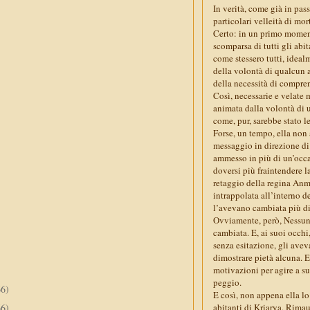
In verità, come già in pa
particolari velleità di mor
Certo: in un primo momento
scomparsa di tutti gli abi
come stessero tutti, idea
della volontà di qualcun a
della necessità di compren
Così, necessarie e velate 
animata dalla volontà di u
come, pur, sarebbe stato l
Forse, un tempo, ella non 
messaggio in direzione di
ammesso in più di un’occas
doversi più fraintendere 
retaggio della regina Anm
intrappolata all’interno d
l’avevano cambiata più di
Ovviamente, però, Nessuno
cambiata. E, ai suoi occhi
senza esitazione, gli ave
dimostrare pietà alcuna. E
motivazioni per agire a su
peggio.
66)
E così, non appena ella lo
66)
abitanti di Kriarya, Rimau