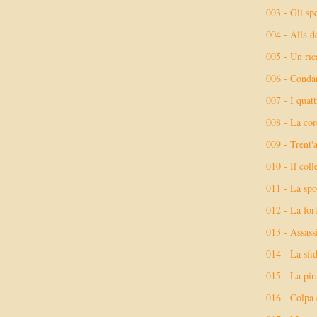
003 - Gli spe
004 - Alla d
005 - Un rica
006 - Conda
007 - I quatt
008 - La cor
009 - Trent'
010 - Il coll
011 - La spo
012 - La fort
013 - Assassi
014 - La sfid
015 - La pir
016 - Colpa 