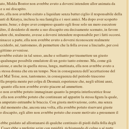
ssato, Midda Bontor non avrebbe avuto a doversi intendere allor animata da
te a sui discapito.
, ella non avrebbe esitato a liquidare senza batter ciglio il responsabile della
tanti di Kriarya, inclusa la sua famiglia e i suoi amici. Ma dopo aver scoperto
lmente, bene; e dopo aver compreso quanto egli fosse solo un mero esecutore
ltro, il desiderio di morte a suo discapito era decisamente scemato, in favore
dere chi, realmente, avesse a doversi intendere responsabile per i fatti occorsi.
minacce a parte, ella non avrebbe avuto a doversi riconoscere realmente
cciderlo, né, tantomeno, di permettere che la folla avesse a linciarlo, per così
egittimo avvenisse.
avrebbe esitato in tal senso, anche e soltanto per trasmettere un giusto
 qualunque possibile emulatore di un gesto tanto estremo. Ma, come già
ione, e anche in quella stessa, lunga, mattinata, ella non avrebbe avuto a
la stessa donna che era un tempo. Non in conseguenza dell’accettazione del
el Mal Toise, non, tantomeno, in conseguenza del periodo trascorso
ella propria mente per colpa di Desmair, esperienze che, negli ultimi anni,
 quanto ella non avrebbe avuto piacere ad ammettere.
 non avrebbe potuto immaginare quanto la propria interlocutrice fosse
, ella non avrebbe potuto che continuare ad apparire la stessa figura la quale,
va amputato entrambe le braccia. Con giusta motivazione, certo, ma senza
 dal momento che, ancora una volta, ella avrebbe potuto riservarsi giuste
o discapito, egli altro non avrebbe potuto che essere motivato a presumere il
 ebbe guidato ad allontanarsi di qualche centinaio di piedi dalla folla degli
 Coser ebbe a preferire agire con rapidità, richiamando di colpo a sé parte