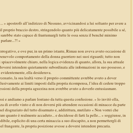
... » apostrofò all’indirizzo di Nessuno, avvicinandosi a lui soltanto per avere a
 il proprio braccio destro, stringendolo quanto più delicatamente possibile a sé,
e sarebbe stato capace di frantumargli tutte le ossa senza il benché minimo
parlare...?! »
errogativo, e ove pur, in un primo istante, Rimau non aveva avuto occasione di
benevolo comportamento della donna guerriero nei suoi riguardi; tutto non
i spiacevolmente chiaro, nella logica evidenza di quanto, allora, la sua attuale
 doversi intendere quietamente subordinata alle informazioni in suo possesso, e
, evidentemente, ella desiderava.
cenario, la sua lealtà verso il proprio committente avrebbe avuto a dover
clusivamente ai limiti imposti dalla propria ricompensa, l’idea di cedere troppo
ressioni della propria aguzzina non avrebbe avuto a doverlo entusiasmare.
ssi e andiamo a parlare lontano da tutta questa confusione. » lo invitò ella,
za di averlo vinto e di non doversi più attendere occasioni di minacce da parte
uel disgraziato del tutto disarmato e, addirittura, mutilato « Non vorrei che
e quanto è realmente accaduto... e decidesse di farti la pelle... » soggiunse, in
dibile, esplicito di una certa minaccia a suo discapito, a non permettergli di
el frangente, la propria posizione avesse a doversi intendere precaria.