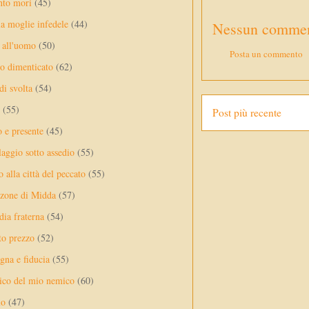
nto mori
(45)
a moglie infedele
(44)
Nessun commen
 all'uomo
(50)
Posta un commento
no dimenticato
(62)
di svolta
(54)
(55)
Post più recente
o e presente
(45)
laggio sotto assedio
(55)
 alla città del peccato
(55)
nzone di Midda
(57)
dia fraterna
(54)
sto prezzo
(52)
na e fiducia
(55)
ico del mio nemico
(60)
lo
(47)