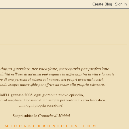
11 gennaio 
donna guerriero per vocazione, mercenaria per professione.
abilità nell'uso di un'arma può segnare la differenza fra la vita e la morte
ore di una persona si misura sul numero dei propri avversari uccisi,
ando sempre nuove sfide per offrire un senso alla propria esistenza.
11 gennaio 2008
all'
, ogni giorno un nuovo episodio,
o ad ampliare il mosaico di un sempre più vasto universo fantastico...
... in ogni propria accezione!
Scopri subito le
Cronache di Midda
!
.MIDDASCHRONICLES.COM