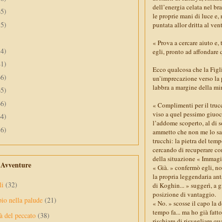
dell’energia celata nel br
65)
le proprie mani di luce e,
55)
puntata allor dritta al ven
« Prova a cercare aiuto e, 
34)
egli, pronto ad affondare 
41)
Ecco qualcosa che la Figl
66)
un’imprecazione verso la p
labbra a margine della mi
65)
66)
« Complimenti per il trucco
viso a quel pessimo giuoc
64)
l’addome scoperto, al di so
56)
ammetto che non me lo sare
trucchi: la pietra del tem
cercando di recuperare con
della situazione « Immagi
e Avventure
« Già. » confermò egli, no
la propria leggendaria ant
li
(32)
di Koghin... » suggerì, a 
posizione di vantaggio.
pio nella palude
(21)
« No. » scosse il capo la
tempo fa... ma ho già fatt
à del peccato
(38)
rischiare di risvegliare qu