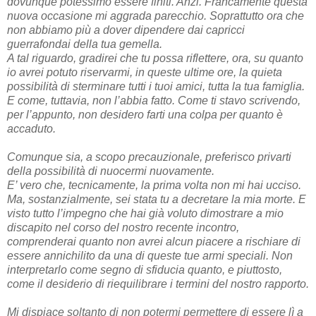
dovunque potessimo essere finiti. Anzi. Francamente questa
nuova occasione mi aggrada parecchio. Soprattutto ora che
non abbiamo più a dover dipendere dai capricci
guerrafondai della tua gemella.
A tal riguardo, gradirei che tu possa riflettere, ora, su quanto
io avrei potuto riservarmi, in queste ultime ore, la quieta
possibilità di sterminare tutti i tuoi amici, tutta la tua famiglia.
E come, tuttavia, non l’abbia fatto. Come ti stavo scrivendo,
per l’appunto, non desidero farti una colpa per quanto è
accaduto.
Comunque sia, a scopo precauzionale, preferisco privarti
della possibilità di nuocermi nuovamente.
E’ vero che, tecnicamente, la prima volta non mi hai ucciso.
Ma, sostanzialmente, sei stata tu a decretare la mia morte. E
visto tutto l’impegno che hai già voluto dimostrare a mio
discapito nel corso del nostro recente incontro,
comprenderai quanto non avrei alcun piacere a rischiare di
essere annichilito da una di queste tue armi speciali. Non
interpretarlo come segno di sfiducia quanto, e piuttosto,
come il desiderio di riequilibrare i termini del nostro rapporto.
Mi dispiace soltanto di non potermi permettere di essere lì a