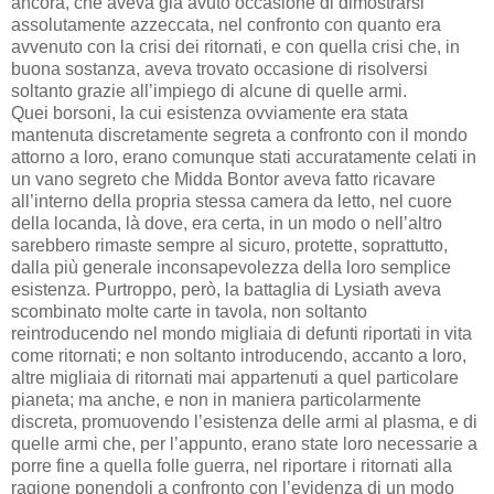
ancora, che aveva già avuto occasione di dimostrarsi
assolutamente azzeccata, nel confronto con quanto era
avvenuto con la crisi dei ritornati, e con quella crisi che, in
buona sostanza, aveva trovato occasione di risolversi
soltanto grazie all’impiego di alcune di quelle armi.
Quei borsoni, la cui esistenza ovviamente era stata
mantenuta discretamente segreta a confronto con il mondo
attorno a loro, erano comunque stati accuratamente celati in
un vano segreto che Midda Bontor aveva fatto ricavare
all’interno della propria stessa camera da letto, nel cuore
della locanda, là dove, era certa, in un modo o nell’altro
sarebbero rimaste sempre al sicuro, protette, soprattutto,
dalla più generale inconsapevolezza della loro semplice
esistenza. Purtroppo, però, la battaglia di Lysiath aveva
scombinato molte carte in tavola, non soltanto
reintroducendo nel mondo migliaia di defunti riportati in vita
come ritornati; e non soltanto introducendo, accanto a loro,
altre migliaia di ritornati mai appartenuti a quel particolare
pianeta; ma anche, e non in maniera particolarmente
discreta, promuovendo l’esistenza delle armi al plasma, e di
quelle armi che, per l’appunto, erano state loro necessarie a
porre fine a quella folle guerra, nel riportare i ritornati alla
ragione ponendoli a confronto con l’evidenza di un modo