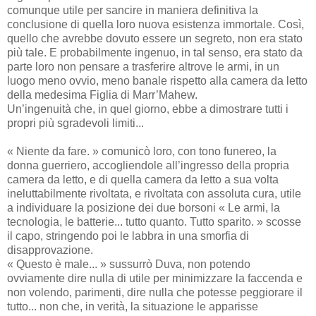
comunque utile per sancire in maniera definitiva la
conclusione di quella loro nuova esistenza immortale. Così,
quello che avrebbe dovuto essere un segreto, non era stato
più tale. E probabilmente ingenuo, in tal senso, era stato da
parte loro non pensare a trasferire altrove le armi, in un
luogo meno ovvio, meno banale rispetto alla camera da letto
della medesima Figlia di Marr’Mahew.
Un’ingenuità che, in quel giorno, ebbe a dimostrare tutti i
propri più sgradevoli limiti...
« Niente da fare. » comunicò loro, con tono funereo, la
donna guerriero, accogliendole all’ingresso della propria
camera da letto, e di quella camera da letto a sua volta
ineluttabilmente rivoltata, e rivoltata con assoluta cura, utile
a individuare la posizione dei due borsoni « Le armi, la
tecnologia, le batterie... tutto quanto. Tutto sparito. » scosse
il capo, stringendo poi le labbra in una smorfia di
disapprovazione.
« Questo è male... » sussurrò Duva, non potendo
ovviamente dire nulla di utile per minimizzare la faccenda e
non volendo, parimenti, dire nulla che potesse peggiorare il
tutto... non che, in verità, la situazione le apparisse