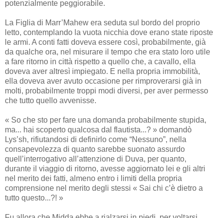
potenzialmente peggiorabile.
La Figlia di Marr’Mahew era seduta sul bordo del proprio
letto, contemplando la vuota nicchia dove erano state riposte
le armi. A conti fatti doveva essere così, probabilmente, già
da qualche ora, nel misurare il tempo che era stato loro utile
a fare ritorno in città rispetto a quello che, a cavallo, ella
doveva aver altresì impiegato. E nella propria immobilità,
ella doveva aver avuto occasione per rimproverarsi già in
molti, probabilmente troppi modi diversi, per aver permesso
che tutto quello avvenisse.
« So che sto per fare una domanda probabilmente stupida,
ma... hai scoperto qualcosa dal flautista...? » domandò
Lys’sh, rifiutandosi di definirlo come “Nessuno”, nella
consapevolezza di quanto sarebbe suonato assurdo
quell’interrogativo all’attenzione di Duva, per quanto,
durante il viaggio di ritorno, avesse aggiornato lei e gli altri
nel merito dei fatti, almeno entro i limiti della propria
comprensione nel merito degli stessi « Sai chi c’è dietro a
tutto questo...?! »
Fu allora che Midda ebbe a rialzarsi in piedi, per voltarsi