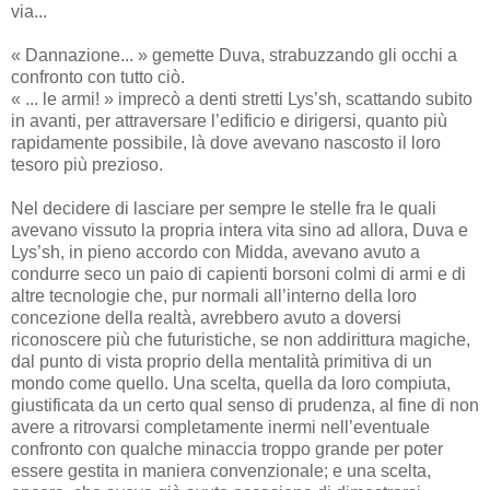
via...
« Dannazione... » gemette Duva, strabuzzando gli occhi a
confronto con tutto ciò.
« ... le armi! » imprecò a denti stretti Lys’sh, scattando subito
in avanti, per attraversare l’edificio e dirigersi, quanto più
rapidamente possibile, là dove avevano nascosto il loro
tesoro più prezioso.
Nel decidere di lasciare per sempre le stelle fra le quali
avevano vissuto la propria intera vita sino ad allora, Duva e
Lys’sh, in pieno accordo con Midda, avevano avuto a
condurre seco un paio di capienti borsoni colmi di armi e di
altre tecnologie che, pur normali all’interno della loro
concezione della realtà, avrebbero avuto a doversi
riconoscere più che futuristiche, se non addirittura magiche,
dal punto di vista proprio della mentalità primitiva di un
mondo come quello. Una scelta, quella da loro compiuta,
giustificata da un certo qual senso di prudenza, al fine di non
avere a ritrovarsi completamente inermi nell’eventuale
confronto con qualche minaccia troppo grande per poter
essere gestita in maniera convenzionale; e una scelta,