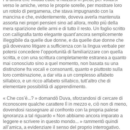
verso le amiche, verso le proprie sorelle, per mostrare loro
un rotolo di pergamena, che stava impugnando con la
mancina e che, evidentemente, doveva averla mantenuta
assorta nei propri pensieri sino ad allora, molto più della
mera sparizione delle armi e di tutto il resto. Un foglio scritto
con calligrafia tanto elegante quant’ancora semplicemente
illeggibile da quelle due donne, e da quelle due donne che
già dovevano litigare a sufficienza con la lingua verbale per
potersi concedere l’opportunità di familiarizzare con quella
scritta, e con una scrittura completamente estranea a quanto
mai conosciuto sino a quel momento, non basata su una
distinzione fra vocali e consonanti, quanto e piuttosto sulla
loro combinazione, a dar vita a un complesso alfabeto
sillabico, e un ricco alfabeto sillabico, tutt’altro che di
elementare possibilità di apprendimento.
« Che cos’è...? » domandò Duva, sforzandosi di cercare di
riconoscere qualche carattere lì in mezzo e, ciò non di meno,
dovendosi rassegnare al confronto con la propria palese
ignoranza a tal riguardo « Non abbiamo ancora imparato a
leggere e scrivere in questo mondo... » rammentò quindi
all’amica, a evidenziare il senso del proprio interrogativo.