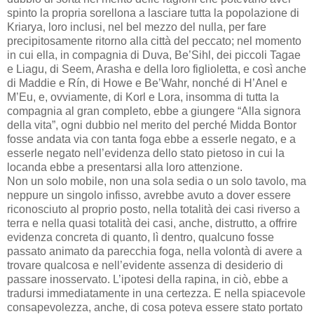
spinto la propria sorellona a lasciare tutta la popolazione di
Kriarya, loro inclusi, nel bel mezzo del nulla, per fare
precipitosamente ritorno alla città del peccato; nel momento
in cui ella, in compagnia di Duva, Be’Sihl, dei piccoli Tagae
e Liagu, di Seem, Arasha e della loro figlioletta, e così anche
di Maddie e Rín, di Howe e Be’Wahr, nonché di H’Anel e
M’Eu, e, ovviamente, di Korl e Lora, insomma di tutta la
compagnia al gran completo, ebbe a giungere “Alla signora
della vita”, ogni dubbio nel merito del perché Midda Bontor
fosse andata via con tanta foga ebbe a esserle negato, e a
esserle negato nell’evidenza dello stato pietoso in cui la
locanda ebbe a presentarsi alla loro attenzione.
Non un solo mobile, non una sola sedia o un solo tavolo, ma
neppure un singolo infisso, avrebbe avuto a dover essere
riconosciuto al proprio posto, nella totalità dei casi riverso a
terra e nella quasi totalità dei casi, anche, distrutto, a offrire
evidenza concreta di quanto, lì dentro, qualcuno fosse
passato animato da parecchia foga, nella volontà di avere a
trovare qualcosa e nell’evidente assenza di desiderio di
passare inosservato. L’ipotesi della rapina, in ciò, ebbe a
tradursi immediatamente in una certezza. E nella spiacevole
consapevolezza, anche, di cosa poteva essere stato portato