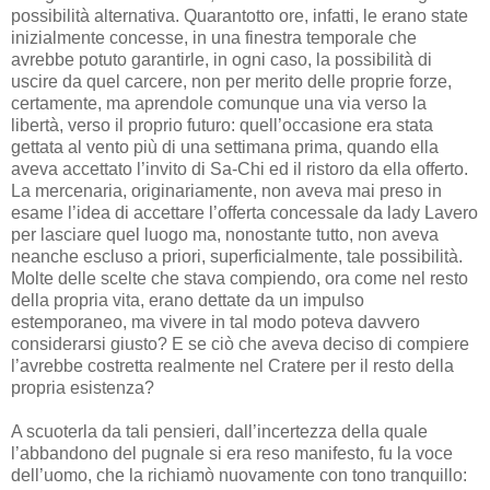
possibilità alternativa. Quarantotto ore, infatti, le erano state
inizialmente concesse, in una finestra temporale che
avrebbe potuto garantirle, in ogni caso, la possibilità di
uscire da quel carcere, non per merito delle proprie forze,
certamente, ma aprendole comunque una via verso la
libertà, verso il proprio futuro: quell’occasione era stata
gettata al vento più di una settimana prima, quando ella
aveva accettato l’invito di Sa-Chi ed il ristoro da ella offerto.
La mercenaria, originariamente, non aveva mai preso in
esame l’idea di accettare l’offerta concessale da lady Lavero
per lasciare quel luogo ma, nonostante tutto, non aveva
neanche escluso a priori, superficialmente, tale possibilità.
Molte delle scelte che stava compiendo, ora come nel resto
della propria vita, erano dettate da un impulso
estemporaneo, ma vivere in tal modo poteva davvero
considerarsi giusto? E se ciò che aveva deciso di compiere
l’avrebbe costretta realmente nel Cratere per il resto della
propria esistenza?
A scuoterla da tali pensieri, dall’incertezza della quale
l’abbandono del pugnale si era reso manifesto, fu la voce
dell’uomo, che la richiamò nuovamente con tono tranquillo: