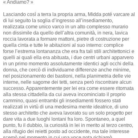
« Andiamo? »
Lasciando così a terra la propria arma, Midda poté varcare al
di lui seguito la soglia d’ingresso all’insediamento,
realizzata come unico varco in un alto complesso murario
non dissimile da quello dell’altra comunità, in nera, lavica
roccia lavorata a formare mattoni, pietre di costruzione per
quella cinta e tutte le abitazioni al suo interno: complice
forse l’estrema lontananza che era fra tali stili architettonici e
quelli ai quali ella era abituata, i due centri urbani apparvero
in un primo momento assolutamente identici agli occhi della
donna, che cercò di individuarne differenze anche minime,
nel posizionamento dei bastioni, nella planimetria delle vie
interne, nelle sagome dei tetti, senza però riscontrare alcun
successo. Apparentemente per lei era come essere ritornata
alla stessa cittadella da cui aveva incominciato il proprio
cammino, quasi entrambi gli insediamenti fossero stati
realizzati in virtù di una medesima mente ideatrice, di uno
stesso architetto che aveva lavorato su un solo progetto per
dare vita a due luoghi lontani fra loro. Spontaneo, a quel
punto, fu il dubbio, la curiosità in lei in merito al terzo centro,
alla rifugio dei reietti posto ad occidente, ma tale interesse
scemò nel momento in cui una voce nota richiamò