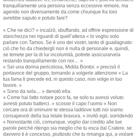
tranquillamente una persona senza eccessive remore, ma
agendo non diversamente da come chiunque fra loro
avrebbe saputo e potuto fare?
« Che ne dici? » incalzò, sbuffando, ad offrire espressione di
stanchezza nei riguardi di quell’attesa « Io voglio solo
parlare con Tamos. Se è uno dei vostri, tanto di guadagnato:
ciò che ho da chiedergli non è nulla di personale e, quindi,
se temete per la di lui incolumità, potrete assicurarvela
restando tranquillamente con noi… »
« Sei una donna pericolosa, Midda Bontor. » precisò il
portavoce del gruppo, tornando a volgerle attenzione « La
tua fama ti precede ed, in questo caso, non volge in tuo
favore. »
« Sono da sola… » denotò ella.
« Come hai fatto notare poco fa, se solo tu avessi voluto
avresti potuto batterci. » scosse il capo l’uomo « Non
cercare ora di sminuire te stessa laddove tutti noi siamo
consapevoli della tua letale bravura. » invitò egli, sorridendo
« Nonostante ciò, comunque, voglio dar credito alle tue
parole perché ritengo sia meglio che tu esca dal Cratere, se
davvero ti è concesso, piuttosto che tu rimanga qui, a violare