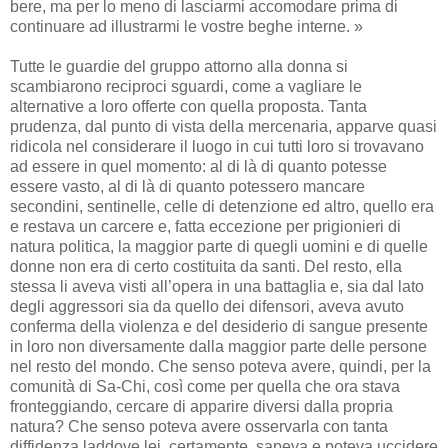
bere, ma per lo meno di lasciarmi accomodare prima di
continuare ad illustrarmi le vostre beghe interne. »
Tutte le guardie del gruppo attorno alla donna si
scambiarono reciproci sguardi, come a vagliare le
alternative a loro offerte con quella proposta. Tanta
prudenza, dal punto di vista della mercenaria, apparve quasi
ridicola nel considerare il luogo in cui tutti loro si trovavano
ad essere in quel momento: al di là di quanto potesse
essere vasto, al di là di quanto potessero mancare
secondini, sentinelle, celle di detenzione ed altro, quello era
e restava un carcere e, fatta eccezione per prigionieri di
natura politica, la maggior parte di quegli uomini e di quelle
donne non era di certo costituita da santi. Del resto, ella
stessa li aveva visti all’opera in una battaglia e, sia dal lato
degli aggressori sia da quello dei difensori, aveva avuto
conferma della violenza e del desiderio di sangue presente
in loro non diversamente dalla maggior parte delle persone
nel resto del mondo. Che senso poteva avere, quindi, per la
comunità di Sa-Chi, così come per quella che ora stava
fronteggiando, cercare di apparire diversi dalla propria
natura? Che senso poteva avere osservarla con tanta
diffidenza laddove lei, certamente, sapeva e poteva uccidere