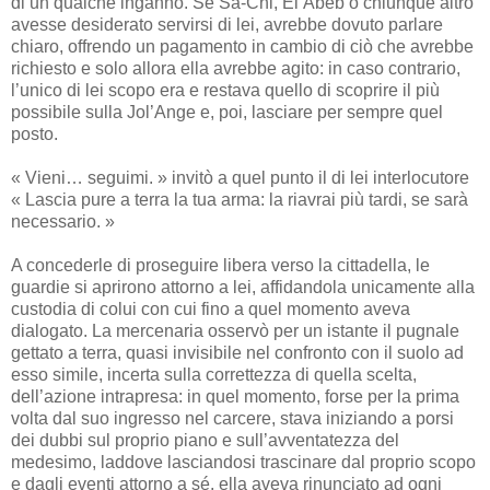
di un qualche inganno. Se Sa-Chi, El’Abeb o chiunque altro
avesse desiderato servirsi di lei, avrebbe dovuto parlare
chiaro, offrendo un pagamento in cambio di ciò che avrebbe
richiesto e solo allora ella avrebbe agito: in caso contrario,
l’unico di lei scopo era e restava quello di scoprire il più
possibile sulla Jol’Ange e, poi, lasciare per sempre quel
posto.
« Vieni… seguimi. » invitò a quel punto il di lei interlocutore
« Lascia pure a terra la tua arma: la riavrai più tardi, se sarà
necessario. »
A concederle di proseguire libera verso la cittadella, le
guardie si aprirono attorno a lei, affidandola unicamente alla
custodia di colui con cui fino a quel momento aveva
dialogato. La mercenaria osservò per un istante il pugnale
gettato a terra, quasi invisibile nel confronto con il suolo ad
esso simile, incerta sulla correttezza di quella scelta,
dell’azione intrapresa: in quel momento, forse per la prima
volta dal suo ingresso nel carcere, stava iniziando a porsi
dei dubbi sul proprio piano e sull’avventatezza del
medesimo, laddove lasciandosi trascinare dal proprio scopo
e dagli eventi attorno a sé, ella aveva rinunciato ad ogni