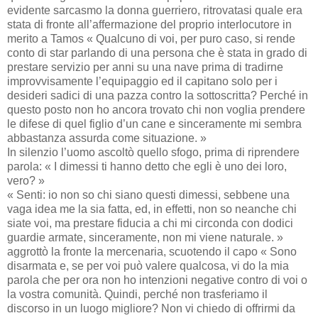
evidente sarcasmo la donna guerriero, ritrovatasi quale era
stata di fronte all’affermazione del proprio interlocutore in
merito a Tamos « Qualcuno di voi, per puro caso, si rende
conto di star parlando di una persona che è stata in grado di
prestare servizio per anni su una nave prima di tradirne
improvvisamente l’equipaggio ed il capitano solo per i
desideri sadici di una pazza contro la sottoscritta? Perché in
questo posto non ho ancora trovato chi non voglia prendere
le difese di quel figlio d’un cane e sinceramente mi sembra
abbastanza assurda come situazione. »
In silenzio l’uomo ascoltò quello sfogo, prima di riprendere
parola: « I dimessi ti hanno detto che egli è uno dei loro,
vero? »
« Senti: io non so chi siano questi dimessi, sebbene una
vaga idea me la sia fatta, ed, in effetti, non so neanche chi
siate voi, ma prestare fiducia a chi mi circonda con dodici
guardie armate, sinceramente, non mi viene naturale. »
aggrottò la fronte la mercenaria, scuotendo il capo « Sono
disarmata e, se per voi può valere qualcosa, vi do la mia
parola che per ora non ho intenzioni negative contro di voi o
la vostra comunità. Quindi, perché non trasferiamo il
discorso in un luogo migliore? Non vi chiedo di offrirmi da