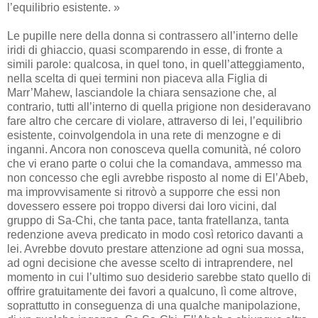
l’equilibrio esistente. »
Le pupille nere della donna si contrassero all’interno delle
iridi di ghiaccio, quasi scomparendo in esse, di fronte a
simili parole: qualcosa, in quel tono, in quell’atteggiamento,
nella scelta di quei termini non piaceva alla Figlia di
Marr’Mahew, lasciandole la chiara sensazione che, al
contrario, tutti all’interno di quella prigione non desideravano
fare altro che cercare di violare, attraverso di lei, l’equilibrio
esistente, coinvolgendola in una rete di menzogne e di
inganni. Ancora non conosceva quella comunità, né coloro
che vi erano parte o colui che la comandava, ammesso ma
non concesso che egli avrebbe risposto al nome di El’Abeb,
ma improvvisamente si ritrovò a supporre che essi non
dovessero essere poi troppo diversi dai loro vicini, dal
gruppo di Sa-Chi, che tanta pace, tanta fratellanza, tanta
redenzione aveva predicato in modo così retorico davanti a
lei. Avrebbe dovuto prestare attenzione ad ogni sua mossa,
ad ogni decisione che avesse scelto di intraprendere, nel
momento in cui l’ultimo suo desiderio sarebbe stato quello di
offrire gratuitamente dei favori a qualcuno, lì come altrove,
soprattutto in conseguenza di una qualche manipolazione,