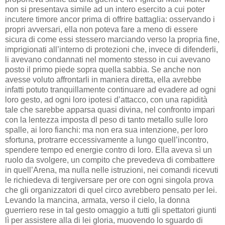
non si presentava simile ad un intero esercito a cui poter
incutere timore ancor prima di offrire battaglia: osservando i
propri avversari, ella non poteva fare a meno di essere
sicura di come essi stessero marciando verso la propria fine,
imprigionati all’interno di protezioni che, invece di difenderli,
li avevano condannati nel momento stesso in cui avevano
posto il primo piede sopra quella sabbia. Se anche non
avesse voluto affrontarli in maniera diretta, ella avrebbe
infatti potuto tranquillamente continuare ad evadere ad ogni
loro gesto, ad ogni loro ipotesi d’attacco, con una rapidità
tale che sarebbe apparsa quasi divina, nel confronto impari
con la lentezza imposta dl peso di tanto metallo sulle loro
spalle, ai loro fianchi: ma non era sua intenzione, per loro
sfortuna, protrarre eccessivamente a lungo quell’incontro,
spendere tempo ed energie contro di loro. Ella aveva sì un
ruolo da svolgere, un compito che prevedeva di combattere
in quell’Arena, ma nulla nelle istruzioni, nei comandi ricevuti
le richiedeva di tergiversare per ore con ogni singola prova
che gli organizzatori di quel circo avrebbero pensato per lei.
Levando la mancina, armata, verso il cielo, la donna
guerriero rese in tal gesto omaggio a tutti gli spettatori giunti
lì per assistere alla di lei gloria, muovendo lo sguardo di