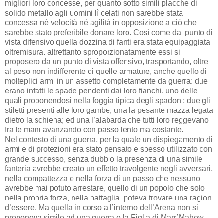
migliori loro concesse, per quanto sotto simili placche di
solido metallo agli uomini lì celati non sarebbe stata
concessa né velocità né agilità in opposizione a ciò che
sarebbe stato preferibile donare loro. Così come dal punto di
vista difensivo quella dozzina di fanti era stata equipaggiata
oltremisura, altrettanto sproporzionatamente essi si
proposero da un punto di vista offensivo, trasportando, oltre
al peso non indifferente di quelle armature, anche quello di
molteplici armi in un assetto completamente da guerra: due
erano infatti le spade pendenti dai loro fianchi, uno delle
quali proponendosi nella foggia tipica degli spadoni; due gli
stiletti presenti alle loro gambe; una la pesante mazza legata
dietro la schiena; ed una l’alabarda che tutti loro reggevano
fra le mani avanzando con passo lento ma costante.
Nel contesto di una guerra, per la quale un dispiegamento di
armi e di protezioni era stato pensato e spesso utilizzato con
grande successo, senza dubbio la presenza di una simile
fanteria avrebbe creato un effetto travolgente negli avversari,
nella compattezza e nella forza di un passo che nessuno
avrebbe mai potuto arrestare, quello di un popolo che solo
nella propria forza, nella battaglia, poteva trovare una ragion
d’essere. Ma quella in corso all’interno dell’Arena non si
proponeva simile ad una guerra e la Figlia di Marr’Mahew