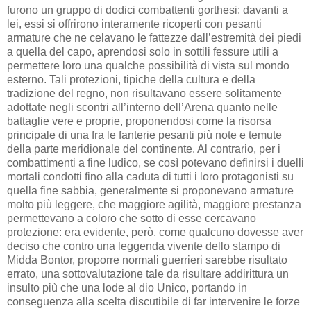
furono un gruppo di dodici combattenti gorthesi: davanti a
lei, essi si offrirono interamente ricoperti con pesanti
armature che ne celavano le fattezze dall’estremità dei piedi
a quella del capo, aprendosi solo in sottili fessure utili a
permettere loro una qualche possibilità di vista sul mondo
esterno. Tali protezioni, tipiche della cultura e della
tradizione del regno, non risultavano essere solitamente
adottate negli scontri all’interno dell’Arena quanto nelle
battaglie vere e proprie, proponendosi come la risorsa
principale di una fra le fanterie pesanti più note e temute
della parte meridionale del continente. Al contrario, per i
combattimenti a fine ludico, se così potevano definirsi i duelli
mortali condotti fino alla caduta di tutti i loro protagonisti su
quella fine sabbia, generalmente si proponevano armature
molto più leggere, che maggiore agilità, maggiore prestanza
permettevano a coloro che sotto di esse cercavano
protezione: era evidente, però, come qualcuno dovesse aver
deciso che contro una leggenda vivente dello stampo di
Midda Bontor, proporre normali guerrieri sarebbe risultato
errato, una sottovalutazione tale da risultare addirittura un
insulto più che una lode al dio Unico, portando in
conseguenza alla scelta discutibile di far intervenire le forze