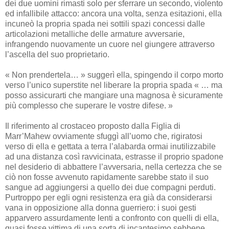
dei due uomini rimasti solo per sferrare un secondo, violento
ed infallibile attacco: ancora una volta, senza esitazioni, ella
incuneò la propria spada nei sottili spazi concessi dalle
articolazioni metalliche delle armature avversarie,
infrangendo nuovamente un cuore nel giungere attraverso
l’ascella del suo proprietario.
« Non prendertela… » suggerì ella, spingendo il corpo morto
verso l’unico superstite nel liberare la propria spada « … ma
posso assicurarti che mangiare una magnosa è sicuramente
più complesso che superare le vostre difese. »
Il riferimento al crostaceo proposto dalla Figlia di
Marr’Mahew ovviamente sfuggì all’uomo che, rigiratosi
verso di ella e gettata a terra l’alabarda ormai inutilizzabile
ad una distanza così ravvicinata, estrasse il proprio spadone
nel desiderio di abbattere l’avversaria, nella certezza che se
ciò non fosse avvenuto rapidamente sarebbe stato il suo
sangue ad aggiungersi a quello dei due compagni perduti.
Purtroppo per egli ogni resistenza era già da considerarsi
vana in opposizione alla donna guerriero: i suoi gesti
apparvero assurdamente lenti a confronto con quelli di ella,
quasi fosse vittima di una sorta di incantesimo sebbene