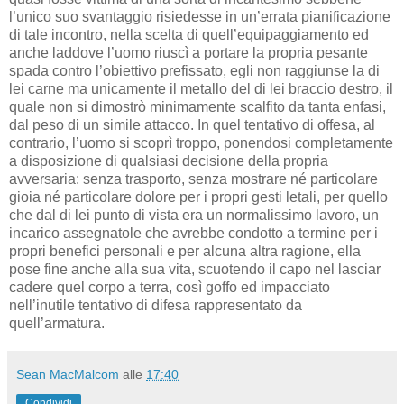
l’unico suo svantaggio risiedesse in un’errata pianificazione
di tale incontro, nella scelta di quell’equipaggiamento ed
anche laddove l’uomo riuscì a portare la propria pesante
spada contro l’obiettivo prefissato, egli non raggiunse la di
lei carne ma unicamente il metallo del di lei braccio destro, il
quale non si dimostrò minimamente scalfito da tanta enfasi,
dal peso di un simile attacco. In quel tentativo di offesa, al
contrario, l’uomo si scoprì troppo, ponendosi completamente
a disposizione di qualsiasi decisione della propria
avversaria: senza trasporto, senza mostrare né particolare
gioia né particolare dolore per i propri gesti letali, per quello
che dal di lei punto di vista era un normalissimo lavoro, un
incarico assegnatole che avrebbe condotto a termine per i
propri benefici personali e per alcuna altra ragione, ella
pose fine anche alla sua vita, scuotendo il capo nel lasciar
cadere quel corpo a terra, così goffo ed impacciato
nell’inutile tentativo di difesa rappresentato da
quell’armatura.
Sean MacMalcom
alle
17:40
Condividi