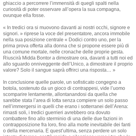
ghiaccio a percorrere l’immensità di quegli spalti nella
curiosità di poter osservare all’opera la sua compagna,
ovunque ella fosse.
« In tredici ora si muovono davanti ai nostri occhi, signore e
signori. » riprese la voce del presentatore, ancora immobile
nella sua posizione centrale « Dodici contro uno, per la
prima prova offerta alla donna che si propone essere più di
una comune mortale, nelle cronache delle proprie gesta.
Riuscirà Midda Bontor a dimostrare ora, davanti a tutti noi ed
allo sguardo onniveggente dell’Unico, a dimostrare il proprio
valore? Solo il sangue saprà offrirci una risposta… »
In conclusione quelle parole, un sofisticato congegno a
botola, sostenuto da un gioco di contrappesi, vide l’uomo
scomparire lentamente, allontanandosi da quella che
sarebbe stata l’area di lotta senza compiere un solo passo
nell’immergersi in quelli che erano i sotterranei dell’Arena:
rimasti soli, i tredici guerrieri avrebbero ora dovuto
combattere fino allo sterminio di una delle due fazioni in
contrapposizione fra loro, fino alla morte inevitabile dei fanti
o della mercenaria. E quest’ultima, senza perdere un solo