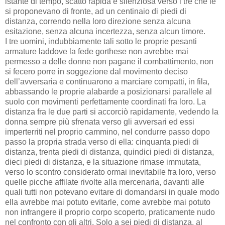
istante di tempo, scattò rapida e silenziosa verso i tre che le
si proponevano di fronte, ad un centinaio di piedi di
distanza, correndo nella loro direzione senza alcuna
esitazione, senza alcuna incertezza, senza alcun timore.
I tre uomini, indubbiamente tali sotto le proprie pesanti
armature laddove la fede gorthese non avrebbe mai
permesso a delle donne non pagane il combattimento, non
si fecero porre in soggezione dal movimento deciso
dell’avversaria e continuarono a marciare compatti, in fila,
abbassando le proprie alabarde a posizionarsi parallele al
suolo con movimenti perfettamente coordinati fra loro. La
distanza fra le due parti si accorciò rapidamente, vedendo la
donna sempre più sfrenata verso gli avversari ed essi
imperterriti nel proprio cammino, nel condurre passo dopo
passo la propria strada verso di ella: cinquanta piedi di
distanza, trenta piedi di distanza, quindici piedi di distanza,
dieci piedi di distanza, e la situazione rimase immutata,
verso lo scontro considerato ormai inevitabile fra loro, verso
quelle picche affilate rivolte alla mercenaria, davanti alle
quali tutti non potevano evitare di domandarsi in quale modo
ella avrebbe mai potuto evitarle, come avrebbe mai potuto
non infrangere il proprio corpo scoperto, praticamente nudo
nel confronto con gli altri. Solo a sei piedi di distanza, al