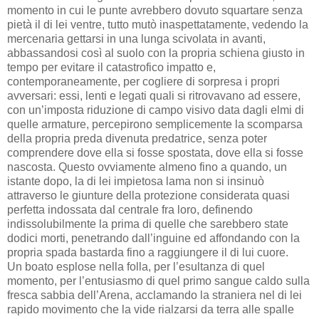
momento in cui le punte avrebbero dovuto squartare senza
pietà il di lei ventre, tutto mutò inaspettatamente, vedendo la
mercenaria gettarsi in una lunga scivolata in avanti,
abbassandosi così al suolo con la propria schiena giusto in
tempo per evitare il catastrofico impatto e,
contemporaneamente, per cogliere di sorpresa i propri
avversari: essi, lenti e legati quali si ritrovavano ad essere,
con un’imposta riduzione di campo visivo data dagli elmi di
quelle armature, percepirono semplicemente la scomparsa
della propria preda divenuta predatrice, senza poter
comprendere dove ella si fosse spostata, dove ella si fosse
nascosta. Questo ovviamente almeno fino a quando, un
istante dopo, la di lei impietosa lama non si insinuò
attraverso le giunture della protezione considerata quasi
perfetta indossata dal centrale fra loro, definendo
indissolubilmente la prima di quelle che sarebbero state
dodici morti, penetrando dall’inguine ed affondando con la
propria spada bastarda fino a raggiungere il di lui cuore.
Un boato esplose nella folla, per l’esultanza di quel
momento, per l’entusiasmo di quel primo sangue caldo sulla
fresca sabbia dell’Arena, acclamando la straniera nel di lei
rapido movimento che la vide rialzarsi da terra alle spalle