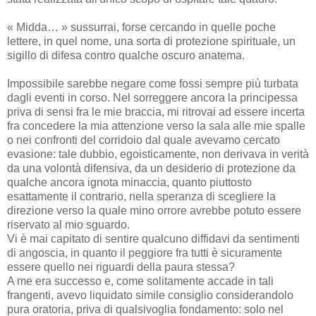
« Midda… » sussurrai, forse cercando in quelle poche
lettere, in quel nome, una sorta di protezione spirituale, un
sigillo di difesa contro qualche oscuro anatema.
Impossibile sarebbe negare come fossi sempre più turbata
dagli eventi in corso. Nel sorreggere ancora la principessa
priva di sensi fra le mie braccia, mi ritrovai ad essere incerta
fra concedere la mia attenzione verso la sala alle mie spalle
o nei confronti del corridoio dal quale avevamo cercato
evasione: tale dubbio, egoisticamente, non derivava in verità
da una volontà difensiva, da un desiderio di protezione da
qualche ancora ignota minaccia, quanto piuttosto
esattamente il contrario, nella speranza di scegliere la
direzione verso la quale mino orrore avrebbe potuto essere
riservato al mio sguardo.
Vi è mai capitato di sentire qualcuno diffidavi da sentimenti
di angoscia, in quanto il peggiore fra tutti è sicuramente
essere quello nei riguardi della paura stessa?
A me era successo e, come solitamente accade in tali
frangenti, avevo liquidato simile consiglio considerandolo
pura oratoria, priva di qualsivoglia fondamento: solo nel