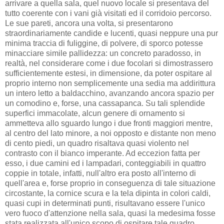
arrivare a quella sala, quel nuovo locale si presentava del
tutto coerente con i vani già visitati ed il corridoio percorso.
Le sue pareti, ancora una volta, si presentarono
straordinariamente candide e lucenti, quasi neppure una pur
minima traccia di fuliggine, di polvere, di sporco potesse
minacciare simile pallidezza: un concreto paradosso, in
realtà, nel considerare come i due focolari si dimostrassero
sufficientemente estesi, in dimensione, da poter ospitare al
proprio interno non semplicemente una sedia ma addirittura
un intero letto a baldacchino, avanzando ancora spazio per
un comodino e, forse, una cassapanca. Su tali splendide
superfici immacolate, alcun genere di ornamento si
ammetteva allo sguardo lungo i due fronti maggiori mentre,
al centro del lato minore, a noi opposto e distante non meno
di cento piedi, un quadro risaltava quasi violento nel
contrasto con il bianco imperante. Ad eccezion fatta per
esso, i due camini ed i lampadari, conteggiabili in quattro
coppie in totale, infatti, null'altro era posto all'interno di
quell'area e, forse proprio in conseguenza di tale situazione
circostante, la cornice scura e la tela dipinta in colori caldi,
quasi cupi in determinati punti, risultavano essere l'unico
vero fuoco d'attenzione nella sala, quasi la medesima fosse
stata realizzata all'unico scopo di ospitare tale quadro.