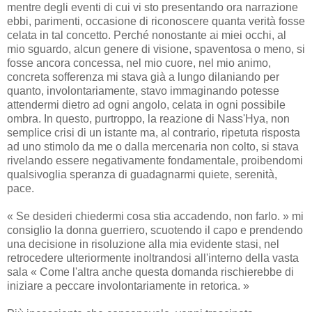
mentre degli eventi di cui vi sto presentando ora narrazione
ebbi, parimenti, occasione di riconoscere quanta verità fosse
celata in tal concetto. Perché nonostante ai miei occhi, al
mio sguardo, alcun genere di visione, spaventosa o meno, si
fosse ancora concessa, nel mio cuore, nel mio animo,
concreta sofferenza mi stava già a lungo dilaniando per
quanto, involontariamente, stavo immaginando potesse
attendermi dietro ad ogni angolo, celata in ogni possibile
ombra. In questo, purtroppo, la reazione di Nass'Hya, non
semplice crisi di un istante ma, al contrario, ripetuta risposta
ad uno stimolo da me o dalla mercenaria non colto, si stava
rivelando essere negativamente fondamentale, proibendomi
qualsivoglia speranza di guadagnarmi quiete, serenità,
pace.
« Se desideri chiedermi cosa stia accadendo, non farlo. » mi
consiglio la donna guerriero, scuotendo il capo e prendendo
una decisione in risoluzione alla mia evidente stasi, nel
retrocedere ulteriormente inoltrandosi all'interno della vasta
sala « Come l'altra anche questa domanda rischierebbe di
iniziare a peccare involontariamente in retorica. »