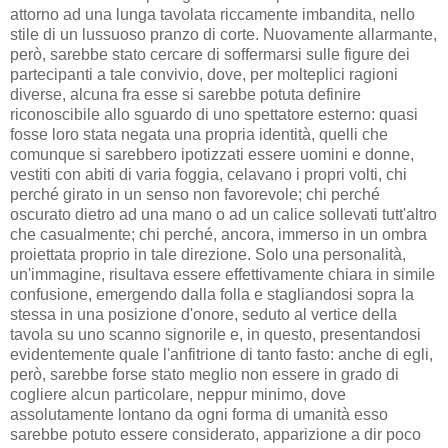
attorno ad una lunga tavolata riccamente imbandita, nello
stile di un lussuoso pranzo di corte. Nuovamente allarmante,
però, sarebbe stato cercare di soffermarsi sulle figure dei
partecipanti a tale convivio, dove, per molteplici ragioni
diverse, alcuna fra esse si sarebbe potuta definire
riconoscibile allo sguardo di uno spettatore esterno: quasi
fosse loro stata negata una propria identità, quelli che
comunque si sarebbero ipotizzati essere uomini e donne,
vestiti con abiti di varia foggia, celavano i propri volti, chi
perché girato in un senso non favorevole; chi perché
oscurato dietro ad una mano o ad un calice sollevati tutt'altro
che casualmente; chi perché, ancora, immerso in un ombra
proiettata proprio in tale direzione. Solo una personalità,
un'immagine, risultava essere effettivamente chiara in simile
confusione, emergendo dalla folla e stagliandosi sopra la
stessa in una posizione d'onore, seduto al vertice della
tavola su uno scanno signorile e, in questo, presentandosi
evidentemente quale l'anfitrione di tanto fasto: anche di egli,
però, sarebbe forse stato meglio non essere in grado di
cogliere alcun particolare, neppur minimo, dove
assolutamente lontano da ogni forma di umanità esso
sarebbe potuto essere considerato, apparizione a dir poco