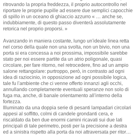
ritrovando la propria freddezza, il proprio autocontrollo nel
riportare le proprie pupille ad essere due semplici capocchie
di spillo in un oceano di ghiaccio azzurro « … anche se,
indubbiamente, di questo passo diventerà assolutamente
retorica nel proprio proporsi. »
Avanzando in maniera costante, lungo un'ideale linea retta
nel corso della quale non una svolta, non un bivio, non una
porta si era concessa a noi prossima, impossibile sarebbe
stato per noi essere partite da un atrio poligonale, quasi
circolare, per fare ritorno, nel retrocedere, fino ad un ampio
salone rettangolare: purtroppo, però, in contrasto ad ogni
idea di raziocinio, in opposizione ad ogni possibile logica,
tale fu l'ambiente che ci venne offerto innanzi agli occhi,
annullando completamente eventuali speranze non solo di
fuga ma, anche, di banale orientamento all'interno della
fortezza.
Illuminato da una doppia serie di pesanti lampadari circolari
appesi al soffitto, colmi di candele grondanti cera, e
riscaldato da ben due enormi camini ricavati sui due lati
principali di tale perimetro, posti per la precisione a destra
ed a sinistra rispetto alla porta da noi attraversata per ritor…