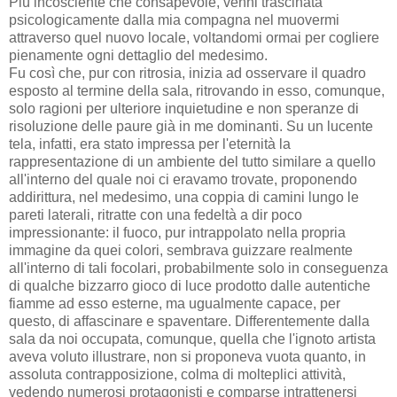
Più incosciente che consapevole, venni trascinata
psicologicamente dalla mia compagna nel muovermi
attraverso quel nuovo locale, voltandomi ormai per cogliere
pienamente ogni dettaglio del medesimo.
Fu così che, pur con ritrosia, inizia ad osservare il quadro
esposto al termine della sala, ritrovando in esso, comunque,
solo ragioni per ulteriore inquietudine e non speranze di
risoluzione delle paure già in me dominanti. Su un lucente
tela, infatti, era stato impressa per l'eternità la
rappresentazione di un ambiente del tutto similare a quello
all'interno del quale noi ci eravamo trovate, proponendo
addirittura, nel medesimo, una coppia di camini lungo le
pareti laterali, ritratte con una fedeltà a dir poco
impressionante: il fuoco, pur intrappolato nella propria
immagine da quei colori, sembrava guizzare realmente
all'interno di tali focolari, probabilmente solo in conseguenza
di qualche bizzarro gioco di luce prodotto dalle autentiche
fiamme ad esso esterne, ma ugualmente capace, per
questo, di affascinare e spaventare. Differentemente dalla
sala da noi occupata, comunque, quella che l'ignoto artista
aveva voluto illustrare, non si proponeva vuota quanto, in
assoluta contrapposizione, colma di molteplici attività,
vedendo numerosi protagonisti e comparse intrattenersi