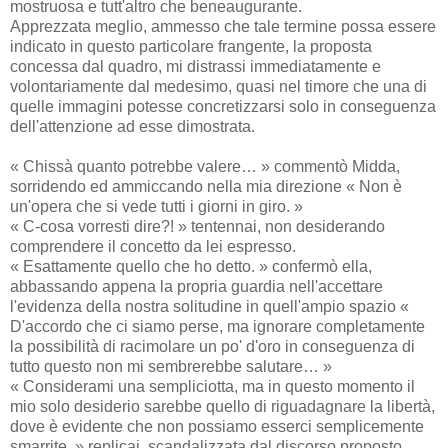
mostruosa e tutt'altro che beneaugurante.
Apprezzata meglio, ammesso che tale termine possa essere
indicato in questo particolare frangente, la proposta
concessa dal quadro, mi distrassi immediatamente e
volontariamente dal medesimo, quasi nel timore che una di
quelle immagini potesse concretizzarsi solo in conseguenza
dell'attenzione ad esse dimostrata.
« Chissà quanto potrebbe valere… » commentò Midda,
sorridendo ed ammiccando nella mia direzione « Non è
un'opera che si vede tutti i giorni in giro. »
« C-cosa vorresti dire?! » tentennai, non desiderando
comprendere il concetto da lei espresso.
« Esattamente quello che ho detto. » confermò ella,
abbassando appena la propria guardia nell'accettare
l'evidenza della nostra solitudine in quell'ampio spazio «
D'accordo che ci siamo perse, ma ignorare completamente
la possibilità di racimolare un po' d'oro in conseguenza di
tutto questo non mi sembrerebbe salutare… »
« Considerami una sempliciotta, ma in questo momento il
mio solo desiderio sarebbe quello di riguadagnare la libertà,
dove è evidente che non possiamo esserci semplicemente
smarrite. » replicai, scandalizzata dal discorso proposto.