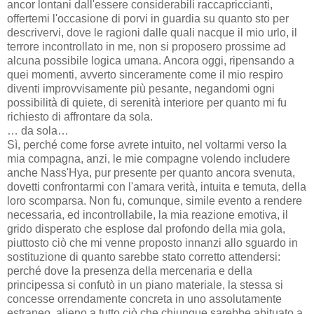
ancor lontani dall'essere considerabili raccapriccianti,
offertemi l'occasione di porvi in guardia su quanto sto per
descrivervi, dove le ragioni dalle quali nacque il mio urlo, il
terrore incontrollato in me, non si proposero prossime ad
alcuna possibile logica umana. Ancora oggi, ripensando a
quei momenti, avverto sinceramente come il mio respiro
diventi improvvisamente più pesante, negandomi ogni
possibilità di quiete, di serenità interiore per quanto mi fu
richiesto di affrontare da sola.
… da sola…
Sì, perché come forse avrete intuito, nel voltarmi verso la
mia compagna, anzi, le mie compagne volendo includere
anche Nass'Hya, pur presente per quanto ancora svenuta,
dovetti confrontarmi con l'amara verità, intuita e temuta, della
loro scomparsa. Non fu, comunque, simile evento a rendere
necessaria, ed incontrollabile, la mia reazione emotiva, il
grido disperato che esplose dal profondo della mia gola,
piuttosto ciò che mi venne proposto innanzi allo sguardo in
sostituzione di quanto sarebbe stato corretto attendersi:
perché dove la presenza della mercenaria e della
principessa si confutò in un piano materiale, la stessa si
concesse orrendamente concreta in uno assolutamente
estraneo, alieno a tutto ciò che chiunque sarebbe abituato a