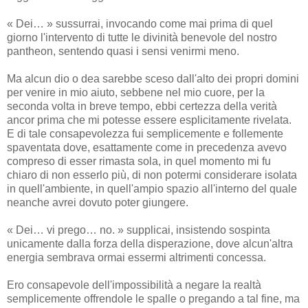
« Dei… » sussurrai, invocando come mai prima di quel
giorno l'intervento di tutte le divinità benevole del nostro
pantheon, sentendo quasi i sensi venirmi meno.
Ma alcun dio o dea sarebbe sceso dall'alto dei propri domini
per venire in mio aiuto, sebbene nel mio cuore, per la
seconda volta in breve tempo, ebbi certezza della verità
ancor prima che mi potesse essere esplicitamente rivelata.
E di tale consapevolezza fui semplicemente e follemente
spaventata dove, esattamente come in precedenza avevo
compreso di esser rimasta sola, in quel momento mi fu
chiaro di non esserlo più, di non potermi considerare isolata
in quell'ambiente, in quell'ampio spazio all'interno del quale
neanche avrei dovuto poter giungere.
« Dei… vi prego… no. » supplicai, insistendo sospinta
unicamente dalla forza della disperazione, dove alcun'altra
energia sembrava ormai essermi altrimenti concessa.
Ero consapevole dell'impossibilità a negare la realtà
semplicemente offrendole le spalle o pregando a tal fine, ma