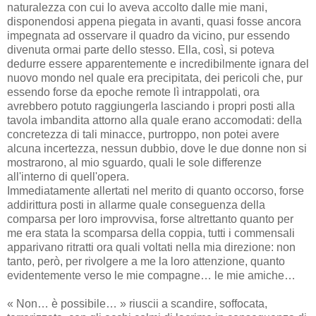
naturalezza con cui lo aveva accolto dalle mie mani,
disponendosi appena piegata in avanti, quasi fosse ancora
impegnata ad osservare il quadro da vicino, pur essendo
divenuta ormai parte dello stesso. Ella, così, si poteva
dedurre essere apparentemente e incredibilmente ignara del
nuovo mondo nel quale era precipitata, dei pericoli che, pur
essendo forse da epoche remote lì intrappolati, ora
avrebbero potuto raggiungerla lasciando i propri posti alla
tavola imbandita attorno alla quale erano accomodati: della
concretezza di tali minacce, purtroppo, non potei avere
alcuna incertezza, nessun dubbio, dove le due donne non si
mostrarono, al mio sguardo, quali le sole differenze
all'interno di quell'opera.
Immediatamente allertati nel merito di quanto occorso, forse
addirittura posti in allarme quale conseguenza della
comparsa per loro improvvisa, forse altrettanto quanto per
me era stata la scomparsa della coppia, tutti i commensali
apparivano ritratti ora quali voltati nella mia direzione: non
tanto, però, per rivolgere a me la loro attenzione, quanto
evidentemente verso le mie compagne… le mie amiche…
« Non… è possibile… » riuscii a scandire, soffocata,