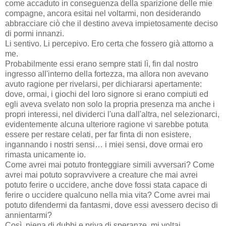
come accaduto in conseguenza della sparizione delle mie
compagne, ancora esitai nel voltarmi, non desiderando
abbracciare ciò che il destino aveva impietosamente deciso
di pormi innanzi.
Li sentivo. Li percepivo. Ero certa che fossero già attorno a
me.
Probabilmente essi erano sempre stati lì, fin dal nostro
ingresso all'interno della fortezza, ma allora non avevano
avuto ragione per rivelarsi, per dichiararsi apertamente:
dove, ormai, i giochi del loro signore si erano compiuti ed
egli aveva svelato non solo la propria presenza ma anche i
propri interessi, nel dividerci l'una dall'altra, nel selezionarci,
evidentemente alcuna ulteriore ragione vi sarebbe potuta
essere per restare celati, per far finta di non esistere,
ingannando i nostri sensi… i miei sensi, dove ormai ero
rimasta unicamente io.
Come avrei mai potuto fronteggiare simili avversari? Come
avrei mai potuto sopravvivere a creature che mai avrei
potuto ferire o uccidere, anche dove fossi stata capace di
ferire o uccidere qualcuno nella mia vita? Come avrei mai
potuto difendermi da fantasmi, dove essi avessero deciso di
annientarmi?
Così, piena di dubbi e priva di speranze, mi voltai