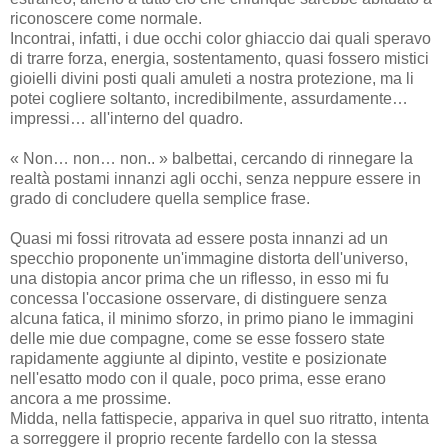
riconoscere come normale.
Incontrai, infatti, i due occhi color ghiaccio dai quali speravo
di trarre forza, energia, sostentamento, quasi fossero mistici
gioielli divini posti quali amuleti a nostra protezione, ma li
potei cogliere soltanto, incredibilmente, assurdamente…
impressi… all'interno del quadro.
« Non… non… non.. » balbettai, cercando di rinnegare la
realtà postami innanzi agli occhi, senza neppure essere in
grado di concludere quella semplice frase.
Quasi mi fossi ritrovata ad essere posta innanzi ad un
specchio proponente un'immagine distorta dell'universo,
una distopia ancor prima che un riflesso, in esso mi fu
concessa l'occasione osservare, di distinguere senza
alcuna fatica, il minimo sforzo, in primo piano le immagini
delle mie due compagne, come se esse fossero state
rapidamente aggiunte al dipinto, vestite e posizionate
nell'esatto modo con il quale, poco prima, esse erano
ancora a me prossime.
Midda, nella fattispecie, appariva in quel suo ritratto, intenta
a sorreggere il proprio recente fardello con la stessa