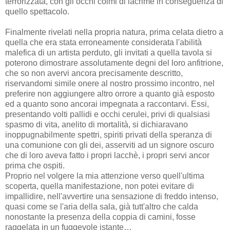
terrorizzata, con gli occhi colmi di lacrime in conseguenza di
quello spettacolo.
Finalmente rivelati nella propria natura, prima celata dietro a
quella che era stata erroneamente considerata l'abilità
malefica di un artista perduto, gli invitati a quella tavola si
poterono dimostrare assolutamente degni del loro anfitrione,
che so non avervi ancora precisamente descritto,
riservandomi simile onere al nostro prossimo incontro, nel
preferire non aggiungere altro orrore a quanto già esposto
ed a quanto sono ancorai impegnata a raccontarvi. Essi,
presentando volti pallidi e occhi cerulei, privi di qualsiasi
spasmo di vita, anelito di mortalità, si dichiaravano
inoppugnabilmente spettri, spiriti privati della speranza di
una comunione con gli dei, asserviti ad un signore oscuro
che di loro aveva fatto i propri lacchè, i propri servi ancor
prima che ospiti.
Proprio nel volgere la mia attenzione verso quell'ultima
scoperta, quella manifestazione, non potei evitare di
impallidire, nell'avvertire una sensazione di freddo intenso,
quasi come se l'aria della sala, già tutt'altro che calda
nonostante la presenza della coppia di camini, fosse
raggelata in un fuggevole istante…