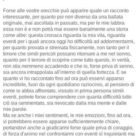
Forse alle vostre orecchie può apparire quale un racconto
interessante, per quanto poi non diverso da una ballata
originale, mai ascoltata in passato, ma per le mie labbra
essa non è e non potrà mai essere banalmente una storia
come altre: questa cronaca riguarda la mia vita, riguarda
eventi per i quali ancora oggi ho difficoltà ad addormentarmi,
per quanto provata e stremata fisicamente, non tanto per il
timore che simili pericoli possano ritornare a me nel sonno,
quanto per il terrore di scoprire come tutto questo, in verità,
non stia nemmeno accadendo e che io, forse priva di senno,
sia ancora intrappolata all'interno di quella fortezza. E se
quanto vi ho raccontato fino ad ora può esservi apparso
incredibile, fuori da ogni quotidiano raziocinio, al pensiero di
come io abbia affrontato, vissuto in prima persona simili
eventi, potrete forse comprendere con quanta difficoltà tutto
ciò sia rammentato, sia rievocato dalla mia mente e dalle
mie parole.
Ma se anche i miei sentimenti, le mie emozioni, fino ad ora,
vi potrebbero essere apparse sufficientemente chiare,
portandovi anche a giudicarmi forse quale priva di coraggio,
di forza d'animo nel confrontarmi con eventi sì inquietanti ma