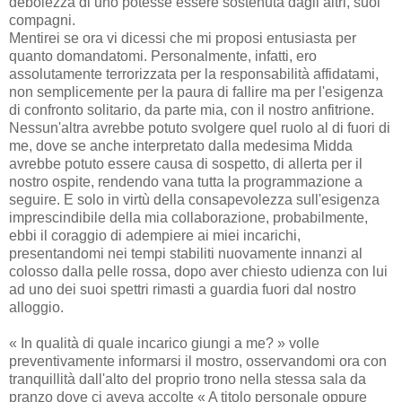
debolezza di uno potesse essere sostenuta dagli altri, suoi
compagni.
Mentirei se ora vi dicessi che mi proposi entusiasta per
quanto domandatomi. Personalmente, infatti, ero
assolutamente terrorizzata per la responsabilità affidatami,
non semplicemente per la paura di fallire ma per l'esigenza
di confronto solitario, da parte mia, con il nostro anfitrione.
Nessun'altra avrebbe potuto svolgere quel ruolo al di fuori di
me, dove se anche interpretato dalla medesima Midda
avrebbe potuto essere causa di sospetto, di allerta per il
nostro ospite, rendendo vana tutta la programmazione a
seguire. E solo in virtù della consapevolezza sull'esigenza
imprescindibile della mia collaborazione, probabilmente,
ebbi il coraggio di adempiere ai miei incarichi,
presentandomi nei tempi stabiliti nuovamente innanzi al
colosso dalla pelle rossa, dopo aver chiesto udienza con lui
ad uno dei suoi spettri rimasti a guardia fuori dal nostro
alloggio.
« In qualità di quale incarico giungi a me? » volle
preventivamente informarsi il mostro, osservandomi ora con
tranquillità dall'alto del proprio trono nella stessa sala da
pranzo dove ci aveva accolte « A titolo personale oppure