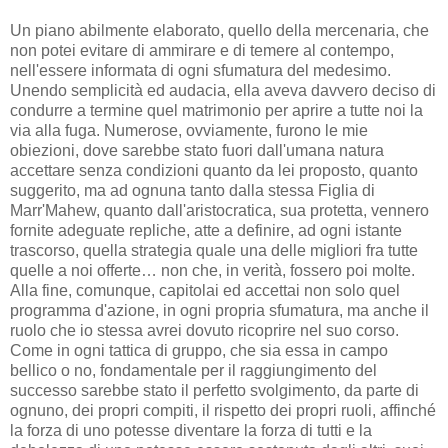
Un piano abilmente elaborato, quello della mercenaria, che
non potei evitare di ammirare e di temere al contempo,
nell'essere informata di ogni sfumatura del medesimo.
Unendo semplicità ed audacia, ella aveva davvero deciso di
condurre a termine quel matrimonio per aprire a tutte noi la
via alla fuga. Numerose, ovviamente, furono le mie
obiezioni, dove sarebbe stato fuori dall'umana natura
accettare senza condizioni quanto da lei proposto, quanto
suggerito, ma ad ognuna tanto dalla stessa Figlia di
Marr'Mahew, quanto dall'aristocratica, sua protetta, vennero
fornite adeguate repliche, atte a definire, ad ogni istante
trascorso, quella strategia quale una delle migliori fra tutte
quelle a noi offerte… non che, in verità, fossero poi molte.
Alla fine, comunque, capitolai ed accettai non solo quel
programma d'azione, in ogni propria sfumatura, ma anche il
ruolo che io stessa avrei dovuto ricoprire nel suo corso.
Come in ogni tattica di gruppo, che sia essa in campo
bellico o no, fondamentale per il raggiungimento del
successo sarebbe stato il perfetto svolgimento, da parte di
ognuno, dei propri compiti, il rispetto dei propri ruoli, affinché
la forza di uno potesse diventare la forza di tutti e la