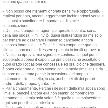
copione già scritto per me.
« Non posso che ritenermi onorata per simile opportunità. »
replicai pertanto, ancora leggermente inchinandomi verso di
lui, quasi a sottolineare l'importanza di simile
comunicazione.
« Definisci dunque le ragioni per questo incontro, serva
della mia sposa. » mi invitò, quasi distraendosi da me solo
per tornare ad osservare l'immenso banchetto ancora
disposto innanzi a lui « Poiché il mio tempo, per quanto
illimitato, non merita di essere sprecato in inutili riprove. »
« Nessuna riprova, mio signore. » continuai a quel punto,
scuotendo appena il capo « La principessa ha accettato di
buon grado l'occasione concessale ed ora, ciò che desidera,
è poter celebrare questo evento con la medesima letizia da
sempre desiderata per sé in occasione del proprio
matrimonio. Nel rispetto, in ciò, anche dei riti dei propri
padri… della propria gente… »
« Parla chiaramente. Perché i desideri della mia sposa sono
i miei e, benché ancora ella non sembri comprenderlo
pienamente, la mia sola volontà è quella di compiacerla in
ogni suo possibile capriccio. »
« Non credo di sbagliare nel rassicurarti di come simile