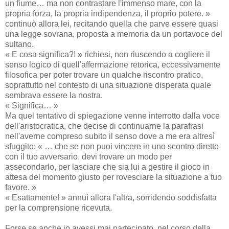
un fiume… ma non contrastare l'immenso mare, con la
propria forza, la propria indipendenza, il proprio potere. »
continuò allora lei, recitando quella che parve essere quasi
una legge sovrana, proposta a memoria da un portavoce del
sultano.
« E cosa significa?! » richiesi, non riuscendo a cogliere il
senso logico di quell'affermazione retorica, eccessivamente
filosofica per poter trovare un qualche riscontro pratico,
soprattutto nel contesto di una situazione disperata quale
sembrava essere la nostra.
« Significa… »
Ma quel tentativo di spiegazione venne interrotto dalla voce
dell'aristocratica, che decise di continuarne la parafrasi
nell'averne compreso subito il senso dove a me era altresì
sfuggito: « … che se non puoi vincere in uno scontro diretto
con il tuo avversario, devi trovare un modo per
assecondarlo, per lasciare che sia lui a gestire il gioco in
attesa del momento giusto per rovesciare la situazione a tuo
favore. »
« Esattamente! » annuì allora l'altra, sorridendo soddisfatta
per la comprensione ricevuta.
Forse se anche io avessi mai partecipato, nel corso della