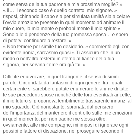
come serva della tua padrona e mia prossima moglie? »
« Il… il secondo caso è quello corretto, mio signore. »
risposi, chinando il capo sia per simulata umiltà sia a celare
l'ovvia emozione presente in quel momento ad animare il
mio cuore, la mia mente e probabilmente il mio spirito «
Sono alle dipendenze della tua promessa sposa… e spero
di potervi continuare a restare. »
« Non temere per simile tuo desiderio. » commentò egli con
evidente ironia, sarcasmo quasi « Ti assicuro che in un
modo o nell'altro resterai in eterno al fianco della tua
signora, per servirla come ora già fai. »
Difficile equivocare, in quel frangente, il senso di simili
parole. Circondata da fantasmi di ogni genere, fra i quali
certamente si sarebbero potute enumerare le anime di tutte
le sue precedenti spose nonché delle loro eventuali ancelle,
il mio futuro si proponeva terribilmente trasparente innanzi al
mio sguardo. Ciò nonostante, spronata dal pensiero
dell'importanza del mantenere il controllo sulle mie emozioni
in quel momento, per non tradire me stessa oltre,
ovviamente, alle mie compagne, mi imposi di ignorare ogni
possibile fattore di distrazione, nel proseguire secondo il