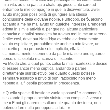
mia vita, ad una partita a chaturaji, gioco tanto caro ad
entrambe le mie compagne in quella disavventura, avrei
avuto maggiori possibilità di giungere alla stessa
conclusione della giovane nobile. Purtroppo, però, alcuno
accanto a me ha mai avuto un qualche interesse a rendermi
edotta in simile attività e, per questo, alcuna particolare
capacità di analisi strategica ha trovato mai in me un terreno
fertile: così, dove pur Nass'Hya avrebbe evidentemente
voluto esplicitare, probabilmente anche a mio favore, un
concetto prima proposto solo implicito, ella fallì
clamorosamente, ottenendo da parte mia solo uno sguardo
perso, un'assoluta mancanza di riscontro.
Fu Midda che, a quel punto, colse la mia incertezza e decise
di essere ancor meno criptica, andando a parare
direttamente sull'obiettivo, per quanto questo potesse
sembrare assurdo e privo di ogni raziocinio non meno
rispetto alla filosofia proposta in precedenza.
« Quella specie di bestione vuole sposarsi? » commentò,
strizzando il proprio occhio sinistro con complicità verso di
me « E noi gli daremo esattamente quanto desidera, non
potendo fare nulla per opporci a lui… »