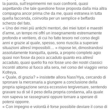
la parola, sull'esprimermi nei suoi confronti, quasi
aspettando che tale questione fosse proposta dalla mia altra
compagna ancor prima che da me, quasi estranea in tutta
quella faccenda, coinvolta per un semplice e beffardo
scherzo del fato.
« Uno dei miei più antichi mentori, dei miei tutori e maestri
d'arme, un tempo mi offrì un insegnamento estremamente
profondo e veritiero, di cui ho fatto tesoro nel corso degli
anni e grazie al quale, spesso, sono riuscita a superare
situazioni altresì impossibili… » rispose lei, dimostrandosi
assolutamente tranquilla, quieta, a proprio completo agio
quasi non fosse da poco accaduto quanto era altresì
accaduto, quasi quello fra noi fosse uno dei nostri classici
incontri attorno al fuoco alla sera, nel corso del viaggio verso
Kofreya.
« Quale, di grazia? » insistette allora Nass'Hya, cercando di
spronare la mercenaria a giungere a conclusione della
propria spiegazione senza eccessivo tergiversare, sentendo
gravare su di sé il peso della propria condanna, alla quale
non sapeva se rassegnarsi oppure tornare a sperare di
potersi opporre.
« Con impegno e volontà è forse possibile deviare il corso di