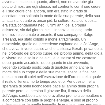
avversari, rispetto a quanto, altresì, non ne avrebbe già
potuto dimostrare egli stesso, nel confronto con il suo cuore,
e il suo cuore che, ancora, non era stato in grado di
accettare non soltanto la morte della sua parente, della sua
amata zia, quanto e, ancor più, la sofferenza a cui questa
era stata condannata negli ultimi anni della propria
esistenza, sin dal giorno in cui, innanzi al suo sguardo
inerme, il suo amato e amante, il suo compagno, Salge
Tresand, era stato colpito a morte a tradimento. Un
assassinio, quello del precedente capitano della Jol’Ange,
che aveva, invero, ucciso anche la stessa Berah, privandola,
nel profondo del proprio cuore, del proprio animo, della gioia
di vivere, nella solitudine a cui ella stessa si era costretta
dopo quanto accaduto, dopo quanto in ciò avvenuto,
vedendo soltanto posticipata di qualche anno anche la
morte del suo corpo e della sua mente, spenti, alfine, per
diretta mano di colei nell’esecuzione dell’ordine della quale
il resto di lei era morto tempo addietro. Per questo, nella
speranza di poter riconoscere pace all’animo della propria
parente perduta, persino il giovane Ifra, il mozzo della
Jol’Ange, sarebbe stato, ed era, allora pronto a combattere e
a combattere con tutte le proprie energie, e sino al proprio
ultimo respiro, in quella battaglia, in quella guerra, non tanto