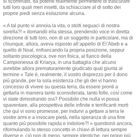
si sconfinato, da poterle realmente permettere di trascurare
tutti loro quali meri insetti, da schiacciare al di sotto dei
proprie piedi senza esitazione alcuna.
« A tal punto vi annoia la vita, o stolti seguaci di nostra
sorella?! » domandò ella stessa, prendendo voce in diretta
direzione di tutti loro, non di un soggetto in particolare, ma di
chiunque, allora, aveva risposto all’appello di El’Abeb e a
quello di Noal, rinfrancando la propria posizione, seppur
soltanto psicologica, ove non fisica, al fianco della
Campionessa di Kriarya, in una battaglia che alcuno
avrebbe allora prematuramente giudicato qual giunta al
termine « Tale è, realmente, il vostro disprezzo per il dono
più grande, per la sola esistenza che gli dei vi hanno
concesso di vivere su questa terra, da essere pronti a
gettarla in maniera tanto sconsiderata, tanto folle, così come
vi state dimostrando ora? Possibile che nulla vi possa
spaventare, alla prospettiva delle infinite e terrificanti morti
che qui vi sono promesse, per indurvi a gettare a terra le
vostre armi e a invocare pietà, nella speranza di una fine
quanto più possibile rapida e indolore?! » questionò ancora,
riformulando lo stesso concetto in chiavi di lettura sempre
diverse e, ciò non di meno, sempre identiche, nei propri più