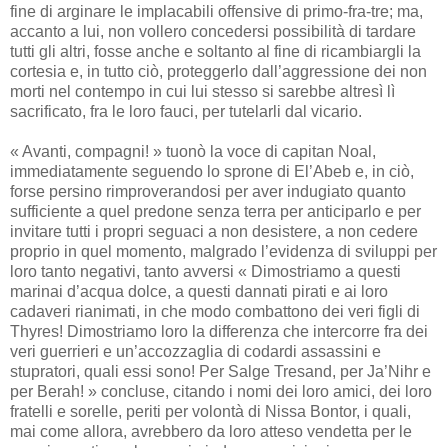
fine di arginare le implacabili offensive di primo-fra-tre; ma,
accanto a lui, non vollero concedersi possibilità di tardare
tutti gli altri, fosse anche e soltanto al fine di ricambiargli la
cortesia e, in tutto ciò, proteggerlo dall’aggressione dei non
morti nel contempo in cui lui stesso si sarebbe altresì lì
sacrificato, fra le loro fauci, per tutelarli dal vicario.
« Avanti, compagni! » tuonò la voce di capitan Noal,
immediatamente seguendo lo sprone di El’Abeb e, in ciò,
forse persino rimproverandosi per aver indugiato quanto
sufficiente a quel predone senza terra per anticiparlo e per
invitare tutti i propri seguaci a non desistere, a non cedere
proprio in quel momento, malgrado l’evidenza di sviluppi per
loro tanto negativi, tanto avversi « Dimostriamo a questi
marinai d’acqua dolce, a questi dannati pirati e ai loro
cadaveri rianimati, in che modo combattono dei veri figli di
Thyres! Dimostriamo loro la differenza che intercorre fra dei
veri guerrieri e un’accozzaglia di codardi assassini e
stupratori, quali essi sono! Per Salge Tresand, per Ja’Nihr e
per Berah! » concluse, citando i nomi dei loro amici, dei loro
fratelli e sorelle, periti per volontà di Nissa Bontor, i quali,
mai come allora, avrebbero da loro atteso vendetta per le