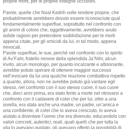
proprie morti, per le proprie indegne uccisioni.
Parole, quelle che Noal Kedrih volle rendere proprie, che
probabilmente avrebbero dovuto essere riconosciute qual
fondamentalmente superflue, soprattutto nel confronto con
gli animi di coloro che, oggettivamente, avrebbero avuto
solide ragioni per pretendere soddisfazione per le morti
appena citate, per gli omicidi da lui, in tal modo, appena
rievocati.
Parole superflue, le sue, perché nel confronto con lo spirito
di Av’Fahr, fratello minore della splendida Ja’Nihr, alcun
invito, alcun monologo, per quanto incalzante e altisonante,
avrebbe potuto sperare di ottenere maggior successo
nell’evocare da lui una qualche reazione combattiva rispetto
a quanto, allora, non ne avrebbe potuto già vantare egli
stesso, nel confronto con il suo stesso cuore, il suo cuore
che, dieci anni prima, era stato ferito a morte nel ritrovarsi a
confronto con il cadavere di colei che per lui, oltre a una
sorella, era stata anche una madre, un padre, un’amica e
una confidente, di colei che lo aveva cresciuto, lo aveva
aiutato a diventare l’uomo che era divenuto, educandolo con
valori concreti, autentici, reali, quali quelli che per tutta la
vita lo avevano guidato, gli avevano offerto la possibilità di