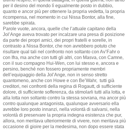
per il desino del mondo lì egualmente posto in dubbio,
quanto e ancor più per ottenere la propria vedetta, la propria
ricompensa, nel momento in cui Nissa Bontor, alla fine,
sarebbe spirata.
Parole vuote, ancora, quelle che l’attuale capitano della
Jol’Ange aveva trovato per incalzare una presa di posizione
da parte dei propri amici, dei propri fratelli e sorelle, in
contrasto a Nissa Bontor, che non avrebbero potuto che
risultare qual tali nel confronto non soltanto con Av’Fahr o
con Ifra, ma anche con tutti gli altri, con Masva, con Camne,
con il suo compagno Hui-Wen, con lui stesso e, ancora e
persino, benché non fossero propriamente membri
dell’equipaggio della Jol’Ange, non in senso stretto
quantomeno, anche con Howe e con Be’Wahr, tutti già
creditori, nei confronti della regina di Rogautt, di sufficiente
dolore, di sufficiente sofferenza, da stimolarli tutti alla lotta, e
alla lotta non soltanto contro la stessa sovrana, ma ancor più
contro qualunque antagonista, qualunque avversario ella
avrebbe loro posto innanzi, nella volontà di salvarsi, nella
volontà di preservare la propria indegna esistenza che pur,
allora, non meritava ulteriormente di vivere, non meritava più
occasione di gioire per la medesima, non dopo essere stata