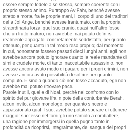
essere sempre fedele a se stesso, sempre coerente con il
proprio stesso animo. Purtroppo Av’Fahr, benché avesse
stretto a morte, fra le proprie mani, il corpo di uno dei traditori
della Jol’Ange, benché avesse frantumato, con la propria
straordinaria forza, quel suo cranio, quasi null’altro fosse
che un frutto maturo, non avrebbe mai potuto definirsi
realmente appagato, concretamente soddisfatto, per quanto
ottenuto, per quanto in tal modo reso proprio; dal momento
in cui, nonostante fossero passati dieci lunghi anni, egli non
avrebbe ancora potuto ignorare quanto la reale mandante di
simile crudele morte, di tanto inaccettabile assassinio, non
avesse ancora avuto modo di pagare per i propri crimini, non
avesse ancora avuto possibilità di soffrire per quanto
compiuto. E sino a quando ciò non fosse accaduto, egli non
avrebbe mai potuto ritrovare pace.
Parole inutili, quelle di Noal, perché nel confronto con lo
spirito del pur giovane Ifra, nipote della conturbante Berah,
alcun invito, alcun monologo, per quanto sincero e
appassionato qual il suo, avrebbe potuto sperare di ottenere
maggior successo nel fornirgli uno stimolo a combattere,
una ragione per immergersi in quella pugna tanto in
profondità da ricoprirsi, integralmente, del sangue dei propri