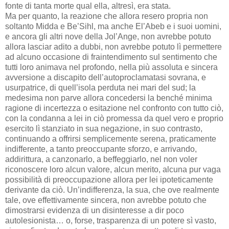
fonte di tanta morte qual ella, altresì, era stata.
Ma per quanto, la reazione che allora resero propria non
soltanto Midda e Be’Sihl, ma anche El’Abeb e i suoi uomini,
e ancora gli altri nove della Jol’Ange, non avrebbe potuto
allora lasciar adito a dubbi, non avrebbe potuto lì permettere
ad alcuno occasione di fraintendimento sul sentimento che
tutti loro animava nel profondo, nella più assoluta e sincera
avversione a discapito dell’autoproclamatasi sovrana, e
usurpatrice, di quell’isola perduta nei mari del sud; la
medesima non parve allora concedersi la benché minima
ragione di incertezza o esitazione nel confronto con tutto ciò,
con la condanna a lei in ciò promessa da quel vero e proprio
esercito lì stanziato in sua negazione, in suo contrasto,
continuando a offrirsi semplicemente serena, praticamente
indifferente, a tanto preoccupante sforzo, e arrivando,
addirittura, a canzonarlo, a beffeggiarlo, nel non voler
riconoscere loro alcun valore, alcun merito, alcuna pur vaga
possibilità di preoccupazione allora per lei ipoteticamente
derivante da ciò. Un’indifferenza, la sua, che ove realmente
tale, ove effettivamente sincera, non avrebbe potuto che
dimostrarsi evidenza di un disinteresse a dir poco
autolesionista… o, forse, trasparenza di un potere sì vasto,