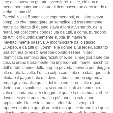
che a lei avevano giurato avversione, e che, ciò non di
meno, non poterono evitare di riconoscere un certo fondo di
verità in tutto ciò.
Perché Nissa Bontor, così esprimendosi, null’altro aveva
compiuto che tratteggiare un semplice ed estremamente
realistico ritratto di quanto stava allora avvenendo, della
realtà per così come conosciuta da tutti, e come, purtroppo,
da tutti loro quotidianamente subita, in maniera
inevitabilmente passiva. A incominciare dallo stesso
El’Abeb, e da tutti gli uomini e le donne a lui fedeli, soltanto
una schiera di reietti avrebbe dovuto essere in loro
identificata, semplici disgraziati che, nella maggior parte dei
casi, si erano banalmente ma imperdonabilmente macchiati
dell’orrido crimine della propria povertà, povertà per rifuggire
alla quale, talvolta, l’unica colpa compiuta era stata quella di
rifiutare il pagamento dei dovuti tributi ai propri signori, ai
propri governanti, i quali, del tutto indifferenti alle ragioni
dietro a una simile scelta, si erano limitati a esprimere un
voto di condanna, per sfuggire al quale la macchia avrebbe
dovuto essere considerata la più innocua soluzione
applicabile. Del resto, a prescindere dall’esempio lì
rappresentato da quegli uomini e da quelle donne fra i quali,
tuttavia, non mancavano anche veri criminali, borseggiatori