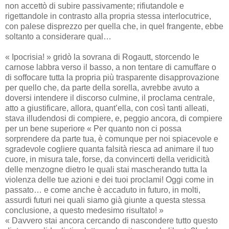
non accettò di subire passivamente; rifiutandole e
rigettandole in contrasto alla propria stessa interlocutrice,
con palese disprezzo per quella che, in quel frangente, ebbe
soltanto a considerare qual…
« Ipocrisia! » gridò la sovrana di Rogautt, storcendo le
carnose labbra verso il basso, a non tentare di camuffare o
di soffocare tutta la propria più trasparente disapprovazione
per quello che, da parte della sorella, avrebbe avuto a
doversi intendere il discorso culmine, il proclama centrale,
atto a giustificare, allora, quant’ella, con così tanti alleati,
stava illudendosi di compiere, e, peggio ancora, di compiere
per un bene superiore « Per quanto non ci possa
sorprendere da parte tua, è comunque per noi spiacevole e
sgradevole cogliere quanta falsità riesca ad animare il tuo
cuore, in misura tale, forse, da convincerti della veridicità
delle menzogne dietro le quali stai mascherando tutta la
violenza delle tue azioni e dei tuoi proclami! Oggi come in
passato… e come anche è accaduto in futuro, in molti,
assurdi futuri nei quali siamo già giunte a questa stessa
conclusione, a questo medesimo risultato! »
« Davvero stai ancora cercando di nascondere tutto questo