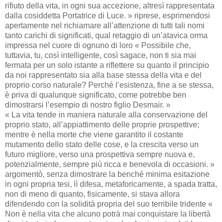
rifiuto della vita, in ogni sua accezione, altresì rappresentata
dalla cosiddetta Portatrice di Luce. » riprese, esprimendosi
apertamente nel richiamare all’attenzione di tutti tali nomi
tanto carichi di significati, qual retaggio di un’atavica orma
impressa nel cuore di ognuno di loro « Possibile che,
tuttavia, tu, così intelligente, così sagace, non ti sia mai
fermata per un solo istante a riflettere su quanto il principio
da noi rappresentato sia alla base stessa della vita e del
proprio corso naturale? Perché l’esistenza, fine a se stessa,
è priva di qualunque significato, come potrebbe ben
dimostrarsi l’esempio di nostro figlio Desmair. »
« La vita tende in maniera naturale alla conservazione del
proprio stato, all’appiattimento delle proprie prospettive;
mentre è nella morte che viene garantito il costante
mutamento dello stato delle cose, e la crescita verso un
futuro migliore, verso una prospettiva sempre nuova e,
potenzialmente, sempre più ricca e benevola di occasioni. »
argomentò, senza dimostrare la benché minima esitazione
in ogni propria tesi, lì difesa, metaforicamente, a spada tratta,
non di meno di quanto, fisicamente, si stava allora
difendendo con la solidità propria del suo terribile tridente «
Non è nella vita che alcuno potrà mai conquistare la libertà