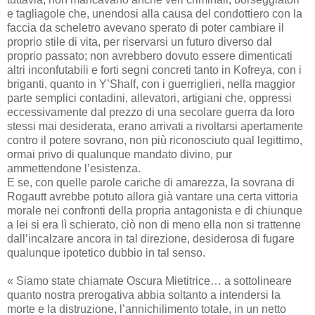
e tagliagole che, unendosi alla causa del condottiero con la
faccia da scheletro avevano sperato di poter cambiare il
proprio stile di vita, per riservarsi un futuro diverso dal
proprio passato; non avrebbero dovuto essere dimenticati
altri inconfutabili e forti segni concreti tanto in Kofreya, con i
briganti, quanto in Y’Shalf, con i guerriglieri, nella maggior
parte semplici contadini, allevatori, artigiani che, oppressi
eccessivamente dal prezzo di una secolare guerra da loro
stessi mai desiderata, erano arrivati a rivoltarsi apertamente
contro il potere sovrano, non più riconosciuto qual legittimo,
ormai privo di qualunque mandato divino, pur
ammettendone l’esistenza.
E se, con quelle parole cariche di amarezza, la sovrana di
Rogautt avrebbe potuto allora già vantare una certa vittoria
morale nei confronti della propria antagonista e di chiunque
a lei si era lì schierato, ciò non di meno ella non si trattenne
dall’incalzare ancora in tal direzione, desiderosa di fugare
qualunque ipotetico dubbio in tal senso.
« Siamo state chiamate Oscura Mietitrice… a sottolineare
quanto nostra prerogativa abbia soltanto a intendersi la
morte e la distruzione, l’annichilimento totale, in un netto