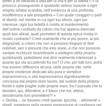
dietro a un’idealistica lotta per la vita e per la liberta?! » la
provocò, proseguendo e sputando veleno insieme a ogni
singola sillaba scandita, nell’evidenza di una profonda
insofferenza a tale prospettiva « Con quale coraggio ci parli
di libertà, nel mentre in cui ogni tuo sforzo, ogni tuo
interesse, ogni tua fedeltà è rivolta al mantenimento
dell’ordine costituito da coloro che hai appena elencato
quali tuoi alleati, quali promotori di questa epica rivolta in
nostro contrasto? Credi realmente che ai più poveri, ai più
disgraziati, a coloro che non si possono fregiare di titoli
nobiliari, veri o presunti che essi siano, e che non possono
vantare ricchezze straordinarie a sostegno della propria
quotidianità, potrebbero mai dirsi realmente interessati a
quanto qui sta accadendo fra noi? O che, per tutti loro, potrà
mai esservi differenza alcuna, nelle proprie vite, nelle
proprie esistenze dedicate alla pura e semplice
sopravvivenza, e alla sopravvivenza dignitosamente
concessa dal proprio duro lavoro, dal sudore della propria
fronte e dalle piaghe sulle proprie mani, fra il passato che tu
desideri, qui, difendere, e il futuro che noi, altresì,
desideriamo loro promettere?! »
« Stolida… se davvero credi questo. Ipocrita… altrimenti! »
ribadì, impietosa nella propria espressione di condanna nei