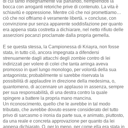
di cui tanto indegnamente vai parlando, riempiendoti la
bocca con arroganti retoriche prive di contenuto. La vita è
schiavitù e oppressione. Mentre ciò che noi promettiamo…
ciò che noi offriamo è veramente libertà. » concluse, con
convinzione pur senza apparente soddisfazione per quanto
era appena stata costretta a dichiarare, nel netto rifiuto delle
asserzioni pocanzi proclamate dalla propria gemella.
E se questa stessa, la Campionessa di Kriayra, non fosse
stata, in tutto ciò, ancora impegnata a difendersi
strenuamente dagli attacchi degli zombie contro di lei
indirizzati per volere di colei che tanta arringa aveva
promosso in quel lungo monologo, per volontà della sua
antagonista; probabilmente si sarebbe riservata la
possibilità di applaudire in direzione della medesima, o,
quantomeno, di accennare un applauso in assenza, sempre
per sua responsabilità, di una destra contro la quale
spingere a battere la propria mano mancina.
Un riconoscimento, quello che le avrebbe in tal modo
tributato, che avrebbe dovuto essere considerato del tutto
privo di sarcasmo o ironia da parte sua, e animato, piuttosto,
da una reale e concreta approvazione per quanto da lei
appena dichiarato. O, per lo meno, per come ella era stata in