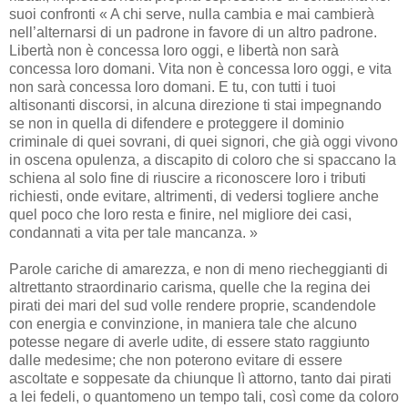
suoi confronti « A chi serve, nulla cambia e mai cambierà
nell’alternarsi di un padrone in favore di un altro padrone.
Libertà non è concessa loro oggi, e libertà non sarà
concessa loro domani. Vita non è concessa loro oggi, e vita
non sarà concessa loro domani. E tu, con tutti i tuoi
altisonanti discorsi, in alcuna direzione ti stai impegnando
se non in quella di difendere e proteggere il dominio
criminale di quei sovrani, di quei signori, che già oggi vivono
in oscena opulenza, a discapito di coloro che si spaccano la
schiena al solo fine di riuscire a riconoscere loro i tributi
richiesti, onde evitare, altrimenti, di vedersi togliere anche
quel poco che loro resta e finire, nel migliore dei casi,
condannati a vita per tale mancanza. »
Parole cariche di amarezza, e non di meno riecheggianti di
altrettanto straordinario carisma, quelle che la regina dei
pirati dei mari del sud volle rendere proprie, scandendole
con energia e convinzione, in maniera tale che alcuno
potesse negare di averle udite, di essere stato raggiunto
dalle medesime; che non poterono evitare di essere
ascoltate e soppesate da chiunque lì attorno, tanto dai pirati
a lei fedeli, o quantomeno un tempo tali, così come da coloro