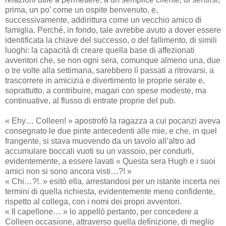
prima, un po’ come un ospite benvenuto, e,
successivamente, addirittura come un vecchio amico di
famiglia. Perché, in fondo, tale avrebbe avuto a dover essere
identificata la chiave del successo, o del fallimento, di simili
luoghi: la capacità di creare quella base di affezionati
avventori che, se non ogni sera, comunque almeno una, due
o tre volte alla settimana, sarebbero lì passati a ritrovarsi, a
trascorrere in amicizia e divertimento le proprie serate e,
soprattutto, a contribuire, magari con spese modeste, ma
continuative, al flusso di entrate proprie del pub.
« Ehy… Colleen! » apostrofò la ragazza a cui pocanzi aveva
consegnato le due pinte antecedenti alle mie, e che, in quel
frangente, si stava muovendo da un tavolo all’altro ad
accumulare boccali vuoti su un vassoio, per condurli,
evidentemente, a essere lavati « Questa sera Hugh e i suoi
amici non si sono ancora visti…?! »
« Chi…?!. » esitò ella, arrestandosi per un istante incerta nei
termini di quella richiesta, evidentemente meno confidente,
rispetto al collega, con i nomi dei propri avventori.
« Il capellone… » lo appellò pertanto, per concedere a
Colleen occasione, attraverso quella definizione, di meglio