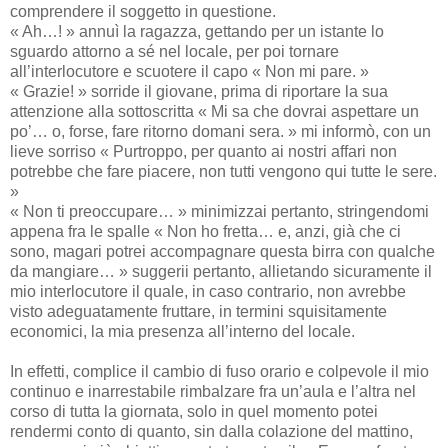
comprendere il soggetto in questione.
« Ah…! » annuì la ragazza, gettando per un istante lo
sguardo attorno a sé nel locale, per poi tornare
all’interlocutore e scuotere il capo « Non mi pare. »
« Grazie! » sorride il giovane, prima di riportare la sua
attenzione alla sottoscritta « Mi sa che dovrai aspettare un
po’… o, forse, fare ritorno domani sera. » mi informò, con un
lieve sorriso « Purtroppo, per quanto ai nostri affari non
potrebbe che fare piacere, non tutti vengono qui tutte le sere.
»
« Non ti preoccupare… » minimizzai pertanto, stringendomi
appena fra le spalle « Non ho fretta… e, anzi, già che ci
sono, magari potrei accompagnare questa birra con qualche
da mangiare… » suggerii pertanto, allietando sicuramente il
mio interlocutore il quale, in caso contrario, non avrebbe
visto adeguatamente fruttare, in termini squisitamente
economici, la mia presenza all’interno del locale.
In effetti, complice il cambio di fuso orario e colpevole il mio
continuo e inarrestabile rimbalzare fra un’aula e l’altra nel
corso di tutta la giornata, solo in quel momento potei
rendermi conto di quanto, sin dalla colazione del mattino,