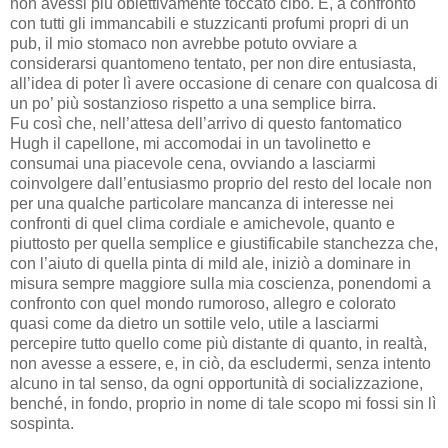
non avessi più obiettivamente toccato cibo. E, a confronto
con tutti gli immancabili e stuzzicanti profumi propri di un
pub, il mio stomaco non avrebbe potuto ovviare a
considerarsi quantomeno tentato, per non dire entusiasta,
all’idea di poter lì avere occasione di cenare con qualcosa di
un po’ più sostanzioso rispetto a una semplice birra.
Fu così che, nell’attesa dell’arrivo di questo fantomatico
Hugh il capellone, mi accomodai in un tavolinetto e
consumai una piacevole cena, ovviando a lasciarmi
coinvolgere dall’entusiasmo proprio del resto del locale non
per una qualche particolare mancanza di interesse nei
confronti di quel clima cordiale e amichevole, quanto e
piuttosto per quella semplice e giustificabile stanchezza che,
con l’aiuto di quella pinta di mild ale, iniziò a dominare in
misura sempre maggiore sulla mia coscienza, ponendomi a
confronto con quel mondo rumoroso, allegro e colorato
quasi come da dietro un sottile velo, utile a lasciarmi
percepire tutto quello come più distante di quanto, in realtà,
non avesse a essere, e, in ciò, da escludermi, senza intento
alcuno in tal senso, da ogni opportunità di socializzazione,
benché, in fondo, proprio in nome di tale scopo mi fossi sin lì
sospinta.