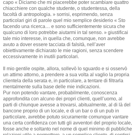
capo « Diciamo che mi piacerebbe poter scambiare quattro
chiacchiere con qualche studente, o studentessa, della
facoltà di antropologia. » sorrisi, esprimendo, senza
particolari giri di parole quel mio semplice desiderio « Sto
facendo una ricerca… e sono sufficientemente sicura che
qualcuno di loro potrebbe aiutarmi in tal senso. » giustificai
tale mio interesse, in quella che, comunque, non avrebbe
avuto a dover essere tacciata di falsità, nell’aver
obiettivamente dichiarato le mie ragioni, senza scendere
eccessivamente in inutili particolari.
Il mio gentile ospite, allora, sollevò lo sguardo e si osservò
un attimo attorno, a prendere a sua volta al vaglio la propria
clientela della serata e, in particolare, a tentare di filtrarla
mentalmente sulla base delle mie indicazioni.
Pur non potendo vantare, probabilmente, conoscenza
approfondita con alcuno dei propri clienti, quell’uomo, al
parti di chiunque avesse a trovarsi, abitualmente, al di là del
bancone proprio di un locale, e di un bar o di un pub in
particolare, avrebbe potuto sicuramente comunque vantare
una certa confidenza con tutti gli avventori del proprio locale,
fosse anche e soltanto nel nome di quel minimo di pubbliche
relazioni utile a permettere, a un semplice cliente, di sentirsi,