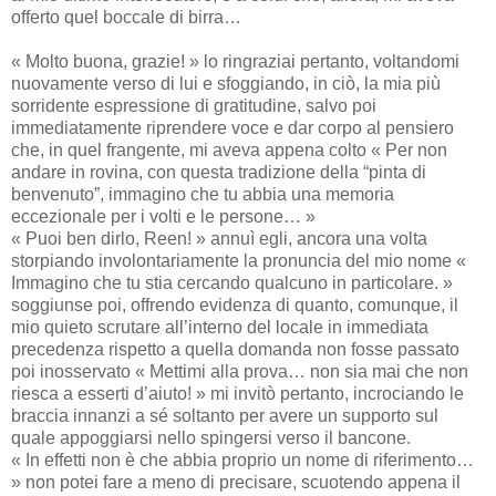
offerto quel boccale di birra…
« Molto buona, grazie! » lo ringraziai pertanto, voltandomi
nuovamente verso di lui e sfoggiando, in ciò, la mia più
sorridente espressione di gratitudine, salvo poi
immediatamente riprendere voce e dar corpo al pensiero
che, in quel frangente, mi aveva appena colto « Per non
andare in rovina, con questa tradizione della “pinta di
benvenuto”, immagino che tu abbia una memoria
eccezionale per i volti e le persone… »
« Puoi ben dirlo, Reen! » annuì egli, ancora una volta
storpiando involontariamente la pronuncia del mio nome «
Immagino che tu stia cercando qualcuno in particolare. »
soggiunse poi, offrendo evidenza di quanto, comunque, il
mio quieto scrutare all’interno del locale in immediata
precedenza rispetto a quella domanda non fosse passato
poi inosservato « Mettimi alla prova… non sia mai che non
riesca a esserti d’aiuto! » mi invitò pertanto, incrociando le
braccia innanzi a sé soltanto per avere un supporto sul
quale appoggiarsi nello spingersi verso il bancone.
« In effetti non è che abbia proprio un nome di riferimento…
» non potei fare a meno di precisare, scuotendo appena il