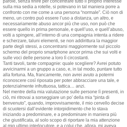
parole, senza finire per concentrare tutto il proprio interesse
sulla mia sedia a rotelle, si potevano in tal maniera porre a
confronto con me come a una persona “normale”. Ciò non di
meno, un contro può essere l’uso a distanza, un altro, e
necessariamente abuso ancor più che uso, non può che
essere quello in prima personale, e quell’uso, e quell’abuso,
volti a spingere, all’interno di una compagnia intenta a ridere
e scherzare, taluni elementi, se non addirittura la maggior
parte degli stessi, a concentrarsi maggiormente sul piccolo
schermo del proprio smartphone ancor prima che sui volti e
sulle voci delle persone a loro lì circostanti.
Tanti tavoli, tante compagnie: quale scegliere? Avrei potuto
avvicinarmi a un gruppo a caso, e, in tal modo, puntare tutto
alla fortuna. Ma, francamente, non avrei avuto a potermi
riconoscere così riposata per poter abbracciare una tale, e
potenzialmente infruttuosa, tattica… anzi.
Nel mentre della mia valutazione sulle persone lì presenti, in
ciò, mi ritrovai a sorseggiare un po’ della mia “pinta di
benvenuto”, quando, improvvisamente, il mio cervello decise
di scuotersi dall’evidente intorpidimento che lo stava
iniziando a predominare, e a predominare in maniera più
che giustificata, al solo scopo di riportare la mia attenzione
al mio ultimo interlocutore, e a colui che, allora, mi aveva