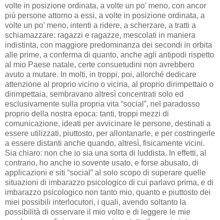
volte in posizione ordinata, a volte un po’ meno, con ancor
più persone attorno a essi, a volte in posizione ordinata, a
volte un po’ meno, intenti a ridere, a scherzare, a tratti a
schiamazzare: ragazzi e ragazze, mescolati in maniera
indistinta, con maggiore predominanza dei secondi in orbita
alle prime, a conferma di quanto, anche agli antipodi rispetto
al mio Paese natale, certe consuetudini non avrebbero
avuto a mutare. In molti, in troppi, poi, allorché dedicare
attenzione al proprio vicino o vicina, al proprio dirimpettaio o
dirimpettaia, sembravano altresì concentrati solo ed
esclusivamente sulla propria vita “social”, nel paradosso
proprio della nostra epoca: tanti, troppi mezzi di
comunicazione, ideati per avvicinare le persone, destinati a
essere utilizzati, piuttosto, per allontanarle, e per costringerle
a essere distanti anche quando, altresì, fisicamente vicini.
Sia chiaro: non che io sia una sorta di luddista. In effetti, al
contrario, ho anche io sovente usato, e forse abusato, di
applicazioni e siti “social” al solo scopo di superare quelle
situazioni di imbarazzo psicologico di cui parlavo prima, e di
imbarazzo psicologico non tanto mio, quanto e piuttosto dei
miei possibili interlocutori, i quali, avendo soltanto la
possibilità di osservare il mio volto e di leggere le mie