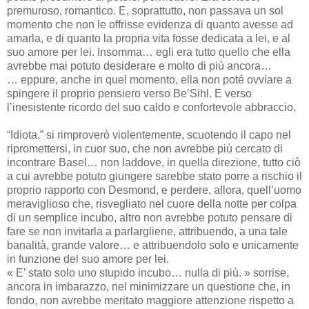
premuroso, romantico. E, soprattutto, non passava un sol
momento che non le offrisse evidenza di quanto avesse ad
amarla, e di quanto la propria vita fosse dedicata a lei, e al
suo amore per lei. Insomma… egli era tutto quello che ella
avrebbe mai potuto desiderare e molto di più ancora…
… eppure, anche in quel momento, ella non poté ovviare a
spingere il proprio pensiero verso Be’Sihl. E verso
l’inesistente ricordo del suo caldo e confortevole abbraccio.
“Idiota.” si rimproverò violentemente, scuotendo il capo nel
ripromettersi, in cuor suo, che non avrebbe più cercato di
incontrare Basel… non laddove, in quella direzione, tutto ciò
a cui avrebbe potuto giungere sarebbe stato porre a rischio il
proprio rapporto con Desmond, e perdere, allora, quell’uomo
meraviglioso che, risvegliato nel cuore della notte per colpa
di un semplice incubo, altro non avrebbe potuto pensare di
fare se non invitarla a parlargliene, attribuendo, a una tale
banalità, grande valore… e attribuendolo solo e unicamente
in funzione del suo amore per lei.
« E’ stato solo uno stupido incubo… nulla di più. » sorrise,
ancora in imbarazzo, nel minimizzare un questione che, in
fondo, non avrebbe meritato maggiore attenzione rispetto a