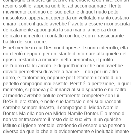
respiro sottile, appena udibile, ad accompagnare il lento
movimento continuo del suo petto, e di quel nudo petto
muscoloso, appena ricoperto da un vellutato manto castano
chiaro, contro il quale avrebbe lì avuto a essere riconosciuta
delicatamente appoggiata la sua mano, a ricerca di un
delicato momento di contatto con lui, e con il rassicurante
battito del suo cuore.
E nel mentre in cui Desmond riprese il sonno interrotto, ella
non tentò neppure per un istante di ritornare alla quiete del
riposo, restando a rimirare, nella penombra, il profilo
dell’uomo da lei amato, e di quell’uomo che non avrebbe
dovuto permettersi di avere a tradire… non per un altro
uomo, e, tantomeno, neppure per l’effimero ricordo di un
perfetto compagno mai esistito. Perché la perfezione, in quel
momento, si poneva già innanzi al suo sguardo e null’altro
al mondo avrebbe potuto certamente competere con lui.
Be’Sihl era stato, e nelle sue fantasie e nei suoi racconti
sarebbe sempre rimasto, il compagno di Midda Namile
Bontor. Ma ella non era Midda Namile Bontor. E a meno di
non voler trascorrere il resto della sua vita in un qualche
istituto di igiene mentale, credendo di essere una persona
diversa da quella che ella evidentemente e ineluttabilmente