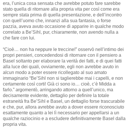
era, l’unica cosa sensata che avrebbe potuto fare sarebbe
stato quella di ritornare alla propria vita per così come era
sempre stata prima di quella presentazione, e dell’incontro
con quell’uomo che, innanzi alla sua fantasia, o forse
pazzia, aveva avuto occasione di apparire in qualche modo
correlato a Be’Sihl, pur, chiaramente, non avendo nulla a
che fare con lui.
“Cioè… non ha neppure le treccine!” osservò nell’intimo dei
propri pensieri, concedendosi di ritornare con il pensiero a
Basel soltanto per elaborare la verità dei fatti, e di quei fatti
alla luce dei quali, ovviamente, egli non avrebbe avuto in
alcun modo a poter essere ricollegato al suo amato
immaginario “Be’Sihl non si taglierebbe mai i capelli, e non
certamente così corti! Già ci sono io… cioè, c’è Midda a
farlo.” argomentò, arringando attorno a quell’unico, ma
decisamente evidente, dettaglio per definire la totale
estraneità fra Be’Sihl e Basel, un dettaglio forse trascurabile
e che, pur, allora avrebbe avuto a dover essere riconosciuto
esattamente quanto a lei lì necessario per appellarsi a un
qualche raziocinio e a escludere definitivamente Basel dalla
propria vita.