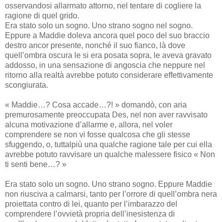
osservandosi allarmato attorno, nel tentare di cogliere la
ragione di quel grido.
Era stato solo un sogno. Uno strano sogno nel sogno.
Eppure a Maddie doleva ancora quel poco del suo braccio
destro ancor presente, nonché il suo fianco, là dove
quell’ombra oscura le si era posata sopra, le aveva gravato
addosso, in una sensazione di angoscia che neppure nel
ritorno alla realtà avrebbe potuto considerare effettivamente
scongiurata.
« Maddie…? Cosa accade…?! » domandò, con aria
premurosamente preoccupata Des, nel non aver ravvisato
alcuna motivazione d’allarme e, allora, nel voler
comprendere se non vi fosse qualcosa che gli stesse
sfuggendo, o, tuttalpiù una qualche ragione tale per cui ella
avrebbe potuto ravvisare un qualche malessere fisico « Non
ti senti bene…? »
Era stato solo un sogno. Uno strano sogno. Eppure Maddie
non riusciva a calmarsi, tanto per l’orrore di quell’ombra nera
proiettata contro di lei, quanto per l’imbarazzo del
comprendere l’ovvietà propria dell’inesistenza di