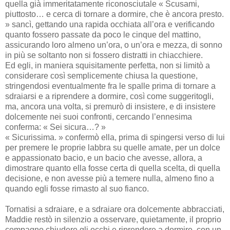
quella già immeritatamente riconosciutale « Scusami,
piuttosto… e cerca di tornare a dormire, che è ancora presto.
» sancì, gettando una rapida occhiata all’ora e verificando
quanto fossero passate da poco le cinque del mattino,
assicurando loro almeno un’ora, o un’ora e mezza, di sonno
in più se soltanto non si fossero distratti in chiacchiere.
Ed egli, in maniera squisitamente perfetta, non si limitò a
considerare così semplicemente chiusa la questione,
stringendosi eventualmente fra le spalle prima di tornare a
sdraiarsi e a riprendere a dormire, così come suggeritogli,
ma, ancora una volta, si premurò di insistere, e di insistere
dolcemente nei suoi confronti, cercando l’ennesima
conferma: « Sei sicura…? »
« Sicurissima. » confermò ella, prima di spingersi verso di lui
per premere le proprie labbra su quelle amate, per un dolce
e appassionato bacio, e un bacio che avesse, allora, a
dimostrare quanto ella fosse certa di quella scelta, di quella
decisione, e non avesse più a temere nulla, almeno fino a
quando egli fosse rimasto al suo fianco.
Tornatisi a sdraiare, e a sdraiare ora dolcemente abbracciati,
Maddie restò in silenzio a osservare, quietamente, il proprio
compagno chiudere gli occhi e riprendere a dormire, con un