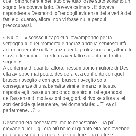
quell’ombra nera e del fatto che tutto fosse stato soltanto un
sogno. Ma doveva farlo. Doveva calmarsi. E doveva
rispondere a Desmond, offrendogli evidenza della verità dei
fatti e di quanto, allora, non vi fosse nulla per cui
preoccuparsi.
« Nulla… » scosse il capo ella, avvampando per la
vergogna di quel momento e ringraziando la semioscurità
ancor imperante nella stanza per la protezione che, allora, le
stava offrendo « … credo di aver fatto soltanto un brutto
sogno. »
A conferma di quanto, allora, nessun uomo migliore di Des
ella avrebbe mai potuto desiderare, a confronto con quel
brusco risveglio e con quel brusco risveglio sola
conseguenza di una banalità simile, innanzi alla sua
risposta egli trasse un profondo sospiro e, rallegrandosi
dell’assenza di motivazioni peggiori, si rivolse allora a lei
sorridendole quietamente, nel domandarle: « Ti va di
parlarmene…?! »
Desmond era benestante, molto benestante. Era più
giovane di lei. Egli era più bello di quanto ella non avrebbe
potuto presumere di potersi permettere. Era cortese,